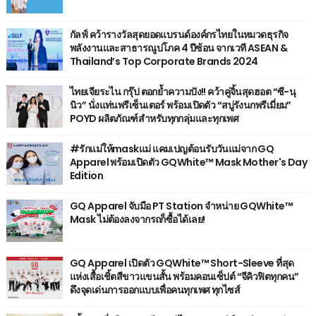
กัลฟ์ คว้ารางวัลสุดยอดแบรนด์องค์กรไทยในหมวดธุรกิจ
พลังงานและสาธารณูปโภค 4 ปีซ้อน จากเวที ASEAN &
Thailand’s Top Corporate Brands 2024
ไทยเจียระไน กรุ๊ป ตอกย้ำความปัง!! คว้าคู่จิ้นสุดฮอต “ซี-นุ
นิว” นั่งแท่นพรีเซ็นเตอร์ พร้อมเปิดตัว “สบู่รังนกพรีเมี่ยม”
POYD ผลิตภัณฑ์สำหรับทุกกลุ่มและทุกเพศ
#รักแม่ให้maskแม่ แคมเปญต้อนรับวันแม่จาก GQ
Apparel พร้อมเปิดตัว GQWhite™ Mask Mother's Day
Edition
GQ Apparel จับมือ PT Station จำหน่าย GQWhite™
Mask ไม่ต้องลงจากรถก็ซื้อได้เลย!
GQ Apparel เปิดตัว GQWhite™ Short-Sleeve ที่สุด
แห่งเสื้อเชิ้ตสีขาวแขนสั้น พร้อมคอนเซ็ปต์ “จีคิวฟิตทุกคน”
ดึงจุดเด่นการออกแบบเพื่อคนทุกเพศ ทุกไซส์