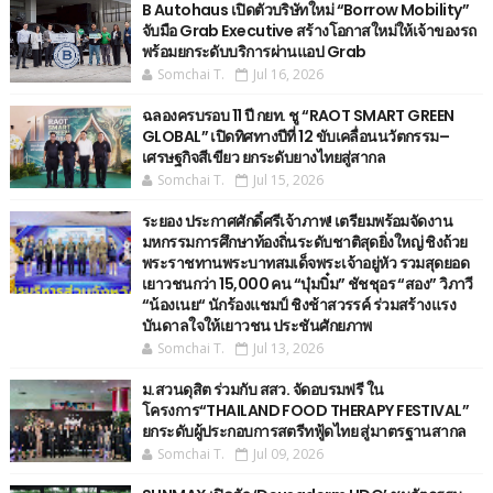
B Autohaus เปิดตัวบริษัทใหม่ “Borrow Mobility”
จับมือ Grab Executive สร้างโอกาสใหม่ให้เจ้าของรถ
พร้อมยกระดับบริการผ่านแอป Grab
Somchai T.
Jul 16, 2026
ฉลองครบรอบ 11 ปี กยท. ชู “RAOT SMART GREEN
GLOBAL” เปิดทิศทางปีที่ 12 ขับเคลื่อนนวัตกรรม–
เศรษฐกิจสีเขียว ยกระดับยางไทยสู่สากล
Somchai T.
Jul 15, 2026
ระยอง ประกาศศักดิ์ศรีเจ้าภาพ! เตรียมพร้อมจัดงาน
มหกรรมการศึกษาท้องถิ่นระดับชาติสุดยิ่งใหญ่ ชิงถ้วย
พระราชทานพระบาทสมเด็จพระเจ้าอยู่หัว รวมสุดยอด
เยาวชนกว่า 15,000 คน “บุ๋มบิ๋ม” ชัชชุอร “สอง” วิภาวี
“น้องเนย“ นักร้องแชมป์ ชิงช้าสวรรค์ ร่วมสร้างแรง
บันดาลใจให้เยาวชน ประชันศักยภาพ
Somchai T.
Jul 13, 2026
ม.สวนดุสิต ร่วมกับ สสว. จัดอบรมฟรี ใน
โครงการ“THAILAND FOOD THERAPY FESTIVAL”
ยกระดับผู้ประกอบการสตรีทฟู้ดไทย สู่มาตรฐานสากล
Somchai T.
Jul 09, 2026