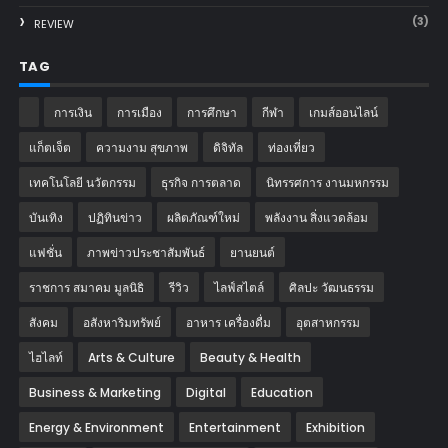
(3)
REVIEW
TAG
การเงิน
การเมือง
การศึกษา
กีฬา
เกมส์ออนไลน์
แก็ตเจ็ต
ความงาม สุขภาพ
ดิจิทัล
ท่องเที่ยว
เทคโนโลยี นวัตกรรม
ธุรกิจ การตลาด
นิทรรศการ งานมหกรรม
บันเทิง
ปฏิทินข่าว
ผลิตภัณฑ์ใหม่
พลังงาน สิ่งแวดล้อม
แฟชั่น
ภาพข่าวประชาสัมพันธ์
‎ยานยนต์‎
ราชการ สมาคม มูลนิธิ
รีวิว
ไลฟ์สไตล์
ศิลปะ วัฒนธรรม
สังคม
อสังหาริมทรัพย์
อาหาร เครื่องดื่ม
อุตสาหกรรม
ไฮไลท์
Arts & Culture
Beauty & Health
Business & Marketing
Digital
Education
Energy & Environment
Entertainment
Exhibition