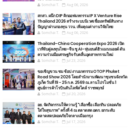
Somchai T.
Aug 06, 2026
สกสว. ผนึก DIP คิกออฟมหกรรม IP X Venture Rise
Thailand 2026 สร้างระบบนิเวศเชื่อมทรัพย์สินทาง
ปัญญาผ่านกองทุน ววน. เพิ่มคุณค่างานวิจัยไทย
Somchai T.
Aug 06, 2026
Thailand–China Cooperation Expo 2026 เปิด
เวทีจับคู่ลงทุนไทย–จีน ชู AI–หุ่นยนต์ฮิวแมนนอยด์ ดัน
ความร่วมมือเศรษฐกิจ รับคลื่นอุตสาหกรรมใหม่
Somchai T.
Jul 23, 2026
ขอเชิญขวน ชม ช้อป งานมหกรรม OTOP Phuket
Road Show 2026 โดยสำนักงานพัฒนาชุมชนจังหวัด
ภูเก็ต วันที่ 19 - 25 ก.ค. 2569 ณ.ลานโปรโมชั่น 1
ศูนย์การค้าโรบินสันไลฟ์สไตล์ ราชพฤกษ์
Somchai T.
Jul 20, 2026
อย. จัดกิจกรรมให้ความรู้ "เลือกซื้อ เลือกกิน ปลอดภัย
ใส่ใจสุขภาพ" ครั้งที่ 4 ณ ตลาดสด อตก. ยกระดับ
ตลาดสดปลอดภัยใจกลางเมืองกรุง
Somchai T.
Jul 17, 2026