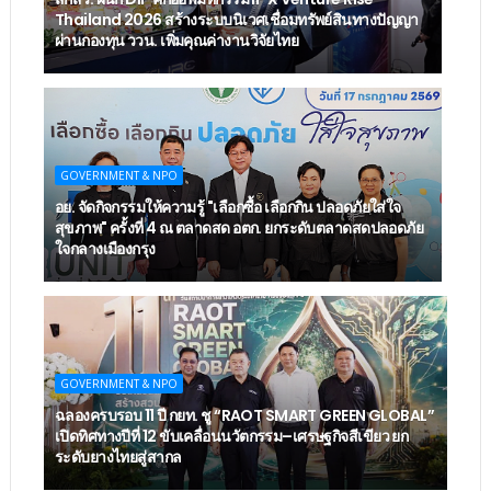
Thailand 2026 สร้างระบบนิเวศเชื่อมทรัพย์สินทางปัญญา
ผ่านกองทุน ววน. เพิ่มคุณค่างานวิจัยไทย
GOVERNMENT & NPO
อย. จัดกิจกรรมให้ความรู้ "เลือกซื้อ เลือกกิน ปลอดภัยใส่ใจ
สุขภาพ" ครั้งที่ 4 ณ ตลาดสด อตก. ยกระดับตลาดสดปลอดภัย
ใจกลางเมืองกรุง
GOVERNMENT & NPO
ฉลองครบรอบ 11 ปี กยท. ชู “RAOT SMART GREEN GLOBAL”
เปิดทิศทางปีที่ 12 ขับเคลื่อนนวัตกรรม–เศรษฐกิจสีเขียว ยก
ระดับยางไทยสู่สากล