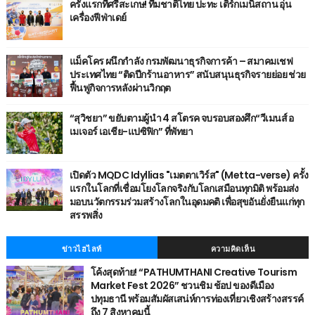
ครั้งแรกที่ศรีสะเกษ! ทีมชาติไทย ปะทะ เติร์กเมนิสถาน อุ่น
เครื่องฟีฟ่าเดย์
แม็คโคร ผนึกกำลัง กรมพัฒนาธุรกิจการค้า – สมาคมเชฟ
ประเทศไทย “ติดปีกร้านอาหาร” สนับสนุนธุรกิจรายย่อย ช่วย
ฟื้นฟูกิจการหลังผ่านวิกฤต
“สุวิชยา” ขยับตามผู้นำ 4 สโตรค จบรอบสองศึก“วีเมนส์ อ
เมเจอร์ เอเชีย-แปซิฟิก” ที่พัทยา
เปิดตัว MQDC Idyllias "เมตตาเวิร์ส" (Metta-verse) ครั้ง
แรกในโลกที่เชื่อมโยงโลกจริงกับโลกเสมือนทุกมิติ พร้อมส่ง
มอบนวัตกรรมร่วมสร้างโลกในอุดมคติ เพื่อสุขอันยั่งยืนแก่ทุก
สรรพสิ่ง
ข่าวไฮไลท์
ความคิดเห็น
โค้งสุดท้าย! “PATHUMTHANI Creative Tourism
Market Fest 2026” ชวนชิม ช้อป ของดีเมือง
ปทุมธานี พร้อมสัมผัสเสน่ห์การท่องเที่ยวเชิงสร้างสรรค์
ถึง 7 สิงหาคมนี้