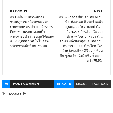
PREVIOUS
NEXT
อว.จับมือ 11 มหาวิทยาลัย
อว. เผยฉีดวัคซีนของไทย ณ วัน
ราชภัฎสร้าง “วิศวกรสังคม”
ที่ 5 สิงหาคม ฉีดวัคซีนแล้ว
ตามพระบรมราโชบายด้านการ
18,981,703 โดส และทั่วโลก
ศึกษาของพระบาทสมเด็จ
แล้ว 4,276 ล้านโดส ใน 201
พระเจ้าอยู่หัวฯ มอบทุนวิจัยแห่ง
ประเทศ/เขตปกครอง ส่วน
ละ 750,000 บาท ให้ไปสร้าง
อาเซียนฉีดแล้วทุกประเทศ รวม
นวัตกรรมเพื่อสังคม ชุมชน
กันกว่า 169.55 ล้านโดส โดย
จังหวัดของไทยที่ฉีดมากที่สุด
คือ ภูเก็ต โดยฉีดวัคซีนเข็มแรก
กว่า 75.5%
POST
COMMENT
BLOGGER
DISQUS
FACEBOOK
ไม่มีความคิดเห็น