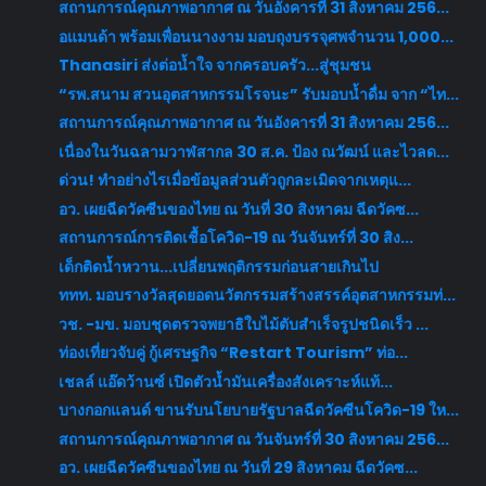
สถานการณ์คุณภาพอากาศ ณ วันอังคารที่ 31 สิงหาคม 256...
อแมนด้า พร้อมเพื่อนนางงาม มอบถุงบรรจุศพจำนวน 1,000...
Thanasiri ส่งต่อน้ำใจ จากครอบครัว...สู่ชุมชน
“รพ.สนาม สวนอุตสาหกรรมโรจนะ” รับมอบน้ำดื่ม จาก “ไท...
สถานการณ์คุณภาพอากาศ ณ วันอังคารที่ 31 สิงหาคม 256...
เนื่องในวันฉลามวาฬสากล 30 ส.ค. ป้อง ณวัฒน์ และไวลด...
ด่วน! ทำอย่างไรเมื่อข้อมูลส่วนตัวถูกละเมิดจากเหตุแ...
อว. เผยฉีดวัคซีนของไทย ณ วันที่ 30 สิงหาคม ฉีดวัคซ...
สถานการณ์การติดเชื้อโควิด-19 ณ วันจันทร์ที่ 30 สิง...
เด็กติดน้ำหวาน...เปลี่ยนพฤติกรรมก่อนสายเกินไป
ททท. มอบรางวัลสุดยอดนวัตกรรมสร้างสรรค์อุตสาหกรรมท่...
วช. -มข. มอบชุดตรวจพยาธิใบไม้ตับสำเร็จรูปชนิดเร็ว ...
ท่องเที่ยวจับคู่ กู้เศรษฐกิจ “Restart Tourism” ท่อ...
เชลล์ แอ๊ดว้านซ์ เปิดตัวน้ำมันเครื่องสังเคราะห์แท้...
บางกอกแลนด์ ขานรับนโยบายรัฐบาลฉีดวัคซีนโควิด-19 ให...
สถานการณ์คุณภาพอากาศ ณ วันจันทร์ที่ 30 สิงหาคม 256...
อว. เผยฉีดวัคซีนของไทย ณ วันที่ 29 สิงหาคม ฉีดวัคซ...