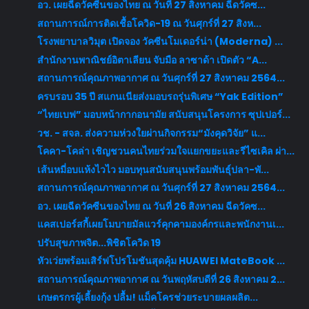
อว. เผยฉีดวัคซีนของไทย ณ วันที่ 27 สิงหาคม ฉีดวัคซ...
สถานการณ์การติดเชื้อโควิด-19 ณ วันศุกร์ที่ 27 สิงห...
โรงพยาบาลวิมุต เปิดจอง วัคซีนโมเดอร์น่า (Moderna) ...
สำนักงานพาณิชย์อิตาเลียน จับมือ ลาซาด้า เปิดตัว “A...
สถานการณ์คุณภาพอากาศ ณ วันศุกร์ที่ 27 สิงหาคม 2564...
ครบรอบ 35 ปี สแกนเนียส่งมอบรถรุ่นพิเศษ “Yak Edition”
“ไทยเบฟ” มอบหน้ากากอนามัย สนับสนุนโครงการ ซุปเปอร์...
วช. - สจล. ส่งความห่วงใยผ่านกิจกรรม“มังคุดวิจัย” แ...
โคคา-โคล่า เชิญชวนคนไทยร่วมใจแยกขยะและรีไซเคิล ผ่า...
เส้นหมี่อบแห้งไวไว มอบทุนสนับสนุนพร้อมพันธุ์ปลา-พั...
สถานการณ์คุณภาพอากาศ ณ วันศุกร์ที่ 27 สิงหาคม 2564...
อว. เผยฉีดวัคซีนของไทย ณ วันที่ 26 สิงหาคม ฉีดวัคซ...
แคสเปอร์สกี้เผยโมบายมัลแวร์คุกคามองค์กรและพนักงานเ...
ปรับสุขภาพจิต...พิชิตโควิด 19
หัวเว่ยพร้อมเสิร์ฟโปรโมชันสุดคุ้ม HUAWEI MateBook ...
สถานการณ์คุณภาพอากาศ ณ วันพฤหัสบดีที่ 26 สิงหาคม 2...
เกษตรกรผู้เลี้ยงกุ้ง ปลื้ม! แม็คโครช่วยระบายผลผลิต...