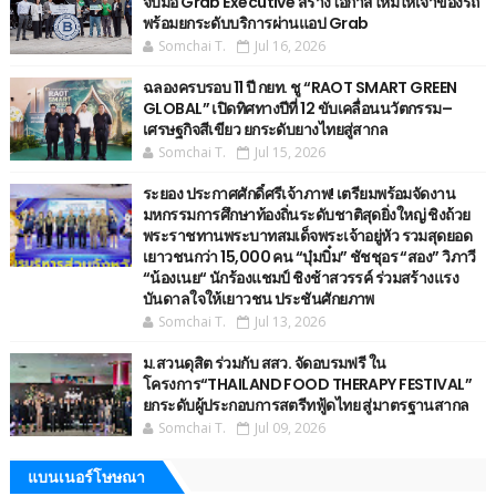
จับมือ Grab Executive สร้างโอกาสใหม่ให้เจ้าของรถ
พร้อมยกระดับบริการผ่านแอป Grab
Somchai T.
Jul 16, 2026
ฉลองครบรอบ 11 ปี กยท. ชู “RAOT SMART GREEN
GLOBAL” เปิดทิศทางปีที่ 12 ขับเคลื่อนนวัตกรรม–
เศรษฐกิจสีเขียว ยกระดับยางไทยสู่สากล
Somchai T.
Jul 15, 2026
ระยอง ประกาศศักดิ์ศรีเจ้าภาพ! เตรียมพร้อมจัดงาน
มหกรรมการศึกษาท้องถิ่นระดับชาติสุดยิ่งใหญ่ ชิงถ้วย
พระราชทานพระบาทสมเด็จพระเจ้าอยู่หัว รวมสุดยอด
เยาวชนกว่า 15,000 คน “บุ๋มบิ๋ม” ชัชชุอร “สอง” วิภาวี
“น้องเนย“ นักร้องแชมป์ ชิงช้าสวรรค์ ร่วมสร้างแรง
บันดาลใจให้เยาวชน ประชันศักยภาพ
Somchai T.
Jul 13, 2026
ม.สวนดุสิต ร่วมกับ สสว. จัดอบรมฟรี ใน
โครงการ“THAILAND FOOD THERAPY FESTIVAL”
ยกระดับผู้ประกอบการสตรีทฟู้ดไทย สู่มาตรฐานสากล
Somchai T.
Jul 09, 2026
แบนเนอร์โษษณา