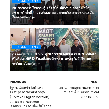
GOVERNMENT & NPO
อย. จัดกิจกรรมให้ความรู้ "เลือกซื้อ เลือกกิน ปลอดภัยใส่ใจ
สุขภาพ" ครั้งที่ 4 ณ ตลาดสด อตก. ยกระดับตลาดสดปลอดภัย
ใจกลางเมืองกรุง
GOVERNMENT & NPO
ฉลองครบรอบ 11 ปี กยท. ชู “RAOT SMART GREEN GLOBAL”
เปิดทิศทางปีที่ 12 ขับเคลื่อนนวัตกรรม–เศรษฐกิจสีเขียว ยก
ระดับยางไทยสู่สากล
PREVIOUS
NEXT
รัฐบาลเดินหน้าจัดทำพระ
สถานการณ์คุณภาพอากาศ ณ
ไตรปิฎก ฉบับภาษาอังกฤษ
วันเสาร์ที่ 16 ตุลาคม 2564
(Tipitaka English Version)
เวลา 16.00 น.
ถวายพระราชกุศลและ
เฉลิมพระเกียรติ เนื่องในโอกาส