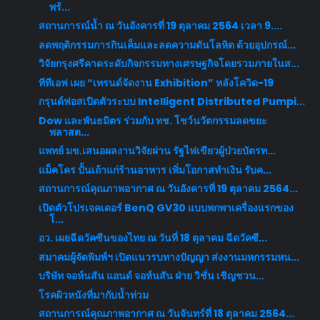
พร้...
สถานการณ์น้ำ ณ วันอังคารที่ 19 ตุลาคม 2564 เวลา 9....
ลดพฤติกรรมการกินเค็มและลดความดันโลหิต ด้วยอุปกรณ์...
วิจัยกรุงศรีคาดระดับกิจกรรมทางเศรษฐกิจโดยรวมภายในส...
ทีทีเอฟ เผย “เทรนด์จัดงาน Exhibition” หลังโควิด-19
กรุนด์ฟอสเปิดตัวระบบ Intelligent Distributed Pumpi...
Dow และพันธมิตร ร่วมกับ ทช. โชว์นวัตกรรมลดขยะ
พลาสต...
แพทย์ มข.เสนอผลงานวิจัยผ่าน รัฐไฟเขียวผู้ป่วยบัตรท...
แม็คโคร ปั้นเถ้าแก่ร้านอาหาร เพิ่มโอกาสทำเงิน รับค...
สถานการณ์คุณภาพอากาศ ณ วันอังคารที่ 19 ตุลาคม 2564...
เปิดตัวโปรเจคเตอร์ BenQ GV30 แบบพกพาเครื่องแรกของ
โ...
อว. เผยฉีดวัคซีนของไทย ณ วันที่ 18 ตุลาคม ฉีดวัคซี...
สมาคมผู้จัดพิมพ์ฯ เปิดแนวรบทางปัญญา ส่งงานมหกรรมหน...
บริษัท จอห์นสัน แอนด์ จอห์นสัน ฝ่าย วิชั่น เชิญชวน...
โรคผิวหนังที่มากับน้ำท่วม
สถานการณ์คุณภาพอากาศ ณ วันจันทร์ที่ 18 ตุลาคม 2564...