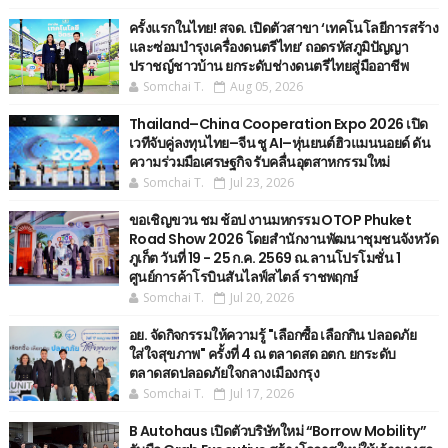
ครั้งแรกในไทย! สจด. เปิดตัวสาขา ‘เทคโนโลยีการสร้าง
และซ่อมบำรุงเครื่องดนตรีไทย’ ​ถอดรหัสภูมิปัญญา
ปราชญ์ชาวบ้าน ยกระดับช่างดนตรีไทยสู่มืออาชีพ
Somchai T.
Aug 05, 2026
Thailand–China Cooperation Expo 2026 เปิด
เวทีจับคู่ลงทุนไทย–จีน ชู AI–หุ่นยนต์ฮิวแมนนอยด์ ดัน
ความร่วมมือเศรษฐกิจ รับคลื่นอุตสาหกรรมใหม่
Somchai T.
Jul 23, 2026
ขอเชิญขวน ชม ช้อป งานมหกรรม OTOP Phuket
Road Show 2026 โดยสำนักงานพัฒนาชุมชนจังหวัด
ภูเก็ต วันที่ 19 - 25 ก.ค. 2569 ณ.ลานโปรโมชั่น 1
ศูนย์การค้าโรบินสันไลฟ์สไตล์ ราชพฤกษ์
Somchai T.
Jul 20, 2026
อย. จัดกิจกรรมให้ความรู้ "เลือกซื้อ เลือกกิน ปลอดภัย
ใส่ใจสุขภาพ" ครั้งที่ 4 ณ ตลาดสด อตก. ยกระดับ
ตลาดสดปลอดภัยใจกลางเมืองกรุง
Somchai T.
Jul 17, 2026
B Autohaus เปิดตัวบริษัทใหม่ “Borrow Mobility”