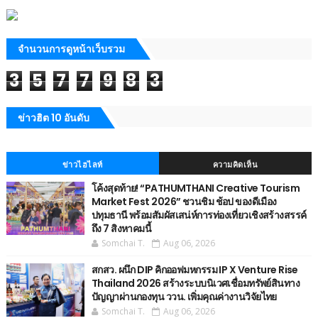
จำนวนการดูหน้าเว็บรวม
3
5
7
7
9
8
3
ข่าวฮิต 10 อันดับ
ข่าวไฮไลท์
ความคิดเห็น
โค้งสุดท้าย! “PATHUMTHANI Creative Tourism
Market Fest 2026” ชวนชิม ช้อป ของดีเมือง
ปทุมธานี พร้อมสัมผัสเสน่ห์การท่องเที่ยวเชิงสร้างสรรค์
ถึง 7 สิงหาคมนี้
Somchai T.
Aug 06, 2026
สกสว. ผนึก DIP คิกออฟมหกรรม IP X Venture Rise
Thailand 2026 สร้างระบบนิเวศเชื่อมทรัพย์สินทาง
ปัญญาผ่านกองทุน ววน. เพิ่มคุณค่างานวิจัยไทย
Somchai T.
Aug 06, 2026