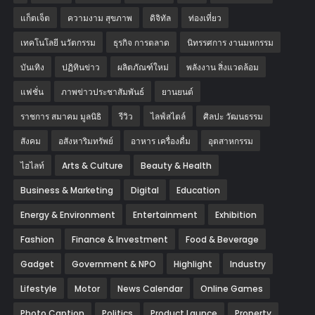
แก็ตเจ็ต
ความงาม สุขภาพ
ดิจิทัล
ท่องเที่ยว
เทคโนโลยี นวัตกรรม
ธุรกิจ การตลาด
นิทรรศการ งานมหกรรม
บันเทิง
ปฏิทินข่าว
ผลิตภัณฑ์ใหม่
พลังงาน สิ่งแวดล้อม
แฟชั่น
ภาพข่าวประชาสัมพันธ์
‎ยานยนต์‎
ราชการ สมาคม มูลนิธิ
รีวิว
ไลฟ์สไตล์
ศิลปะ วัฒนธรรม
สังคม
อสังหาริมทรัพย์
อาหาร เครื่องดื่ม
อุตสาหกรรม
ไฮไลท์
Arts & Culture
Beauty & Health
Business & Marketing
Digital
Education
Energy & Environment
Entertainment
Exhibition
Fashion
Finance & Investment
Food & Beverage
Gadget
Government & NPO
Highlight
Industry
Lifestyle
Motor
News Calendar
Online Games
Photo Caption
Politics
Product Launce
Property