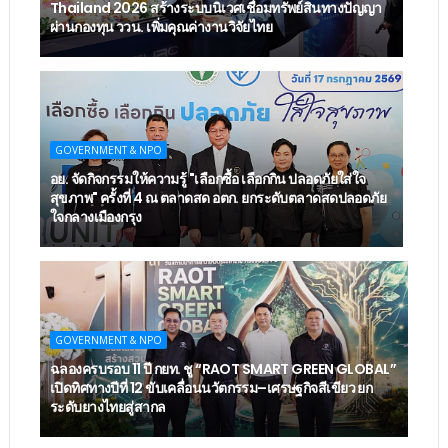
Thailand 2026 สร้างระบบนิเวศเชื่อมทรัพย์สินทางปัญญา
ผ่านกองทุน ววน. เพิ่มคุณค่างานวิจัยไทย
GOVERNMENT & NPO
อย. จัดกิจกรรมให้ความรู้ "เลือกซื้อ เลือกกิน ปลอดภัยใส่ใจ
สุขภาพ" ครั้งที่ 4 ณ ตลาดสด อตก. ยกระดับตลาดสดปลอดภัย
ใจกลางเมืองกรุง
GOVERNMENT & NPO
ฉลองครบรอบ 11 ปี กยท. ชู “RAOT SMART GREEN GLOBAL”
เปิดทิศทางปีที่ 12 ขับเคลื่อนนวัตกรรม–เศรษฐกิจสีเขียว ยก
ระดับยางไทยสู่สากล