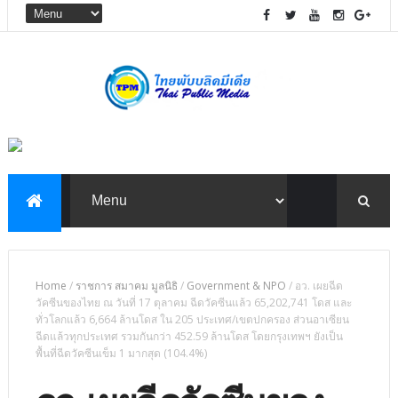
Home
/
ราชการ สมาคม มูลนิธิ
/
Government & NPO
/
อว. เผยฉีด
วัคซีนของไทย ณ วันที่ 17 ตุลาคม ฉีดวัคซีนแล้ว 65,202,741 โดส และ
ทั่วโลกแล้ว 6,664 ล้านโดส ใน 205 ประเทศ/เขตปกครอง ส่วนอาเซียน
ฉีดแล้วทุกประเทศ รวมกันกว่า 452.59 ล้านโดส โดยกรุงเทพฯ ยังเป็น
พื้นที่ฉีดวัคซีนเข็ม 1 มากสุด (104.4%)