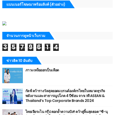
แบนเนอร์โฆษณาพร้อมลิงค์ (ตัวอย่าง)
จำนวนการดูหน้าเว็บรวม
3
5
7
9
6
1
4
ข่าวฮิต 10 อันดับ
ภาวะเหงื่อออกเป็นเลือด
กัลฟ์ คว้ารางวัลสุดยอดแบรนด์องค์กรไทยในหมวดธุรกิจ
พลังงานและสาธารณูปโภค 4 ปีซ้อน จากเวที ASEAN &
Thailand’s Top Corporate Brands 2024
ไทยเจียระไน กรุ๊ป ตอกย้ำความปัง!! คว้าคู่จิ้นสุดฮอต “ซี-นุ