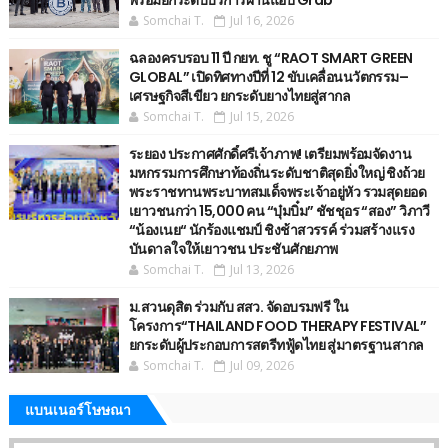
พร้อมยกระดับบริการผ่านแอป Grab
Somchai T.
Jul 16, 2026
ฉลองครบรอบ 11 ปี กยท. ชู “RAOT SMART GREEN
GLOBAL” เปิดทิศทางปีที่ 12 ขับเคลื่อนนวัตกรรม–
เศรษฐกิจสีเขียว ยกระดับยางไทยสู่สากล
Somchai T.
Jul 15, 2026
ระยอง ประกาศศักดิ์ศรีเจ้าภาพ! เตรียมพร้อมจัดงาน
มหกรรมการศึกษาท้องถิ่นระดับชาติสุดยิ่งใหญ่ ชิงถ้วย
พระราชทานพระบาทสมเด็จพระเจ้าอยู่หัว รวมสุดยอด
เยาวชนกว่า 15,000 คน “บุ๋มบิ๋ม” ชัชชุอร “สอง” วิภาวี
“น้องเนย“ นักร้องแชมป์ ชิงช้าสวรรค์ ร่วมสร้างแรง
บันดาลใจให้เยาวชน ประชันศักยภาพ
Somchai T.
Jul 13, 2026
ม.สวนดุสิต ร่วมกับ สสว. จัดอบรมฟรี ใน
โครงการ“THAILAND FOOD THERAPY FESTIVAL”
ยกระดับผู้ประกอบการสตรีทฟู้ดไทย สู่มาตรฐานสากล
Somchai T.
Jul 09, 2026
แบนเนอร์โษษณา