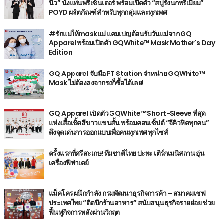
นิว” นั่งแท่นพรีเซ็นเตอร์ พร้อมเปิดตัว “สบู่รังนกพรีเมี่ยม”
POYD ผลิตภัณฑ์สำหรับทุกกลุ่มและทุกเพศ
#รักแม่ให้maskแม่ แคมเปญต้อนรับวันแม่จาก GQ
Apparel พร้อมเปิดตัว GQWhite™ Mask Mother's Day
Edition
GQ Apparel จับมือ PT Station จำหน่าย GQWhite™
Mask ไม่ต้องลงจากรถก็ซื้อได้เลย!
GQ Apparel เปิดตัว GQWhite™ Short-Sleeve ที่สุด
แห่งเสื้อเชิ้ตสีขาวแขนสั้น พร้อมคอนเซ็ปต์ “จีคิวฟิตทุกคน”
ดึงจุดเด่นการออกแบบเพื่อคนทุกเพศ ทุกไซส์
ครั้งแรกที่ศรีสะเกษ! ทีมชาติไทย ปะทะ เติร์กเมนิสถาน อุ่น
เครื่องฟีฟ่าเดย์
แม็คโคร ผนึกกำลัง กรมพัฒนาธุรกิจการค้า – สมาคมเชฟ
ประเทศไทย “ติดปีกร้านอาหาร” สนับสนุนธุรกิจรายย่อย ช่วย
ฟื้นฟูกิจการหลังผ่านวิกฤต