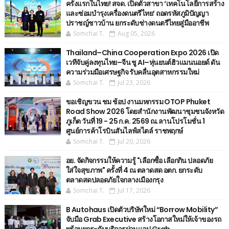
ครั้งแรกในไทย! สจด. เปิดตัวสาขา ‘เทคโนโลยีการสร้าง
และซ่อมบำรุงเครื่องดนตรีไทย’ ​ถอดรหัสภูมิปัญญา
ปราชญ์ชาวบ้าน ยกระดับช่างดนตรีไทยสู่มืออาชีพ
Somchai T.
Aug 05, 2026
Thailand–China Cooperation Expo 2026 เปิด
เวทีจับคู่ลงทุนไทย–จีน ชู AI–หุ่นยนต์ฮิวแมนนอยด์ ดัน
ความร่วมมือเศรษฐกิจ รับคลื่นอุตสาหกรรมใหม่
Somchai T.
Jul 23, 2026
ขอเชิญขวน ชม ช้อป งานมหกรรม OTOP Phuket
Road Show 2026 โดยสำนักงานพัฒนาชุมชนจังหวัด
ภูเก็ต วันที่ 19 - 25 ก.ค. 2569 ณ.ลานโปรโมชั่น 1
ศูนย์การค้าโรบินสันไลฟ์สไตล์ ราชพฤกษ์
Somchai T.
Jul 20, 2026
อย. จัดกิจกรรมให้ความรู้ "เลือกซื้อ เลือกกิน ปลอดภัย
ใส่ใจสุขภาพ" ครั้งที่ 4 ณ ตลาดสด อตก. ยกระดับ
ตลาดสดปลอดภัยใจกลางเมืองกรุง
Somchai T.
Jul 17, 2026
B Autohaus เปิดตัวบริษัทใหม่ “Borrow Mobility”
จับมือ Grab Executive สร้างโอกาสใหม่ให้เจ้าของรถ