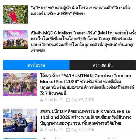
“สุวิชยา” ขยับตามผู้นำ 4 สโตรค จบรอบสองศึก“วีเมนส์ อ
เมเจอร์ เอเชีย-แปซิฟิก” ที่พัทยา
เปิดตัว MQDC Idyllias "เมตตาเวิร์ส" (Metta-verse) ครั้ง
แรกในโลกที่เชื่อมโยงโลกจริงกับโลกเสมือนทุกมิติ พร้อมส่ง
มอบนวัตกรรมร่วมสร้างโลกในอุดมคติ เพื่อสุขอันยั่งยืนแก่ทุก
สรรพสิ่ง
ข่าวไฮไลท์
ความคิดเห็น
โค้งสุดท้าย! “PATHUMTHANI Creative Tourism
Market Fest 2026” ชวนชิม ช้อป ของดีเมือง
ปทุมธานี พร้อมสัมผัสเสน่ห์การท่องเที่ยวเชิงสร้างสรรค์
ถึง 7 สิงหาคมนี้
Somchai T.
Aug 06, 2026
สกสว. ผนึก DIP คิกออฟมหกรรม IP X Venture Rise
Thailand 2026 สร้างระบบนิเวศเชื่อมทรัพย์สินทาง
ปัญญาผ่านกองทุน ววน. เพิ่มคุณค่างานวิจัยไทย
Somchai T.
Aug 06, 2026