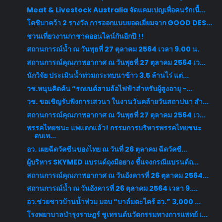
Meat & Livestock Australia จัดแคมเปญเพื่อคนรักเนื้...
โตชิบาคว้า 2 รางวัล การออกแบบยอดเยี่ยมจาก GOOD DES...
ชวนเที่ยวงานกาชาดออนไลน์กันอีกปี !!
สถานการณ์น้ำ ณ วันพุธที่ 27 ตุลาคม 2564 เวลา 9.00 น.
สถานการณ์คุณภาพอากาศ ณ วันพุธที่ 27 ตุลาคม 2564 เว...
นักวิจัย ประเมินน้ำท่วมกระทบนาข้าว 3.5 ล้านไร่ แต่...
วช.หนุนคิดค้น “รถยนต์สามล้อไฟฟ้าสำหรับผู้สูงอายุ -...
วช. ขอเชิญรับฟังการเสวนา ในงานวันคล้ายวันสถาปนา สำ...
สถานการณ์คุณภาพอากาศ ณ วันพุธที่ 27 ตุลาคม 2564 เว...
พรรคไทยชนะ แพแตกแล้ว! กรรมการบริหารพรรคไทยชนะ
ตบเท...
อว. เผยฉีดวัคซีนของไทย ณ วันที่ 26 ตุลาคม ฉีดวัคซี...
ผู้บริหาร SKYMED แบรนด์ถุงมือยาง ชี้แจงกรณีแบรนด์ถ...
สถานการณ์คุณภาพอากาศ ณ วันอังคารที่ 26 ตุลาคม 2564...
สถานการณ์น้ำ ณ วันอังคารที่ 26 ตุลาคม 2564 เวลา 9....
อว.ช่วยชาวบ้านน้ำท่วม มอบ “บาล์มตะไคร้ อว.” 3,000 ...
โรงพยาบาลบำรุงราษฎร์ ชูเทรนด์นวัตกรรมทางการแพทย์ เ...