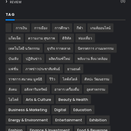
(3)
REVIEW
TAG
การเงิน
การเมือง
การศึกษา
กีฬา
เกมส์ออนไลน์
แก็ตเจ็ต
ความงาม สุขภาพ
ดิจิทัล
ท่องเที่ยว
เทคโนโลยี นวัตกรรม
ธุรกิจ การตลาด
นิทรรศการ งานมหกรรม
บันเทิง
ปฏิทินข่าว
ผลิตภัณฑ์ใหม่
พลังงาน สิ่งแวดล้อม
แฟชั่น
ภาพข่าวประชาสัมพันธ์
‎ยานยนต์‎
ราชการ สมาคม มูลนิธิ
รีวิว
ไลฟ์สไตล์
ศิลปะ วัฒนธรรม
สังคม
อสังหาริมทรัพย์
อาหาร เครื่องดื่ม
อุตสาหกรรม
ไฮไลท์
Arts & Culture
Beauty & Health
Business & Marketing
Digital
Education
Energy & Environment
Entertainment
Exhibition
Fashion
Finance & Investment
Food & Beverage