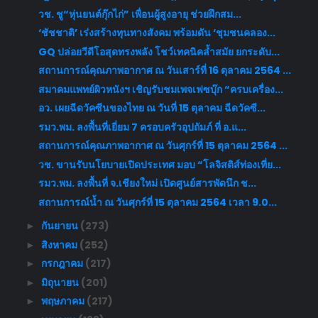
วช. ชู“หุ่นยนต์กุ๊กไก่” เพื่อนผู้สูงอายุ ช่วยฝึกสม...
‘ชัชชาติ’ เร่งสร้างทุนทางสังคม พร้อมดัน ‘ชุมชนคลอง...
GQ ปล่อยวีดีโอสุดทรงพลัง โชว์เทคนิคล้ำสมัย ยกระดับ...
สถานการณ์คุณภาพอากาศ ณ วันเสาร์ที่ 16 ตุลาคม 2564 ...
สมาคมแพทย์ผิวหนังฯ เชิญรับชมเพจเฟซบุ๊ก “ครบเครื่อง...
อว. เผยฉีดวัคซีนของไทย ณ วันที่ 15 ตุลาคม ฉีดวัคซี...
รมว.พม. ลงพื้นที่เยี่ยม 7 ครอบครัวอุปถัมภ์ ที่ อ.แ...
สถานการณ์คุณภาพอากาศ ณ วันศุกร์ที่ 15 ตุลาคม 2564 ...
วช. ขานรับนโยบายเปิดประเทศ มอบ “โลจิสติส์ท่องเที่ย...
รมว.พม. ลงพื้นที่ จ.เชียงใหม่ เปิดศูนย์สารพัดนึก ช...
สถานการณ์น้ำ ณ วันศุกร์ที่ 15 ตุลาคม 2564 เวลา 9.0...
กันยายน
(273)
►
สิงหาคม
(252)
►
กรกฎาคม
(217)
►
มิถุนายน
(201)
►
พฤษภาคม
(217)
►