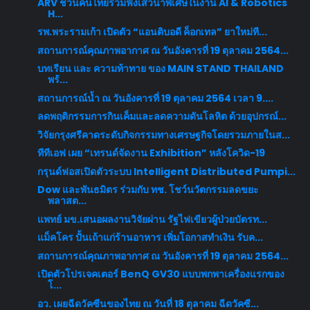
ARV ชวนคนไทยร่วมฟังเสวนาพิเศษในงาน AI & Robotics
H...
รพ.พระรามเก้า เปิดตัว “แอนติบอดี ค็อกเทล” ยาใหม่ที...
สถานการณ์คุณภาพอากาศ ณ วันอังคารที่ 19 ตุลาคม 2564...
บทเรียน และ ความท้าทาย ของ MAIN STAND THAILAND
พร้...
สถานการณ์น้ำ ณ วันอังคารที่ 19 ตุลาคม 2564 เวลา 9....
ลดพฤติกรรมการกินเค็มและลดความดันโลหิต ด้วยอุปกรณ์...
วิจัยกรุงศรีคาดระดับกิจกรรมทางเศรษฐกิจโดยรวมภายในส...
ทีทีเอฟ เผย “เทรนด์จัดงาน Exhibition” หลังโควิด-19
กรุนด์ฟอสเปิดตัวระบบ Intelligent Distributed Pumpi...
Dow และพันธมิตร ร่วมกับ ทช. โชว์นวัตกรรมลดขยะ
พลาสต...
แพทย์ มข.เสนอผลงานวิจัยผ่าน รัฐไฟเขียวผู้ป่วยบัตรท...
แม็คโคร ปั้นเถ้าแก่ร้านอาหาร เพิ่มโอกาสทำเงิน รับค...
สถานการณ์คุณภาพอากาศ ณ วันอังคารที่ 19 ตุลาคม 2564...
เปิดตัวโปรเจคเตอร์ BenQ GV30 แบบพกพาเครื่องแรกของ
โ...
อว. เผยฉีดวัคซีนของไทย ณ วันที่ 18 ตุลาคม ฉีดวัคซี...