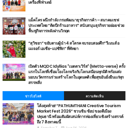
เครื่องฟีฟ่าเดย์
แม็คโคร ผนึกกำลัง กรมพัฒนาธุรกิจการค้า – สมาคมเชฟ
ประเทศไทย “ติดปีกร้านอาหาร” สนับสนุนธุรกิจรายย่อย ช่วย
ฟื้นฟูกิจการหลังผ่านวิกฤต
“สุวิชยา” ขยับตามผู้นำ 4 สโตรค จบรอบสองศึก“วีเมนส์ อ
เมเจอร์ เอเชีย-แปซิฟิก” ที่พัทยา
เปิดตัว MQDC Idyllias "เมตตาเวิร์ส" (Metta-verse) ครั้ง
แรกในโลกที่เชื่อมโยงโลกจริงกับโลกเสมือนทุกมิติ พร้อมส่ง
มอบนวัตกรรมร่วมสร้างโลกในอุดมคติ เพื่อสุขอันยั่งยืนแก่ทุก
สรรพสิ่ง
ข่าวไฮไลท์
ความคิดเห็น
โค้งสุดท้าย! “PATHUMTHANI Creative Tourism
Market Fest 2026” ชวนชิม ช้อป ของดีเมือง
ปทุมธานี พร้อมสัมผัสเสน่ห์การท่องเที่ยวเชิงสร้างสรรค์
ถึง 7 สิงหาคมนี้
Somchai T.
Aug 06, 2026