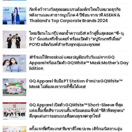
กัลฟ์ คว้ารางวัลสุดยอดแบรนด์องค์กรไทยในหมวดธุรกิจ
พลังงานและสาธารณูปโภค 4 ปีซ้อน จากเวที ASEAN &
Thailand’s Top Corporate Brands 2024
ไทยเจียระไน กรุ๊ป ตอกย้ำความปัง!! คว้าคู่จิ้นสุดฮอต “ซี-นุ
นิว” นั่งแท่นพรีเซ็นเตอร์ พร้อมเปิดตัว “สบู่รังนกพรีเมี่ยม”
POYD ผลิตภัณฑ์สำหรับทุกกลุ่มและทุกเพศ
#รักแม่ให้maskแม่ แคมเปญต้อนรับวันแม่จาก GQ
Apparel พร้อมเปิดตัว GQWhite™ Mask Mother's Day
Edition
GQ Apparel จับมือ PT Station จำหน่าย GQWhite™
Mask ไม่ต้องลงจากรถก็ซื้อได้เลย!
GQ Apparel เปิดตัว GQWhite™ Short-Sleeve ที่สุด
แห่งเสื้อเชิ้ตสีขาวแขนสั้น พร้อมคอนเซ็ปต์ “จีคิวฟิตทุกคน”
ดึงจุดเด่นการออกแบบเพื่อคนทุกเพศ ทุกไซส์
ครั้งแรกที่ศรีสะเกษ! ทีมชาติไทย ปะทะ เติร์กเมนิสถาน อุ่น