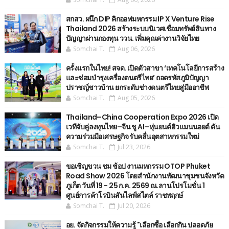
สกสว. ผนึก DIP คิกออฟมหกรรม IP X Venture Rise
Thailand 2026 สร้างระบบนิเวศเชื่อมทรัพย์สินทาง
ปัญญาผ่านกองทุน ววน. เพิ่มคุณค่างานวิจัยไทย
Somchai T.
Aug 06, 2026
ครั้งแรกในไทย! สจด. เปิดตัวสาขา ‘เทคโนโลยีการสร้าง
และซ่อมบำรุงเครื่องดนตรีไทย’ ​ถอดรหัสภูมิปัญญา
ปราชญ์ชาวบ้าน ยกระดับช่างดนตรีไทยสู่มืออาชีพ
Somchai T.
Aug 05, 2026
Thailand–China Cooperation Expo 2026 เปิด
เวทีจับคู่ลงทุนไทย–จีน ชู AI–หุ่นยนต์ฮิวแมนนอยด์ ดัน
ความร่วมมือเศรษฐกิจ รับคลื่นอุตสาหกรรมใหม่
Somchai T.
Jul 23, 2026
ขอเชิญขวน ชม ช้อป งานมหกรรม OTOP Phuket
Road Show 2026 โดยสำนักงานพัฒนาชุมชนจังหวัด
ภูเก็ต วันที่ 19 - 25 ก.ค. 2569 ณ.ลานโปรโมชั่น 1
ศูนย์การค้าโรบินสันไลฟ์สไตล์ ราชพฤกษ์
Somchai T.
Jul 20, 2026
อย. จัดกิจกรรมให้ความรู้ "เลือกซื้อ เลือกกิน ปลอดภัย