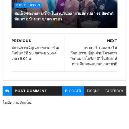
PHOTO CAPTION
สมเด็จพระเทพฯ เสด็จฯในงานวันคล้ายวันสถาปนา รร.ปิยชาติ
พัฒนา อ.บ้านนา จ.นครนายก
PREVIOUS
NEXT
สถานการณ์คุณภาพอากาศ ณ
บราเดอร์ ร่วมส่งเสริม
วันจันทร์ที่ 25 ตุลาคม 2564
วัฒนธรรมญี่ปุ่นผ่านโครงการ
เวลา 8.00 น.
“จดหมายโอริกามิ” ในสัปดาห์
การเขียนจดหมายนานาชาติ
POST
COMMENT
BLOGGER
DISQUS
FACEBOOK
ไม่มีความคิดเห็น