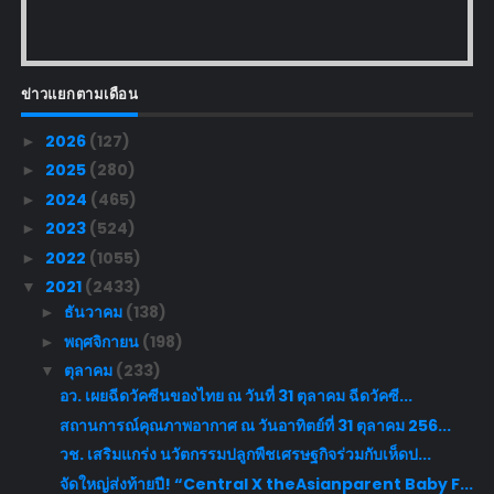
ข่าวแยกตามเดือน
2026
(127)
►
2025
(280)
►
2024
(465)
►
2023
(524)
►
2022
(1055)
►
2021
(2433)
▼
ธันวาคม
(138)
►
พฤศจิกายน
(198)
►
ตุลาคม
(233)
▼
อว. เผยฉีดวัคซีนของไทย ณ วันที่ 31 ตุลาคม ฉีดวัคซี...
สถานการณ์คุณภาพอากาศ ณ วันอาทิตย์ที่ 31 ตุลาคม 256...
วช. เสริมแกร่ง นวัตกรรมปลูกพืชเศรษฐกิจร่วมกับเห็ดป...
จัดใหญ่ส่งท้ายปี! “Central X theAsianparent Baby F...