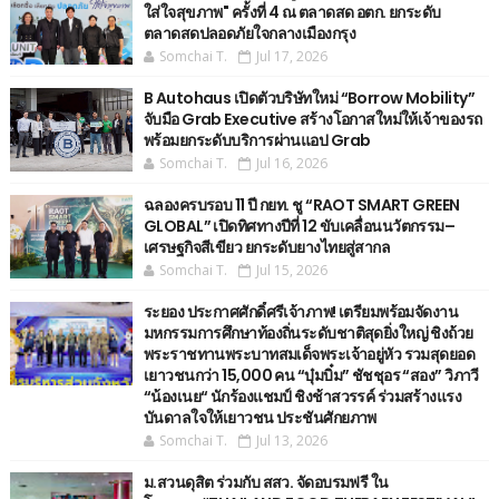
ใส่ใจสุขภาพ" ครั้งที่ 4 ณ ตลาดสด อตก. ยกระดับ
ตลาดสดปลอดภัยใจกลางเมืองกรุง
Somchai T.
Jul 17, 2026
B Autohaus เปิดตัวบริษัทใหม่ “Borrow Mobility”
จับมือ Grab Executive สร้างโอกาสใหม่ให้เจ้าของรถ
พร้อมยกระดับบริการผ่านแอป Grab
Somchai T.
Jul 16, 2026
ฉลองครบรอบ 11 ปี กยท. ชู “RAOT SMART GREEN
GLOBAL” เปิดทิศทางปีที่ 12 ขับเคลื่อนนวัตกรรม–
เศรษฐกิจสีเขียว ยกระดับยางไทยสู่สากล
Somchai T.
Jul 15, 2026
ระยอง ประกาศศักดิ์ศรีเจ้าภาพ! เตรียมพร้อมจัดงาน
มหกรรมการศึกษาท้องถิ่นระดับชาติสุดยิ่งใหญ่ ชิงถ้วย
พระราชทานพระบาทสมเด็จพระเจ้าอยู่หัว รวมสุดยอด
เยาวชนกว่า 15,000 คน “บุ๋มบิ๋ม” ชัชชุอร “สอง” วิภาวี
“น้องเนย“ นักร้องแชมป์ ชิงช้าสวรรค์ ร่วมสร้างแรง
บันดาลใจให้เยาวชน ประชันศักยภาพ
Somchai T.
Jul 13, 2026
ม.สวนดุสิต ร่วมกับ สสว. จัดอบรมฟรี ใน