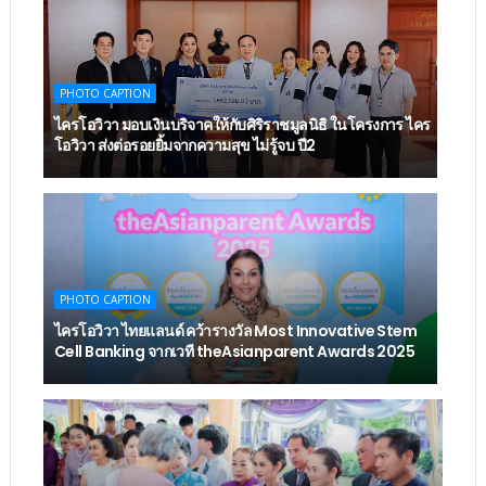
PHOTO CAPTION
ไครโอวิวา มอบเงินบริจาคให้กับศิริราชมูลนิธิ ในโครงการ ไคร
โอวิวา ส่งต่อรอยยิ้มจากความสุข ไม่รู้จบ ปี2
PHOTO CAPTION
ไครโอวิวา ไทยแลนด์ คว้ารางวัล Most Innovative Stem
Cell Banking จากเวที theAsianparent Awards 2025