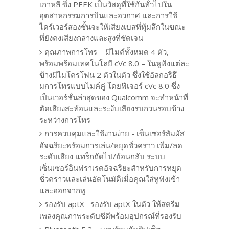
เกาหลี ซึ่ง PEEK เป็นวัสดุที่ใช้กันทั่วไปใน
อุตสาหกรรมการบินและอวกาศ และการใช้
ไดร์เวอร์สองชั้นจะให้เสียงเบสที่ทุ้มลึกในขณะ
ที่ยังคงเสียงกลางและสูงที่ชัดเจน
คุณภาพการโทร – มีไมค์ทั้งหมด 4 ตัว,
พร้อมพร้อมเทคโนโลยี cVc 8.0 – ในหูฟังแต่ละ
ข้างมีไมโครโฟน 2 ตัวในตัว ซึ่งใช้อัลกอริธึ
มการโทรแบบไมค์คู่ โดยฟีเจอร์ cVc 8.0 ซึ่ง
เป็นเวอร์ชั่นล่าสุดของ Qualcomm จะทำหน้าที่
ตัดเสียงสะท้อนและระงับเสียงรบกวนรอบข้าง
ระหว่างการโทร
การควบคุมและใช้งานง่าย - เซ็นเซอร์สัมผัส
อัจฉริยะพร้อมการเล่น/หยุดชั่วคราว เพิ่ม/ลด
ระดับเสียง แทร็กถัดไป/ย้อนกลับ ระบบ
เซ็นเซอร์อินฟราเรดอัจฉริยะสำหรับการหยุด
ชั่วคราวและเล่นอัตโนมัติเมื่อคุณใส่หูฟังเข้า
และออกจากหู
รองรับ aptX– รองรับ aptX ในตัว ให้สตรีม
เพลงคุณภาพระดับซีดีพร้อมอุปกรณ์ที่รองรับ