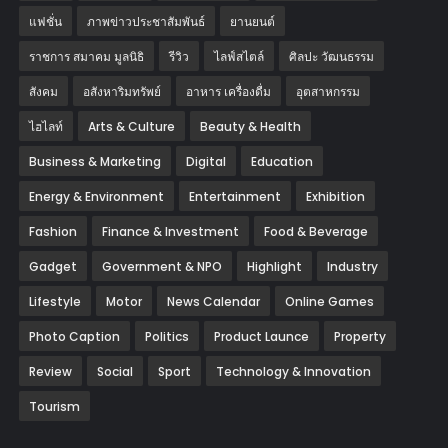
แฟชั่น
ภาพข่าวประชาสัมพันธ์
‎ยานยนต์‎
ราชการ สมาคม มูลนิธิ
รีวิว
ไลฟ์สไตล์
ศิลปะ วัฒนธรรม
สังคม
อสังหาริมทรัพย์
อาหาร เครื่องดื่ม
อุตสาหกรรม
ไฮไลท์
Arts & Culture
Beauty & Health
Business & Marketing
Digital
Education
Energy & Environment
Entertainment
Exhibition
Fashion
Finance & Investment
Food & Beverage
Gadget
Government & NPO
Highlight
Industry
Lifestyle
Motor
News Calendar
Online Games
Photo Caption
Politics
Product Launce
Property
Review
Social
Sport
Technology & Innovation
Tourism