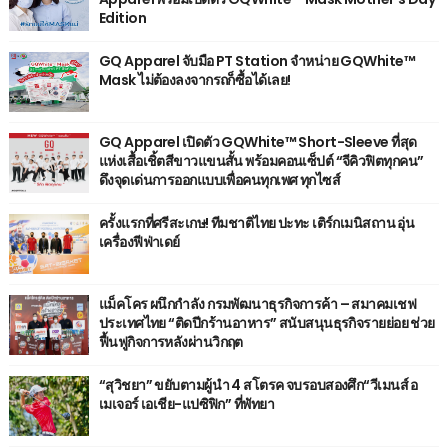
Edition
GQ Apparel จับมือ PT Station จำหน่าย GQWhite™
Mask ไม่ต้องลงจากรถก็ซื้อได้เลย!
GQ Apparel เปิดตัว GQWhite™ Short-Sleeve ที่สุด
แห่งเสื้อเชิ้ตสีขาวแขนสั้น พร้อมคอนเซ็ปต์ “จีคิวฟิตทุกคน”
ดึงจุดเด่นการออกแบบเพื่อคนทุกเพศ ทุกไซส์
ครั้งแรกที่ศรีสะเกษ! ทีมชาติไทย ปะทะ เติร์กเมนิสถาน อุ่น
เครื่องฟีฟ่าเดย์
แม็คโคร ผนึกกำลัง กรมพัฒนาธุรกิจการค้า – สมาคมเชฟ
ประเทศไทย “ติดปีกร้านอาหาร” สนับสนุนธุรกิจรายย่อย ช่วย
ฟื้นฟูกิจการหลังผ่านวิกฤต
“สุวิชยา” ขยับตามผู้นำ 4 สโตรค จบรอบสองศึก“วีเมนส์ อ
เมเจอร์ เอเชีย-แปซิฟิก” ที่พัทยา