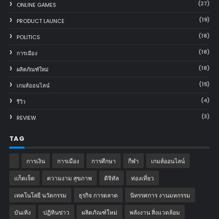
(27)
ONLINE GAMES
(19)
PRODUCT LAUNCE
(18)
POLITICS
(18)
การเมือง
(18)
ผลิตภัณฑ์ใหม่
(15)
เกมส์ออนไลน์
(4)
รีวิว
(3)
REVIEW
TAG
การเงิน
การเมือง
การศึกษา
กีฬา
เกมส์ออนไลน์
แก็ตเจ็ต
ความงาม สุขภาพ
ดิจิทัล
ท่องเที่ยว
เทคโนโลยี นวัตกรรม
ธุรกิจ การตลาด
นิทรรศการ งานมหกรรม
บันเทิง
ปฏิทินข่าว
ผลิตภัณฑ์ใหม่
พลังงาน สิ่งแวดล้อม