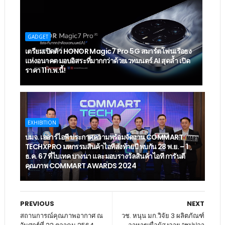
GADGET
เตรียมเปิดตัว HONOR Magic7 Pro 5G สมาร์ตโฟนเรือธง
แห่งอนาคต มอบอิสระที่มากกว่าด้วยเวทมนตร์ AI สุดล้ำ เปิด
ราคา 11 ก.พ.นี้!
EXHIBITION
บมจ. เออาร์ไอพี ประกาศความพร้อมจัดงาน COMMART
TECHXPRO มหกรรมสินค้าไอทีส่งท้ายปี พบกัน 28 พ.ย. – 1
ธ.ค. 67 ที่ไบเทค บางนา และมอบรางวัลสินค้าไอที การันตี
คุณภาพ COMMART AWARDS 2024
PREVIOUS
NEXT
สถานการณ์คุณภาพอากาศ ณ
วช. หนุน มก.วิจัย 3 ผลิตภัณฑ์