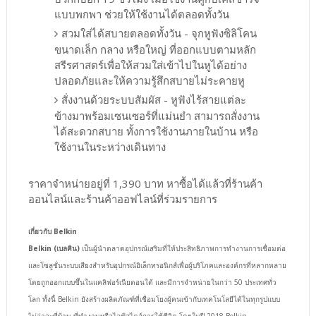
แบบพกพา ช่วยให้ใช้งานได้ตลอดทั้งวัน
สวมใส่ได้สบายตลอดทั้งวัน - จุกหูฟังซิลิโคน
ขนาดเล็ก กลาง หรือใหญ่ ที่ออกแบบตามหลัก
สรีรศาสตร์เพื่อให้สวมใส่เข้าไปในหูได้อย่าง
ปลอดภัยและให้ความรู้สึกสบายไม่ระคายหู
สั่งงานด้วยระบบสัมผัส - หูฟังไร้สายแต่ละ
ข้างมาพร้อมเซนเซอร์ที่แม่นยำ สามารถสั่งงาน
ได้สะดวกสบาย ทั้งการใช้งานภายในบ้าน หรือ
ใช้งานในระหว่างเดินทาง
ราคาจำหน่ายอยู่ที่ 1,390 บาท หาซื้อได้แล้วที่ร้านค้า
ออนไลน์และร้านค้าออฟไลน์ที่ร่วมรายการ
เกี่ยวกับ Belkin
Belkin (เบลคิน)
เป็นผู้นำตลาดอุปกรณ์เสริมที่ให้ประสิทธิภาพการทำงานการเชื่อมต่อ
และโซลูชั่นระบบเสียงสำหรับอุปกรณ์อิเล็กทรอนิกส์เพื่อผู้บริโภคและองค์กรที่หลากหลาย
โดยถูกออกแบบขึ้นในแคลิฟอร์เนียตอนใต้ และมีการจำหน่ายในกว่า 50 ประเทศทั่ว
โลก ทั้งนี้ Belkin ยังสร้างผลิตภัณฑ์ที่เชื่อมโยงผู้คนเข้ากับเทคโนโลยีได้ในทุกรูปแบบ
ไม่ว่าจะที่บ้าน ที่ทำงานหรือไลฟ์สไตล์การใช้ชีวิต โดยในปี 2018 Belkin