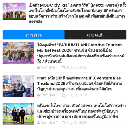
เปิดตัว MQDC Idyllias "เมตตาเวิร์ส" (Metta-verse) ครั้ง
แรกในโลกที่เชื่อมโยงโลกจริงกับโลกเสมือนทุกมิติ พร้อมส่ง
มอบนวัตกรรมร่วมสร้างโลกในอุดมคติ เพื่อสุขอันยั่งยืนแก่ทุก
สรรพสิ่ง
ข่าวไฮไลท์
ความคิดเห็น
โค้งสุดท้าย! “PATHUMTHANI Creative Tourism
Market Fest 2026” ชวนชิม ช้อป ของดีเมือง
ปทุมธานี พร้อมสัมผัสเสน่ห์การท่องเที่ยวเชิงสร้างสรรค์
ถึง 7 สิงหาคมนี้
Somchai T.
Aug 06, 2026
สกสว. ผนึก DIP คิกออฟมหกรรม IP X Venture Rise
Thailand 2026 สร้างระบบนิเวศเชื่อมทรัพย์สินทาง
ปัญญาผ่านกองทุน ววน. เพิ่มคุณค่างานวิจัยไทย
Somchai T.
Aug 06, 2026
ครั้งแรกในไทย! สจด. เปิดตัวสาขา ‘เทคโนโลยีการสร้าง
และซ่อมบำรุงเครื่องดนตรีไทย’ ​ถอดรหัสภูมิปัญญา
ปราชญ์ชาวบ้าน ยกระดับช่างดนตรีไทยสู่มืออาชีพ
Somchai T.
Aug 05, 2026