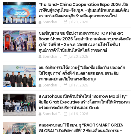
Thailand–China Cooperation Expo 2026 เปิด
เวทีจับคู่ลงทุนไทย–จีน ชู AI–หุ่นยนต์ฮิวแมนนอยด์ ดัน
ความร่วมมือเศรษฐกิจ รับคลื่นอุตสาหกรรมใหม่
Somchai T.
Jul 23, 2026
ขอเชิญขวน ชม ช้อป งานมหกรรม OTOP Phuket
Road Show 2026 โดยสำนักงานพัฒนาชุมชนจังหวัด
ภูเก็ต วันที่ 19 - 25 ก.ค. 2569 ณ.ลานโปรโมชั่น 1
ศูนย์การค้าโรบินสันไลฟ์สไตล์ ราชพฤกษ์
Somchai T.
Jul 20, 2026
อย. จัดกิจกรรมให้ความรู้ "เลือกซื้อ เลือกกิน ปลอดภัย
ใส่ใจสุขภาพ" ครั้งที่ 4 ณ ตลาดสด อตก. ยกระดับ
ตลาดสดปลอดภัยใจกลางเมืองกรุง
Somchai T.
Jul 17, 2026
B Autohaus เปิดตัวบริษัทใหม่ “Borrow Mobility”
จับมือ Grab Executive สร้างโอกาสใหม่ให้เจ้าของรถ
พร้อมยกระดับบริการผ่านแอป Grab
Somchai T.
Jul 16, 2026
ฉลองครบรอบ 11 ปี กยท. ชู “RAOT SMART GREEN
GLOBAL” เปิดทิศทางปีที่ 12 ขับเคลื่อนนวัตกรรม–