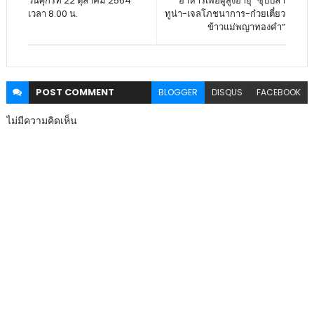
วันศุกร์ที่ 22 ตุลาคม 2564
อาหารเพื่อผู้สูงอายุ “ซุปปลา
เวลา 8.00 น.
ทูน่า-เจลโภชนาการ-ก๋วยเตี๋ยว
ข้าวแม่พญาทองคำ”
POST
COMMENT
BLOGGER
DISQUS
FACEBOOK
ไม่มีความคิดเห็น