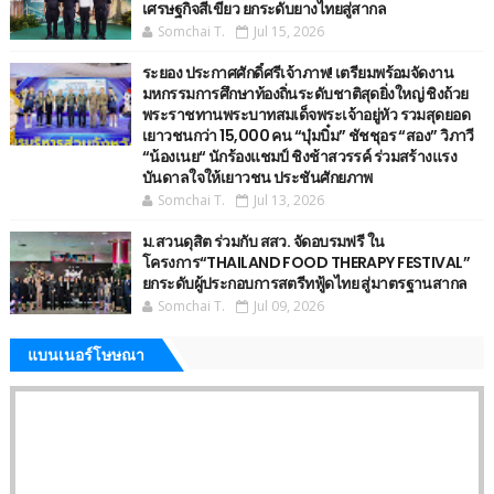
เศรษฐกิจสีเขียว ยกระดับยางไทยสู่สากล
Somchai T.
Jul 15, 2026
ระยอง ประกาศศักดิ์ศรีเจ้าภาพ! เตรียมพร้อมจัดงาน
มหกรรมการศึกษาท้องถิ่นระดับชาติสุดยิ่งใหญ่ ชิงถ้วย
พระราชทานพระบาทสมเด็จพระเจ้าอยู่หัว รวมสุดยอด
เยาวชนกว่า 15,000 คน “บุ๋มบิ๋ม” ชัชชุอร “สอง” วิภาวี
“น้องเนย“ นักร้องแชมป์ ชิงช้าสวรรค์ ร่วมสร้างแรง
บันดาลใจให้เยาวชน ประชันศักยภาพ
Somchai T.
Jul 13, 2026
ม.สวนดุสิต ร่วมกับ สสว. จัดอบรมฟรี ใน
โครงการ“THAILAND FOOD THERAPY FESTIVAL”
ยกระดับผู้ประกอบการสตรีทฟู้ดไทย สู่มาตรฐานสากล
Somchai T.
Jul 09, 2026
แบนเนอร์โษษณา