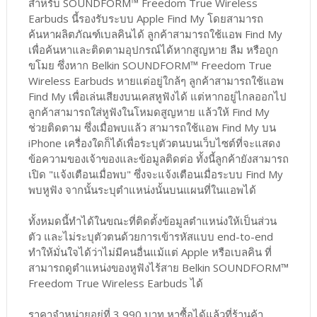
สำหรับ SOUNDFORM™ Freedom True Wireless
Earbuds นี้รองรับระบบ Apple Find My โดยสามารถ
ค้นหาผลิตภัณฑ์เบลคินได้ ลูกค้าสามารถใช้แอพ Find My
เพื่อค้นหาและติดตามอุปกรณ์ได้หากสูญหาย ลืม หรือถูก
ขโมย ซึ่งหาก Belkin SOUNDFORM™ Freedom True
Wireless Earbuds หายแต่อยู่ใกล้ๆ ลูกค้าสามารถใช้แอพ
Find My เพื่อเล่นเสียงบนเคสหูฟังได้ แต่หากอยู่ไกลออกไป
ลูกค้าสามารถใส่หูฟังในโหมดสูญหาย แล้วให้ Find My
ช่วยติดตาม ซึ่งเมื่อพบแล้ว สามารถใช้แอพ Find My บน
iPhone เครื่องใดก็ได้เพื่อระบุตัวตนบนเว็บไซต์ที่จะแสดง
ข้อความของเจ้าของและข้อมูลติดต่อ ทั้งนี้ลูกค้ายังสามารถ
เปิด "แจ้งเตือนเมื่อพบ" ซึ่งจะแจ้งเตือนเมื่อระบบ Find My
พบหูฟัง จากนั้นระบุตำแหน่งนั้นบนแผนที่ในแอพได้
ทั้งหมดนี้ทำได้ในขณะที่ติดตั้งข้อมูลตำแหน่งให้เป็นส่วน
ตัว และไม่ระบุตัวตนด้วยการเข้ารหัสแบบ end-to-end
ทำให้มั่นใจได้ว่าไม่มีคนอื่นแม้แต่ Apple หรือเบลคิน ที่
สามารถดูตำแหน่งของหูฟังไร้สาย Belkin SOUNDFORM™
Freedom True Wireless Earbuds ได้
ราคาจำหน่ายอยู่ที่ 3,990 บาท หาซื้อได้แล้วที่ร้านค้า