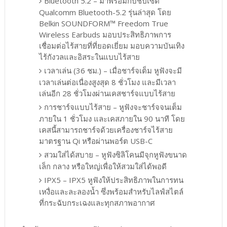
Bluetooth 5.2 – มาพร้อมกับชิปเซ็ต
Qualcomm Bluetooth-5.2 รุ่นล่าสุด โดย
Belkin SOUNDFORM™ Freedom True
Wireless Earbuds มอบประสิทธิภาพการ
เชื่อมต่อไร้สายที่ที่ยอดเยี่ยม มอบความบันเทิง
ไร้กังวลและอิสระในแบบไร้สาย
เวลาเล่น (36 ชม.) – เมื่อชาร์จเต็ม หูฟังจะมี
เวลาเล่นต่อเนื่องสูงสุด 8 ชั่วโมง และมีเวลา
เล่นอีก 28 ชั่วโมงผ่านเคสชาร์จแบบไร้สาย
การชาร์จแบบไร้สาย – หูฟังจะชาร์จจนเต็ม
ภายใน 1 ชั่วโมง และเคสภายใน 90 นาที โดย
เคสนี้สามารถชาร์จด้วยเครื่องชาร์จไร้สาย
มาตรฐาน Qi หรือผ่านพอร์ต USB-C
สวมใส่ได้สบาย – หูฟังซิลิโคนมีจุกหูฟังขนาด
เล็ก กลาง หรือใหญ่เพื่อให้สวมใส่ได้พอดี
IPX5 – IPX5 หูฟังให้ประสิทธิภาพในการทน
เหงื่อและละลองน้ำ ซึ่งพร้อมสำหรับไลฟ์สไตล์
ที่กระฉับกระเฉงและทุกสภาพอากาศ