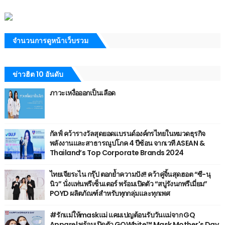
จำนวนการดูหน้าเว็บรวม
ข่าวฮิต 10 อันดับ
ภาวะเหงื่อออกเป็นเลือด
กัลฟ์ คว้ารางวัลสุดยอดแบรนด์องค์กรไทยในหมวดธุรกิจ
พลังงานและสาธารณูปโภค 4 ปีซ้อน จากเวที ASEAN &
Thailand’s Top Corporate Brands 2024
ไทยเจียระไน กรุ๊ป ตอกย้ำความปัง!! คว้าคู่จิ้นสุดฮอต “ซี-นุ
นิว” นั่งแท่นพรีเซ็นเตอร์ พร้อมเปิดตัว “สบู่รังนกพรีเมี่ยม”
POYD ผลิตภัณฑ์สำหรับทุกกลุ่มและทุกเพศ
#รักแม่ให้maskแม่ แคมเปญต้อนรับวันแม่จาก GQ
Apparel พร้อมเปิดตัว GQWhite™ Mask Mother's Day