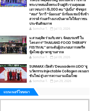
ระดับชาติสุดยิ่งใหญ่ ชิงถ้วยพระราชทาน
พระบาทสมเด็จพระเจ้าอยู่หัว รวมสุดยอด
เยาวชนกว่า 15,000 คน “บุ๋มบิ๋ม” ชัชชุอร
“สอง” วิภาวี “น้องเนย“ นักร้องแชมป์ ชิงช้า
สวรรค์ ร่วมสร้างแรงบันดาลใจให้เยาวชน
ประชันศักยภาพ
Somchai T.
Jul 13, 2026
ม.สวนดุสิต ร่วมกับ สสว. จัดอบรมฟรี ใน
โครงการ“THAILAND FOOD THERAPY
FESTIVAL” ยกระดับผู้ประกอบการสตรีท
ฟู้ดไทย สู่มาตรฐานสากล
Somchai T.
Jul 09, 2026
SUNMAX เปิดตัว ‘Deusaderm LIDO’ ชู
นวัตกรรม Injectable Collagen เจเนอเร
ชันใหม่ สู่วงการความงามเมืองไทย
Somchai T.
Jun 29, 2026
แบนเนอร์โษษณา