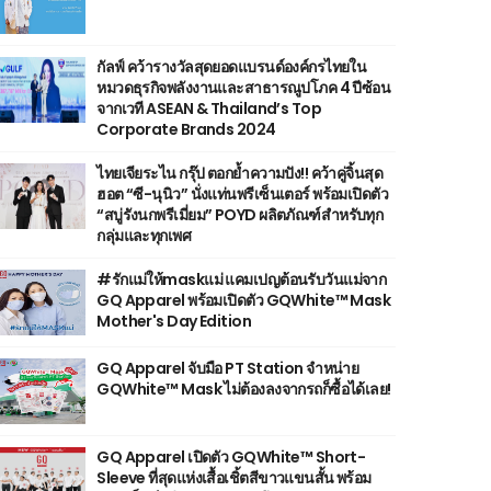
กัลฟ์ คว้ารางวัลสุดยอดแบรนด์องค์กรไทยใน
หมวดธุรกิจพลังงานและสาธารณูปโภค 4 ปีซ้อน
จากเวที ASEAN & Thailand’s Top
Corporate Brands 2024
ไทยเจียระไน กรุ๊ป ตอกย้ำความปัง!! คว้าคู่จิ้นสุด
ฮอต “ซี-นุนิว” นั่งแท่นพรีเซ็นเตอร์ พร้อมเปิดตัว
“สบู่รังนกพรีเมี่ยม” POYD ผลิตภัณฑ์สำหรับทุก
กลุ่มและทุกเพศ
#รักแม่ให้maskแม่ แคมเปญต้อนรับวันแม่จาก
GQ Apparel พร้อมเปิดตัว GQWhite™ Mask
Mother's Day Edition
GQ Apparel จับมือ PT Station จำหน่าย
GQWhite™ Mask ไม่ต้องลงจากรถก็ซื้อได้เลย!
GQ Apparel เปิดตัว GQWhite™ Short-
Sleeve ที่สุดแห่งเสื้อเชิ้ตสีขาวแขนสั้น พร้อม