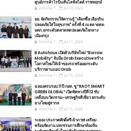
ศูนย์การค้าโรบินสันไลฟ์สไตล์ ราชพฤกษ์
Somchai T.
Jul 20, 2026
อย. จัดกิจกรรมให้ความรู้ "เลือกซื้อ เลือกกิน
ปลอดภัยใส่ใจสุขภาพ" ครั้งที่ 4 ณ ตลาดสด
อตก. ยกระดับตลาดสดปลอดภัยใจกลาง
เมืองกรุง
Somchai T.
Jul 17, 2026
B Autohaus เปิดตัวบริษัทใหม่ “Borrow
Mobility” จับมือ Grab Executive สร้าง
โอกาสใหม่ให้เจ้าของรถ พร้อมยกระดับ
บริการผ่านแอป Grab
Somchai T.
Jul 16, 2026
ฉลองครบรอบ 11 ปี กยท. ชู “RAOT SMART
GREEN GLOBAL” เปิดทิศทางปีที่ 12 ขับ
เคลื่อนนวัตกรรม–เศรษฐกิจสีเขียว ยกระดับ
ยางไทยสู่สากล
Somchai T.
Jul 15, 2026
ระยอง ประกาศศักดิ์ศรีเจ้าภาพ! เตรียม
พร้อมจัดงาน มหกรรมการศึกษาท้องถิ่น