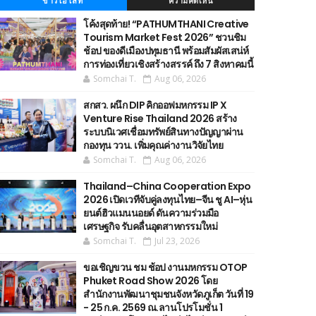
ข่าวไฮไลท์
ความคิดเห็น
โค้งสุดท้าย! “PATHUMTHANI Creative
Tourism Market Fest 2026” ชวนชิม
ช้อป ของดีเมืองปทุมธานี พร้อมสัมผัสเสน่ห์
การท่องเที่ยวเชิงสร้างสรรค์ ถึง 7 สิงหาคมนี้
Somchai T.
Aug 06, 2026
สกสว. ผนึก DIP คิกออฟมหกรรม IP X
Venture Rise Thailand 2026 สร้าง
ระบบนิเวศเชื่อมทรัพย์สินทางปัญญาผ่าน
กองทุน ววน. เพิ่มคุณค่างานวิจัยไทย
Somchai T.
Aug 06, 2026
Thailand–China Cooperation Expo
2026 เปิดเวทีจับคู่ลงทุนไทย–จีน ชู AI–หุ่น
ยนต์ฮิวแมนนอยด์ ดันความร่วมมือ
เศรษฐกิจ รับคลื่นอุตสาหกรรมใหม่
Somchai T.
Jul 23, 2026
ขอเชิญขวน ชม ช้อป งานมหกรรม OTOP
Phuket Road Show 2026 โดย
สำนักงานพัฒนาชุมชนจังหวัดภูเก็ต วันที่ 19
- 25 ก.ค. 2569 ณ.ลานโปรโมชั่น 1