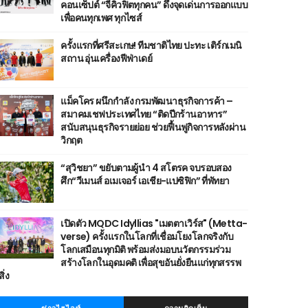
คอนเซ็ปต์ “จีคิวฟิตทุกคน” ดึงจุดเด่นการออกแบบ
เพื่อคนทุกเพศ ทุกไซส์
ครั้งแรกที่ศรีสะเกษ! ทีมชาติไทย ปะทะ เติร์กเมนิ
สถาน อุ่นเครื่องฟีฟ่าเดย์
แม็คโคร ผนึกกำลัง กรมพัฒนาธุรกิจการค้า –
สมาคมเชฟประเทศไทย “ติดปีกร้านอาหาร”
สนับสนุนธุรกิจรายย่อย ช่วยฟื้นฟูกิจการหลังผ่าน
วิกฤต
“สุวิชยา” ขยับตามผู้นำ 4 สโตรค จบรอบสอง
ศึก“วีเมนส์ อเมเจอร์ เอเชีย-แปซิฟิก” ที่พัทยา
เปิดตัว MQDC Idyllias "เมตตาเวิร์ส" (Metta-
verse) ครั้งแรกในโลกที่เชื่อมโยงโลกจริงกับ
โลกเสมือนทุกมิติ พร้อมส่งมอบนวัตกรรมร่วม
สร้างโลกในอุดมคติ เพื่อสุขอันยั่งยืนแก่ทุกสรรพ
สิ่ง