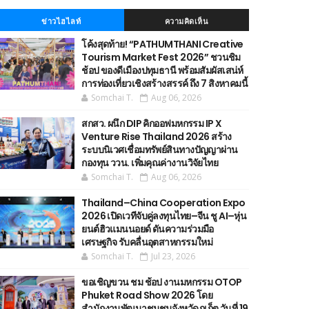
ข่าวไฮไลท์
ความคิดเห็น
โค้งสุดท้าย! “PATHUMTHANI Creative
Tourism Market Fest 2026” ชวนชิม
ช้อป ของดีเมืองปทุมธานี พร้อมสัมผัสเสน่ห์
การท่องเที่ยวเชิงสร้างสรรค์ ถึง 7 สิงหาคมนี้
Somchai T.
Aug 06, 2026
สกสว. ผนึก DIP คิกออฟมหกรรม IP X
Venture Rise Thailand 2026 สร้าง
ระบบนิเวศเชื่อมทรัพย์สินทางปัญญาผ่าน
กองทุน ววน. เพิ่มคุณค่างานวิจัยไทย
Somchai T.
Aug 06, 2026
Thailand–China Cooperation Expo
2026 เปิดเวทีจับคู่ลงทุนไทย–จีน ชู AI–หุ่น
ยนต์ฮิวแมนนอยด์ ดันความร่วมมือ
เศรษฐกิจ รับคลื่นอุตสาหกรรมใหม่
Somchai T.
Jul 23, 2026
ขอเชิญขวน ชม ช้อป งานมหกรรม OTOP
Phuket Road Show 2026 โดย
สำนักงานพัฒนาชุมชนจังหวัดภูเก็ต วันที่ 19