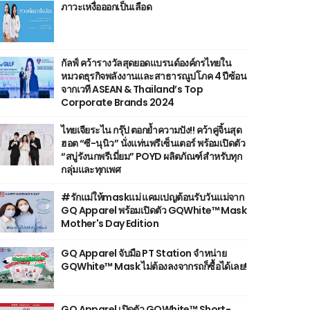
ภาวะเหงื่อออกเป็นเลือด
กัลฟ์ คว้ารางวัลสุดยอดแบรนด์องค์กรไทยใน
หมวดธุรกิจพลังงานและสาธารณูปโภค 4 ปีซ้อน
จากเวที ASEAN & Thailand’s Top
Corporate Brands 2024
ไทยเจียระไน กรุ๊ป ตอกย้ำความปัง!! คว้าคู่จิ้นสุด
ฮอต “ซี-นุนิว” นั่งแท่นพรีเซ็นเตอร์ พร้อมเปิดตัว
“สบู่รังนกพรีเมี่ยม” POYD ผลิตภัณฑ์สำหรับทุก
กลุ่มและทุกเพศ
#รักแม่ให้maskแม่ แคมเปญต้อนรับวันแม่จาก
GQ Apparel พร้อมเปิดตัว GQWhite™ Mask
Mother's Day Edition
GQ Apparel จับมือ PT Station จำหน่าย
GQWhite™ Mask ไม่ต้องลงจากรถก็ซื้อได้เลย!
GQ Apparel เปิดตัว GQWhite™ Short-