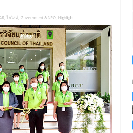
ิธิ
,
ไฮไลท์
,
Government & NPO
,
Highlight