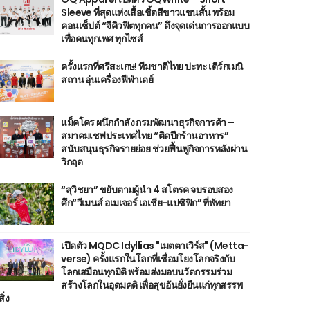
Sleeve ที่สุดแห่งเสื้อเชิ้ตสีขาวแขนสั้น พร้อม
คอนเซ็ปต์ “จีคิวฟิตทุกคน” ดึงจุดเด่นการออกแบบ
เพื่อคนทุกเพศ ทุกไซส์
ครั้งแรกที่ศรีสะเกษ! ทีมชาติไทย ปะทะ เติร์กเมนิ
สถาน อุ่นเครื่องฟีฟ่าเดย์
แม็คโคร ผนึกกำลัง กรมพัฒนาธุรกิจการค้า –
สมาคมเชฟประเทศไทย “ติดปีกร้านอาหาร”
สนับสนุนธุรกิจรายย่อย ช่วยฟื้นฟูกิจการหลังผ่าน
วิกฤต
“สุวิชยา” ขยับตามผู้นำ 4 สโตรค จบรอบสอง
ศึก“วีเมนส์ อเมเจอร์ เอเชีย-แปซิฟิก” ที่พัทยา
เปิดตัว MQDC Idyllias "เมตตาเวิร์ส" (Metta-
verse) ครั้งแรกในโลกที่เชื่อมโยงโลกจริงกับ
โลกเสมือนทุกมิติ พร้อมส่งมอบนวัตกรรมร่วม
สร้างโลกในอุดมคติ เพื่อสุขอันยั่งยืนแก่ทุกสรรพ
สิ่ง