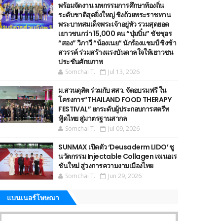
พร้อมจัดงาน มหกรรมการศึกษาท้องถิ่น
ระดับชาติสุดยิ่งใหญ่ ชิงถ้วยพระราชทาน
พระบาทสมเด็จพระเจ้าอยู่หัว รวมสุดยอด
เยาวชนกว่า 15,000 คน “บุ๋มบิ๋ม” ชัชชุอร
“สอง” วิภาวี “น้องเนย“ นักร้องแชมป์ ชิงช้า
สวรรค์ ร่วมสร้างแรงบันดาลใจให้เยาวชน
ประชันศักยภาพ
Somchai T.
Jul 13, 2026
ม.สวนดุสิต ร่วมกับ สสว. จัดอบรมฟรี ใน
โครงการ“THAILAND FOOD THERAPY
FESTIVAL” ยกระดับผู้ประกอบการสตรีท
ฟู้ดไทย สู่มาตรฐานสากล
Somchai T.
Jul 09, 2026
SUNMAX เปิดตัว ‘Deusaderm LIDO’ ชู
นวัตกรรม Injectable Collagen เจเนอเร
ชันใหม่ สู่วงการความงามเมืองไทย
Somchai T.
Jun 29, 2026
แบนเนอร์โษษณา