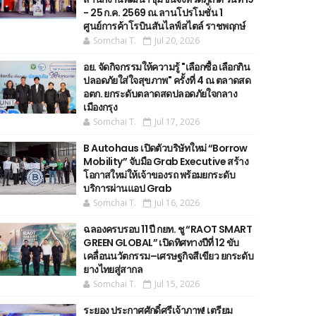
- 25 ก.ค. 2569 ณ.ลานโปรโมชั่น 1
ศูนย์การค้าโรบินสันไลฟ์สไตล์ ราชพฤกษ์
Somchai T.
Jul 20, 2026
อย. จัดกิจกรรมให้ความรู้ "เลือกซื้อ เลือกกิน
ปลอดภัยใส่ใจสุขภาพ" ครั้งที่ 4 ณ ตลาดสด
อตก. ยกระดับตลาดสดปลอดภัยใจกลาง
เมืองกรุง
Somchai T.
Jul 17, 2026
B Autohaus เปิดตัวบริษัทใหม่ “Borrow
Mobility” จับมือ Grab Executive สร้าง
โอกาสใหม่ให้เจ้าของรถ พร้อมยกระดับ
บริการผ่านแอป Grab
Somchai T.
Jul 16, 2026
ฉลองครบรอบ 11 ปี กยท. ชู “RAOT SMART
GREEN GLOBAL” เปิดทิศทางปีที่ 12 ขับ
เคลื่อนนวัตกรรม–เศรษฐกิจสีเขียว ยกระดับ
ยางไทยสู่สากล
Somchai T.
Jul 15, 2026
ระยอง ประกาศศักดิ์ศรีเจ้าภาพ! เตรียม