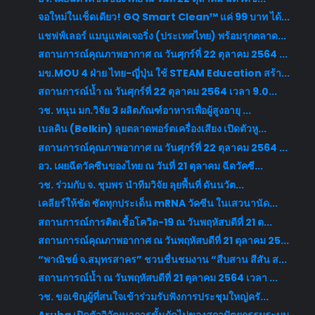
จอใหม่ในเช็ดเดียว! GQ Smart Clean™ แค่ 99 บาท ได้...
แชฟฟ์เลอร์ แมนูแฟคเจอริ่ง (ประเทศไทย) พร้อมรุกตลาด...
สถานการณ์คุณภาพอากาศ ณ วันศุกร์ที่ 22 ตุลาคม 2564 ...
มข.MOU 4 ฝ่าย ไทย-ญี่ปุ่น ใช้ STEAM Education สร้า...
สถานการณ์น้ำ ณ วันศุกร์ที่ 22 ตุลาคม 2564 เวลา 9.0...
วช. หนุน มก.วิจัย 3 ผลิตภัณฑ์อาหารเพื่อผู้สูงอายุ ...
เบลคิน (Belkin) ลุยตลาดพอร์ตเครื่องเสียง เปิดตัวหู...
สถานการณ์คุณภาพอากาศ ณ วันศุกร์ที่ 22 ตุลาคม 2564 ...
อว. เผยฉีดวัคซีนของไทย ณ วันที่ 21 ตุลาคม ฉีดวัคซี...
วช. ร่วมกับ จ. ชุมพร นำทีมวิจัย ลุยพื้นที่ ดันนวัต...
เคลียร์ให้ชัด ซัดทุกประเด็น mRNA วัคซีน ในเสวนานัด...
สถานการณ์การติดเชื้อโควิด-19 ณ วันพฤหัสบดีที่ 21 ต...
สถานการณ์คุณภาพอากาศ ณ วันพฤหัสบดีที่ 21 ตุลาคม 25...
“พาณิชย์ จ.สมุทรสาคร” ชวนชื่นชมงาน “สืบสาน สีสัน ส...
สถานการณ์น้ำ ณ วันพฤหัสบดีที่ 21 ตุลาคม 2564 เวลา ...
วช. ขอเชิญผู้ที่สนใจเข้าร่วมรับฟังการประชุมใหญ่ครั...