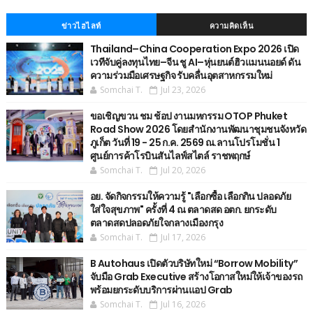
ข่าวไฮไลท์
ความคิดเห็น
Thailand–China Cooperation Expo 2026 เปิด
เวทีจับคู่ลงทุนไทย–จีน ชู AI–หุ่นยนต์ฮิวแมนนอยด์ ดัน
ความร่วมมือเศรษฐกิจ รับคลื่นอุตสาหกรรมใหม่
Somchai T.
Jul 23, 2026
ขอเชิญขวน ชม ช้อป งานมหกรรม OTOP Phuket
Road Show 2026 โดยสำนักงานพัฒนาชุมชนจังหวัด
ภูเก็ต วันที่ 19 - 25 ก.ค. 2569 ณ.ลานโปรโมชั่น 1
ศูนย์การค้าโรบินสันไลฟ์สไตล์ ราชพฤกษ์
Somchai T.
Jul 20, 2026
อย. จัดกิจกรรมให้ความรู้ "เลือกซื้อ เลือกกิน ปลอดภัย
ใส่ใจสุขภาพ" ครั้งที่ 4 ณ ตลาดสด อตก. ยกระดับ
ตลาดสดปลอดภัยใจกลางเมืองกรุง
Somchai T.
Jul 17, 2026
B Autohaus เปิดตัวบริษัทใหม่ “Borrow Mobility”
จับมือ Grab Executive สร้างโอกาสใหม่ให้เจ้าของรถ
พร้อมยกระดับบริการผ่านแอป Grab
Somchai T.
Jul 16, 2026