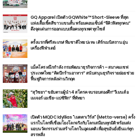
GQ Apparel เปิดตัว GQWhite™ Short-Sleeve ที่สุด
แห่งเสื้อเชิ้ตสีขาวแขนสั้น พร้อมคอนเซ็ปต์ “จีคิวฟิตทุกคน”
ดึงจุดเด่นการออกแบบเพื่อคนทุกเพศ ทุกไซส์
ครั้งแรกที่ศรีสะเกษ! ทีมชาติไทย ปะทะ เติร์กเมนิสถาน อุ่น
เครื่องฟีฟ่าเดย์
แม็คโคร ผนึกกำลัง กรมพัฒนาธุรกิจการค้า – สมาคมเชฟ
ประเทศไทย “ติดปีกร้านอาหาร” สนับสนุนธุรกิจรายย่อย ช่วย
ฟื้นฟูกิจการหลังผ่านวิกฤต
“สุวิชยา” ขยับตามผู้นำ 4 สโตรค จบรอบสองศึก“วีเมนส์ อ
เมเจอร์ เอเชีย-แปซิฟิก” ที่พัทยา
เปิดตัว MQDC Idyllias "เมตตาเวิร์ส" (Metta-verse) ครั้ง
แรกในโลกที่เชื่อมโยงโลกจริงกับโลกเสมือนทุกมิติ พร้อมส่ง
มอบนวัตกรรมร่วมสร้างโลกในอุดมคติ เพื่อสุขอันยั่งยืนแก่ทุก
สรรพสิ่ง