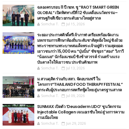
ฉลองครบรอบ 11 ปี กยท. ชู “RAOT SMART GREEN
GLOBAL” เปิดทิศทางปีที่ 12 ขับเคลื่อนนวัตกรรม–
เศรษฐกิจสีเขียว ยกระดับยางไทยสู่สากล
Somchai T.
Jul 15, 2026
ระยอง ประกาศศักดิ์ศรีเจ้าภาพ! เตรียมพร้อมจัดงาน
มหกรรมการศึกษาท้องถิ่นระดับชาติสุดยิ่งใหญ่ ชิงถ้วย
พระราชทานพระบาทสมเด็จพระเจ้าอยู่หัว รวมสุดยอด
เยาวชนกว่า 15,000 คน “บุ๋มบิ๋ม” ชัชชุอร “สอง” วิภาวี
“น้องเนย“ นักร้องแชมป์ ชิงช้าสวรรค์ ร่วมสร้างแรง
บันดาลใจให้เยาวชน ประชันศักยภาพ
Somchai T.
Jul 13, 2026
ม.สวนดุสิต ร่วมกับ สสว. จัดอบรมฟรี ใน
โครงการ“THAILAND FOOD THERAPY FESTIVAL”
ยกระดับผู้ประกอบการสตรีทฟู้ดไทย สู่มาตรฐานสากล
Somchai T.
Jul 09, 2026
SUNMAX เปิดตัว ‘Deusaderm LIDO’ ชูนวัตกรรม
Injectable Collagen เจเนอเรชันใหม่ สู่วงการความ
งามเมืองไทย
Somchai T.
Jun 29, 2026