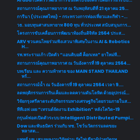
Aruba เปิดตัววิวัฒนาการขั้นถัดไปของสถาปัตยกรรมระบบ...
สถานการณ์คุณภาพอากาศ ณ วันพฤหัสบดีที่ 21 ตุลาคม 25...
การีนา (ประเทศไทย) - กระทรวงการท่องเที่ยวและกีฬา -...
วธ. มอบทุนศาสนทายาท 800 ทุน ทั่วประเทศ สนับสนุนการ...
โครงการขับเคลื่อนการพัฒนาท้องถิ่นดิจิทัล 2564 ประส...
ARV ชวนคนไทยร่วมฟังเสวนาพิเศษในงาน AI & Robotics
H...
รพ.พระรามเก้า เปิดตัว “แอนติบอดี ค็อกเทล” ยาใหม่ที...
สถานการณ์คุณภาพอากาศ ณ วันอังคารที่ 19 ตุลาคม 2564...
บทเรียน และ ความท้าทาย ของ MAIN STAND THAILAND
พร้...
สถานการณ์น้ำ ณ วันอังคารที่ 19 ตุลาคม 2564 เวลา 9....
ลดพฤติกรรมการกินเค็มและลดความดันโลหิต ด้วยอุปกรณ์...
วิจัยกรุงศรีคาดระดับกิจกรรมทางเศรษฐกิจโดยรวมภายในส...
ทีทีเอฟ เผย “เทรนด์จัดงาน Exhibition” หลังโควิด-19
กรุนด์ฟอสเปิดตัวระบบ Intelligent Distributed Pumpi...
Dow และพันธมิตร ร่วมกับ ทช. โชว์นวัตกรรมลดขยะ
พลาสต...
แพทย์ มข.เสนอผลงานวิจัยผ่าน รัฐไฟเขียวผู้ป่วยบัตรท...