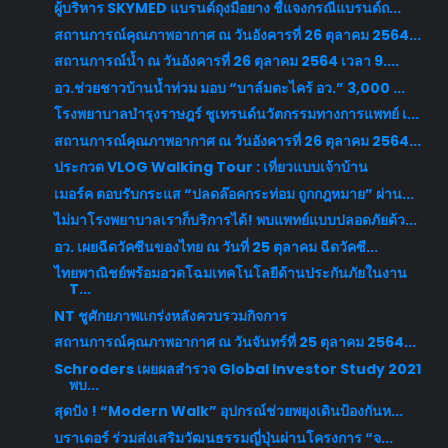
ผู้บริหาร SKYMED แบรนด์ถุงมือยาง ชี้แจงกรณีแบรนด์ถ...
สถานการณ์คุณภาพอากาศ ณ วันอังคารที่ 26 ตุลาคม 2564...
สถานการณ์น้ำ ณ วันอังคารที่ 26 ตุลาคม 2564 เวลา 9....
อว.ช่วยชาวบ้านน้ำท่วม มอบ “บาล์มตะไคร้ อว.” 3,000 ...
โรงพยาบาลบำรุงราษฎร์ ชูเทรนด์นวัตกรรมทางการแพทย์ เ...
สถานการณ์คุณภาพอากาศ ณ วันอังคารที่ 26 ตุลาคม 2564...
ประกวด VLOG Walking Tour : เที่ยวแบบเจ้าบ้าน
เมอร์ค ตอบรับกระแส “ปลดล๊อคกระท่อม ถูกกฎหมาย” ผ่าน...
ไม่มาโรงพยาบาลเราก็บริการได้! พบแพทย์แบบปลอดภัยด้ว...
อว. เผยฉีดวัคซีนของไทย ณ วันที่ 25 ตุลาคม ฉีดวัคซี...
ไทยพาณิชย์พร้อมอวดโฉมเทคโนโลยีด้านประกันภัยในงาน
T...
NT ชูศักยภาพแกร่งหลังควบรวมกิจการ
สถานการณ์คุณภาพอากาศ ณ วันจันทร์ที่ 25 ตุลาคม 2564...
Schroders เผยผลสำรวจ Global Investor Study 2021
พบ...
สุดปัง ! “Modern Walk” อุปกรณ์ช่วยพยุงเดินป้องกันห...
บราเดอร์ ร่วมส่งเสริมวัฒนธรรมญี่ปุ่นผ่านโครงการ “จ...