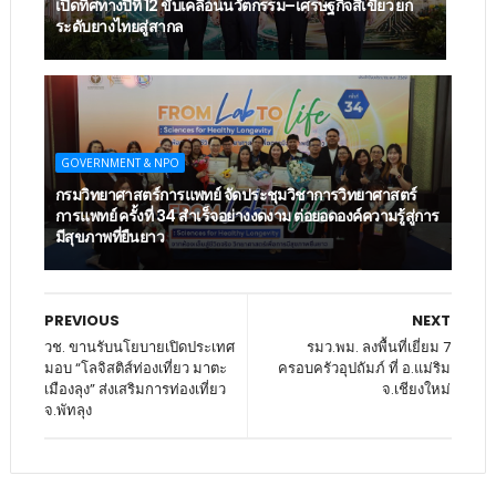
เปิดทิศทางปีที่ 12 ขับเคลื่อนนวัตกรรม–เศรษฐกิจสีเขียว ยก
ระดับยางไทยสู่สากล
GOVERNMENT & NPO
กรมวิทยาศาสตร์การแพทย์ จัดประชุมวิชาการวิทยาศาสตร์
การแพทย์ ครั้งที่ 34 สำเร็จอย่างงดงาม ต่อยอดองค์ความรู้สู่การ
มีสุขภาพที่ยืนยาว
PREVIOUS
NEXT
วช. ขานรับนโยบายเปิดประเทศ
รมว.พม. ลงพื้นที่เยี่ยม 7
มอบ “โลจิสติส์ท่องเที่ยว มาตะ
ครอบครัวอุปถัมภ์ ที่ อ.แม่ริม
เมืองลุง” ส่งเสริมการท่องเที่ยว
จ.เชียงใหม่
จ.พัทลุง