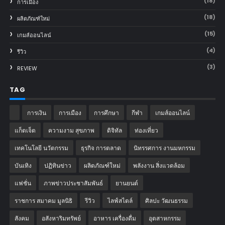
(18)
การเมือง
(18)
ผลิตภัณฑ์ใหม่
(15)
เกมส์ออนไลน์
(4)
รีวิว
(3)
REVIEW
TAG
การเงิน
การเมือง
การศึกษา
กีฬา
เกมส์ออนไลน์
แก็ตเจ็ต
ความงาม สุขภาพ
ดิจิทัล
ท่องเที่ยว
เทคโนโลยี นวัตกรรม
ธุรกิจ การตลาด
นิทรรศการ งานมหกรรม
บันเทิง
ปฏิทินข่าว
ผลิตภัณฑ์ใหม่
พลังงาน สิ่งแวดล้อม
แฟชั่น
ภาพข่าวประชาสัมพันธ์
‎ยานยนต์‎
ราชการ สมาคม มูลนิธิ
รีวิว
ไลฟ์สไตล์
ศิลปะ วัฒนธรรม
สังคม
อสังหาริมทรัพย์
อาหาร เครื่องดื่ม
อุตสาหกรรม