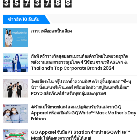
3
5
7
3
7
8
8
ข่าวฮิต 10 อันดับ
ภาวะเหงื่อออกเป็นเลือด
กัลฟ์ คว้ารางวัลสุดยอดแบรนด์องค์กรไทยในหมวดธุรกิจ
พลังงานและสาธารณูปโภค 4 ปีซ้อน จากเวที ASEAN &
Thailand’s Top Corporate Brands 2024
ไทยเจียระไน กรุ๊ป ตอกย้ำความปัง!! คว้าคู่จิ้นสุดฮอต “ซี-นุ
นิว” นั่งแท่นพรีเซ็นเตอร์ พร้อมเปิดตัว “สบู่รังนกพรีเมี่ยม”
POYD ผลิตภัณฑ์สำหรับทุกกลุ่มและทุกเพศ
#รักแม่ให้maskแม่ แคมเปญต้อนรับวันแม่จาก GQ
Apparel พร้อมเปิดตัว GQWhite™ Mask Mother's Day
Edition
GQ Apparel จับมือ PT Station จำหน่าย GQWhite™
Mask ไม่ต้องลงจากรถก็ซื้อได้เลย!