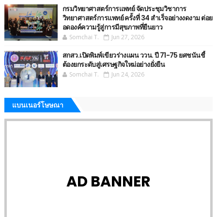
กรมวิทยาศาสตร์การแพทย์ จัดประชุมวิชาการ
วิทยาศาสตร์การแพทย์ ครั้งที่ 34 สำเร็จอย่างงดงาม ต่อย
อดองค์ความรู้สู่การมีสุขภาพที่ยืนยาว
Somchai T.
Jun 27, 2026
สกสว.เปิดพิมพ์เขียวร่างแผน ววน. ปี 71-75 ยศชนันชี้
ต้องยกระดับสู่เศรษฐกิจใหม่อย่างยั่งยืน
Somchai T.
Jun 24, 2026
แบนเนอร์โษษณา
AD BANNER