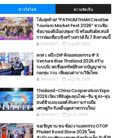
ข่าวไฮไลท์
ความคิดเห็น
โค้งสุดท้าย! “PATHUMTHANI Creative
Tourism Market Fest 2026” ชวนชิม
ช้อป ของดีเมืองปทุมธานี พร้อมสัมผัสเสน่ห์
การท่องเที่ยวเชิงสร้างสรรค์ ถึง 7 สิงหาคมนี้
Somchai T.
Aug 06, 2026
สกสว. ผนึก DIP คิกออฟมหกรรม IP X
Venture Rise Thailand 2026 สร้าง
ระบบนิเวศเชื่อมทรัพย์สินทางปัญญาผ่าน
กองทุน ววน. เพิ่มคุณค่างานวิจัยไทย
Somchai T.
Aug 06, 2026
Thailand–China Cooperation Expo
2026 เปิดเวทีจับคู่ลงทุนไทย–จีน ชู AI–หุ่น
ยนต์ฮิวแมนนอยด์ ดันความร่วมมือ
เศรษฐกิจ รับคลื่นอุตสาหกรรมใหม่
Somchai T.
Jul 23, 2026
ขอเชิญขวน ชม ช้อป งานมหกรรม OTOP
Phuket Road Show 2026 โดย
สำนักงานพัฒนาชุมชนจังหวัดภูเก็ต วันที่ 19