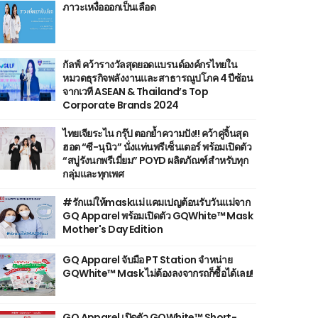
ภาวะเหงื่อออกเป็นเลือด
กัลฟ์ คว้ารางวัลสุดยอดแบรนด์องค์กรไทยใน
หมวดธุรกิจพลังงานและสาธารณูปโภค 4 ปีซ้อน
จากเวที ASEAN & Thailand’s Top
Corporate Brands 2024
ไทยเจียระไน กรุ๊ป ตอกย้ำความปัง!! คว้าคู่จิ้นสุด
ฮอต “ซี-นุนิว” นั่งแท่นพรีเซ็นเตอร์ พร้อมเปิดตัว
“สบู่รังนกพรีเมี่ยม” POYD ผลิตภัณฑ์สำหรับทุก
กลุ่มและทุกเพศ
#รักแม่ให้maskแม่ แคมเปญต้อนรับวันแม่จาก
GQ Apparel พร้อมเปิดตัว GQWhite™ Mask
Mother's Day Edition
GQ Apparel จับมือ PT Station จำหน่าย
GQWhite™ Mask ไม่ต้องลงจากรถก็ซื้อได้เลย!
GQ Apparel เปิดตัว GQWhite™ Short-