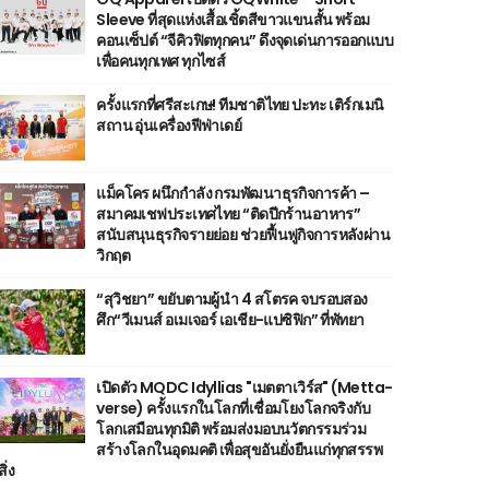
Sleeve ที่สุดแห่งเสื้อเชิ้ตสีขาวแขนสั้น พร้อม
คอนเซ็ปต์ “จีคิวฟิตทุกคน” ดึงจุดเด่นการออกแบบ
เพื่อคนทุกเพศ ทุกไซส์
ครั้งแรกที่ศรีสะเกษ! ทีมชาติไทย ปะทะ เติร์กเมนิ
สถาน อุ่นเครื่องฟีฟ่าเดย์
แม็คโคร ผนึกกำลัง กรมพัฒนาธุรกิจการค้า –
สมาคมเชฟประเทศไทย “ติดปีกร้านอาหาร”
สนับสนุนธุรกิจรายย่อย ช่วยฟื้นฟูกิจการหลังผ่าน
วิกฤต
“สุวิชยา” ขยับตามผู้นำ 4 สโตรค จบรอบสอง
ศึก“วีเมนส์ อเมเจอร์ เอเชีย-แปซิฟิก” ที่พัทยา
เปิดตัว MQDC Idyllias "เมตตาเวิร์ส" (Metta-
verse) ครั้งแรกในโลกที่เชื่อมโยงโลกจริงกับ
โลกเสมือนทุกมิติ พร้อมส่งมอบนวัตกรรมร่วม
สร้างโลกในอุดมคติ เพื่อสุขอันยั่งยืนแก่ทุกสรรพ
สิ่ง