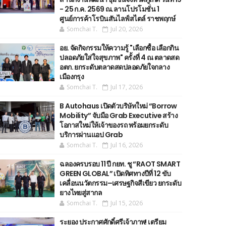
- 25 ก.ค. 2569 ณ.ลานโปรโมชั่น 1
ศูนย์การค้าโรบินสันไลฟ์สไตล์ ราชพฤกษ์
Somchai T.
Jul 20, 2026
อย. จัดกิจกรรมให้ความรู้ "เลือกซื้อ เลือกกิน
ปลอดภัยใส่ใจสุขภาพ" ครั้งที่ 4 ณ ตลาดสด
อตก. ยกระดับตลาดสดปลอดภัยใจกลาง
เมืองกรุง
Somchai T.
Jul 17, 2026
B Autohaus เปิดตัวบริษัทใหม่ “Borrow
Mobility” จับมือ Grab Executive สร้าง
โอกาสใหม่ให้เจ้าของรถ พร้อมยกระดับ
บริการผ่านแอป Grab
Somchai T.
Jul 16, 2026
ฉลองครบรอบ 11 ปี กยท. ชู “RAOT SMART
GREEN GLOBAL” เปิดทิศทางปีที่ 12 ขับ
เคลื่อนนวัตกรรม–เศรษฐกิจสีเขียว ยกระดับ
ยางไทยสู่สากล
Somchai T.
Jul 15, 2026
ระยอง ประกาศศักดิ์ศรีเจ้าภาพ! เตรียม