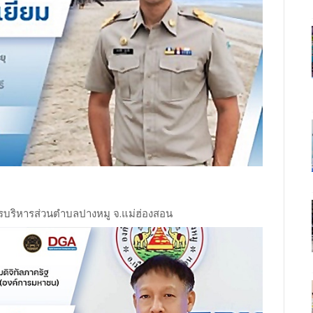
รบริหารส่วนตำบลปางหมู จ.แม่ฮ่องสอน