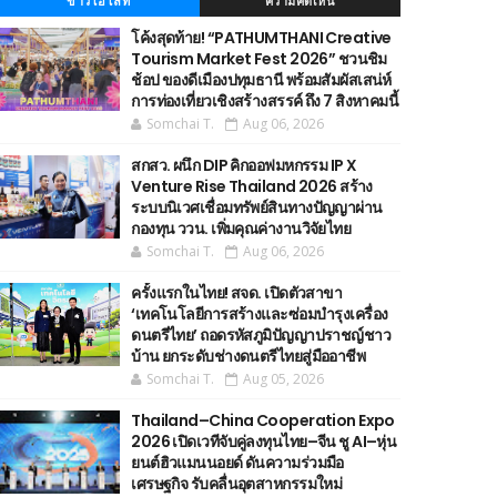
ข่าวไฮไลท์
ความคิดเห็น
โค้งสุดท้าย! “PATHUMTHANI Creative
Tourism Market Fest 2026” ชวนชิม
ช้อป ของดีเมืองปทุมธานี พร้อมสัมผัสเสน่ห์
การท่องเที่ยวเชิงสร้างสรรค์ ถึง 7 สิงหาคมนี้
Somchai T.
Aug 06, 2026
สกสว. ผนึก DIP คิกออฟมหกรรม IP X
Venture Rise Thailand 2026 สร้าง
ระบบนิเวศเชื่อมทรัพย์สินทางปัญญาผ่าน
กองทุน ววน. เพิ่มคุณค่างานวิจัยไทย
Somchai T.
Aug 06, 2026
ครั้งแรกในไทย! สจด. เปิดตัวสาขา
‘เทคโนโลยีการสร้างและซ่อมบำรุงเครื่อง
ดนตรีไทย’ ​ถอดรหัสภูมิปัญญาปราชญ์ชาว
บ้าน ยกระดับช่างดนตรีไทยสู่มืออาชีพ
Somchai T.
Aug 05, 2026
Thailand–China Cooperation Expo
2026 เปิดเวทีจับคู่ลงทุนไทย–จีน ชู AI–หุ่น
ยนต์ฮิวแมนนอยด์ ดันความร่วมมือ
เศรษฐกิจ รับคลื่นอุตสาหกรรมใหม่