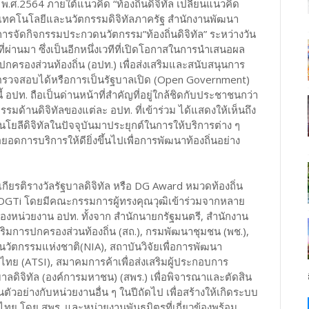
พ.ศ.2564 ภายใต้แนวคิด “ท้องถิ่นดิจิทัล เปลี่ยนแนวคิด
เทคโนโลยีและนวัตกรรมดิจิทัลภาครัฐ สำนักงานพัฒนา
การจัดกิจกรรมประกวดนวัตกรรม”ท้องถิ่นดิจิทัล” ระหว่างวัน
่ผ่านมา ซึ่งเป็นอีกหนึ่งเวทีที่เปิดโอกาสในการนำเสนอผล
ครองส่วนท้องถิ่น (อปท.) เพื่อส่งเสริมและสนับสนุนการ
ส ตรวจสอบได้หรือการเป็นรัฐบาลเปิด (Open Government)
อปท. ถือเป็นด่านหน้าที่สำคัญที่อยู่ใกล้ชิดกับประชาชนกว่า
ด้านดิจิทัลของแต่ละ อปท. ที่เข้าร่วม ได้แสดงให้เห็นถึง
ยลีดิจิทัลในปัจจุบันมาประยุกต์ในการให้บริการต่าง ๆ
ารบริการให้ดียิ่งขึ้นไปเพื่อการพัฒนาท้องถิ่นอย่าง
กียรติรางวัลรัฐบาลดิจิทัล หรือ DG Award หมวดท้องถิ่น
าก DGTi โดยมีคณะกรรมการผู้ทรงคุณวุฒิเข้าร่วมจากหลาย
ของหน่วยงาน อปท. ทั้งจาก สำนักนายกรัฐมนตรี, สำนักงาน
มการปกครองส่วนท้องถิ่น (สถ.), กรมพัฒนาชุมชน (พช.),
นวัตกรรมแห่งชาติ(NIA), สถาบันวิจัยเพื่อการพัฒนา
ย (ATSI), สมาคมการค้าเพื่อส่งเสริมผู้ประกอบการ
ดิจิทัล (องค์การมหาชน) (สพร.) เพื่อพิจารณาและตัดสิน
ัวอย่างกับหน่วยงานอื่น ๆ ในปีถัดไป เพื่อสร้างให้เกิดระบบ
ทย โดย สพร. และหน่วยงานพันธมิตรที่เกี่ยวข้องพร้อม