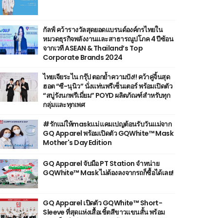
กัลฟ์ คว้ารางวัลสุดยอดแบรนด์องค์กรไทยใน
หมวดธุรกิจพลังงานและสาธารณูปโภค 4 ปีซ้อน
จากเวที ASEAN & Thailand’s Top
Corporate Brands 2024
ไทยเจียระไน กรุ๊ป ตอกย้ำความปัง!! คว้าคู่จิ้นสุด
ฮอต “ซี-นุนิว” นั่งแท่นพรีเซ็นเตอร์ พร้อมเปิดตัว
“สบู่รังนกพรีเมี่ยม” POYD ผลิตภัณฑ์สำหรับทุก
กลุ่มและทุกเพศ
#รักแม่ให้maskแม่ แคมเปญต้อนรับวันแม่จาก
GQ Apparel พร้อมเปิดตัว GQWhite™ Mask
Mother's Day Edition
GQ Apparel จับมือ PT Station จำหน่าย
GQWhite™ Mask ไม่ต้องลงจากรถก็ซื้อได้เลย!
GQ Apparel เปิดตัว GQWhite™ Short-
Sleeve ที่สุดแห่งเสื้อเชิ้ตสีขาวแขนสั้น พร้อม