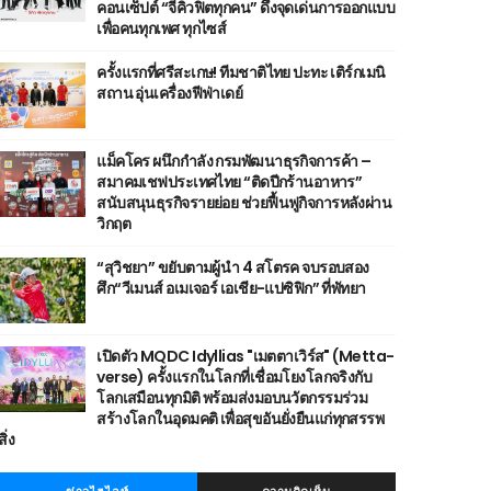
คอนเซ็ปต์ “จีคิวฟิตทุกคน” ดึงจุดเด่นการออกแบบ
เพื่อคนทุกเพศ ทุกไซส์
ครั้งแรกที่ศรีสะเกษ! ทีมชาติไทย ปะทะ เติร์กเมนิ
สถาน อุ่นเครื่องฟีฟ่าเดย์
แม็คโคร ผนึกกำลัง กรมพัฒนาธุรกิจการค้า –
สมาคมเชฟประเทศไทย “ติดปีกร้านอาหาร”
สนับสนุนธุรกิจรายย่อย ช่วยฟื้นฟูกิจการหลังผ่าน
วิกฤต
“สุวิชยา” ขยับตามผู้นำ 4 สโตรค จบรอบสอง
ศึก“วีเมนส์ อเมเจอร์ เอเชีย-แปซิฟิก” ที่พัทยา
เปิดตัว MQDC Idyllias "เมตตาเวิร์ส" (Metta-
verse) ครั้งแรกในโลกที่เชื่อมโยงโลกจริงกับ
โลกเสมือนทุกมิติ พร้อมส่งมอบนวัตกรรมร่วม
สร้างโลกในอุดมคติ เพื่อสุขอันยั่งยืนแก่ทุกสรรพ
สิ่ง