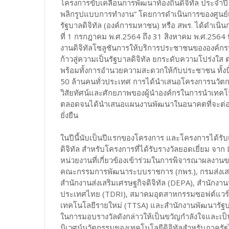
โครงการขับเคลื่อนการพัฒนาท้องถิ่นดิจิทัล ประจำปี 
พลิกรูปแบบการทำงาน” โดยการดำเนินการของศูนย์
รัฐบาลดิจิทัล (องค์การมหาชน) หรือ สพร. ได้ดำเนิน
ที่ 1 กรกฎาคม พ.ศ.2564 ถึง 31 สิงหาคม พ.ศ.2564 ที
งานดิจิทัลโซลูชันการให้บริการประชาชนขององค์กรปก
ก้าวสู่ความเป็นรัฐบาลดิจิทัล ยกระดับความโปร่งใ
พร้อมทั้งการอำนวยความสะดวกให้กับประชาชน ทั้งนี้ 
50 ล้านคนทั่วประเทศ การได้นำเสนอโครงการนวัตกรรม
วิสัยทัศน์และศักยภาพของผู้นำองค์กรในการนำเทคโนโ
ตลอดจนได้นำเสนอแผนงานพัฒนาในอนาคตที่จะต่อยอดก
ยั่งยืน
ในปีนี้นับเป็นปีแรกของโครงการ และโครงการได้รับเ
ดิจิทัล สำหรับโครงการที่ได้รับรางวัลยอดเยี่ยม จ
หน่วยงานที่เกี่ยวข้องเข้าร่วมในการพิจารณาผลงาน
คณะกรรมการพัฒนาระบบราชการ (กพร.), กรมส่งเสริ
สำนักงานส่งเสริมเศรษฐกิจดิจิทัล (DEPA), สำนักงาน
ประเทศไทย (TDRI), สมาคมอุตสาหกรรมซอฟต์แวร์ไท
เทคโนโลยีรายใหม่ (TTSA) และสำนักงานพัฒนารัฐบาล
ในการมอบรางวัลดังกล่าวให้เป็นขวัญกำลังใจและเป็นต
นิเวศน์นวัตกรรมของเทคโนโลยีดิจิทัลสำหรับภาครัฐไ