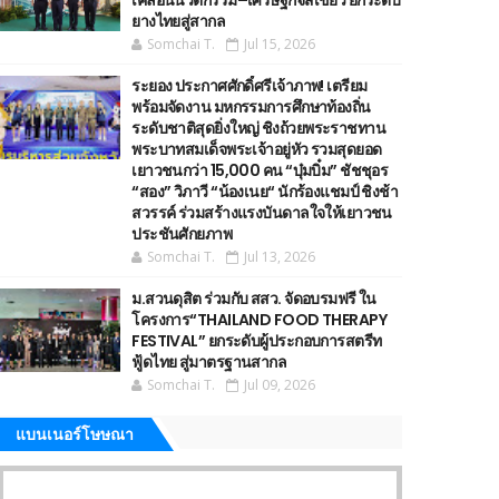
เคลื่อนนวัตกรรม–เศรษฐกิจสีเขียว ยกระดับ
ยางไทยสู่สากล
Somchai T.
Jul 15, 2026
ระยอง ประกาศศักดิ์ศรีเจ้าภาพ! เตรียม
พร้อมจัดงาน มหกรรมการศึกษาท้องถิ่น
ระดับชาติสุดยิ่งใหญ่ ชิงถ้วยพระราชทาน
พระบาทสมเด็จพระเจ้าอยู่หัว รวมสุดยอด
เยาวชนกว่า 15,000 คน “บุ๋มบิ๋ม” ชัชชุอร
“สอง” วิภาวี “น้องเนย“ นักร้องแชมป์ ชิงช้า
สวรรค์ ร่วมสร้างแรงบันดาลใจให้เยาวชน
ประชันศักยภาพ
Somchai T.
Jul 13, 2026
ม.สวนดุสิต ร่วมกับ สสว. จัดอบรมฟรี ใน
โครงการ“THAILAND FOOD THERAPY
FESTIVAL” ยกระดับผู้ประกอบการสตรีท
ฟู้ดไทย สู่มาตรฐานสากล
Somchai T.
Jul 09, 2026
แบนเนอร์โษษณา