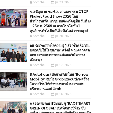
Somchai T.
Jul 23, 2026
ขอเชิญขวน ชม ช้อป งานมหกรรม OTOP
Phuket Road Show 2026 โดย
สำนักงานพัฒนาชุมชนจังหวัดภูเก็ต วันที่ 19
- 25 ก.ค. 2569 ณ.ลานโปรโมชั่น 1
ศูนย์การค้าโรบินสันไลฟ์สไตล์ ราชพฤกษ์
Somchai T.
Jul 20, 2026
อย. จัดกิจกรรมให้ความรู้ "เลือกซื้อ เลือกกิน
ปลอดภัยใส่ใจสุขภาพ" ครั้งที่ 4 ณ ตลาดสด
อตก. ยกระดับตลาดสดปลอดภัยใจกลาง
เมืองกรุง
Somchai T.
Jul 17, 2026
B Autohaus เปิดตัวบริษัทใหม่ “Borrow
Mobility” จับมือ Grab Executive สร้าง
โอกาสใหม่ให้เจ้าของรถ พร้อมยกระดับ
บริการผ่านแอป Grab
Somchai T.
Jul 16, 2026
ฉลองครบรอบ 11 ปี กยท. ชู “RAOT SMART
GREEN GLOBAL” เปิดทิศทางปีที่ 12 ขับ