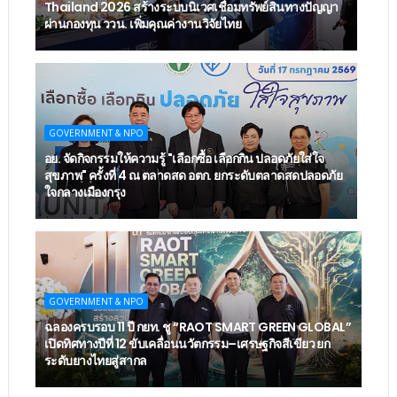
Thailand 2026 สร้างระบบนิเวศเชื่อมทรัพย์สินทางปัญญา
ผ่านกองทุน ววน. เพิ่มคุณค่างานวิจัยไทย
GOVERNMENT & NPO
อย. จัดกิจกรรมให้ความรู้ "เลือกซื้อ เลือกกิน ปลอดภัยใส่ใจ
สุขภาพ" ครั้งที่ 4 ณ ตลาดสด อตก. ยกระดับตลาดสดปลอดภัย
ใจกลางเมืองกรุง
GOVERNMENT & NPO
ฉลองครบรอบ 11 ปี กยท. ชู “RAOT SMART GREEN GLOBAL”
เปิดทิศทางปีที่ 12 ขับเคลื่อนนวัตกรรม–เศรษฐกิจสีเขียว ยก
ระดับยางไทยสู่สากล