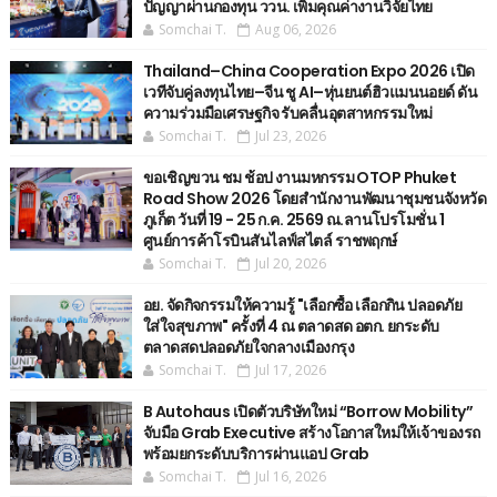
ปัญญาผ่านกองทุน ววน. เพิ่มคุณค่างานวิจัยไทย
Somchai T.
Aug 06, 2026
Thailand–China Cooperation Expo 2026 เปิด
เวทีจับคู่ลงทุนไทย–จีน ชู AI–หุ่นยนต์ฮิวแมนนอยด์ ดัน
ความร่วมมือเศรษฐกิจ รับคลื่นอุตสาหกรรมใหม่
Somchai T.
Jul 23, 2026
ขอเชิญขวน ชม ช้อป งานมหกรรม OTOP Phuket
Road Show 2026 โดยสำนักงานพัฒนาชุมชนจังหวัด
ภูเก็ต วันที่ 19 - 25 ก.ค. 2569 ณ.ลานโปรโมชั่น 1
ศูนย์การค้าโรบินสันไลฟ์สไตล์ ราชพฤกษ์
Somchai T.
Jul 20, 2026
อย. จัดกิจกรรมให้ความรู้ "เลือกซื้อ เลือกกิน ปลอดภัย
ใส่ใจสุขภาพ" ครั้งที่ 4 ณ ตลาดสด อตก. ยกระดับ
ตลาดสดปลอดภัยใจกลางเมืองกรุง
Somchai T.
Jul 17, 2026
B Autohaus เปิดตัวบริษัทใหม่ “Borrow Mobility”
จับมือ Grab Executive สร้างโอกาสใหม่ให้เจ้าของรถ
พร้อมยกระดับบริการผ่านแอป Grab
Somchai T.
Jul 16, 2026