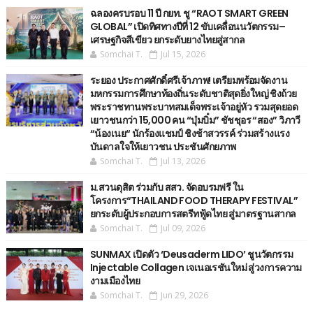
ฉลองครบรอบ 11 ปี กยท. ชู “RAOT SMART GREEN
GLOBAL” เปิดทิศทางปีที่ 12 ขับเคลื่อนนวัตกรรม–
เศรษฐกิจสีเขียว ยกระดับยางไทยสู่สากล
Somchai T.
Jul 15, 2026
ระยอง ประกาศศักดิ์ศรีเจ้าภาพ! เตรียมพร้อมจัดงาน
มหกรรมการศึกษาท้องถิ่นระดับชาติสุดยิ่งใหญ่ ชิงถ้วย
พระราชทานพระบาทสมเด็จพระเจ้าอยู่หัว รวมสุดยอด
เยาวชนกว่า 15,000 คน “บุ๋มบิ๋ม” ชัชชุอร “สอง” วิภาวี
“น้องเนย“ นักร้องแชมป์ ชิงช้าสวรรค์ ร่วมสร้างแรง
บันดาลใจให้เยาวชน ประชันศักยภาพ
Somchai T.
Jul 13, 2026
ม.สวนดุสิต ร่วมกับ สสว. จัดอบรมฟรี ใน
โครงการ“THAILAND FOOD THERAPY FESTIVAL”
ยกระดับผู้ประกอบการสตรีทฟู้ดไทย สู่มาตรฐานสากล
Somchai T.
Jul 09, 2026
SUNMAX เปิดตัว ‘Deusaderm LIDO’ ชูนวัตกรรม
Injectable Collagen เจเนอเรชันใหม่ สู่วงการความ
งามเมืองไทย
Somchai T.
Jun 29, 2026