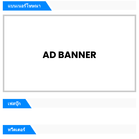
แบนเนอร์โษษณา
AD BANNER
เฟสบุ๊ก
ทวีตเตอร์