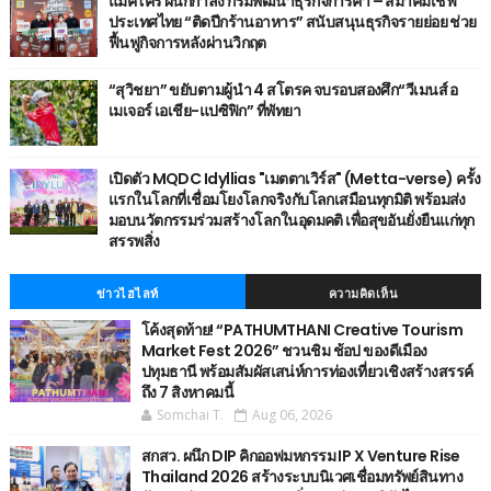
แม็คโคร ผนึกกำลัง กรมพัฒนาธุรกิจการค้า – สมาคมเชฟ
ประเทศไทย “ติดปีกร้านอาหาร” สนับสนุนธุรกิจรายย่อย ช่วย
ฟื้นฟูกิจการหลังผ่านวิกฤต
“สุวิชยา” ขยับตามผู้นำ 4 สโตรค จบรอบสองศึก“วีเมนส์ อ
เมเจอร์ เอเชีย-แปซิฟิก” ที่พัทยา
เปิดตัว MQDC Idyllias "เมตตาเวิร์ส" (Metta-verse) ครั้ง
แรกในโลกที่เชื่อมโยงโลกจริงกับโลกเสมือนทุกมิติ พร้อมส่ง
มอบนวัตกรรมร่วมสร้างโลกในอุดมคติ เพื่อสุขอันยั่งยืนแก่ทุก
สรรพสิ่ง
ข่าวไฮไลท์
ความคิดเห็น
โค้งสุดท้าย! “PATHUMTHANI Creative Tourism
Market Fest 2026” ชวนชิม ช้อป ของดีเมือง
ปทุมธานี พร้อมสัมผัสเสน่ห์การท่องเที่ยวเชิงสร้างสรรค์
ถึง 7 สิงหาคมนี้
Somchai T.
Aug 06, 2026
สกสว. ผนึก DIP คิกออฟมหกรรม IP X Venture Rise
Thailand 2026 สร้างระบบนิเวศเชื่อมทรัพย์สินทาง