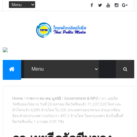
Home
/
ราชการ สมาคม มูลนิธิ
/
Government & NPO
/
อว. เผยฉีด
วัคซีนของไทย ณ วันที่ 26 ตุลาคม ฉีดวัคซีนแล้ว 71,237,520 โดส และ
ทั่วโลกแล้ว 6,895 ล้านโดส ใน 205 ประเทศ/เขตปกครอง ส่วนอาเซียน
ฉีดแล้วทุกประเทศ รวมกันกว่า 497.2 ล้านโดส โดยกรุงเทพฯ ยังเป็นพื้นที่
ฉีดวัคซีนเข็ม 1 มากสุด (107.7%)