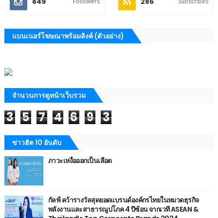
849
286
Followers
Subscribes
แบนเนอร์โฆษณาพร้อมลิงค์ (ตัวอย่าง)
จำนวนการดูหน้าเว็บรวม
3
5
7
4
6
9
3
ข่าวฮิต 10 อันดับ
ภาวะเหงื่อออกเป็นเลือด
กัลฟ์ คว้ารางวัลสุดยอดแบรนด์องค์กรไทยในหมวดธุรกิจ
พลังงานและสาธารณูปโภค 4 ปีซ้อน จากเวที ASEAN &