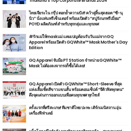
Thailand’s Top Corporate Brands 2024
ไทยเจียระไน กรุ๊ป ตอกย้ำความปัง!! คว้าคู่จิ้นสุดฮอต “ซี-นุ
นิว” นั่งแท่นพรีเซ็นเตอร์ พร้อมเปิดตัว “สบู่รังนกพรีเมี่ยม”
POYD ผลิตภัณฑ์สำหรับทุกกลุ่มและทุกเพศ
#รักแม่ให้maskแม่ แคมเปญต้อนรับวันแม่จาก GQ
Apparel พร้อมเปิดตัว GQWhite™ Mask Mother's Day
Edition
GQ Apparel จับมือ PT Station จำหน่าย GQWhite™
Mask ไม่ต้องลงจากรถก็ซื้อได้เลย!
GQ Apparel เปิดตัว GQWhite™ Short-Sleeve ที่สุด
แห่งเสื้อเชิ้ตสีขาวแขนสั้น พร้อมคอนเซ็ปต์ “จีคิวฟิตทุกคน”
ดึงจุดเด่นการออกแบบเพื่อคนทุกเพศ ทุกไซส์
ครั้งแรกที่ศรีสะเกษ! ทีมชาติไทย ปะทะ เติร์กเมนิสถาน อุ่น
เครื่องฟีฟ่าเดย์