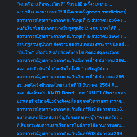
“ดนตรี อว.เทิดพระเกียรติ” รื่นรมย์อีกครั้ง ม.สยาม-...
พานาซี ฉลองครบรอบ 12 ปี ดึงศาสตร์ green medicine (...
สถานการณ์คุณภาพอากาศ ณ วันพุธที่ 15 ธันวาคม 2564 เ...
พบกับโปรโมชั่นลดกระหน่ำ สูงสุดถึง 17,400 บาท ได้ที...
สถานการณ์คุณภาพอากาศ ณ วันพุธที่ 15 ธันวาคม 2564 เ...
ราชภัฎสวนสุนันทา ส่งความสุขผ่านบทเพลงพระราชนิพนธ์ ...
“มินโกะ” เปิดตัว 2 ผลิตภัณฑ์จากไฮบริดแคปซูล นวัตกร...
สถานการณ์คุณภาพอากาศ ณ วันอังคารที่ 14 ธันวาคม 256...
สจล. เก่ง คิดค้น“น้ำอ้อยซินไบโอติก” เสริมภูมิคุ้มก...
สถานการณ์คุณภาพอากาศ ณ วันอังคารที่ 14 ธันวาคม 256...
อว. เผยฉีดวัคซีนของไทย ณ วันที่ 13 ธันวาคม 2564 ฉี...
สจล. จัดเต็ม ส่ง "KMITL Band" และ "KMITL Chorus สร...
บราเดอร์ พร้อมเคียงข้างสังคมไทย จุดพลังความสามารถศ...
สถานการณ์คุณภาพอากาศ ณ วันจันทร์ที่ 13 ธันวาคม 256...
สมาคมแพทย์ผิวหนังฯ เชิญรับชมเพจเฟซบุ๊ก “ครบเครื่อง...
ทีเส็บยกระดับความสำเร็จตลาดไมซ์ภาคใต้ ผ่านการพัฒน...
สถานการณ์คุณภาพอากาศ ณ วันจันทร์ที่ 13 ธันวาคม 256...