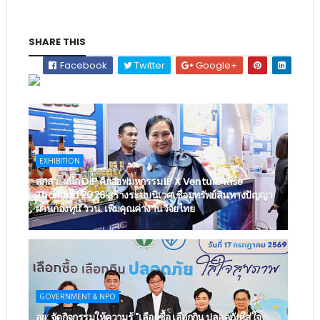
SHARE THIS
Facebook
Twitter
Google+
EXHIBITION
สกสว. ผนึก DIP คิกออฟมหกรรม IP X Venture Rise
Thailand 2026 สร้างระบบนิเวศเชื่อมทรัพย์สินทางปัญญา
ผ่านกองทุน ววน. เพิ่มคุณค่างานวิจัยไทย
GOVERNMENT & NPO
อย. จัดกิจกรรมให้ความรู้ "เลือกซื้อ เลือกกิน ปลอดภัยใส่ใจ