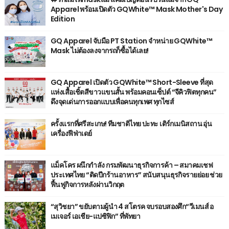
Apparel พร้อมเปิดตัว GQWhite™ Mask Mother's Day
Edition
GQ Apparel จับมือ PT Station จำหน่าย GQWhite™
Mask ไม่ต้องลงจากรถก็ซื้อได้เลย!
GQ Apparel เปิดตัว GQWhite™ Short-Sleeve ที่สุด
แห่งเสื้อเชิ้ตสีขาวแขนสั้น พร้อมคอนเซ็ปต์ “จีคิวฟิตทุกคน”
ดึงจุดเด่นการออกแบบเพื่อคนทุกเพศ ทุกไซส์
ครั้งแรกที่ศรีสะเกษ! ทีมชาติไทย ปะทะ เติร์กเมนิสถาน อุ่น
เครื่องฟีฟ่าเดย์
แม็คโคร ผนึกกำลัง กรมพัฒนาธุรกิจการค้า – สมาคมเชฟ
ประเทศไทย “ติดปีกร้านอาหาร” สนับสนุนธุรกิจรายย่อย ช่วย
ฟื้นฟูกิจการหลังผ่านวิกฤต
“สุวิชยา” ขยับตามผู้นำ 4 สโตรค จบรอบสองศึก“วีเมนส์ อ
เมเจอร์ เอเชีย-แปซิฟิก” ที่พัทยา