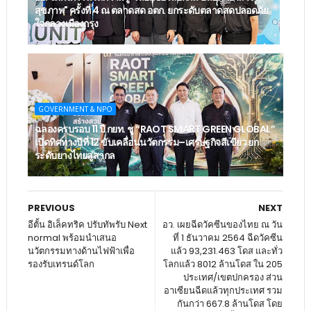
สุขภาพ" ครั้งที่ 4 ณ ตลาดสด อตก. ยกระดับตลาดสดปลอดภัย
ใจกลางเมืองกรุง
GOVERNMENT & NPO
ฉลองครบรอบ 11 ปี กยท. ชู “RAOT SMART GREEN GLOBAL”
เปิดทิศทางปีที่ 12 ขับเคลื่อนนวัตกรรม–เศรษฐกิจสีเขียว ยก
ระดับยางไทยสู่สากล
PREVIOUS
NEXT
อีตั้น อิเล็คทริค ปรับทัพรับ Next
อว. เผยฉีดวัคซีนของไทย ณ วัน
normal พร้อมนำเสนอ
ที่ 1 ธันวาคม 2564 ฉีดวัคซีน
นวัตกรรมทางด้านไฟฟ้าเพื่อ
แล้ว 93,231.463 โดส และทั่ว
รองรับเทรนด์โลก
โลกแล้ว 8012 ล้านโดส ใน 205
ประเทศ/เขตปกครอง ส่วน
อาเซียนฉีดแล้วทุกประเทศ รวม
กันกว่า 667.8 ล้านโดส โดย