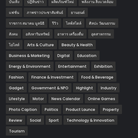
บันเทิง
ปฏิทินข่าว
ผลิตภัณฑ์ใหม่
พลังงาน สิ่งแวดล้อม
แฟชั่น
ภาพข่าวประชาสัมพันธ์
‎ยานยนต์‎
ราชการ สมาคม มูลนิธิ
รีวิว
ไลฟ์สไตล์
ศิลปะ วัฒนธรรม
สังคม
อสังหาริมทรัพย์
อาหาร เครื่องดื่ม
อุตสาหกรรม
ไฮไลท์
Arts & Culture
Beauty & Health
Business & Marketing
Digital
Education
Energy & Environment
Entertainment
Exhibition
Fashion
Finance & Investment
Food & Beverage
Gadget
Government & NPO
Highlight
Industry
Lifestyle
Motor
News Calendar
Online Games
Photo Caption
Politics
Product Launce
Property
Review
Social
Sport
Technology & Innovation
Tourism