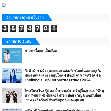
จำนวนการดูหน้าเว็บรวม
3
5
7
4
7
0
1
ข่าวฮิต 10 อันดับ
ภาวะเหงื่อออกเป็นเลือด
กัลฟ์ คว้ารางวัลสุดยอดแบรนด์องค์กรไทยในหมวดธุรกิจ
พลังงานและสาธารณูปโภค 4 ปีซ้อน จากเวที ASEAN &
Thailand’s Top Corporate Brands 2024
ไทยเจียระไน กรุ๊ป ตอกย้ำความปัง!! คว้าคู่จิ้นสุดฮอต “ซี-นุ
นิว” นั่งแท่นพรีเซ็นเตอร์ พร้อมเปิดตัว “สบู่รังนกพรีเมี่ยม”
POYD ผลิตภัณฑ์สำหรับทุกกลุ่มและทุกเพศ
#รักแม่ให้maskแม่ แคมเปญต้อนรับวันแม่จาก GQ