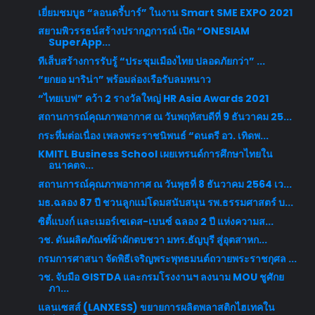
เยี่ยมชมบูธ “ลอนดรี้บาร์” ในงาน Smart SME EXPO 2021
สยามพิวรรธน์สร้างปรากฏการณ์ เปิด “ONESIAM
SuperApp...
ทีเส็บสร้างการรับรู้ “ประชุมเมืองไทย ปลอดภัยกว่า” ...
“ยกยอ มาริน่า” พร้อมล่องเรือรับลมหนาว
“ไทยเบฟ” คว้า 2 รางวัลใหญ่ HR Asia Awards 2021
สถานการณ์คุณภาพอากาศ ณ วันพฤหัสบดีที่ 9 ธันวาคม 25...
กระหึ่มต่อเนื่อง เพลงพระราชนิพนธ์ “ดนตรี อว. เทิดพ...
KMITL Business School เผยเทรนด์การศึกษาไทยใน
อนาคตจ...
สถานการณ์คุณภาพอากาศ ณ วันพุธที่ 8 ธันวาคม 2564 เว...
มธ.ฉลอง 87 ปี ชวนลูกแม่โดมสนับสนุน รพ.ธรรมศาสตร์ บ...
ซิตี้แบงก์ และเมอร์เซเดส-เบนซ์ ฉลอง 2 ปี แห่งความส...
วช. ดันผลิตภัณฑ์ผ้าผักตบชวา มทร.ธัญบุรี สู่อุตสาหก...
กรมการศาสนา จัดพิธีเจริญพระพุทธมนต์ถวายพระราชกุศล ...
วช. จับมือ GISTDA และกรมโรงงานฯ ลงนาม MOU ชูศักย
ภา...
แลนเซสส์ (LANXESS) ขยายการผลิตพลาสติกไฮเทคใน