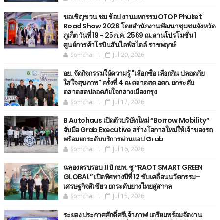
ขอเชิญขวน ชม ช้อป งานมหกรรม OTOP Phuket
Road Show 2026 โดยสำนักงานพัฒนาชุมชนจังหวัด
ภูเก็ต วันที่ 19 - 25 ก.ค. 2569 ณ.ลานโปรโมชั่น 1
ศูนย์การค้าโรบินสันไลฟ์สไตล์ ราชพฤกษ์
Somchai T.
Jul 20, 2026
อย. จัดกิจกรรมให้ความรู้ "เลือกซื้อ เลือกกิน ปลอดภัย
ใส่ใจสุขภาพ" ครั้งที่ 4 ณ ตลาดสด อตก. ยกระดับ
ตลาดสดปลอดภัยใจกลางเมืองกรุง
Somchai T.
Jul 17, 2026
B Autohaus เปิดตัวบริษัทใหม่ “Borrow Mobility”
จับมือ Grab Executive สร้างโอกาสใหม่ให้เจ้าของรถ
พร้อมยกระดับบริการผ่านแอป Grab
Somchai T.
Jul 16, 2026
ฉลองครบรอบ 11 ปี กยท. ชู “RAOT SMART GREEN
GLOBAL” เปิดทิศทางปีที่ 12 ขับเคลื่อนนวัตกรรม–
เศรษฐกิจสีเขียว ยกระดับยางไทยสู่สากล
Somchai T.
Jul 15, 2026
ระยอง ประกาศศักดิ์ศรีเจ้าภาพ! เตรียมพร้อมจัดงาน