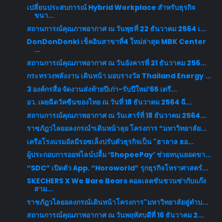
เปลี่ยนประสบการณ์ Hybrid Workplace สำหรับธุรกิจ
ขนา...
สถานการณ์คุณภาพอากาศ ณ วันพุธที่ 22 ธันวาคม 2564 เ...
DonDonDonki เช็คอินสาขาที่4 ใหม่ล่าสุด MBK Center
...
สถานการณ์คุณภาพอากาศ ณ วันอังคารที่ 21 ธันวาคม 256...
กระทรวงพลังงาน เดินหน้า มอบรางวัล Thailand Energy ...
3 องค์กรสื่อ จัดงานส่งท้ายปีเก่า-รับปีใหม่’65 เตรี...
อว. เผยฉีดวัคซีนของไทย ณ วันที่ 18 ธันวาคม 2564 ฉี...
สถานการณ์คุณภาพอากาศ ณ วันเสาร์ที่ 18 ธันวาคม 2564...
ราชภัฎวไลยอลงกรณ์ฯเดินหน้าลุย โครงการ “มหาวิทยาลัย...
เครือโรงแรมอัลมีรอซเล็งปรับตัวธุรกิจเป็น "ฮาลาล ฮอ...
ผู้ประกอบการออฟไลน์ปลื้ม ‘ShopeePay’ ช่วยหนุนยอดขา...
“SDC” เปิดตัว App. “Horoworld” รุกธุรกิจโหราศาสตร์...
SKECHERS X We Bare Bears คอลเลคชันชวนซ่ากับแก๊ง
สาม...
ราชภัฎวไลยอลงกรณ์เดินหน้าโครงการ"มหาวิทยาลัยสู่ตำบ...
สถานการณ์คุณภาพอากาศ ณ วันพฤหัสบดีที่ 16 ธันวาคม 2...