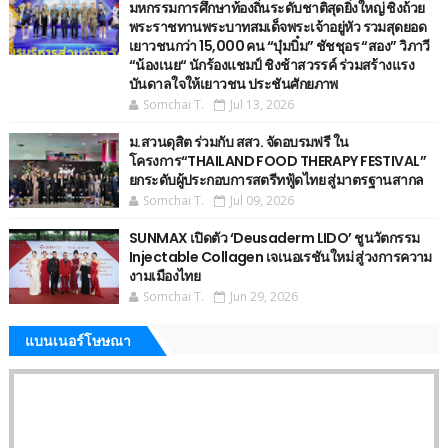
มหกรรมการศึกษาท้องถิ่นระดับชาติสุดยิ่งใหญ่ ชิงถ้วย
พระราชทานพระบาทสมเด็จพระเจ้าอยู่หัว รวมสุดยอด
เยาวชนกว่า 15,000 คน “บุ๋มบิ๋ม” ชัชชุอร “สอง” วิภาวี
“น้องเนย“ นักร้องแชมป์ ชิงช้าสวรรค์ ร่วมสร้างแรง
บันดาลใจให้เยาวชน ประชันศักยภาพ
Somchai T.
Jul 13, 2026
ม.สวนดุสิต ร่วมกับ สสว. จัดอบรมฟรี ใน
โครงการ“THAILAND FOOD THERAPY FESTIVAL”
ยกระดับผู้ประกอบการสตรีทฟู้ดไทย สู่มาตรฐานสากล
Somchai T.
Jul 09, 2026
SUNMAX เปิดตัว ‘Deusaderm LIDO’ ชูนวัตกรรม
Injectable Collagen เจเนอเรชันใหม่ สู่วงการความ
งามเมืองไทย
Somchai T.
Jun 29, 2026
แบนเนอร์โษษณา