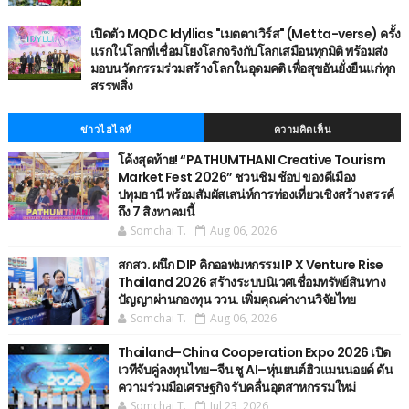
เปิดตัว MQDC Idyllias "เมตตาเวิร์ส" (Metta-verse) ครั้ง
แรกในโลกที่เชื่อมโยงโลกจริงกับโลกเสมือนทุกมิติ พร้อมส่ง
มอบนวัตกรรมร่วมสร้างโลกในอุดมคติ เพื่อสุขอันยั่งยืนแก่ทุก
สรรพสิ่ง
ข่าวไฮไลท์
ความคิดเห็น
โค้งสุดท้าย! “PATHUMTHANI Creative Tourism
Market Fest 2026” ชวนชิม ช้อป ของดีเมือง
ปทุมธานี พร้อมสัมผัสเสน่ห์การท่องเที่ยวเชิงสร้างสรรค์
ถึง 7 สิงหาคมนี้
Somchai T.
Aug 06, 2026
สกสว. ผนึก DIP คิกออฟมหกรรม IP X Venture Rise
Thailand 2026 สร้างระบบนิเวศเชื่อมทรัพย์สินทาง
ปัญญาผ่านกองทุน ววน. เพิ่มคุณค่างานวิจัยไทย
Somchai T.
Aug 06, 2026
Thailand–China Cooperation Expo 2026 เปิด
เวทีจับคู่ลงทุนไทย–จีน ชู AI–หุ่นยนต์ฮิวแมนนอยด์ ดัน
ความร่วมมือเศรษฐกิจ รับคลื่นอุตสาหกรรมใหม่
Somchai T.
Jul 23, 2026