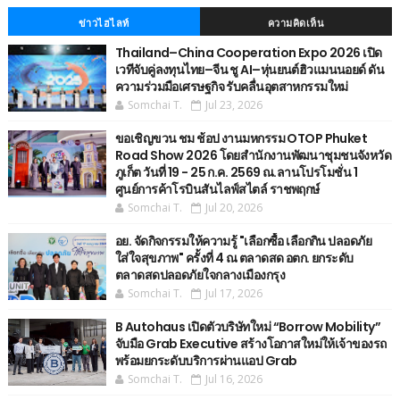
ข่าวไฮไลท์
ความคิดเห็น
Thailand–China Cooperation Expo 2026 เปิด
เวทีจับคู่ลงทุนไทย–จีน ชู AI–หุ่นยนต์ฮิวแมนนอยด์ ดัน
ความร่วมมือเศรษฐกิจ รับคลื่นอุตสาหกรรมใหม่
Somchai T.
Jul 23, 2026
ขอเชิญขวน ชม ช้อป งานมหกรรม OTOP Phuket
Road Show 2026 โดยสำนักงานพัฒนาชุมชนจังหวัด
ภูเก็ต วันที่ 19 - 25 ก.ค. 2569 ณ.ลานโปรโมชั่น 1
ศูนย์การค้าโรบินสันไลฟ์สไตล์ ราชพฤกษ์
Somchai T.
Jul 20, 2026
อย. จัดกิจกรรมให้ความรู้ "เลือกซื้อ เลือกกิน ปลอดภัย
ใส่ใจสุขภาพ" ครั้งที่ 4 ณ ตลาดสด อตก. ยกระดับ
ตลาดสดปลอดภัยใจกลางเมืองกรุง
Somchai T.
Jul 17, 2026
B Autohaus เปิดตัวบริษัทใหม่ “Borrow Mobility”
จับมือ Grab Executive สร้างโอกาสใหม่ให้เจ้าของรถ
พร้อมยกระดับบริการผ่านแอป Grab
Somchai T.
Jul 16, 2026