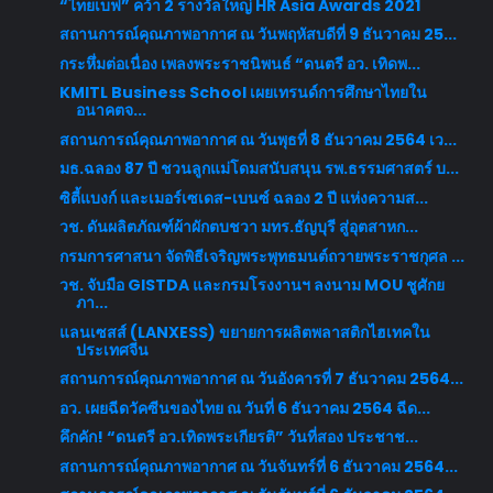
“ไทยเบฟ” คว้า 2 รางวัลใหญ่ HR Asia Awards 2021
สถานการณ์คุณภาพอากาศ ณ วันพฤหัสบดีที่ 9 ธันวาคม 25...
กระหึ่มต่อเนื่อง เพลงพระราชนิพนธ์ “ดนตรี อว. เทิดพ...
KMITL Business School เผยเทรนด์การศึกษาไทยใน
อนาคตจ...
สถานการณ์คุณภาพอากาศ ณ วันพุธที่ 8 ธันวาคม 2564 เว...
มธ.ฉลอง 87 ปี ชวนลูกแม่โดมสนับสนุน รพ.ธรรมศาสตร์ บ...
ซิตี้แบงก์ และเมอร์เซเดส-เบนซ์ ฉลอง 2 ปี แห่งความส...
วช. ดันผลิตภัณฑ์ผ้าผักตบชวา มทร.ธัญบุรี สู่อุตสาหก...
กรมการศาสนา จัดพิธีเจริญพระพุทธมนต์ถวายพระราชกุศล ...
วช. จับมือ GISTDA และกรมโรงงานฯ ลงนาม MOU ชูศักย
ภา...
แลนเซสส์ (LANXESS) ขยายการผลิตพลาสติกไฮเทคใน
ประเทศจีน
สถานการณ์คุณภาพอากาศ ณ วันอังคารที่ 7 ธันวาคม 2564...
อว. เผยฉีดวัคซีนของไทย ณ วันที่ 6 ธันวาคม 2564 ฉีด...
คึกคัก! “ดนตรี อว.เทิดพระเกียรติ” วันที่สอง ประชาช...
สถานการณ์คุณภาพอากาศ ณ วันจันทร์ที่ 6 ธันวาคม 2564...