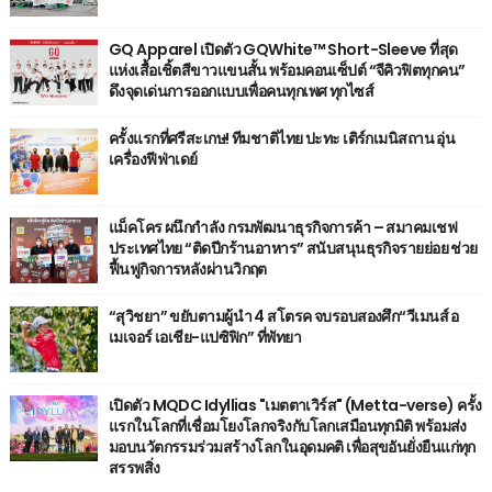
GQ Apparel เปิดตัว GQWhite™ Short-Sleeve ที่สุด
แห่งเสื้อเชิ้ตสีขาวแขนสั้น พร้อมคอนเซ็ปต์ “จีคิวฟิตทุกคน”
ดึงจุดเด่นการออกแบบเพื่อคนทุกเพศ ทุกไซส์
ครั้งแรกที่ศรีสะเกษ! ทีมชาติไทย ปะทะ เติร์กเมนิสถาน อุ่น
เครื่องฟีฟ่าเดย์
แม็คโคร ผนึกกำลัง กรมพัฒนาธุรกิจการค้า – สมาคมเชฟ
ประเทศไทย “ติดปีกร้านอาหาร” สนับสนุนธุรกิจรายย่อย ช่วย
ฟื้นฟูกิจการหลังผ่านวิกฤต
“สุวิชยา” ขยับตามผู้นำ 4 สโตรค จบรอบสองศึก“วีเมนส์ อ
เมเจอร์ เอเชีย-แปซิฟิก” ที่พัทยา
เปิดตัว MQDC Idyllias "เมตตาเวิร์ส" (Metta-verse) ครั้ง
แรกในโลกที่เชื่อมโยงโลกจริงกับโลกเสมือนทุกมิติ พร้อมส่ง
มอบนวัตกรรมร่วมสร้างโลกในอุดมคติ เพื่อสุขอันยั่งยืนแก่ทุก
สรรพสิ่ง