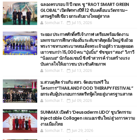
ฉลองครบรอบ 11 ปี กยท. ชู “RAOT SMART GREEN
GLOBAL” เปิดทิศทางปีที่ 12 ขับเคลื่อนนวัตกรรม–
เศรษฐกิจสีเขียว ยกระดับยางไทยสู่สากล
Somchai T.
Jul 15, 2026
ระยอง ประกาศศักดิ์ศรีเจ้าภาพ! เตรียมพร้อมจัดงาน
มหกรรมการศึกษาท้องถิ่นระดับชาติสุดยิ่งใหญ่ ชิงถ้วย
พระราชทานพระบาทสมเด็จพระเจ้าอยู่หัว รวมสุดยอด
เยาวชนกว่า 15,000 คน “บุ๋มบิ๋ม” ชัชชุอร “สอง” วิภาวี
“น้องเนย“ นักร้องแชมป์ ชิงช้าสวรรค์ ร่วมสร้างแรง
บันดาลใจให้เยาวชน ประชันศักยภาพ
Somchai T.
Jul 13, 2026
ม.สวนดุสิต ร่วมกับ สสว. จัดอบรมฟรี ใน
โครงการ“THAILAND FOOD THERAPY FESTIVAL”
ยกระดับผู้ประกอบการสตรีทฟู้ดไทย สู่มาตรฐานสากล
Somchai T.
Jul 09, 2026
SUNMAX เปิดตัว ‘Deusaderm LIDO’ ชูนวัตกรรม
Injectable Collagen เจเนอเรชันใหม่ สู่วงการความ
งามเมืองไทย
Somchai T.
Jun 29, 2026