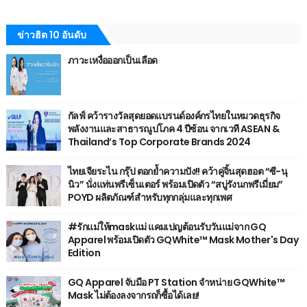
ข่าวฮิต 10 อันดับ
ภาวะเหงื่อออกเป็นเลือด
กัลฟ์ คว้ารางวัลสุดยอดแบรนด์องค์กรไทยในหมวดธุรกิจ
พลังงานและสาธารณูปโภค 4 ปีซ้อน จากเวที ASEAN &
Thailand’s Top Corporate Brands 2024
ไทยเจียระไน กรุ๊ป ตอกย้ำความปัง!! คว้าคู่จิ้นสุดฮอต “ซี-นุ
นิว” นั่งแท่นพรีเซ็นเตอร์ พร้อมเปิดตัว “สบู่รังนกพรีเมี่ยม”
POYD ผลิตภัณฑ์สำหรับทุกกลุ่มและทุกเพศ
#รักแม่ให้maskแม่ แคมเปญต้อนรับวันแม่จาก GQ
Apparel พร้อมเปิดตัว GQWhite™ Mask Mother's Day
Edition
GQ Apparel จับมือ PT Station จำหน่าย GQWhite™
Mask ไม่ต้องลงจากรถก็ซื้อได้เลย!