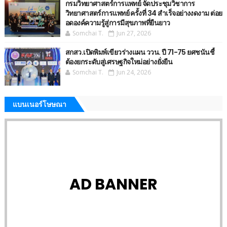
กรมวิทยาศาสตร์การแพทย์ จัดประชุมวิชาการ
วิทยาศาสตร์การแพทย์ ครั้งที่ 34 สำเร็จอย่างงดงาม ต่อย
อดองค์ความรู้สู่การมีสุขภาพที่ยืนยาว
Somchai T.
Jun 27, 2026
สกสว.เปิดพิมพ์เขียวร่างแผน ววน. ปี 71-75 ยศชนันชี้
ต้องยกระดับสู่เศรษฐกิจใหม่อย่างยั่งยืน
Somchai T.
Jun 24, 2026
แบนเนอร์โษษณา
AD BANNER