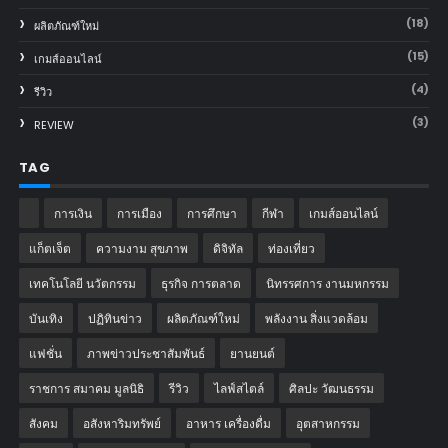
(18)
ผลิตภัณฑ์ใหม่
(15)
เกมส์ออนไลน์
(4)
รีวิว
(3)
REVIEW
TAG
การเงิน
การเมือง
การศึกษา
กีฬา
เกมส์ออนไลน์
แก็ตเจ็ต
ความงาม สุขภาพ
ดิจิทัล
ท่องเที่ยว
เทคโนโลยี นวัตกรรม
ธุรกิจ การตลาด
นิทรรศการ งานมหกรรม
บันเทิง
ปฏิทินข่าว
ผลิตภัณฑ์ใหม่
พลังงาน สิ่งแวดล้อม
แฟชั่น
ภาพข่าวประชาสัมพันธ์
‎ยานยนต์‎
ราชการ สมาคม มูลนิธิ
รีวิว
ไลฟ์สไตล์
ศิลปะ วัฒนธรรม
สังคม
อสังหาริมทรัพย์
อาหาร เครื่องดื่ม
อุตสาหกรรม