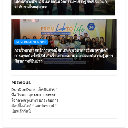
เปิดทิศทางปีที่ 12 ขับเคลื่อนนวัตกรรม–เศรษฐกิจสีเขียว ยก
ระดับยางไทยสู่สากล
GOVERNMENT & NPO
กรมวิทยาศาสตร์การแพทย์ จัดประชุมวิชาการวิทยาศาสตร์
การแพทย์ ครั้งที่ 34 สำเร็จอย่างงดงาม ต่อยอดองค์ความรู้สู่การ
มีสุขภาพที่ยืนยาว
PREVIOUS
DonDonDonki เช็คอินสาขา
ที่4 ใหม่ล่าสุด MBK Center
ใจกลางกรุงเทพฯ ยกระดับการ
ช้อปปิ้งสไตล์ “ เจแปนทาวน์ ”
เปิดแล้ววันนี้