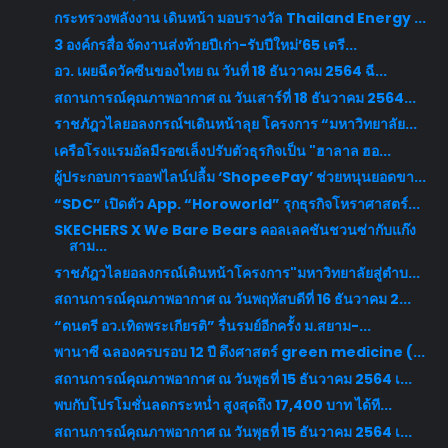
กระทรวงพลังงาน เดินหน้า มอบรางวัล Thailand Energy ...
3 องค์กรสื่อ จัดงานส่งท้ายปีเก่า-รับปีใหม่’65 เตรี...
อว. เผยฉีดวัคซีนของไทย ณ วันที่ 18 ธันวาคม 2564 ฉี...
สถานการณ์คุณภาพอากาศ ณ วันเสาร์ที่ 18 ธันวาคม 2564...
ราชภัฎวไลยอลงกรณ์ฯเดินหน้าลุย โครงการ “มหาวิทยาลัย...
เครือโรงแรมอัลมีรอซเล็งปรับตัวธุรกิจเป็น "ฮาลาล ฮอ...
ผู้ประกอบการออฟไลน์ปลื้ม ‘ShopeePay’ ช่วยหนุนยอดขา...
“SDC” เปิดตัว App. “Horoworld” รุกธุรกิจโหราศาสตร์...
SKECHERS X We Bare Bears คอลเลคชันชวนซ่ากับแก๊ง
สาม...
ราชภัฎวไลยอลงกรณ์เดินหน้าโครงการ"มหาวิทยาลัยสู่ตำบ...
สถานการณ์คุณภาพอากาศ ณ วันพฤหัสบดีที่ 16 ธันวาคม 2...
“ดนตรี อว.เทิดพระเกียรติ” รื่นรมย์อีกครั้ง ม.สยาม-...
พานาซี ฉลองครบรอบ 12 ปี ดึงศาสตร์ green medicine (...
สถานการณ์คุณภาพอากาศ ณ วันพุธที่ 15 ธันวาคม 2564 เ...
พบกับโปรโมชั่นลดกระหน่ำ สูงสุดถึง 17,400 บาท ได้ที...
สถานการณ์คุณภาพอากาศ ณ วันพุธที่ 15 ธันวาคม 2564 เ...