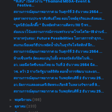
“ทีเส็บ” เปิดตัวงาน “Thailand MEGA-Event &
Festiva...
สถานการณ์คุณภาพอากาศ ณ วันศุกร์ที่ 3 ธันวาคม 2564 ...
อุตสาหกรรมประชาสัมพันธ์ไทย ตอบโจทย์ธุรกิจและสังคมย...
“มูลนิธิป่อเต็กตึ๊ง ” ยืนหยัดทำความดีครบ 110 ปี พร...
ส่องแนวโน้มสถานการณ์การแพร่ระบาดโรคโควิด-19 ผ่านข้...
ทายาทรุ่นสอง : Future Possibilities โอกาสการทำธุรก...
สแกนเนียเผยวิธีประหยัดน้ำมันในธุรกิจโลจิสติกส์ ฝึก...
สถานการณ์คุณภาพอากาศ ณ วันศุกร์ที่ 3 ธันวาคม 2564 ...
ห้างเซ็นทรัล อัดแคมเปญไม่ยั้ง ครองบัลลังก์มิดไนท์เ...
อว. เผยฉีดวัคซีนของไทย ณ วันที่ 2 ธันวาคม 2564 ฉีด...
วช. คว้า 2 รางวัลรัฐบาลดิจิทัล ตอกย้ำการพัฒนาและยก...
สถานการณ์คุณภาพอากาศ ณ วันพฤหัสบดีที่ 2 ธันวาคม 25...
อว.จัดการแสดงดนตรีเทิดพระเกียรติ ในหลวงรัชกาลที่ 9...
สถานการณ์คุณภาพอากาศ ณ วันพฤหัสบดีที่ 2 ธันวาคม 25...
พฤศจิกายน
(198)
►
ตุลาคม
(233)
►