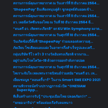
สถานการณ์คุณภาพอากาศ ณ วันเสาร์ที่ 11 ธันวาคม 2564...
‘ShopeePay’ ยืนเคียงหนุนคู่ค้า ชูกลยุทธ์ดันยอดเข้า...
สถานการณ์คุณภาพอากาศ ณ วันเสาร์ที่ 11 ธันวาคม 2564...
อว. เผยฉีดวัคซีนของไทย ณ วันที่ 10 ธันวาคม 2564 ฉี...
“ดนตรี อว. เทิดพระเกียรติ” ยก KU Win Symphony ผงาด...
สถานการณ์คุณภาพอากาศ ณ วันศุกร์ที่ 10 ธันวาคม 2564...
วันเกิดช้อปปี้ทั้งที ‘ShopeePay’ ร่วมฉลองส่งความสุ...
ภัยเงียบ โซเดียมแอบแฝง ในอาหารกึ่งสำเร็จรูปและเครื...
กลุ่มบริษัท รีโว คว้า 3 รางวัลอันทรงเกียรติ จากงาน...
อยู่ร่วมกับโรคโควิด-19 ด้วยการออกกำลังกายปอด
สถานการณ์คุณภาพอากาศ ณ วันศุกร์ที่ 10 ธันวาคม 2564...
ไพเราะจับใจ เพลงพระราชนิพนธ์ร่วมสมัย “ดนตรี อว. เท...
เยี่ยมชมบูธ “ลอนดรี้บาร์” ในงาน Smart SME EXPO 2021
สยามพิวรรธน์สร้างปรากฏการณ์ เปิด “ONESIAM
SuperApp...
ทีเส็บสร้างการรับรู้ “ประชุมเมืองไทย ปลอดภัยกว่า” ...
“ยกยอ มาริน่า” พร้อมล่องเรือรับลมหนาว