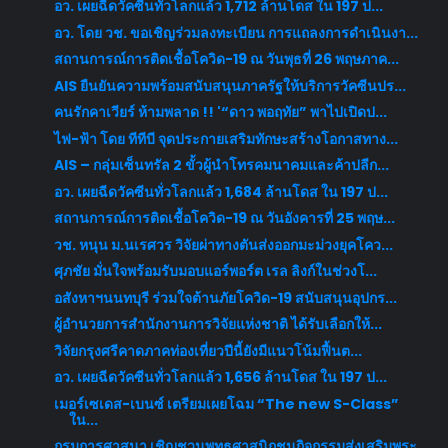
อว. เผยฉีดวัคซีนทั่วโลกแล้ว 1,712 ล้านโดส ใน 197 ป...
อว. โดย วช. ขอเชิญร่วมลงทะเบียน การแถลงการดำเนินงา...
สถานการณ์การติดเชื้อโควิด-19 ณ วันพุธที่ 26 พฤษภาค...
AIS ยืนยันความพร้อมสนับสนุนภาครัฐให้บริการวัคซีนปร...
คนรักคาเวียร์ ห้ามพลาด !! '“ดาว พอฤทัย” พาไปเปิดป...
ไฟ-ฟ้า โดย ทีทีบี จุดประกายเสริมทักษะสร้างโอกาสทาง...
AIS – กลุ่มเซ็นทรัล 2 ขั้วผู้นำโทรคมนาคมและค้าปลีก...
อว. เผยฉีดวัคซีนทั่วโลกแล้ว 1,684 ล้านโดส ใน 197 ป...
สถานการณ์การติดเชื้อโควิด-19 ณ วันอังคารที่ 25 พฤษ...
วช. หนุน ม.นเรศวร วิจัยผ่าทางตันส่งออกมะม่วงยุคโคว...
ศุภชัย มั่นใจพร้อมรับมอบแอร์พอร์ต เรล ลิงก์ในช่วงโ...
อสังหาฯนนทบุรี ร่วมใจต้านภัยโควิด-19 สนับสนุนอุปกร...
ผู้อำนวยการสำนักงานการวิจัยแห่งชาติ ได้รับเลือกให้...
วิจัยกรุงศรีคาดภาคท่องเที่ยวปีนี้ยังมีแนวโน้มฟื้นต...
อว. เผยฉีดวัคซีนทั่วโลกแล้ว 1,656 ล้านโดส ใน 197 ป...
เมอร์เซเดส-เบนซ์ เตรียมเผยโฉม “The new S-Class”
ใน...
กรมการศาสนา เชิญชวนพุทธศาสนิกชนกิจกรรมส่งเสริมพระ