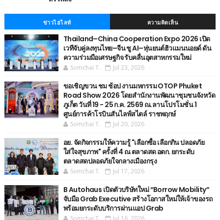
ข่าวไฮไลท์
ความคิดเห็น
Thailand–China Cooperation Expo 2026 เปิด
เวทีจับคู่ลงทุนไทย–จีน ชู AI–หุ่นยนต์ฮิวแมนนอยด์ ดัน
ความร่วมมือเศรษฐกิจ รับคลื่นอุตสาหกรรมใหม่
Somchai T.
Jul 23, 2026
ขอเชิญขวน ชม ช้อป งานมหกรรม OTOP Phuket
Road Show 2026 โดยสำนักงานพัฒนาชุมชนจังหวัด
ภูเก็ต วันที่ 19 - 25 ก.ค. 2569 ณ.ลานโปรโมชั่น 1
ศูนย์การค้าโรบินสันไลฟ์สไตล์ ราชพฤกษ์
Somchai T.
Jul 20, 2026
อย. จัดกิจกรรมให้ความรู้ "เลือกซื้อ เลือกกิน ปลอดภัย
ใส่ใจสุขภาพ" ครั้งที่ 4 ณ ตลาดสด อตก. ยกระดับ
ตลาดสดปลอดภัยใจกลางเมืองกรุง
Somchai T.
Jul 17, 2026
B Autohaus เปิดตัวบริษัทใหม่ “Borrow Mobility”
จับมือ Grab Executive สร้างโอกาสใหม่ให้เจ้าของรถ
พร้อมยกระดับบริการผ่านแอป Grab
Somchai T.
Jul 16, 2026