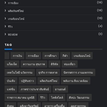
(18)
การเมือง
(18)
ผลิตภัณฑ์ใหม่
(15)
เกมส์ออนไลน์
(4)
รีวิว
(3)
REVIEW
TAG
การเงิน
การเมือง
การศึกษา
กีฬา
เกมส์ออนไลน์
แก็ตเจ็ต
ความงาม สุขภาพ
ดิจิทัล
ท่องเที่ยว
เทคโนโลยี นวัตกรรม
ธุรกิจ การตลาด
นิทรรศการ งานมหกรรม
บันเทิง
ปฏิทินข่าว
ผลิตภัณฑ์ใหม่
พลังงาน สิ่งแวดล้อม
แฟชั่น
ภาพข่าวประชาสัมพันธ์
‎ยานยนต์‎
ราชการ สมาคม มูลนิธิ
รีวิว
ไลฟ์สไตล์
ศิลปะ วัฒนธรรม
สังคม
อสังหาริมทรัพย์
อาหาร เครื่องดื่ม
อุตสาหกรรม