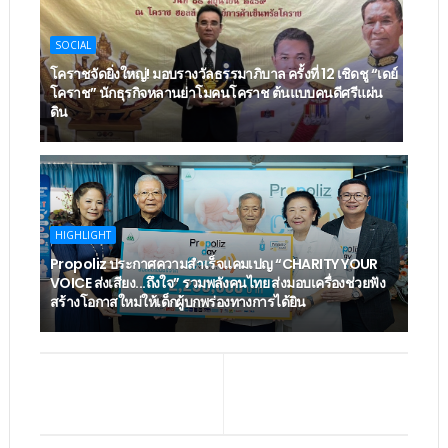
SOCIAL
โคราชจัดยิ่งใหญ่! มอบรางวัลธรรมาภิบาล ครั้งที่ 12 เชิดชู “เดย์
โคราช” นักธุรกิจหลานย่าโมคนโคราช ต้นแบบคนดีศรีแผ่น
ดิน
HIGHLIGHT
Propoliz ประกาศความสำเร็จแคมเปญ “CHARITY YOUR
VOICE ส่งเสียง...ถึงใจ” รวมพลังคนไทย ส่งมอบเครื่องช่วยฟัง
สร้างโอกาสใหม่ให้เด็กผู้บกพร่องทางการได้ยิน