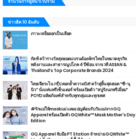
จำนวนการดูหน้าเว็บรวม
ข่าวฮิต 10 อันดับ
ภาวะเหงื่อออกเป็นเลือด
กัลฟ์ คว้ารางวัลสุดยอดแบรนด์องค์กรไทยในหมวดธุรกิจ
พลังงานและสาธารณูปโภค 4 ปีซ้อน จากเวที ASEAN &
Thailand’s Top Corporate Brands 2024
ไทยเจียระไน กรุ๊ป ตอกย้ำความปัง!! คว้าคู่จิ้นสุดฮอต “ซี-นุ
นิว” นั่งแท่นพรีเซ็นเตอร์ พร้อมเปิดตัว “สบู่รังนกพรีเมี่ยม”
POYD ผลิตภัณฑ์สำหรับทุกกลุ่มและทุกเพศ
#รักแม่ให้maskแม่ แคมเปญต้อนรับวันแม่จาก GQ
Apparel พร้อมเปิดตัว GQWhite™ Mask Mother's Day
Edition
GQ Apparel จับมือ PT Station จำหน่าย GQWhite™