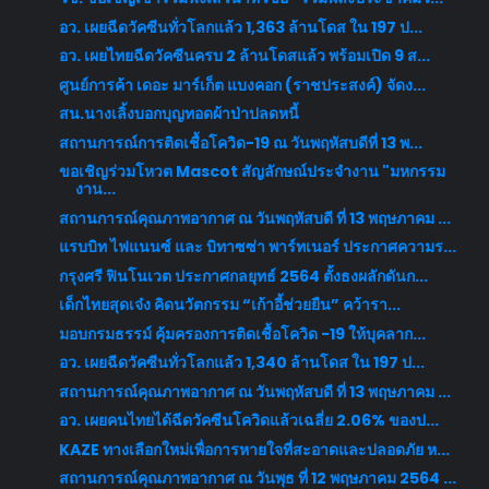
อว. เผยฉีดวัคซีนทั่วโลกแล้ว 1,363 ล้านโดส ใน 197 ป...
อว. เผยไทยฉีดวัคซีนครบ 2 ล้านโดสแล้ว พร้อมเปิด 9 ส...
ศูนย์การค้า เดอะ มาร์เก็ต แบงคอก (ราชประสงค์) จัดง...
สน.นางเลิ้งบอกบุญทอดผ้าป่าปลดหนี้
สถานการณ์การติดเชื้อโควิด-19 ณ วันพฤหัสบดีที่ 13 พ...
ขอเชิญร่วมโหวต Mascot สัญลักษณ์ประจำงาน "มหกรรม
งาน...
สถานการณ์คุณภาพอากาศ ณ วันพฤหัสบดี ที่ 13 พฤษภาคม ...
แรบบิท ไฟแนนซ์ และ บิทาซซ่า พาร์ทเนอร์ ประกาศความร...
กรุงศรี ฟินโนเวต ประกาศกลยุทธ์ 2564 ตั้งธงผลักดันก...
เด็กไทยสุดเจ๋ง คิดนวัตกรรม “เก้าอี้ช่วยยืน” คว้ารา...
มอบกรมธรรม์ คุ้มครองการติดเชื้อโควิด -19 ให้บุคลาก...
อว. เผยฉีดวัคซีนทั่วโลกแล้ว 1,340 ล้านโดส ใน 197 ป...
สถานการณ์คุณภาพอากาศ ณ วันพฤหัสบดี ที่ 13 พฤษภาคม ...
อว. เผยคนไทยได้ฉีดวัคซีนโควิดแล้วเฉลี่ย 2.06% ของป...
KAZE ทางเลือกใหม่เพื่อการหายใจที่สะอาดและปลอดภัย ห...
สถานการณ์คุณภาพอากาศ ณ วันพุธ ที่ 12 พฤษภาคม 2564 ...