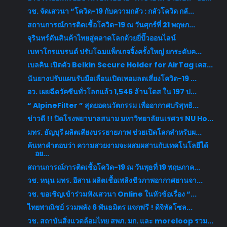
วช. จัดเสวนา “โควิด-19 กับความกลัว : กลัวโควิด กลั...
สถานการณ์การติดเชื้อโควิด-19 ณ วันศุกร์ที่ 21 พฤษภ...
จุรินทร์ดันสินค้าไทยสู่ตลาดโลกด้วยยี่ปั๊วออนไลน์
เบทาโกรแบรนด์ ปรับโฉมแพ็กเกจจิ้งครั้งใหญ่ ยกระดับค...
เบลคิน เปิดตัว Belkin Secure Holder for AirTag เคส...
นันยางปรับแผนรับมือเลื่อนเปิดเทอมลดเสี่ยงโควิด-19 ...
อว. เผยฉีดวัคซีนทั่วโลกแล้ว 1,546 ล้านโดส ใน 197 ป...
“ AlpineFilter ” สุดยอดนวัตกรรม เพื่ออากาศบริสุทธิ...
ข่าวดี !! ปิดโรงพยาบาลสนาม มหาวิทยาลัยนเรศวร NU Ho...
มทร. ธัญบุรี ผลิตเสียงบรรยายภาพ ช่วยเปิดโลกสำหรับผ...
ค้นหาคำตอบว่า ความสวยงามจะผสมผสานกับเทคโนโลยีได้
อย...
สถานการณ์การติดเชื้อโควิด-19 ณ วันพุธที่ 19 พฤษภาค...
วช. หนุน มทร. อีสาน ผลิตเชื้อเพลิงชีวภาพอากาศยานจา...
วช. ขอเชิญเข้าร่วมฟังเสวนา Online ในหัวข้อเรื่อง “...
ไทยพาณิชย์ รวมพลัง 6 พันธมิตร แจกฟรี ! ดิจิทัลโซล...
วช. สถาบันสิ่งแวดล้อมไทย สพภ. มก. และ moreloop รวม...