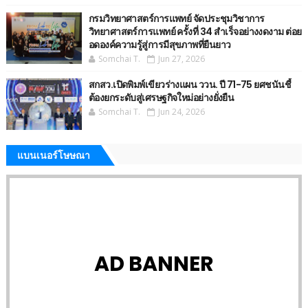
กรมวิทยาศาสตร์การแพทย์ จัดประชุมวิชาการ
วิทยาศาสตร์การแพทย์ ครั้งที่ 34 สำเร็จอย่างงดงาม ต่อย
อดองค์ความรู้สู่การมีสุขภาพที่ยืนยาว
Somchai T.
Jun 27, 2026
สกสว.เปิดพิมพ์เขียวร่างแผน ววน. ปี 71-75 ยศชนันชี้
ต้องยกระดับสู่เศรษฐกิจใหม่อย่างยั่งยืน
Somchai T.
Jun 24, 2026
แบนเนอร์โษษณา
AD BANNER