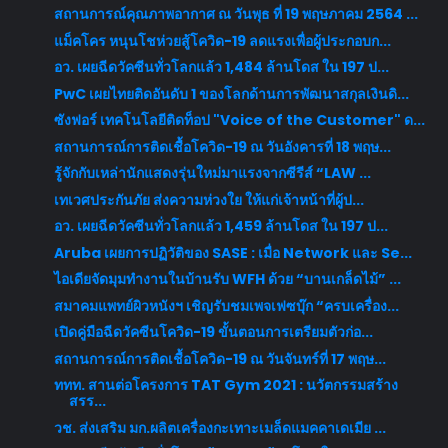
สถานการณ์คุณภาพอากาศ ณ วันพุธ ที่ 19 พฤษภาคม 2564 ...
แม็คโคร หนุนโชห่วยสู้โควิด-19 ลดแรงเพื่อผู้ประกอบก...
อว. เผยฉีดวัคซีนทั่วโลกแล้ว 1,484 ล้านโดส ใน 197 ป...
PwC เผยไทยติดอันดับ 1 ของโลกด้านการพัฒนาสกุลเงินดิ...
ซังฟอร์ เทคโนโลยีติดท็อป "Voice of the Customer" ด...
สถานการณ์การติดเชื้อโควิด-19 ณ วันอังคารที่ 18 พฤษ...
รู้จักกับเหล่านักแสดงรุ่นใหม่มาแรงจากซีรีส์ “LAW ...
เทเวศประกันภัย ส่งความห่วงใย ให้แก่เจ้าหน้าที่ผู้ป...
อว. เผยฉีดวัคซีนทั่วโลกแล้ว 1,459 ล้านโดส ใน 197 ป...
Aruba เผยการปฏิวัติของ SASE : เมื่อ Network และ Se...
ไอเดียจัดมุมทำงานในบ้านรับ WFH ด้วย “บานเกล็ดไม้” ...
สมาคมแพทย์ผิวหนังฯ เชิญรับชมเพจเฟซบุ๊ก “ครบเครื่อง...
เปิดคู่มือฉีดวัคซีนโควิด-19 ขั้นตอนการเตรียมตัวก่อ...
สถานการณ์การติดเชื้อโควิด-19 ณ วันจันทร์ที่ 17 พฤษ...
ททท. สานต่อโครงการ TAT Gym 2021 : นวัตกรรมสร้าง
สรร...
วช. ส่งเสริม มก.ผลิตเครื่องกะเทาะเมล็ดแมคคาเดเมีย ...