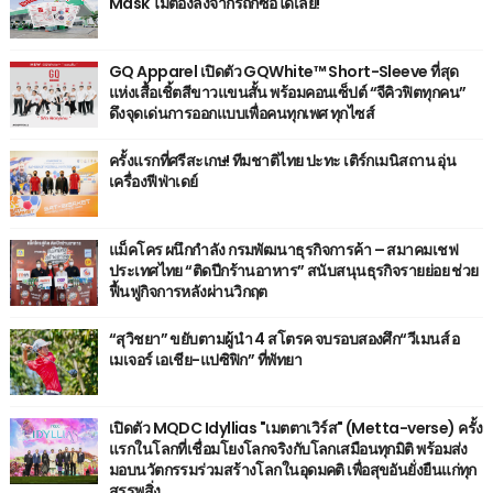
Mask ไม่ต้องลงจากรถก็ซื้อได้เลย!
GQ Apparel เปิดตัว GQWhite™ Short-Sleeve ที่สุด
แห่งเสื้อเชิ้ตสีขาวแขนสั้น พร้อมคอนเซ็ปต์ “จีคิวฟิตทุกคน”
ดึงจุดเด่นการออกแบบเพื่อคนทุกเพศ ทุกไซส์
ครั้งแรกที่ศรีสะเกษ! ทีมชาติไทย ปะทะ เติร์กเมนิสถาน อุ่น
เครื่องฟีฟ่าเดย์
แม็คโคร ผนึกกำลัง กรมพัฒนาธุรกิจการค้า – สมาคมเชฟ
ประเทศไทย “ติดปีกร้านอาหาร” สนับสนุนธุรกิจรายย่อย ช่วย
ฟื้นฟูกิจการหลังผ่านวิกฤต
“สุวิชยา” ขยับตามผู้นำ 4 สโตรค จบรอบสองศึก“วีเมนส์ อ
เมเจอร์ เอเชีย-แปซิฟิก” ที่พัทยา
เปิดตัว MQDC Idyllias "เมตตาเวิร์ส" (Metta-verse) ครั้ง
แรกในโลกที่เชื่อมโยงโลกจริงกับโลกเสมือนทุกมิติ พร้อมส่ง
มอบนวัตกรรมร่วมสร้างโลกในอุดมคติ เพื่อสุขอันยั่งยืนแก่ทุก
สรรพสิ่ง