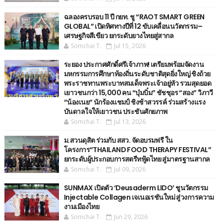
ฉลองครบรอบ 11 ปี กยท. ชู “RAOT SMART GREEN
GLOBAL” เปิดทิศทางปีที่ 12 ขับเคลื่อนนวัตกรรม–
เศรษฐกิจสีเขียว ยกระดับยางไทยสู่สากล
Somchai T.
Jul 15, 2026
ระยอง ประกาศศักดิ์ศรีเจ้าภาพ! เตรียมพร้อมจัดงาน
มหกรรมการศึกษาท้องถิ่นระดับชาติสุดยิ่งใหญ่ ชิงถ้วย
พระราชทานพระบาทสมเด็จพระเจ้าอยู่หัว รวมสุดยอด
เยาวชนกว่า 15,000 คน “บุ๋มบิ๋ม” ชัชชุอร “สอง” วิภาวี
“น้องเนย“ นักร้องแชมป์ ชิงช้าสวรรค์ ร่วมสร้างแรง
บันดาลใจให้เยาวชน ประชันศักยภาพ
Somchai T.
Jul 13, 2026
ม.สวนดุสิต ร่วมกับ สสว. จัดอบรมฟรี ใน
โครงการ“THAILAND FOOD THERAPY FESTIVAL”
ยกระดับผู้ประกอบการสตรีทฟู้ดไทย สู่มาตรฐานสากล
Somchai T.
Jul 09, 2026
SUNMAX เปิดตัว ‘Deusaderm LIDO’ ชูนวัตกรรม
Injectable Collagen เจเนอเรชันใหม่ สู่วงการความ
งามเมืองไทย
Somchai T.
Jun 29, 2026