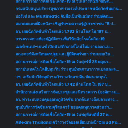
สถานการณ์การติดเชื้อโควิด-19 ณ วันเสาร์ที่ 29 พฤษภ...
กรมสนับสนุนบริการสุขภาพ รณรงค์ประชาชนฉีดวัคซีนผ่าน...
ปอร์เช่ และ Multimatic จับมือเป็นพันธมิตร ร่วมพัฒน...
สมาคมแพทย์ผิวหนังฯ เชิญรับชมความรู้สู่ประชาชน “5 ป...
อว. เผยฉีดวัคซีนทั่วโลกแล้ว 1,782 ล้านโดส ใน 197 ป...
การตรวจทางห้องปฏิบัติการเพื่อวินิจฉัยโรคโควิด-19
เมอร์เซเดส-เบนซ์ เปิดตัวสติกเกอร์ไลน์ใหม่ งานออกแบ...
คณะสงฆ์จังหวัดนครปฐม และผู้มีจิตศรัทธา ร่วมมอบเงิน...
สถานการณ์การติดเชื้อโควิด-19 ณ วันศุกร์ที่ 28 พฤษภ...
สถาบันเทคโนโลยีปทุมวัน ร่วม ศูนย์พหุภาษาการแปลและล...
วช. เสริมนักวิจัยจุฬาฯ คว้ารางวัลจากจีน พัฒนาสมุนไ...
อว. เผยฉีดวัคซีนทั่วโลกแล้ว 1,742 ล้านโดส ใน 197 ป...
สำนักงานส่งเสริมการจัดประชุมและนิทรรศการ (องค์การม...
อว. ทำระบบควบคุมอุณหภูมิวัคซีน จากต้นทางถึงปลายทาง...
ศูนย์บริการวัคซีนจามจุรีสแควร์ ขอบคุณทุกภาคส่วนร่ว...
สถานการณ์การติดเชื้อโควิด-19 ณ วันพฤหัสบดีที่ 27 พ...
ABeam Thailand คว้ารางวัลยอดเยี่ยมแห่งปี ‘Cloud Pa...