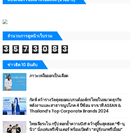
จำนวนการดูหน้าเว็บรวม
3
5
7
3
0
8
3
ข่าวฮิต 10 อันดับ
ภาวะเหงื่อออกเป็นเลือด
กัลฟ์ คว้ารางวัลสุดยอดแบรนด์องค์กรไทยในหมวดธุรกิจ
พลังงานและสาธารณูปโภค 4 ปีซ้อน จากเวที ASEAN &
Thailand’s Top Corporate Brands 2024
ไทยเจียระไน กรุ๊ป ตอกย้ำความปัง!! คว้าคู่จิ้นสุดฮอต “ซี-นุ
นิว” นั่งแท่นพรีเซ็นเตอร์ พร้อมเปิดตัว “สบู่รังนกพรีเมี่ยม”