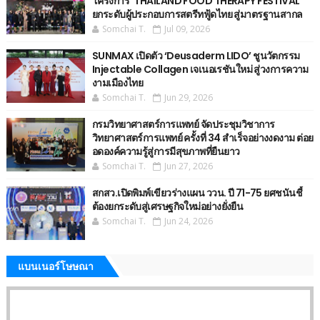
โครงการ“THAILAND FOOD THERAPY FESTIVAL”
ยกระดับผู้ประกอบการสตรีทฟู้ดไทย สู่มาตรฐานสากล
Somchai T.
Jul 09, 2026
SUNMAX เปิดตัว ‘Deusaderm LIDO’ ชูนวัตกรรม
Injectable Collagen เจเนอเรชันใหม่ สู่วงการความ
งามเมืองไทย
Somchai T.
Jun 29, 2026
กรมวิทยาศาสตร์การแพทย์ จัดประชุมวิชาการ
วิทยาศาสตร์การแพทย์ ครั้งที่ 34 สำเร็จอย่างงดงาม ต่อย
อดองค์ความรู้สู่การมีสุขภาพที่ยืนยาว
Somchai T.
Jun 27, 2026
สกสว.เปิดพิมพ์เขียวร่างแผน ววน. ปี 71-75 ยศชนันชี้
ต้องยกระดับสู่เศรษฐกิจใหม่อย่างยั่งยืน
Somchai T.
Jun 24, 2026
แบนเนอร์โษษณา