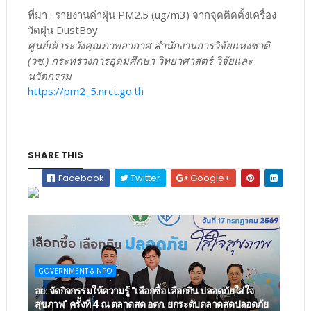
ที่มา : รายงานค่าฝุ่น PM2.5 (ug/m3) จากจุดติดตั้งเครื่อง
วัดฝุ่น DustBoy
ศูนย์เฝ้าระวังคุณภาพอากาศ สำนักงานการวิจัยแห่งชาติ
(วช.) กระทรวงการอุดมศึกษา วิทยาศาสตร์ วิจัยและ
นวัตกรรม
https://pm2_5.nrct.go.th
SHARE THIS
Facebook
Twitter
Google+
GOVERNMENT & NPO
อย. จัดกิจกรรมให้ความรู้ "เลือกซื้อ เลือกกิน ปลอดภัยใส่ใจ
สุขภาพ" ครั้งที่ 4 ณ ตลาดสด อตก. ยกระดับตลาดสดปลอดภัย