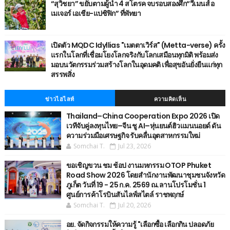
“สุวิชยา” ขยับตามผู้นำ 4 สโตรค จบรอบสองศึก“วีเมนส์ อ
เมเจอร์ เอเชีย-แปซิฟิก” ที่พัทยา
เปิดตัว MQDC Idyllias "เมตตาเวิร์ส" (Metta-verse) ครั้ง
แรกในโลกที่เชื่อมโยงโลกจริงกับโลกเสมือนทุกมิติ พร้อมส่ง
มอบนวัตกรรมร่วมสร้างโลกในอุดมคติ เพื่อสุขอันยั่งยืนแก่ทุก
สรรพสิ่ง
ข่าวไฮไลท์
ความคิดเห็น
Thailand–China Cooperation Expo 2026 เปิด
เวทีจับคู่ลงทุนไทย–จีน ชู AI–หุ่นยนต์ฮิวแมนนอยด์ ดัน
ความร่วมมือเศรษฐกิจ รับคลื่นอุตสาหกรรมใหม่
Somchai T.
Jul 23, 2026
ขอเชิญขวน ชม ช้อป งานมหกรรม OTOP Phuket
Road Show 2026 โดยสำนักงานพัฒนาชุมชนจังหวัด
ภูเก็ต วันที่ 19 - 25 ก.ค. 2569 ณ.ลานโปรโมชั่น 1
ศูนย์การค้าโรบินสันไลฟ์สไตล์ ราชพฤกษ์
Somchai T.
Jul 20, 2026
อย. จัดกิจกรรมให้ความรู้ "เลือกซื้อ เลือกกิน ปลอดภัย