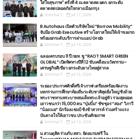
ใส่ใจสุขภาพ" ครั้งที่ 4 ณ ตลาดสด อตก. ยกระดับ
ตลาดสดปลอดภัยใจกลางเมืองกรุง
Somchai T.
Jul 17, 2026
B Autohaus เปิดตัวบริษัทใหม่ “Borrow Mobility”
จับมือ Grab Executive สร้างโอกาสใหม่ให้เจ้าของรถ
พร้อมยกระดับบริการผ่านแอป Grab
Somchai T.
Jul 16, 2026
ฉลองครบรอบ 11 ปี กยท. ชู “RAOT SMART GREEN
GLOBAL” เปิดทิศทางปีที่ 12 ขับเคลื่อนนวัตกรรม–
เศรษฐกิจสีเขียว ยกระดับยางไทยสู่สากล
Somchai T.
Jul 15, 2026
ระยอง ประกาศศักดิ์ศรีเจ้าภาพ! เตรียมพร้อมจัดงาน
มหกรรมการศึกษาท้องถิ่นระดับชาติสุดยิ่งใหญ่ ชิงถ้วย
พระราชทานพระบาทสมเด็จพระเจ้าอยู่หัว รวมสุดยอด
เยาวชนกว่า 15,000 คน “บุ๋มบิ๋ม” ชัชชุอร “สอง” วิภาวี
“น้องเนย“ นักร้องแชมป์ ชิงช้าสวรรค์ ร่วมสร้างแรง
บันดาลใจให้เยาวชน ประชันศักยภาพ
Somchai T.
Jul 13, 2026
ม.สวนดุสิต ร่วมกับ สสว. จัดอบรมฟรี ใน