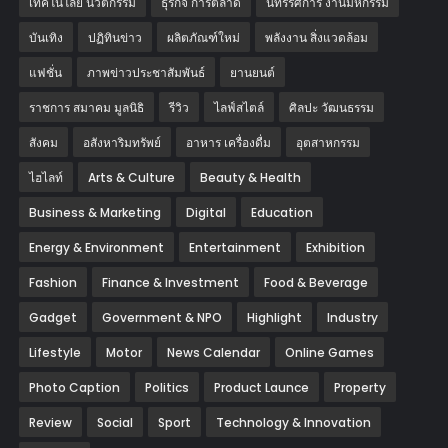
เทคโนโลยี นวัตกรรม
ธุรกิจ การตลาด
นิทรรศการ งานมหกรรม
บันเทิง
ปฏิทินข่าว
ผลิตภัณฑ์ใหม่
พลังงาน สิ่งแวดล้อม
แฟชั่น
ภาพข่าวประชาสัมพันธ์
‎ยานยนต์‎
ราชการ สมาคม มูลนิธิ
รีวิว
ไลฟ์สไตล์
ศิลปะ วัฒนธรรม
สังคม
อสังหาริมทรัพย์
อาหาร เครื่องดื่ม
อุตสาหกรรม
ไฮไลท์
Arts & Culture
Beauty & Health
Business & Marketing
Digital
Education
Energy & Environment
Entertainment
Exhibition
Fashion
Finance & Investment
Food & Beverage
Gadget
Government & NPO
Highlight
Industry
Lifestyle
Motor
News Calendar
Online Games
Photo Caption
Politics
Product Launce
Property
Review
Social
Sport
Technology & Innovation