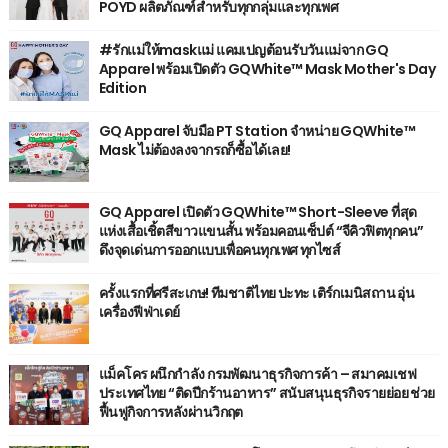
POYD ผลิตภัณฑ์สำหรับทุกกลุ่มและทุกเพศ
#รักแม่ให้maskแม่ แคมเปญต้อนรับวันแม่จาก GQ
Apparel พร้อมเปิดตัว GQWhite™ Mask Mother's Day
Edition
GQ Apparel จับมือ PT Station จำหน่าย GQWhite™
Mask ไม่ต้องลงจากรถก็ซื้อได้เลย!
GQ Apparel เปิดตัว GQWhite™ Short-Sleeve ที่สุด
แห่งเสื้อเชิ้ตสีขาวแขนสั้น พร้อมคอนเซ็ปต์ “จีคิวฟิตทุกคน”
ดึงจุดเด่นการออกแบบเพื่อคนทุกเพศ ทุกไซส์
ครั้งแรกที่ศรีสะเกษ! ทีมชาติไทย ปะทะ เติร์กเมนิสถาน อุ่น
เครื่องฟีฟ่าเดย์
แม็คโคร ผนึกกำลัง กรมพัฒนาธุรกิจการค้า – สมาคมเชฟ
ประเทศไทย “ติดปีกร้านอาหาร” สนับสนุนธุรกิจรายย่อย ช่วย
ฟื้นฟูกิจการหลังผ่านวิกฤต