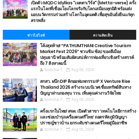
เปิดตัว MQDC Idyllias "เมตตาเวิร์ส" (Metta-verse) ครั้ง
แรกในโลกที่เชื่อมโยงโลกจริงกับโลกเสมือนทุกมิติ พร้อมส่ง
มอบนวัตกรรมร่วมสร้างโลกในอุดมคติ เพื่อสุขอันยั่งยืนแก่ทุก
สรรพสิ่ง
ข่าวไฮไลท์
ความคิดเห็น
โค้งสุดท้าย! “PATHUMTHANI Creative Tourism
Market Fest 2026” ชวนชิม ช้อป ของดีเมือง
ปทุมธานี พร้อมสัมผัสเสน่ห์การท่องเที่ยวเชิงสร้างสรรค์
ถึง 7 สิงหาคมนี้
Somchai T.
Aug 06, 2026
สกสว. ผนึก DIP คิกออฟมหกรรม IP X Venture Rise
Thailand 2026 สร้างระบบนิเวศเชื่อมทรัพย์สินทาง
ปัญญาผ่านกองทุน ววน. เพิ่มคุณค่างานวิจัยไทย
Somchai T.
Aug 06, 2026
ครั้งแรกในไทย! สจด. เปิดตัวสาขา ‘เทคโนโลยีการสร้าง
และซ่อมบำรุงเครื่องดนตรีไทย’ ​ถอดรหัสภูมิปัญญา
ปราชญ์ชาวบ้าน ยกระดับช่างดนตรีไทยสู่มืออาชีพ
Somchai T.
Aug 05, 2026