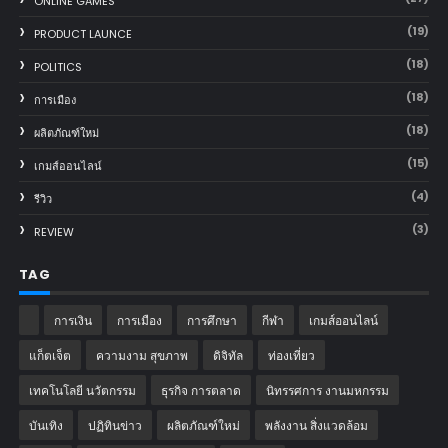
ONLINE GAMES
(19)
PRODUCT LAUNCE
(18)
POLITICS
(18)
การเมือง
(18)
ผลิตภัณฑ์ใหม่
(15)
เกมส์ออนไลน์
(4)
รีวิว
(3)
REVIEW
TAG
การเงิน
การเมือง
การศึกษา
กีฬา
เกมส์ออนไลน์
แก็ตเจ็ต
ความงาม สุขภาพ
ดิจิทัล
ท่องเที่ยว
เทคโนโลยี นวัตกรรม
ธุรกิจ การตลาด
นิทรรศการ งานมหกรรม
บันเทิง
ปฏิทินข่าว
ผลิตภัณฑ์ใหม่
พลังงาน สิ่งแวดล้อม