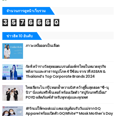
จำนวนการดูหน้าเว็บรวม
3
5
7
6
6
6
0
ข่าวฮิต 10 อันดับ
ภาวะเหงื่อออกเป็นเลือด
กัลฟ์ คว้ารางวัลสุดยอดแบรนด์องค์กรไทยในหมวดธุรกิจ
พลังงานและสาธารณูปโภค 4 ปีซ้อน จากเวที ASEAN &
Thailand’s Top Corporate Brands 2024
ไทยเจียระไน กรุ๊ป ตอกย้ำความปัง!! คว้าคู่จิ้นสุดฮอต “ซี-นุ
นิว” นั่งแท่นพรีเซ็นเตอร์ พร้อมเปิดตัว “สบู่รังนกพรีเมี่ยม”
POYD ผลิตภัณฑ์สำหรับทุกกลุ่มและทุกเพศ
#รักแม่ให้maskแม่ แคมเปญต้อนรับวันแม่จาก GQ
Apparel พร้อมเปิดตัว GQWhite™ Mask Mother's Day