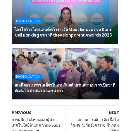
PHOTO CAPTION
ไครโอวิวา ไทยแลนด์ คว้ารางวัล Most Innovative Stem
Cell Banking จากเวที theAsianparent Awards 2025
PHOTO CAPTION
สมเด็จพระเทพฯ เสด็จฯในงานวันคล้ายวันสถาปนา รร.ปิยชาติ
พัฒนา อ.บ้านนา จ.นครนายก
PREVIOUS
NEXT
การผนึกกำลังของสองผู้นำ
สถานการณ์การติดเชื้อโค
เทคโนโลยีฟินเทค Velo Labs
วิด-19 ณ วันอังคาร 16 มีนาคม
และ Interstellar
2564