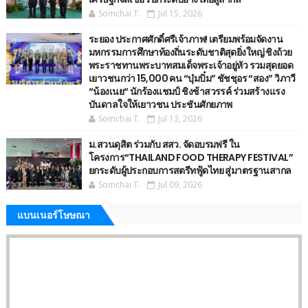
Somchai T.
Jul 15, 2026
ระยอง ประกาศศักดิ์ศรีเจ้าภาพ! เตรียมพร้อมจัดงาน
มหกรรมการศึกษาท้องถิ่นระดับชาติสุดยิ่งใหญ่ ชิงถ้วย
พระราชทานพระบาทสมเด็จพระเจ้าอยู่หัว รวมสุดยอด
เยาวชนกว่า 15,000 คน “บุ๋มบิ๋ม” ชัชชุอร “สอง” วิภาวี
“น้องเนย“ นักร้องแชมป์ ชิงช้าสวรรค์ ร่วมสร้างแรง
บันดาลใจให้เยาวชน ประชันศักยภาพ
Somchai T.
Jul 13, 2026
ม.สวนดุสิต ร่วมกับ สสว. จัดอบรมฟรี ใน
โครงการ“THAILAND FOOD THERAPY FESTIVAL”
ยกระดับผู้ประกอบการสตรีทฟู้ดไทย สู่มาตรฐานสากล
Somchai T.
Jul 09, 2026
แบนเนอร์โษษณา