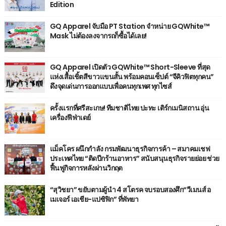
Edition
GQ Apparel จับมือ PT Station จำหน่าย GQWhite™
Mask ไม่ต้องลงจากรถก็ซื้อได้เลย!
GQ Apparel เปิดตัว GQWhite™ Short-Sleeve ที่สุด
แห่งเสื้อเชิ้ตสีขาวแขนสั้น พร้อมคอนเซ็ปต์ “จีคิวฟิตทุกคน”
ดึงจุดเด่นการออกแบบเพื่อคนทุกเพศ ทุกไซส์
ครั้งแรกที่ศรีสะเกษ! ทีมชาติไทย ปะทะ เติร์กเมนิสถาน อุ่น
เครื่องฟีฟ่าเดย์
แม็คโคร ผนึกกำลัง กรมพัฒนาธุรกิจการค้า – สมาคมเชฟ
ประเทศไทย “ติดปีกร้านอาหาร” สนับสนุนธุรกิจรายย่อย ช่วย
ฟื้นฟูกิจการหลังผ่านวิกฤต
“สุวิชยา” ขยับตามผู้นำ 4 สโตรค จบรอบสองศึก“วีเมนส์ อ
เมเจอร์ เอเชีย-แปซิฟิก” ที่พัทยา