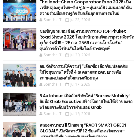
Thailand–China Cooperation Expo 2026 เปิด
เวทีจับคู่ลงทุนไทย–จีน ชู AI–หุ่นยนต์ฮิวแมนนอยด์ ดัน
ความร่วมมือเศรษฐกิจ รับคลื่นอุตสาหกรรมใหม่
Somchai T.
Jul 23, 2026
ขอเชิญขวน ชม ช้อป งานมหกรรม OTOP Phuket
Road Show 2026 โดยสำนักงานพัฒนาชุมชนจังหวัด
ภูเก็ต วันที่ 19 - 25 ก.ค. 2569 ณ.ลานโปรโมชั่น 1
ศูนย์การค้าโรบินสันไลฟ์สไตล์ ราชพฤกษ์
Somchai T.
Jul 20, 2026
อย. จัดกิจกรรมให้ความรู้ "เลือกซื้อ เลือกกิน ปลอดภัย
ใส่ใจสุขภาพ" ครั้งที่ 4 ณ ตลาดสด อตก. ยกระดับ
ตลาดสดปลอดภัยใจกลางเมืองกรุง
Somchai T.
Jul 17, 2026
B Autohaus เปิดตัวบริษัทใหม่ “Borrow Mobility”
จับมือ Grab Executive สร้างโอกาสใหม่ให้เจ้าของรถ
พร้อมยกระดับบริการผ่านแอป Grab
Somchai T.
Jul 16, 2026
ฉลองครบรอบ 11 ปี กยท. ชู “RAOT SMART GREEN
GLOBAL” เปิดทิศทางปีที่ 12 ขับเคลื่อนนวัตกรรม–
เศรษฐกิจสีเขียว ยกระดับยางไทยสู่สากล