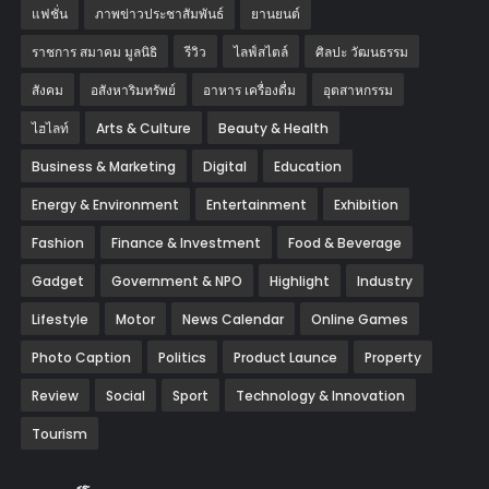
แฟชั่น
ภาพข่าวประชาสัมพันธ์
‎ยานยนต์‎
ราชการ สมาคม มูลนิธิ
รีวิว
ไลฟ์สไตล์
ศิลปะ วัฒนธรรม
สังคม
อสังหาริมทรัพย์
อาหาร เครื่องดื่ม
อุตสาหกรรม
ไฮไลท์
Arts & Culture
Beauty & Health
Business & Marketing
Digital
Education
Energy & Environment
Entertainment
Exhibition
Fashion
Finance & Investment
Food & Beverage
Gadget
Government & NPO
Highlight
Industry
Lifestyle
Motor
News Calendar
Online Games
Photo Caption
Politics
Product Launce
Property
Review
Social
Sport
Technology & Innovation
Tourism