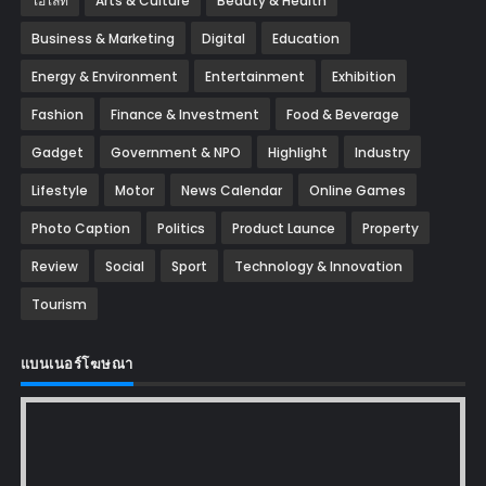
ไฮไลท์
Arts & Culture
Beauty & Health
Business & Marketing
Digital
Education
Energy & Environment
Entertainment
Exhibition
Fashion
Finance & Investment
Food & Beverage
Gadget
Government & NPO
Highlight
Industry
Lifestyle
Motor
News Calendar
Online Games
Photo Caption
Politics
Product Launce
Property
Review
Social
Sport
Technology & Innovation
Tourism
แบนเนอร์โฆษณา