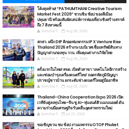
โค้งสุดท้าย! “PATHUMTHANI Creative Tourism
Market Fest 2026” ชวนชิม ช้อป ของดีเมือง
ปทุมธานี พร้อมสัมผัสเสน่ห์การท่องเที่ยวเชิงสร้างสรรค์
ถึง 7 สิงหาคมนี้
Somchai T.
Aug 06, 2026
สกสว. ผนึก DIP คิกออฟมหกรรม IP X Venture Rise
Thailand 2026 สร้างระบบนิเวศเชื่อมทรัพย์สินทาง
ปัญญาผ่านกองทุน ววน. เพิ่มคุณค่างานวิจัยไทย
Somchai T.
Aug 06, 2026
ครั้งแรกในไทย! สจด. เปิดตัวสาขา ‘เทคโนโลยีการสร้าง
และซ่อมบำรุงเครื่องดนตรีไทย’ ​ถอดรหัสภูมิปัญญา
ปราชญ์ชาวบ้าน ยกระดับช่างดนตรีไทยสู่มืออาชีพ
Somchai T.
Aug 05, 2026
Thailand–China Cooperation Expo 2026 เปิด
เวทีจับคู่ลงทุนไทย–จีน ชู AI–หุ่นยนต์ฮิวแมนนอยด์ ดัน
ความร่วมมือเศรษฐกิจ รับคลื่นอุตสาหกรรมใหม่
Somchai T.
Jul 23, 2026
ขอเชิญขวน ชม ช้อป งานมหกรรม OTOP Phuket