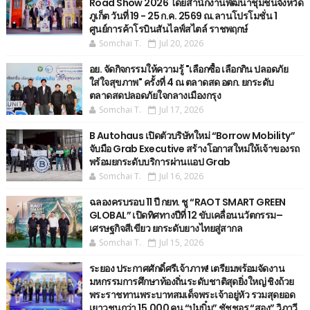
Road Show 2026 โดยสำนักงานพัฒนาชุมชนจังหวัด
ภูเก็ต วันที่ 19 - 25 ก.ค. 2569 ณ.ลานโปรโมชั่น 1
ศูนย์การค้าโรบินสันไลฟ์สไตล์ ราชพฤกษ์
Somchai T.
Jul 20, 2026
อย. จัดกิจกรรมให้ความรู้ "เลือกซื้อ เลือกกิน ปลอดภัย
ใส่ใจสุขภาพ" ครั้งที่ 4 ณ ตลาดสด อตก. ยกระดับ
ตลาดสดปลอดภัยใจกลางเมืองกรุง
Somchai T.
Jul 17, 2026
B Autohaus เปิดตัวบริษัทใหม่ “Borrow Mobility”
จับมือ Grab Executive สร้างโอกาสใหม่ให้เจ้าของรถ
พร้อมยกระดับบริการผ่านแอป Grab
Somchai T.
Jul 16, 2026
ฉลองครบรอบ 11 ปี กยท. ชู “RAOT SMART GREEN
GLOBAL” เปิดทิศทางปีที่ 12 ขับเคลื่อนนวัตกรรม–
เศรษฐกิจสีเขียว ยกระดับยางไทยสู่สากล
Somchai T.
Jul 15, 2026
ระยอง ประกาศศักดิ์ศรีเจ้าภาพ! เตรียมพร้อมจัดงาน
มหกรรมการศึกษาท้องถิ่นระดับชาติสุดยิ่งใหญ่ ชิงถ้วย
พระราชทานพระบาทสมเด็จพระเจ้าอยู่หัว รวมสุดยอด
เยาวชนกว่า 15,000 คน “บุ๋มบิ๋ม” ชัชชุอร “สอง” วิภาวี