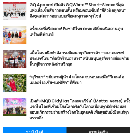
GQ Apparel เปิดตัว GQWhite™ Short-Sleeve ที่สุด
แห่งเสื้อเชิ้ตสีขาวแขนสั้น พร้อมคอนเซ็ปต์ “จีคิวฟิตทุกคน”
ดึงจุดเด่นการออกแบบเพื่อคนทุกเพศ ทุกไซส์
ครั้งแรกที่ศรีสะเกษ! ทีมชาติไทย ปะทะ เติร์กเมนิสถาน อุ่น
เครื่องฟีฟ่าเดย์
แม็คโคร ผนึกกำลัง กรมพัฒนาธุรกิจการค้า – สมาคมเชฟ
ประเทศไทย “ติดปีกร้านอาหาร” สนับสนุนธุรกิจรายย่อย ช่วย
ฟื้นฟูกิจการหลังผ่านวิกฤต
“สุวิชยา” ขยับตามผู้นำ 4 สโตรค จบรอบสองศึก“วีเมนส์ อ
เมเจอร์ เอเชีย-แปซิฟิก” ที่พัทยา
เปิดตัว MQDC Idyllias "เมตตาเวิร์ส" (Metta-verse) ครั้ง
แรกในโลกที่เชื่อมโยงโลกจริงกับโลกเสมือนทุกมิติ พร้อมส่ง
มอบนวัตกรรมร่วมสร้างโลกในอุดมคติ เพื่อสุขอันยั่งยืนแก่ทุก
สรรพสิ่ง
ข่าวไฮไลท์
ความคิดเห็น