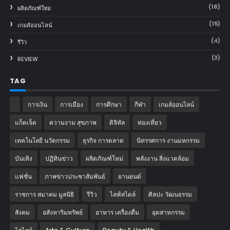
(18)
ผลิตภัณฑ์ใหม่
(15)
เกมส์ออนไลน์
(4)
รีวิว
(3)
REVIEW
TAG
การเงิน
การเมือง
การศึกษา
กีฬา
เกมส์ออนไลน์
แก็ตเจ็ต
ความงาม สุขภาพ
ดิจิทัล
ท่องเที่ยว
เทคโนโลยี นวัตกรรม
ธุรกิจ การตลาด
นิทรรศการ งานมหกรรม
บันเทิง
ปฏิทินข่าว
ผลิตภัณฑ์ใหม่
พลังงาน สิ่งแวดล้อม
แฟชั่น
ภาพข่าวประชาสัมพันธ์
‎ยานยนต์‎
ราชการ สมาคม มูลนิธิ
รีวิว
ไลฟ์สไตล์
ศิลปะ วัฒนธรรม
สังคม
อสังหาริมทรัพย์
อาหาร เครื่องดื่ม
อุตสาหกรรม