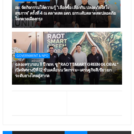
อย. จัดกิจกรรมให้ความรู้ "เลือกซื้อ เลือกกิน ปลอดภัยใส่ใจ
สุขภาพ" ครั้งที่ 4 ณ ตลาดสด อตก. ยกระดับตลาดสดปลอดภัย
ใจกลางเมืองกรุง
GOVERNMENT & NPO
ฉลองครบรอบ 11 ปี กยท. ชู “RAOT SMART GREEN GLOBAL”
เปิดทิศทางปีที่ 12 ขับเคลื่อนนวัตกรรม–เศรษฐกิจสีเขียว ยก
ระดับยางไทยสู่สากล