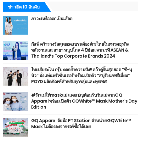
ข่าวฮิต 10 อันดับ
ภาวะเหงื่อออกเป็นเลือด
กัลฟ์ คว้ารางวัลสุดยอดแบรนด์องค์กรไทยในหมวดธุรกิจ
พลังงานและสาธารณูปโภค 4 ปีซ้อน จากเวที ASEAN &
Thailand’s Top Corporate Brands 2024
ไทยเจียระไน กรุ๊ป ตอกย้ำความปัง!! คว้าคู่จิ้นสุดฮอต “ซี-นุ
นิว” นั่งแท่นพรีเซ็นเตอร์ พร้อมเปิดตัว “สบู่รังนกพรีเมี่ยม”
POYD ผลิตภัณฑ์สำหรับทุกกลุ่มและทุกเพศ
#รักแม่ให้maskแม่ แคมเปญต้อนรับวันแม่จาก GQ
Apparel พร้อมเปิดตัว GQWhite™ Mask Mother's Day
Edition
GQ Apparel จับมือ PT Station จำหน่าย GQWhite™
Mask ไม่ต้องลงจากรถก็ซื้อได้เลย!