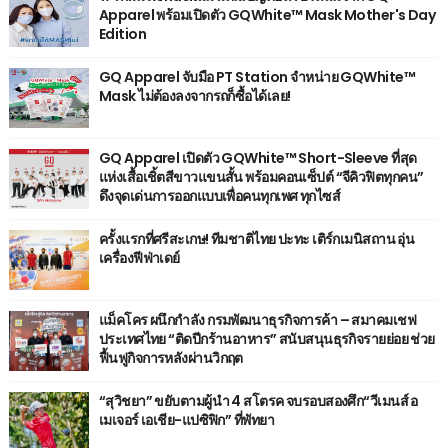
Apparel พร้อมเปิดตัว GQWhite™ Mask Mother's Day
Edition
GQ Apparel จับมือ PT Station จำหน่าย GQWhite™
Mask ไม่ต้องลงจากรถก็ซื้อได้เลย!
GQ Apparel เปิดตัว GQWhite™ Short-Sleeve ที่สุด
แห่งเสื้อเชิ้ตสีขาวแขนสั้น พร้อมคอนเซ็ปต์ “จีคิวฟิตทุกคน”
ดึงจุดเด่นการออกแบบเพื่อคนทุกเพศ ทุกไซส์
ครั้งแรกที่ศรีสะเกษ! ทีมชาติไทย ปะทะ เติร์กเมนิสถาน อุ่น
เครื่องฟีฟ่าเดย์
แม็คโคร ผนึกกำลัง กรมพัฒนาธุรกิจการค้า – สมาคมเชฟ
ประเทศไทย “ติดปีกร้านอาหาร” สนับสนุนธุรกิจรายย่อย ช่วย
ฟื้นฟูกิจการหลังผ่านวิกฤต
“สุวิชยา” ขยับตามผู้นำ 4 สโตรค จบรอบสองศึก“วีเมนส์ อ
เมเจอร์ เอเชีย-แปซิฟิก” ที่พัทยา