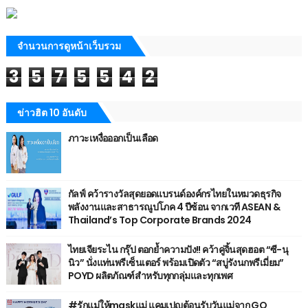
จำนวนการดูหน้าเว็บรวม
3
5
7
5
5
4
2
ข่าวฮิต 10 อันดับ
ภาวะเหงื่อออกเป็นเลือด
กัลฟ์ คว้ารางวัลสุดยอดแบรนด์องค์กรไทยในหมวดธุรกิจ
พลังงานและสาธารณูปโภค 4 ปีซ้อน จากเวที ASEAN &
Thailand’s Top Corporate Brands 2024
ไทยเจียระไน กรุ๊ป ตอกย้ำความปัง!! คว้าคู่จิ้นสุดฮอต “ซี-นุ
นิว” นั่งแท่นพรีเซ็นเตอร์ พร้อมเปิดตัว “สบู่รังนกพรีเมี่ยม”
POYD ผลิตภัณฑ์สำหรับทุกกลุ่มและทุกเพศ
#รักแม่ให้maskแม่ แคมเปญต้อนรับวันแม่จาก GQ