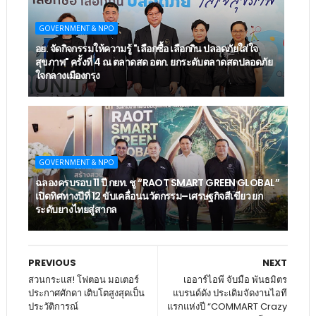
GOVERNMENT & NPO
อย. จัดกิจกรรมให้ความรู้ "เลือกซื้อ เลือกกิน ปลอดภัยใส่ใจ
สุขภาพ" ครั้งที่ 4 ณ ตลาดสด อตก. ยกระดับตลาดสดปลอดภัย
ใจกลางเมืองกรุง
GOVERNMENT & NPO
ฉลองครบรอบ 11 ปี กยท. ชู “RAOT SMART GREEN GLOBAL”
เปิดทิศทางปีที่ 12 ขับเคลื่อนนวัตกรรม–เศรษฐกิจสีเขียว ยก
ระดับยางไทยสู่สากล
PREVIOUS
NEXT
สวนกระแส! โฟตอน มอเตอร์
เออาร์ไอพี จับมือ พันธมิตร
ประกาศศักดา เติบโตสูงสุดเป็น
แบรนด์ดัง ประเดิมจัดงานไอที
ประวัติการณ์
แรกแห่งปี “COMMART Crazy