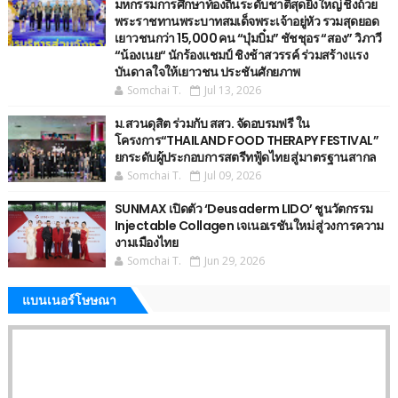
มหกรรมการศึกษาท้องถิ่นระดับชาติสุดยิ่งใหญ่ ชิงถ้วย
พระราชทานพระบาทสมเด็จพระเจ้าอยู่หัว รวมสุดยอด
เยาวชนกว่า 15,000 คน “บุ๋มบิ๋ม” ชัชชุอร “สอง” วิภาวี
“น้องเนย“ นักร้องแชมป์ ชิงช้าสวรรค์ ร่วมสร้างแรง
บันดาลใจให้เยาวชน ประชันศักยภาพ
Somchai T.
Jul 13, 2026
ม.สวนดุสิต ร่วมกับ สสว. จัดอบรมฟรี ใน
โครงการ“THAILAND FOOD THERAPY FESTIVAL”
ยกระดับผู้ประกอบการสตรีทฟู้ดไทย สู่มาตรฐานสากล
Somchai T.
Jul 09, 2026
SUNMAX เปิดตัว ‘Deusaderm LIDO’ ชูนวัตกรรม
Injectable Collagen เจเนอเรชันใหม่ สู่วงการความ
งามเมืองไทย
Somchai T.
Jun 29, 2026
แบนเนอร์โษษณา