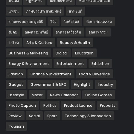
บันเทิง
ปฏิทินข่าว
ผลิตภัณฑ์ใหม่
พลังงาน สิ่งแวดล้อม
แฟชั่น
ภาพข่าวประชาสัมพันธ์
‎ยานยนต์‎
ราชการ สมาคม มูลนิธิ
รีวิว
ไลฟ์สไตล์
ศิลปะ วัฒนธรรม
สังคม
อสังหาริมทรัพย์
อาหาร เครื่องดื่ม
อุตสาหกรรม
ไฮไลท์
Arts & Culture
Beauty & Health
Business & Marketing
Digital
Education
Energy & Environment
Entertainment
Exhibition
Fashion
Finance & Investment
Food & Beverage
Gadget
Government & NPO
Highlight
Industry
Lifestyle
Motor
News Calendar
Online Games
Photo Caption
Politics
Product Launce
Property
Review
Social
Sport
Technology & Innovation
Tourism