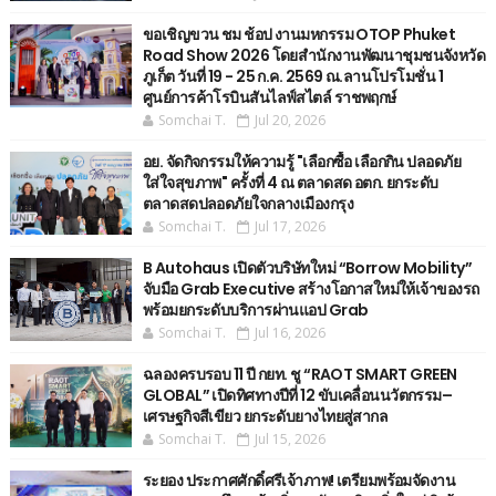
ขอเชิญขวน ชม ช้อป งานมหกรรม OTOP Phuket
Road Show 2026 โดยสำนักงานพัฒนาชุมชนจังหวัด
ภูเก็ต วันที่ 19 - 25 ก.ค. 2569 ณ.ลานโปรโมชั่น 1
ศูนย์การค้าโรบินสันไลฟ์สไตล์ ราชพฤกษ์
Somchai T.
Jul 20, 2026
อย. จัดกิจกรรมให้ความรู้ "เลือกซื้อ เลือกกิน ปลอดภัย
ใส่ใจสุขภาพ" ครั้งที่ 4 ณ ตลาดสด อตก. ยกระดับ
ตลาดสดปลอดภัยใจกลางเมืองกรุง
Somchai T.
Jul 17, 2026
B Autohaus เปิดตัวบริษัทใหม่ “Borrow Mobility”
จับมือ Grab Executive สร้างโอกาสใหม่ให้เจ้าของรถ
พร้อมยกระดับบริการผ่านแอป Grab
Somchai T.
Jul 16, 2026
ฉลองครบรอบ 11 ปี กยท. ชู “RAOT SMART GREEN
GLOBAL” เปิดทิศทางปีที่ 12 ขับเคลื่อนนวัตกรรม–
เศรษฐกิจสีเขียว ยกระดับยางไทยสู่สากล
Somchai T.
Jul 15, 2026
ระยอง ประกาศศักดิ์ศรีเจ้าภาพ! เตรียมพร้อมจัดงาน