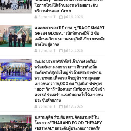
โอกาสใหม่ให้เจ้าของรถ พร้อมยกระดับ
บริการผ่านแอป Grab
Somchai T.
Jul 16, 2026
ฉลองครบรอบ 11 ปี กยท. ชู “RAOT SMART
GREEN GLOBAL” เปิดทิศทางปีที่ 12 ขับ
เคลื่อนนวัตกรรม–เศรษฐกิจสีเขียว ยกระดับ
ยางไทยสู่สากล
Somchai T.
Jul 15, 2026
ระยอง ประกาศศักดิ์ศรีเจ้าภาพ! เตรียม
พร้อมจัดงาน มหกรรมการศึกษาท้องถิ่น
ระดับชาติสุดยิ่งใหญ่ ชิงถ้วยพระราชทาน
พระบาทสมเด็จพระเจ้าอยู่หัว รวมสุดยอด
เยาวชนกว่า 15,000 คน “บุ๋มบิ๋ม” ชัชชุอร
“สอง” วิภาวี “น้องเนย“ นักร้องแชมป์ ชิงช้า
สวรรค์ ร่วมสร้างแรงบันดาลใจให้เยาวชน
ประชันศักยภาพ
Somchai T.
Jul 13, 2026
ม.สวนดุสิต ร่วมกับ สสว. จัดอบรมฟรี ใน
โครงการ“THAILAND FOOD THERAPY
FESTIVAL” ยกระดับผู้ประกอบการสตรีท