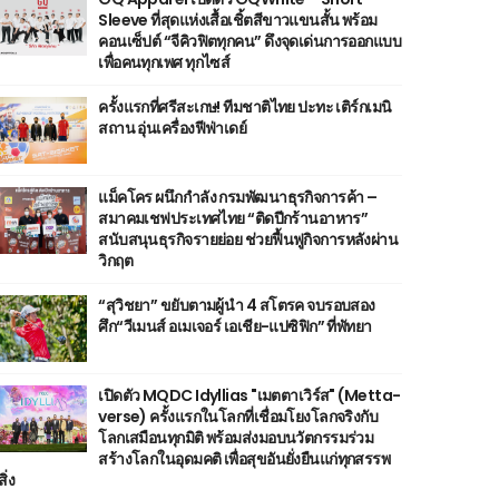
Sleeve ที่สุดแห่งเสื้อเชิ้ตสีขาวแขนสั้น พร้อม
คอนเซ็ปต์ “จีคิวฟิตทุกคน” ดึงจุดเด่นการออกแบบ
เพื่อคนทุกเพศ ทุกไซส์
ครั้งแรกที่ศรีสะเกษ! ทีมชาติไทย ปะทะ เติร์กเมนิ
สถาน อุ่นเครื่องฟีฟ่าเดย์
แม็คโคร ผนึกกำลัง กรมพัฒนาธุรกิจการค้า –
สมาคมเชฟประเทศไทย “ติดปีกร้านอาหาร”
สนับสนุนธุรกิจรายย่อย ช่วยฟื้นฟูกิจการหลังผ่าน
วิกฤต
“สุวิชยา” ขยับตามผู้นำ 4 สโตรค จบรอบสอง
ศึก“วีเมนส์ อเมเจอร์ เอเชีย-แปซิฟิก” ที่พัทยา
เปิดตัว MQDC Idyllias "เมตตาเวิร์ส" (Metta-
verse) ครั้งแรกในโลกที่เชื่อมโยงโลกจริงกับ
โลกเสมือนทุกมิติ พร้อมส่งมอบนวัตกรรมร่วม
สร้างโลกในอุดมคติ เพื่อสุขอันยั่งยืนแก่ทุกสรรพ
สิ่ง