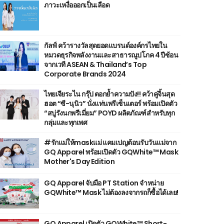
ภาวะเหงื่อออกเป็นเลือด
กัลฟ์ คว้ารางวัลสุดยอดแบรนด์องค์กรไทยใน
หมวดธุรกิจพลังงานและสาธารณูปโภค 4 ปีซ้อน
จากเวที ASEAN & Thailand’s Top
Corporate Brands 2024
ไทยเจียระไน กรุ๊ป ตอกย้ำความปัง!! คว้าคู่จิ้นสุด
ฮอต “ซี-นุนิว” นั่งแท่นพรีเซ็นเตอร์ พร้อมเปิดตัว
“สบู่รังนกพรีเมี่ยม” POYD ผลิตภัณฑ์สำหรับทุก
กลุ่มและทุกเพศ
#รักแม่ให้maskแม่ แคมเปญต้อนรับวันแม่จาก
GQ Apparel พร้อมเปิดตัว GQWhite™ Mask
Mother's Day Edition
GQ Apparel จับมือ PT Station จำหน่าย
GQWhite™ Mask ไม่ต้องลงจากรถก็ซื้อได้เลย!
GQ Apparel เปิดตัว GQWhite™ Short-