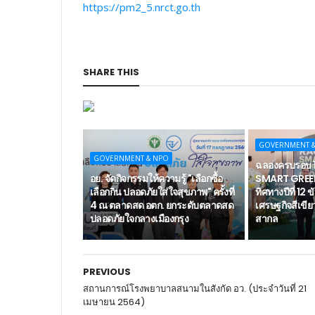
https://pm2_5.nrct.go.th
SHARE THIS
GOVERNMENT 
GOVERNMENT & NPO
ฉลองครบรอบ 11
อย. จัดกิจกรรมให้ความรู้ "เลือกซื้อ
SMART GREEN
เลือกกิน ปลอดภัยใส่ใจสุขภาพ" ครั้งที่
ทิศทางปีที่ 12
4 ณ ตลาดสด อตก. ยกระดับตลาดสด
เศรษฐกิจสีเขีย
ปลอดภัยใจกลางเมืองกรุง
สากล
PREVIOUS
สถานการณ์โรงพยาบาลสนามในสังกัด อว. (ประจำวันที่ 21
เมษายน 2564)