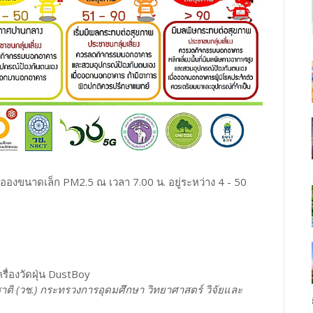
อองขนาดเล็ก PM2.5 ณ เวลา 7.00 น. อยู่ระหว่าง 4 - 50
รื่องวัดฝุ่น DustBoy
าติ (วช.) กระทรวงการอุดมศึกษา วิทยาศาสตร์ วิจัยและ