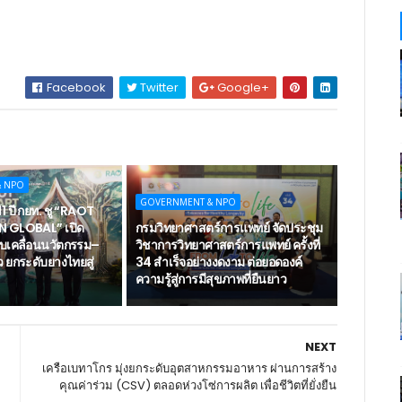
Facebook
Twitter
Google+
& NPO
GOVERNMENT & NPO
 ปี กยท. ชู “RAOT
 GLOBAL” เปิด
กรมวิทยาศาสตร์การแพทย์ จัดประชุม
 ขับเคลื่อนนวัตกรรม–
วิชาการวิทยาศาสตร์การแพทย์ ครั้งที่
ว ยกระดับยางไทยสู่
34 สำเร็จอย่างงดงาม ต่อยอดองค์
ความรู้สู่การมีสุขภาพที่ยืนยาว
NEXT
เครือเบทาโกร มุ่งยกระดับอุตสาหกรรมอาหาร ผ่านการสร้าง
คุณค่าร่วม (CSV) ตลอดห่วงโซ่การผลิต เพื่อชีวิตที่ยั่งยืน