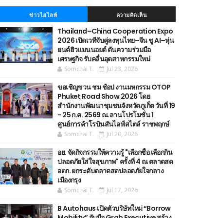
ข่าวไฮไลท์
ความคิดเห็น
Thailand–China Cooperation Expo
2026 เปิดเวทีจับคู่ลงทุนไทย–จีน ชู AI–หุ่น
ยนต์ฮิวแมนนอยด์ ดันความร่วมมือ
เศรษฐกิจ รับคลื่นอุตสาหกรรมใหม่
Somchai T.
Jul 23, 2026
ขอเชิญขวน ชม ช้อป งานมหกรรม OTOP
Phuket Road Show 2026 โดย
สำนักงานพัฒนาชุมชนจังหวัดภูเก็ต วันที่ 19
- 25 ก.ค. 2569 ณ.ลานโปรโมชั่น 1
ศูนย์การค้าโรบินสันไลฟ์สไตล์ ราชพฤกษ์
Somchai T.
Jul 20, 2026
อย. จัดกิจกรรมให้ความรู้ "เลือกซื้อ เลือกกิน
ปลอดภัยใส่ใจสุขภาพ" ครั้งที่ 4 ณ ตลาดสด
อตก. ยกระดับตลาดสดปลอดภัยใจกลาง
เมืองกรุง
Somchai T.
Jul 17, 2026
B Autohaus เปิดตัวบริษัทใหม่ “Borrow
Mobility” จับมือ Grab Executive สร้าง