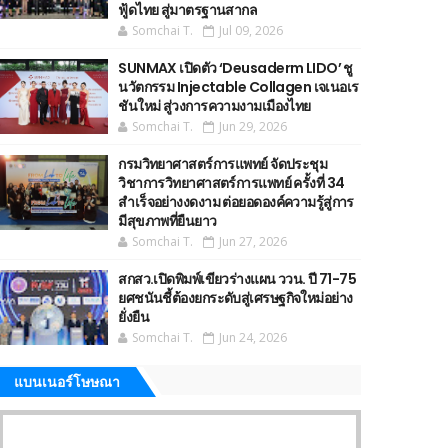
ฟู้ดไทย สู่มาตรฐานสากล
Somchai T.
Jul 09, 2026
SUNMAX เปิดตัว ‘Deusaderm LIDO’ ชู
นวัตกรรม Injectable Collagen เจเนอเร
ชันใหม่ สู่วงการความงามเมืองไทย
Somchai T.
Jun 29, 2026
กรมวิทยาศาสตร์การแพทย์ จัดประชุม
วิชาการวิทยาศาสตร์การแพทย์ ครั้งที่ 34
สำเร็จอย่างงดงาม ต่อยอดองค์ความรู้สู่การ
มีสุขภาพที่ยืนยาว
Somchai T.
Jun 27, 2026
สกสว.เปิดพิมพ์เขียวร่างแผน ววน. ปี 71-75
ยศชนันชี้ต้องยกระดับสู่เศรษฐกิจใหม่อย่าง
ยั่งยืน
Somchai T.
Jun 24, 2026
แบนเนอร์โษษณา