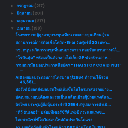
กรกฎาคม
(217)
►
มิถุนายน
(201)
►
พฤษภาคม
(217)
►
เมษายน
(198)
▼
โรงพยาบาลผู้สูงอายุบางขุนเทียน เขตบางขุนเทียน (รพ....
สถานการณ์การติดเชื้อโควิด-19 ณ วันศุกร์ที่ 30 เมษา...
วช. หนุน นวัตกรรมชุดที่นอนยางพารา ตอบรับสถานการณ์โ...
“โรบินฮู้ด” พร้อมเป็นตัวกลางไม่เก็บ GP ช่วยร้านอาห...
กรมอนามัย มอบประกาศนียบัตร “THAI STOP COVID Plus”
...
AIS เผยผลประกอบการไตรมาส 1/2564 ทำรายได้รวม
45,861...
ปอร์เช่ มียอดส่งมอบรถใหม่เพิ่มขึ้นในไตรมาสแรกอย่าง...
ปตท.สผ. มอบเตียงและรถเข็นเคลื่อนย้ายผู้ป่วยแรงดันล...
ถิรไทย ประชุมผู้ถือหุ้นประจำปี 2564 สรุปผลการดำเนิ...
“ทีวี ธันเดอร์” ปล่อยทีเซอร์ซีรีส์แห่งปี กระแสแรงข...
ไทยพาณิชย์ชี้โควิดรอบใหม่ดันประกันโตแรง
อว. เผยฉีดวัคซีนทั่วโลกแล้ว 1,082 ล้านโดส ใน 191 ป...