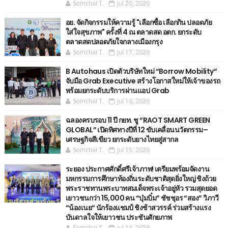
Somchai T.
Jul 20, 2026
อย. จัดกิจกรรมให้ความรู้ "เลือกซื้อ เลือกกิน ปลอดภัย
ใส่ใจสุขภาพ" ครั้งที่ 4 ณ ตลาดสด อตก. ยกระดับ
ตลาดสดปลอดภัยใจกลางเมืองกรุง
Somchai T.
Jul 17, 2026
B Autohaus เปิดตัวบริษัทใหม่ “Borrow Mobility”
จับมือ Grab Executive สร้างโอกาสใหม่ให้เจ้าของรถ
พร้อมยกระดับบริการผ่านแอป Grab
Somchai T.
Jul 16, 2026
ฉลองครบรอบ 11 ปี กยท. ชู “RAOT SMART GREEN
GLOBAL” เปิดทิศทางปีที่ 12 ขับเคลื่อนนวัตกรรม–
เศรษฐกิจสีเขียว ยกระดับยางไทยสู่สากล
Somchai T.
Jul 15, 2026
ระยอง ประกาศศักดิ์ศรีเจ้าภาพ! เตรียมพร้อมจัดงาน
มหกรรมการศึกษาท้องถิ่นระดับชาติสุดยิ่งใหญ่ ชิงถ้วย
พระราชทานพระบาทสมเด็จพระเจ้าอยู่หัว รวมสุดยอด
เยาวชนกว่า 15,000 คน “บุ๋มบิ๋ม” ชัชชุอร “สอง” วิภาวี
“น้องเนย“ นักร้องแชมป์ ชิงช้าสวรรค์ ร่วมสร้างแรง
บันดาลใจให้เยาวชน ประชันศักยภาพ
Somchai T.
Jul 13, 2026