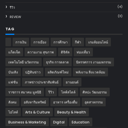
(4)
รีวิว
(3)
REVIEW
TAG
การเงิน
การเมือง
การศึกษา
กีฬา
เกมส์ออนไลน์
แก็ตเจ็ต
ความงาม สุขภาพ
ดิจิทัล
ท่องเที่ยว
เทคโนโลยี นวัตกรรม
ธุรกิจ การตลาด
นิทรรศการ งานมหกรรม
บันเทิง
ปฏิทินข่าว
ผลิตภัณฑ์ใหม่
พลังงาน สิ่งแวดล้อม
แฟชั่น
ภาพข่าวประชาสัมพันธ์
‎ยานยนต์‎
ราชการ สมาคม มูลนิธิ
รีวิว
ไลฟ์สไตล์
ศิลปะ วัฒนธรรม
สังคม
อสังหาริมทรัพย์
อาหาร เครื่องดื่ม
อุตสาหกรรม
ไฮไลท์
Arts & Culture
Beauty & Health
Business & Marketing
Digital
Education