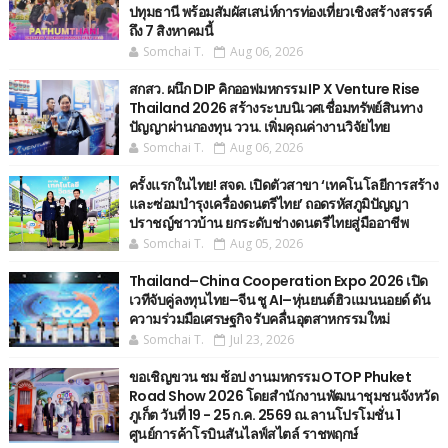
ปทุมธานี พร้อมสัมผัสเสน่ห์การท่องเที่ยวเชิงสร้างสรรค์
ถึง 7 สิงหาคมนี้
Somchai T.
Aug 06, 2026
สกสว. ผนึก DIP คิกออฟมหกรรม IP X Venture Rise
Thailand 2026 สร้างระบบนิเวศเชื่อมทรัพย์สินทาง
ปัญญาผ่านกองทุน ววน. เพิ่มคุณค่างานวิจัยไทย
Somchai T.
Aug 06, 2026
ครั้งแรกในไทย! สจด. เปิดตัวสาขา ‘เทคโนโลยีการสร้าง
และซ่อมบำรุงเครื่องดนตรีไทย’ ​ถอดรหัสภูมิปัญญา
ปราชญ์ชาวบ้าน ยกระดับช่างดนตรีไทยสู่มืออาชีพ
Somchai T.
Aug 05, 2026
Thailand–China Cooperation Expo 2026 เปิด
เวทีจับคู่ลงทุนไทย–จีน ชู AI–หุ่นยนต์ฮิวแมนนอยด์ ดัน
ความร่วมมือเศรษฐกิจ รับคลื่นอุตสาหกรรมใหม่
Somchai T.
Jul 23, 2026
ขอเชิญขวน ชม ช้อป งานมหกรรม OTOP Phuket
Road Show 2026 โดยสำนักงานพัฒนาชุมชนจังหวัด
ภูเก็ต วันที่ 19 - 25 ก.ค. 2569 ณ.ลานโปรโมชั่น 1
ศูนย์การค้าโรบินสันไลฟ์สไตล์ ราชพฤกษ์