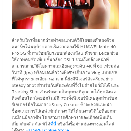
สำหรับใครที่อยากถ่ายทำคอนเทนต์วิดีโอของตัวเองด้วย
สมาร์ทโฟนดูบ้าง อาจเริ่มจากลองใช้ HUAWEI Mate 40
Pro 5G ที่มาพร้อมกับระบบกล้องหลัง 3 ตัวจาก Leica ช่วย
ให้ภาพคมชัดเทียบชั้นกล้อง DSLR รวมถึงกล้องหน้าที่
สามารถถ่ายวิดีโอความละเอียดสูงระดับ 4K ที่ 60 เฟรมต่อ
วินาที (fps) พร้อมเลนส์กว้างพิเศษ เก็บภาพ Vlog แบบเซล
ฟี่ได้ทุกรายละเอียด นอกจากนี้ยังมีฟีเจอร์อัจฉริยะอย่าง
Steady Shot สำหรับกันสั่นระดับที่วิ่งไปถ่ายไปก็ยังได้ และ
Tracking Shot สำหรับตามติดบุคคลที่ถูกถ่ายได้ทุกจังหวะ
ที่เคลื่อนไหวโดยอัตโนมัติ รวมทั้งฟีเจอร์พิเศษสุดสำหรับค
รีเอเตอร์มือใหม่อย่าง Story Creator ซึ่งจะช่วยแนะนำ
ช็อตและการใส่เอฟเฟกต์ต่างๆ ให้ได้ผลงานวิดีโอที่ออกมา
เหมือนมืออาชีพ โดยสามารถศึกษารายละเอียดเพิ่มเติม
เกี่ยวกับผลิตภัณฑ์ได้
ที่นี่
หรือสั่งซื้อผ่านช่องทางออนไลน์
ได้ทาง
HUAWEI Online Store