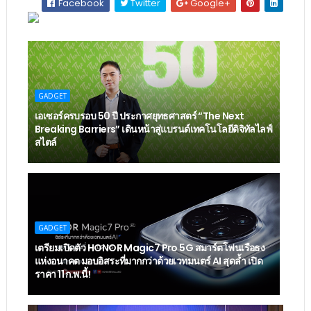
Facebook
Twitter
Google+
GADGET
เอเซอร์ครบรอบ 50 ปี ประกาศยุทธศาสตร์ “The Next
Breaking Barriers” เดินหน้าสู่แบรนด์เทคโนโลยีดิจิทัลไลฟ์
สไตล์
GADGET
เตรียมเปิดตัว HONOR Magic7 Pro 5G สมาร์ตโฟนเรือธง
แห่งอนาคต มอบอิสระที่มากกว่าด้วยเวทมนตร์ AI สุดล้ำ เปิด
ราคา 11 ก.พ.นี้!