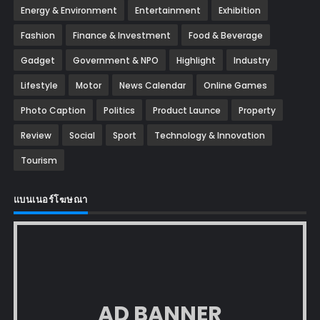
Energy & Environment
Entertainment
Exhibition
Fashion
Finance & Investment
Food & Beverage
Gadget
Government & NPO
Highlight
Industry
Lifestyle
Motor
News Calendar
Online Games
Photo Caption
Politics
Product Launce
Property
Review
Social
Sport
Technology & Innovation
Tourism
แบนเนอร์โฆษณา
AD BANNER