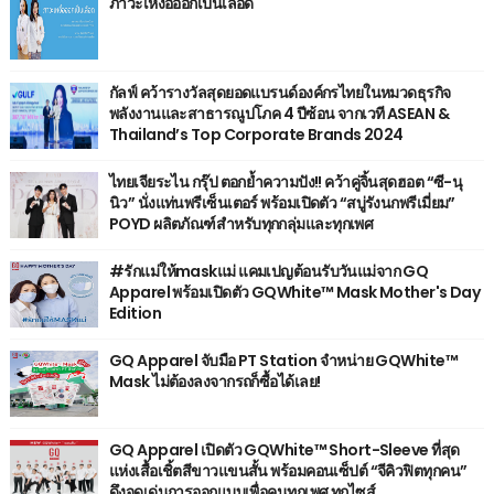
ภาวะเหงื่อออกเป็นเลือด
กัลฟ์ คว้ารางวัลสุดยอดแบรนด์องค์กรไทยในหมวดธุรกิจ
พลังงานและสาธารณูปโภค 4 ปีซ้อน จากเวที ASEAN &
Thailand’s Top Corporate Brands 2024
ไทยเจียระไน กรุ๊ป ตอกย้ำความปัง!! คว้าคู่จิ้นสุดฮอต “ซี-นุ
นิว” นั่งแท่นพรีเซ็นเตอร์ พร้อมเปิดตัว “สบู่รังนกพรีเมี่ยม”
POYD ผลิตภัณฑ์สำหรับทุกกลุ่มและทุกเพศ
#รักแม่ให้maskแม่ แคมเปญต้อนรับวันแม่จาก GQ
Apparel พร้อมเปิดตัว GQWhite™ Mask Mother's Day
Edition
GQ Apparel จับมือ PT Station จำหน่าย GQWhite™
Mask ไม่ต้องลงจากรถก็ซื้อได้เลย!
GQ Apparel เปิดตัว GQWhite™ Short-Sleeve ที่สุด
แห่งเสื้อเชิ้ตสีขาวแขนสั้น พร้อมคอนเซ็ปต์ “จีคิวฟิตทุกคน”
ดึงจุดเด่นการออกแบบเพื่อคนทุกเพศ ทุกไซส์