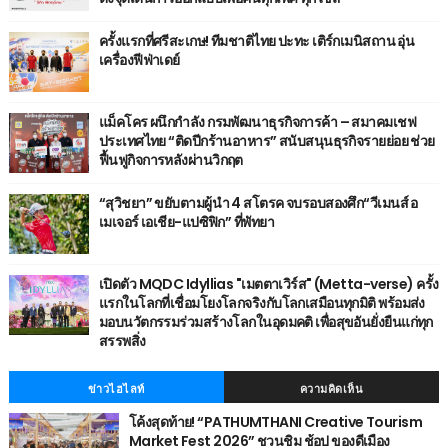
ครั้งแรกที่ศรีสะเกษ! ทีมชาติไทย ปะทะ เติร์กเมนิสถาน อุ่น
เครื่องฟีฟ่าเดย์
แม็คโคร ผนึกกำลัง กรมพัฒนาธุรกิจการค้า – สมาคมเชฟ
ประเทศไทย “ติดปีกร้านอาหาร” สนับสนุนธุรกิจรายย่อย ช่วย
ฟื้นฟูกิจการหลังผ่านวิกฤต
“สุวิชยา” ขยับตามผู้นำ 4 สโตรค จบรอบสองศึก“วีเมนส์ อ
เมเจอร์ เอเชีย-แปซิฟิก” ที่พัทยา
เปิดตัว MQDC Idyllias "เมตตาเวิร์ส" (Metta-verse) ครั้ง
แรกในโลกที่เชื่อมโยงโลกจริงกับโลกเสมือนทุกมิติ พร้อมส่ง
มอบนวัตกรรมร่วมสร้างโลกในอุดมคติ เพื่อสุขอันยั่งยืนแก่ทุก
สรรพสิ่ง
ข่าวไฮไลท์
ความคิดเห็น
โค้งสุดท้าย! “PATHUMTHANI Creative Tourism
Market Fest 2026” ชวนชิม ช้อป ของดีเมือง