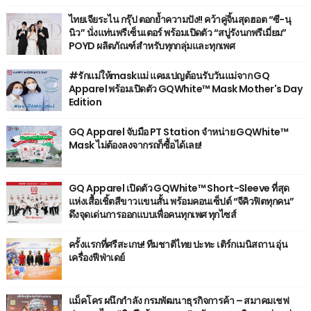
ไทยเจียระไน กรุ๊ป ตอกย้ำความปัง!! คว้าคู่จิ้นสุดฮอต “ซี-นุ
นิว” นั่งแท่นพรีเซ็นเตอร์ พร้อมเปิดตัว “สบู่รังนกพรีเมี่ยม”
POYD ผลิตภัณฑ์สำหรับทุกกลุ่มและทุกเพศ
#รักแม่ให้maskแม่ แคมเปญต้อนรับวันแม่จาก GQ
Apparel พร้อมเปิดตัว GQWhite™ Mask Mother's Day
Edition
GQ Apparel จับมือ PT Station จำหน่าย GQWhite™
Mask ไม่ต้องลงจากรถก็ซื้อได้เลย!
GQ Apparel เปิดตัว GQWhite™ Short-Sleeve ที่สุด
แห่งเสื้อเชิ้ตสีขาวแขนสั้น พร้อมคอนเซ็ปต์ “จีคิวฟิตทุกคน”
ดึงจุดเด่นการออกแบบเพื่อคนทุกเพศ ทุกไซส์
ครั้งแรกที่ศรีสะเกษ! ทีมชาติไทย ปะทะ เติร์กเมนิสถาน อุ่น
เครื่องฟีฟ่าเดย์
แม็คโคร ผนึกกำลัง กรมพัฒนาธุรกิจการค้า – สมาคมเชฟ