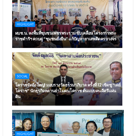
HIGHLIGHT
ผบช.น. ลงพื้นที่ชุมชนเพชรพระราม ขับเคลื่อนโครงการพระ
ราชดำริฯ ควบคู่ “ชุมชนยั่งยืน” แก้ปัญหายาเสพติดครบวงจร
SOCIAL
โคราชจัดยิ่งใหญ่! มอบรางวัลธรรมาภิบาล ครั้งที่ 12 เชิดชู “เดย์
โคราช” นักธุรกิจหลานย่าโมคนโคราช ต้นแบบคนดีศรีแผ่น
ดิน
HIGHLIGHT