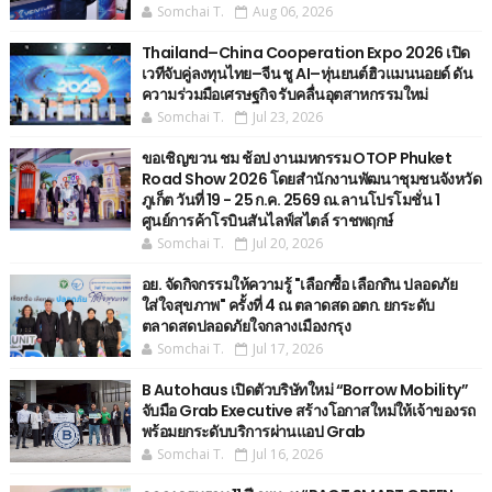
Somchai T.
Aug 06, 2026
Thailand–China Cooperation Expo 2026 เปิด
เวทีจับคู่ลงทุนไทย–จีน ชู AI–หุ่นยนต์ฮิวแมนนอยด์ ดัน
ความร่วมมือเศรษฐกิจ รับคลื่นอุตสาหกรรมใหม่
Somchai T.
Jul 23, 2026
ขอเชิญขวน ชม ช้อป งานมหกรรม OTOP Phuket
Road Show 2026 โดยสำนักงานพัฒนาชุมชนจังหวัด
ภูเก็ต วันที่ 19 - 25 ก.ค. 2569 ณ.ลานโปรโมชั่น 1
ศูนย์การค้าโรบินสันไลฟ์สไตล์ ราชพฤกษ์
Somchai T.
Jul 20, 2026
อย. จัดกิจกรรมให้ความรู้ "เลือกซื้อ เลือกกิน ปลอดภัย
ใส่ใจสุขภาพ" ครั้งที่ 4 ณ ตลาดสด อตก. ยกระดับ
ตลาดสดปลอดภัยใจกลางเมืองกรุง
Somchai T.
Jul 17, 2026
B Autohaus เปิดตัวบริษัทใหม่ “Borrow Mobility”
จับมือ Grab Executive สร้างโอกาสใหม่ให้เจ้าของรถ
พร้อมยกระดับบริการผ่านแอป Grab
Somchai T.
Jul 16, 2026