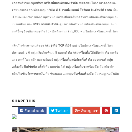
ผลิตสินค้าของกลุ่ม
บริษัท เครื่องดื่มกระทิงแดง จำกัด
รับผิดชอบในการทำตลาดและ
จำหน่ายผลิตภัณฑ์ของกลุ่ม
บริษัท ที.จี. เวนดิ้ง แอนด์ โชว์เคส อินดัสทรีส์ จำกัด
เป็น
เจ้าของและบริหารจัดการตู้จำหน่ายเครื่องดื่มอัตโนมัติสำหรับผลิตภัณฑ์ของกลุ่มและ
แบรนด์อื่นๆ และ
บริษัท เดอเบล จำกัด
ดูแลการจัดจำหน่ายผลิตภัณฑ์ของกลุ่มและแบ
รนด์อื่นๆ ปัจจุบันกลุ่มธุรกิจ TCP มีพนักงานกว่า 5,000 คน ในประเทศไทยและทั่วโลก
ผลิตภัณฑ์และแบรนด์ของ
กลุ่มธุรกิจ TCP
ที่มีจำหน่ายในประเทศไทยและทั่วโลก
ประกอบด้วย 6 กลุ่มผลิตภัณฑ์รวม 8 แบรนด์ คือ
กลุ่มเครื่องดื่มให้พลังงาน
คือ กระทิง
แดง เรดดี้ โสมพลัส และวอริเออร์
กลุ่มเครื่องดื่มสปอร์ตดริ้งค์
คือ สปอนเซอร์
กลุ่ม
เครื่องดื่มฟังก์ชันนัล ดริ้งก์
คือ แมนซั่ม ไฮ่!
กลุ่มเครื่องดื่มชาพร้อมดื่ม
คือ เพียวริคุ
ผลิตภัณฑ์เมล็ดทานตะวัน
คือ ซันสแนค และ
กลุ่มหัวเชื้อเครื่องดื่ม
คือ เรดบูลรสดั้งเดิม
SHARE THIS
Facebook
Twitter
Google+