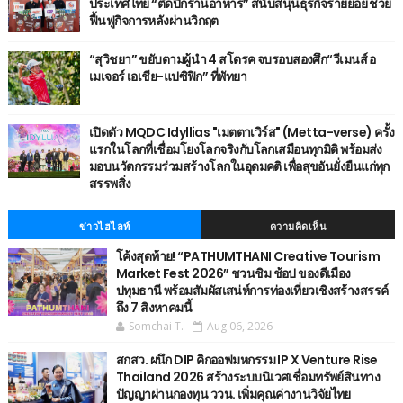
ประเทศไทย “ติดปีกร้านอาหาร” สนับสนุนธุรกิจรายย่อย ช่วย
ฟื้นฟูกิจการหลังผ่านวิกฤต
“สุวิชยา” ขยับตามผู้นำ 4 สโตรค จบรอบสองศึก“วีเมนส์ อ
เมเจอร์ เอเชีย-แปซิฟิก” ที่พัทยา
เปิดตัว MQDC Idyllias "เมตตาเวิร์ส" (Metta-verse) ครั้ง
แรกในโลกที่เชื่อมโยงโลกจริงกับโลกเสมือนทุกมิติ พร้อมส่ง
มอบนวัตกรรมร่วมสร้างโลกในอุดมคติ เพื่อสุขอันยั่งยืนแก่ทุก
สรรพสิ่ง
ข่าวไฮไลท์
ความคิดเห็น
โค้งสุดท้าย! “PATHUMTHANI Creative Tourism
Market Fest 2026” ชวนชิม ช้อป ของดีเมือง
ปทุมธานี พร้อมสัมผัสเสน่ห์การท่องเที่ยวเชิงสร้างสรรค์
ถึง 7 สิงหาคมนี้
Somchai T.
Aug 06, 2026
สกสว. ผนึก DIP คิกออฟมหกรรม IP X Venture Rise
Thailand 2026 สร้างระบบนิเวศเชื่อมทรัพย์สินทาง
ปัญญาผ่านกองทุน ววน. เพิ่มคุณค่างานวิจัยไทย