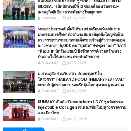
ฉลองครบรอบ 11 ปี กยท. ชู “RAOT SMART GREEN
GLOBAL” เปิดทิศทางปีที่ 12 ขับเคลื่อนนวัตกรรม–
เศรษฐกิจสีเขียว ยกระดับยางไทยสู่สากล
Somchai T.
Jul 15, 2026
ระยอง ประกาศศักดิ์ศรีเจ้าภาพ! เตรียมพร้อมจัดงาน
มหกรรมการศึกษาท้องถิ่นระดับชาติสุดยิ่งใหญ่ ชิงถ้วย
พระราชทานพระบาทสมเด็จพระเจ้าอยู่หัว รวมสุดยอด
เยาวชนกว่า 15,000 คน “บุ๋มบิ๋ม” ชัชชุอร “สอง” วิภาวี
“น้องเนย“ นักร้องแชมป์ ชิงช้าสวรรค์ ร่วมสร้างแรง
บันดาลใจให้เยาวชน ประชันศักยภาพ
Somchai T.
Jul 13, 2026
ม.สวนดุสิต ร่วมกับ สสว. จัดอบรมฟรี ใน
โครงการ“THAILAND FOOD THERAPY FESTIVAL”
ยกระดับผู้ประกอบการสตรีทฟู้ดไทย สู่มาตรฐานสากล
Somchai T.
Jul 09, 2026
SUNMAX เปิดตัว ‘Deusaderm LIDO’ ชูนวัตกรรม
Injectable Collagen เจเนอเรชันใหม่ สู่วงการความ
งามเมืองไทย
Somchai T.
Jun 29, 2026