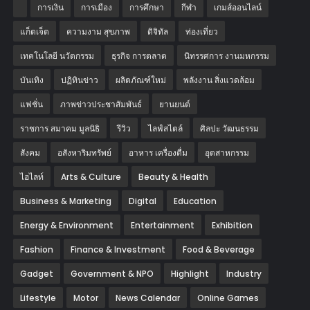
การเงิน
การเมือง
การศึกษา
กีฬา
เกมส์ออนไลน์
แก็ตเจ็ต
ความงาม สุขภาพ
ดิจิทัล
ท่องเที่ยว
เทคโนโลยี นวัตกรรม
ธุรกิจ การตลาด
นิทรรศการ งานมหกรรม
บันเทิง
ปฏิทินข่าว
ผลิตภัณฑ์ใหม่
พลังงาน สิ่งแวดล้อม
แฟชั่น
ภาพข่าวประชาสัมพันธ์
‎ยานยนต์‎
ราชการ สมาคม มูลนิธิ
รีวิว
ไลฟ์สไตล์
ศิลปะ วัฒนธรรม
สังคม
อสังหาริมทรัพย์
อาหาร เครื่องดื่ม
อุตสาหกรรม
ไฮไลท์
Arts & Culture
Beauty & Health
Business & Marketing
Digital
Education
Energy & Environment
Entertainment
Exhibition
Fashion
Finance & Investment
Food & Beverage
Gadget
Government & NPO
Highlight
Industry
Lifestyle
Motor
News Calendar
Online Games