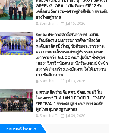
ฉลองครบรอบ 11 ปี กยท. ชู “RAOT SMART
GREEN GLOBAL” เปิดทิศทางปีที่ 12 ขับ
เคลื่อนนวัตกรรม–เศรษฐกิจสีเขียว ยกระดับ
ยางไทยสู่สากล
Somchai T.
Jul 15, 2026
ระยอง ประกาศศักดิ์ศรีเจ้าภาพ! เตรียม
พร้อมจัดงาน มหกรรมการศึกษาท้องถิ่น
ระดับชาติสุดยิ่งใหญ่ ชิงถ้วยพระราชทาน
พระบาทสมเด็จพระเจ้าอยู่หัว รวมสุดยอด
เยาวชนกว่า 15,000 คน “บุ๋มบิ๋ม” ชัชชุอร
“สอง” วิภาวี “น้องเนย“ นักร้องแชมป์ ชิงช้า
สวรรค์ ร่วมสร้างแรงบันดาลใจให้เยาวชน
ประชันศักยภาพ
Somchai T.
Jul 13, 2026
ม.สวนดุสิต ร่วมกับ สสว. จัดอบรมฟรี ใน
โครงการ“THAILAND FOOD THERAPY
FESTIVAL” ยกระดับผู้ประกอบการสตรีท
ฟู้ดไทย สู่มาตรฐานสากล
Somchai T.
Jul 09, 2026
แบนเนอร์โษษณา