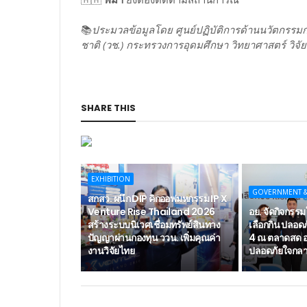
📚
ประมวลข้อมูลโดย ศูนย์ปฏิบัติการด้านนวัตกรรม
ชาติ (วช.) กระทรวงการอุดมศึกษา วิทยาศาสตร์ วิจั
SHARE THIS
EXHIBITION
GOVERNMENT 
สกสว. ผนึก DIP คิกออฟมหกรรม IP X
Venture Rise Thailand 2026
อย. จัดกิจกรรมใ
สร้างระบบนิเวศเชื่อมทรัพย์สินทาง
เลือกกิน ปลอดภั
ปัญญาผ่านกองทุน ววน. เพิ่มคุณค่า
4 ณ ตลาดสด อ
งานวิจัยไทย
ปลอดภัยใจกลาง