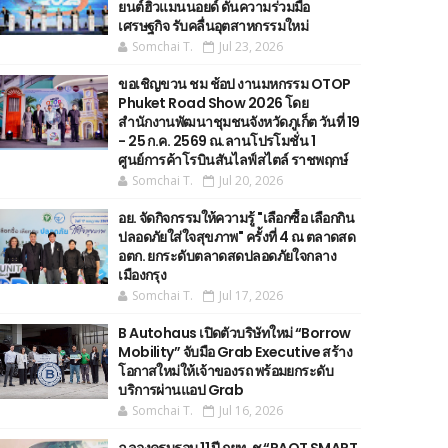
ยนต์ฮิวแมนนอยด์ ดันความร่วมมือ
เศรษฐกิจ รับคลื่นอุตสาหกรรมใหม่
Somchai T.
Jul 23, 2026
ขอเชิญขวน ชม ช้อป งานมหกรรม OTOP
Phuket Road Show 2026 โดย
สำนักงานพัฒนาชุมชนจังหวัดภูเก็ต วันที่ 19
- 25 ก.ค. 2569 ณ.ลานโปรโมชั่น 1
ศูนย์การค้าโรบินสันไลฟ์สไตล์ ราชพฤกษ์
Somchai T.
Jul 20, 2026
อย. จัดกิจกรรมให้ความรู้ "เลือกซื้อ เลือกกิน
ปลอดภัยใส่ใจสุขภาพ" ครั้งที่ 4 ณ ตลาดสด
อตก. ยกระดับตลาดสดปลอดภัยใจกลาง
เมืองกรุง
Somchai T.
Jul 17, 2026
B Autohaus เปิดตัวบริษัทใหม่ “Borrow
Mobility” จับมือ Grab Executive สร้าง
โอกาสใหม่ให้เจ้าของรถ พร้อมยกระดับ
บริการผ่านแอป Grab
Somchai T.
Jul 16, 2026