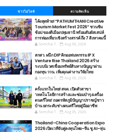
ข่าวไฮไลท์
ความคิดเห็น
โค้งสุดท้าย! “PATHUMTHANI Creative
Tourism Market Fest 2026” ชวนชิม
ช้อป ของดีเมืองปทุมธานี พร้อมสัมผัสเสน่ห์
การท่องเที่ยวเชิงสร้างสรรค์ ถึง 7 สิงหาคมนี้
Somchai T.
Aug 06, 2026
สกสว. ผนึก DIP คิกออฟมหกรรม IP X
Venture Rise Thailand 2026 สร้าง
ระบบนิเวศเชื่อมทรัพย์สินทางปัญญาผ่าน
กองทุน ววน. เพิ่มคุณค่างานวิจัยไทย
Somchai T.
Aug 06, 2026
ครั้งแรกในไทย! สจด. เปิดตัวสาขา
‘เทคโนโลยีการสร้างและซ่อมบำรุงเครื่อง
ดนตรีไทย’ ​ถอดรหัสภูมิปัญญาปราชญ์ชาว
บ้าน ยกระดับช่างดนตรีไทยสู่มืออาชีพ
Somchai T.
Aug 05, 2026
Thailand–China Cooperation Expo
2026 เปิดเวทีจับคู่ลงทุนไทย–จีน ชู AI–หุ่น