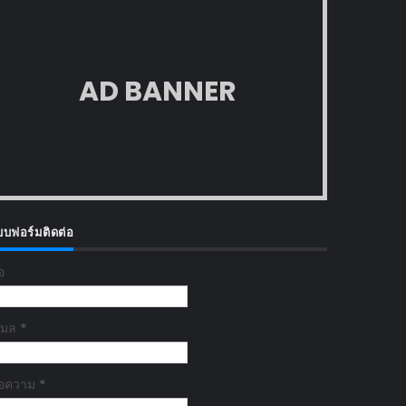
AD BANNER
บบฟอร์มติดต่อ
่อ
ีเมล
*
้อความ
*