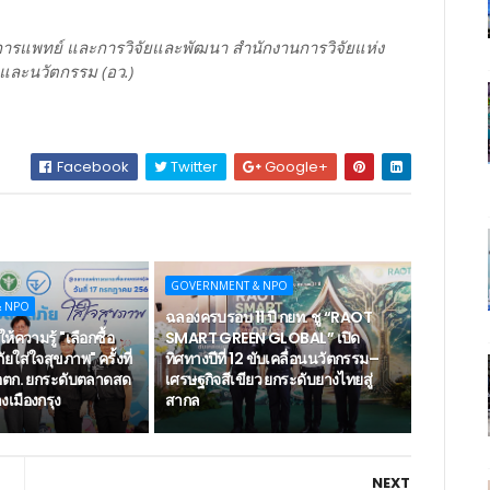
การแพทย์ และการวิจัยและพัฒนา สำนักงานการวิจัยแห่ง
ยและนวัตกรรม (อว.)
Facebook
Twitter
Google+
GOVERNMENT & NPO
& NPO
ฉลองครบรอบ 11 ปี กยท. ชู “RAOT
ห้ความรู้ "เลือกซื้อ
SMART GREEN GLOBAL” เปิด
ยใส่ใจสุขภาพ" ครั้งที่
ทิศทางปีที่ 12 ขับเคลื่อนนวัตกรรม–
ตก. ยกระดับตลาดสด
เศรษฐกิจสีเขียว ยกระดับยางไทยสู่
เมืองกรุง
สากล
NEXT