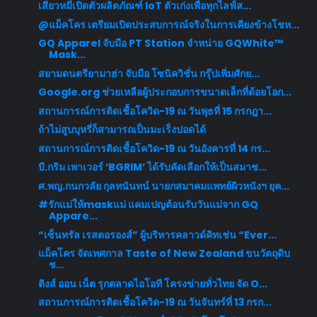
เสียวหมี่เปิดตัวผลิตภัณฑ์ IoT ตัวเก่งเพื่อทุกไลฟ์ส...
@แม็คโคร เตรียมเปิดประสบการณ์จริงในการเคียงข้างโชห...
GQ Apparel จับมือ PT Station จำหน่าย GQWhite™
Mask...
สยามดนตรียามาฮ่า จับมือ โซนิควิชั่น กรุ๊ปเพิ่มศักย...
Google.org ช่วยเหลือผู้ประกอบการขนาดเล็กที่ด้อยโอก...
สถานการณ์การติดเชื้อโควิด-19 ณ วันพุธที่ 15 กรกฎา...
ถ้าไม่สูบบุหรี่ก็สามารถเป็นมะเร็งปอดได้
สถานการณ์การติดเชื้อโควิด-19 ณ วันอังคารที่ 14 กร...
บี.กริม เพาเวอร์ ‘BGRIM’ ได้รับคัดเลือกให้เป็นสมาช...
ศ.พญ.กนกวลัย กุลทนันทน์ นายกสมาคมแพทย์ผิวหนังฯ ยุค...
#รักแม่ให้maskแม่ แคมเปญต้อนรับวันแม่จาก GQ
Appare...
“เซ็นทรัล เรสตอรองส์” ผู้บริหารคลาวด์คิทเช่น “Ever...
แม็คโคร จัดเทศกาล Taste of New Zealand ขนวัตถุดิบ
ช...
ติงส์ ออน เน็ต รุกตลาดไอโอที โครงข่ายทั่วไทย จัด O...
สถานการณ์การติดเชื้อโควิด-19 ณ วันจันทร์ที่ 13 กรก...