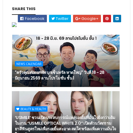
SHARE THIS
Facebook
Twitter
Google+
NEWS CALENDAR
"ครัวคุณต๋อยยกทัพ บุกเซ็นทรัล หาดใหญ่" วันที่ 18 - 28
มิถุนายน 2569 ลานโปรโมชั่น ชั้น 1
BEAUTY & HEALTH
‘USMILE’ ชวนเปิดประสบการณ์แห่งรอยยิ้มที่มั่นใจยิ่งกว่าเดิม
ในงาน “USMILE OPTICAL WHITE 2.0” เปิดตัวนวัตกรรม
ยาสีฟันสูตรใหม่เพื่อรอยยิ้มสะอาด สดใส พร้อมเพิ่มความมั่นใจ