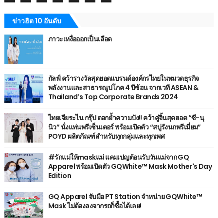
ข่าวฮิต 10 อันดับ
ภาวะเหงื่อออกเป็นเลือด
กัลฟ์ คว้ารางวัลสุดยอดแบรนด์องค์กรไทยในหมวดธุรกิจ
พลังงานและสาธารณูปโภค 4 ปีซ้อน จากเวที ASEAN &
Thailand’s Top Corporate Brands 2024
ไทยเจียระไน กรุ๊ป ตอกย้ำความปัง!! คว้าคู่จิ้นสุดฮอต “ซี-นุ
นิว” นั่งแท่นพรีเซ็นเตอร์ พร้อมเปิดตัว “สบู่รังนกพรีเมี่ยม”
POYD ผลิตภัณฑ์สำหรับทุกกลุ่มและทุกเพศ
#รักแม่ให้maskแม่ แคมเปญต้อนรับวันแม่จาก GQ
Apparel พร้อมเปิดตัว GQWhite™ Mask Mother's Day
Edition
GQ Apparel จับมือ PT Station จำหน่าย GQWhite™
Mask ไม่ต้องลงจากรถก็ซื้อได้เลย!