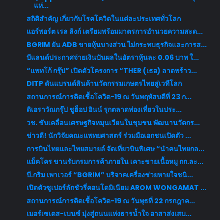
แห่...
สถิติสำคัญ เกี่ยวกับโรคโควิดในแต่ละประเทศทั่วโลก
แอร์พอร์ต เรล ลิงก์ เตรียมพร้อมมาตรการอำนวยความสะด...
BGRIM ยัน ADB ขายหุ้นบางส่วน ไม่กระทบธุรกิจและการส...
บีแลนด์ประกาศจ่ายเงินปันผลในอัตราหุ้นละ 0.06 บาท ใ...
“แพทโก้ กรุ๊ป” เปิดตัวโครงการ “THER (เธอ) ลาดพร้าว...
DITP ดันแบรนด์สินค้านวัตกรรมเกษตรไทยสู่เวทีโลก
สถานการณ์การติดเชื้อโควิด-19 ณ วันพฤหัสบดีที่ 23 ก...
ดิเอราวัณกรุ๊ป ชูฮ็อป อินน์ รุกตลาดท่องเที่ยวในประ...
วช. ขับเคลื่อนเศรษฐกิจหมุนเวียนในชุมชน พัฒนานวัตกร...
ข่าวดี! นักวิจัยคณะแพทยศาสตร์ ร่วมมือเอกชนเปิดตัว ...
การบินไทยและไทยสมายล์ จัดเที่ยวบินพิเศษ “นำคนไทยกล...
แม็คโคร ขานรับกรมการค้าภายใน เคาะขายเนื้อหมู กก.ละ...
บี.กริม เพาเวอร์ “BGRIM” บริจาคเครื่องช่วยหายใจชนิ...
เปิดตัวซูเปอร์ลักชัวรี่คอนโดมิเนียม AROM WONGAMAT ...
สถานการณ์การติดเชื้อโควิด-19 ณ วันพุธที่ 22 กรกฎาค...
เมอร์เซเดส-เบนซ์ มุ่งสู่ถนนแห่งธารน้ำใจ อาสาส่งเสบ...