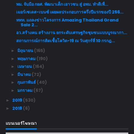
พม. จับมือ กยศ. พัฒนาเด็ก เยาวชน สู่ อพม. ทำดีเพื่...
เมอร์เซเดส-เบนซ์ เผยผลประกอบการครึ่งปีแรกของปี 256...
ททท. แถลงข่าวโครงการ Amazing Thailand Grand
Sale 2...
อว.สร้างคน สร้างงาน ยกระดับเศรษฐกิจชุมชนแบบบูรณากา...
สถานการณ์การติดเชื้อโควิด-19 ณ วันศุกร์ที่ 10 กรกฎ...
มิถุนายน
(165)
►
พฤษภาคม
(190)
►
เมษายน
(164)
►
มีนาคม
(72)
►
กุมภาพันธ์
(40)
►
มกราคม
(67)
►
2019
(530)
►
2018
(6)
►
แบนเนอร์โฆษณา