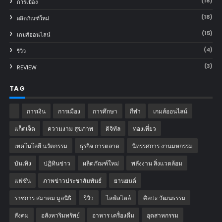
(18)
การเมือง
(18)
ผลิตภัณฑ์ใหม่
(15)
เกมส์ออนไลน์
(4)
รีวิว
(3)
REVIEW
TAG
การเงิน
การเมือง
การศึกษา
กีฬา
เกมส์ออนไลน์
แก็ตเจ็ต
ความงาม สุขภาพ
ดิจิทัล
ท่องเที่ยว
เทคโนโลยี นวัตกรรม
ธุรกิจ การตลาด
นิทรรศการ งานมหกรรม
บันเทิง
ปฏิทินข่าว
ผลิตภัณฑ์ใหม่
พลังงาน สิ่งแวดล้อม
แฟชั่น
ภาพข่าวประชาสัมพันธ์
‎ยานยนต์‎
ราชการ สมาคม มูลนิธิ
รีวิว
ไลฟ์สไตล์
ศิลปะ วัฒนธรรม
สังคม
อสังหาริมทรัพย์
อาหาร เครื่องดื่ม
อุตสาหกรรม