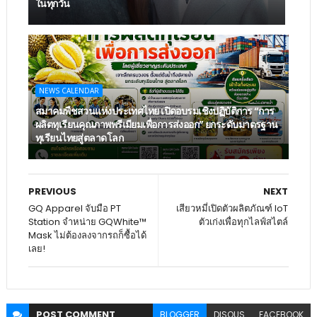
ในทุกวัน
NEWS CALENDAR
สมาคมพืชสวนแห่งประเทศไทย เปิดอบรมเชิงปฏิบัติการ “การ
ผลิตทุเรียนคุณภาพพรีเมียมเพื่อการส่งออก” ยกระดับมาตรฐาน
ทุเรียนไทยสู่ตลาดโลก
PREVIOUS
NEXT
GQ Apparel จับมือ PT
เสียวหมี่เปิดตัวผลิตภัณฑ์ IoT
Station จำหน่าย GQWhite™
ตัวเก่งเพื่อทุกไลฟ์สไตล์
Mask ไม่ต้องลงจากรถก็ซื้อได้
เลย!
POST
COMMENT
BLOGGER
DISQUS
FACEBOOK