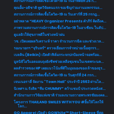
สถานการณ์การติดเชื้อโควิด-19 ณ วันอาทิตย์ที่ 26 ก...
คุณอั้ม-อธิชาติ ทูตวิจัยคนแรก ขอเชิญร่วมงานมหกรรมง...
สถานการณ์การติดเชื้อโควิด-19 ณ วันเสาร์ที่ 25 กรกฎ...
อย่าพลาด​ “HEAVY Organizer Presents คำภีร์ คิดถึงค...
ภาพรวมสถานการณ์การติดเชื้อโควิด-19 ในอาเซียน ในสัป...
ดูแลผิวให้สุขภาพดีในช่วงหน้าฝน
วช. เปิดเผยผลวิเคราะห์ ราคา จำนวนการฉีด และช่วงเวล...
รองนายกฯ “จุรินทร์” ตรวจเยี่ยมการจำหน่ายเนื้อสุกรร...
เบลคิน (Belkin) เปิดตัวฟิล์มกระจกปกป้องหน้าจอพร้อม...
มูลนิธิไอวีแอลมอบถุงยังชีพช่วยเหลือชุมชนในเขตพระนค...
ผลสำรวจของ HP เผยแนวโน้มที่ดีในมุมมองของเจ้าของธุร...
สถานการณ์การติดเชื้อโควิด-19 ณ วันศุกร์ที่ 24 กรก...
เจนเนอราลี่ จัดงาน "Town Hall" ประจำปี 2563 ผ่านไล...
นิเทศฯ ม.รังสิต “ทีม CHUMMY” คว้าแชมป์ ประกวดหนังส...
สำนักงานการวิจัยแห่งชาติ ร่วมลงนามถวายพระพรชัยมงคล...
โครงการ THAILAND SMILES WITH YOU #ยิ้มให้โลกให้
โลก...
GQ Apparel เปิดตัว GQWhite™ Short-Sleeve ที่สุด