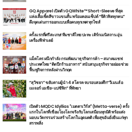
GQ Apparel เปิดตัว GQWhite™ Short-Sleeve ที่สุด
แห่งเสื้อเชิ้ตสีขาวแขนสั้น พร้อมคอนเซ็ปต์ “จีคิวฟิตทุกคน”
ดึงจุดเด่นการออกแบบเพื่อคนทุกเพศ ทุกไซส์
ครั้งแรกที่ศรีสะเกษ! ทีมชาติไทย ปะทะ เติร์กเมนิสถาน อุ่น
เครื่องฟีฟ่าเดย์
แม็คโคร ผนึกกำลัง กรมพัฒนาธุรกิจการค้า – สมาคมเชฟ
ประเทศไทย “ติดปีกร้านอาหาร” สนับสนุนธุรกิจรายย่อย ช่วย
ฟื้นฟูกิจการหลังผ่านวิกฤต
“สุวิชยา” ขยับตามผู้นำ 4 สโตรค จบรอบสองศึก“วีเมนส์ อ
เมเจอร์ เอเชีย-แปซิฟิก” ที่พัทยา
เปิดตัว MQDC Idyllias "เมตตาเวิร์ส" (Metta-verse) ครั้ง
แรกในโลกที่เชื่อมโยงโลกจริงกับโลกเสมือนทุกมิติ พร้อมส่ง
มอบนวัตกรรมร่วมสร้างโลกในอุดมคติ เพื่อสุขอันยั่งยืนแก่ทุก
สรรพสิ่ง