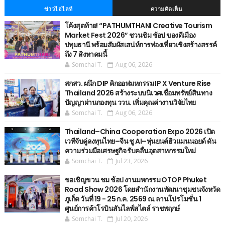
ข่าวไฮไลท์
ความคิดเห็น
โค้งสุดท้าย! “PATHUMTHANI Creative Tourism
Market Fest 2026” ชวนชิม ช้อป ของดีเมือง
ปทุมธานี พร้อมสัมผัสเสน่ห์การท่องเที่ยวเชิงสร้างสรรค์
ถึง 7 สิงหาคมนี้
Somchai T.
Aug 06, 2026
สกสว. ผนึก DIP คิกออฟมหกรรม IP X Venture Rise
Thailand 2026 สร้างระบบนิเวศเชื่อมทรัพย์สินทาง
ปัญญาผ่านกองทุน ววน. เพิ่มคุณค่างานวิจัยไทย
Somchai T.
Aug 06, 2026
Thailand–China Cooperation Expo 2026 เปิด
เวทีจับคู่ลงทุนไทย–จีน ชู AI–หุ่นยนต์ฮิวแมนนอยด์ ดัน
ความร่วมมือเศรษฐกิจ รับคลื่นอุตสาหกรรมใหม่
Somchai T.
Jul 23, 2026
ขอเชิญขวน ชม ช้อป งานมหกรรม OTOP Phuket
Road Show 2026 โดยสำนักงานพัฒนาชุมชนจังหวัด
ภูเก็ต วันที่ 19 - 25 ก.ค. 2569 ณ.ลานโปรโมชั่น 1
ศูนย์การค้าโรบินสันไลฟ์สไตล์ ราชพฤกษ์
Somchai T.
Jul 20, 2026