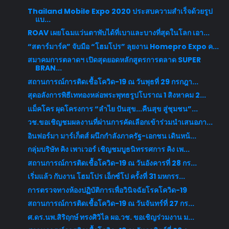
Thailand Mobile Expo 2020 ประสบความสำเร็จด้วยรูป
แบ...
ROAV เผยโฉมแว่นตาพับได้ที่เบาและบางที่สุดในโลก เอา...
“สตาร์มาร์ค” จับมือ “โฮมโปร” ลุยงาน Homepro Expo ค...
สมาคมการตลาดฯ เปิดสุดยอดหลักสูตรการตลาด SUPER
BRAN...
สถานการณ์การติดเชื้อโควิด-19 ณ วันพุธที่ 29 กรกฎา...
สุดอลังการพิธีเททองหล่อพระพุทธรูปโบราณ 1 สิงหาคม 2...
แม็คโคร ผุดโครงการ “ลำไย ปันสุข...คืนสุข สู่ชุมชน”...
วช.ขอเชิญชมผลงานที่ผ่านการคัดเลือกเข้าร่วมนำเสนอภา...
อินฟอร์มา มาร์เก็ตส์ ผนึกกำลังภาครัฐ-เอกชน เดินหน้...
กลุ่มบริษัท คิง เพาเวอร์ เชิญชมบูธนิทรรศการ คิง เพ...
สถานการณ์การติดเชื้อโควิด-19 ณ วันอังคารที่ 28 กร...
เริ่มแล้ว กับงาน โฮมโปร เอ็กซ์โป ครั้งที่ 31 มหกรร...
การตรวจทางห้องปฏิบัติการเพื่อวินิจฉัยโรคโควิด-19
สถานการณ์การติดเชื้อโควิด-19 ณ วันจันทร์ที่ 27 กร...
ศ.ดร.นพ.สิริฤกษ์ ทรงศิวิไล ผอ.วช. ขอเชิญร่วมงาน ม...