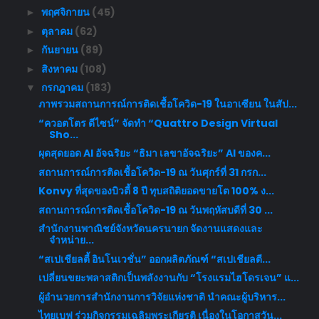
พฤศจิกายน
(45)
►
ตุลาคม
(62)
►
กันยายน
(89)
►
สิงหาคม
(108)
►
กรกฎาคม
(183)
▼
ภาพรวมสถานการณ์การติดเชื้อโควิด-19 ในอาเซียน ในสัป...
“ควอตโตร ดีไซน์” จัดทำ “Quattro Design Virtual
Sho...
ผุดสุดยอด AI อัจฉริยะ “ธิมา เลขาอัจฉริยะ” AI ของค...
สถานการณ์การติดเชื้อโควิด-19 ณ วันศุกร์ที่ 31 กรก...
Konvy ที่สุดของบิวตี้ 8 ปี ทุบสถิติยอดขายโต 100% ง...
สถานการณ์การติดเชื้อโควิด-19 ณ วันพฤหัสบดีที่ 30 ...
สำนักงานพาณิชย์จังหวัดนครนายก จัดงานแสดงและ
จำหน่าย...
“สเปเชียลตี้ อินโนเวชั่น” ออกผลิตภัณฑ์ “สเปเชียลตี...
เปลี่ยนขยะพลาสติกเป็นพลังงานกับ “โรงแรมไฮโดรเจน” แ...
ผู้อำนวยการสำนักงานการวิจัยแห่งชาติ นำคณะผู้บริหาร...
ไทยเบฟ ร่วมกิจกรรมเฉลิมพระเกียรติ เนื่องในโอกาสวัน...