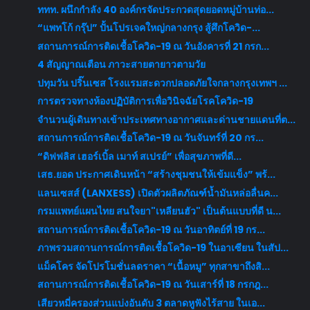
ททท. ผนึกกำลัง 40 องค์กรจัดประกวดสุดยอดหมู่บ้านท่อ...
“แพทโก้ กรุ๊ป” ปั้นโปรเจคใหญ่กลางกรุง สู้ศึกโควิด-...
สถานการณ์การติดเชื้อโควิด-19 ณ วันอังคารที่ 21 กรก...
4 สัญญาณเตือน ภาวะสายตายาวตามวัย
ปทุมวัน ปริ๊นเซส โรงแรมสะดวกปลอดภัยใจกลางกรุงเทพฯ ...
การตรวจทางห้องปฏิบัติการเพื่อวินิจฉัยโรคโควิด-19
จำนวนผู้เดินทางเข้าประเทศทางอากาศและด่านชายแดนที่ต...
สถานการณ์การติดเชื้อโควิด-19 ณ วันจันทร์ที่ 20 กร...
“ดิฟฟลิส เฮอร์เบิ้ล เมาท์ สเปรย์” เพื่อสุขภาพที่ดี...
เสธ.ยอด ประกาศเดินหน้า “สร้างชุมชนให้เข้มแข็ง” พร้...
แลนเซสส์ (LANXESS) เปิดตัวผลิตภัณฑ์น้ำมันหล่อลื่นค...
กรมแพทย์แผนไทย สนใจยา"เหลียนฮัว" เป็นต้นแบบที่ดี น...
สถานการณ์การติดเชื้อโควิด-19 ณ วันอาทิตย์ที่ 19 กร...
ภาพรวมสถานการณ์การติดเชื้อโควิด-19 ในอาเซียน ในสัป...
แม็คโคร จัดโปรโมชั่นลดราคา “เนื้อหมู” ทุกสาขาถึงสิ...
สถานการณ์การติดเชื้อโควิด-19 ณ วันเสาร์ที่ 18 กรกฎ...
เสียวหมี่ครองส่วนแบ่งอันดับ 3 ตลาดหูฟังไร้สาย ในเอ...