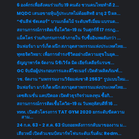
6 องค์กรเพื่อสังคมร่วมกับ 19 คนดัง ชวนคนไทยทำดี 2...
MQDC เสนอขายหุ้นกู้ประเภทไม่ด้อยสิทธิ อายุ 2 ปี ผล...
“ซันลีฟ ชัตเตอร์” บานเกล็ดไม้ ระดับพรีเมี่ยม แบรนด...
สถานการณ์การติดเชื้อโควิด-19 ณ วันศุกร์ที่ 17 กรกฎ...
แม็คโคร ร่วมกับกรมการค้าภายใน รับซื้ออินทผลัมกว่า ...
อินฟอร์มา มาร์เก็ต ผนึก สภาอุตสาหกรรมแห่งประเทศไทย...
พุทธจิตวิทยา: เพื่อการดำรงชีวิตอย่างมีความสุขในยุค...
ธัญญาพาร์ค จัดงาน นิชิเวิร์ล มิด เยียร์เคลียร์แรนซ...
GC จับมือผู้ประกอบการและดีไซเนอร์ เปิดตัวผลิตภัณฑ์...
วช. จัดงาน “มหกรรมงานวิจัยแห่งชาติ 2563” รูปแบบใหม...
อินฟอร์มา มาร์เก็ต ผนึก สภาอุตสาหกรรมแห่งประเทศไทย...
เดซติเนชั่น แคปปิตอล เปิดตัวธุรกิจร่วมลงทุน ซื้อกิ...
สถานการณ์การติดเชื้อโควิด-19 ณ วันพฤหัสบดีที่ 16 ...
ททท. เปิดตัวโครงการ TAT GYM 2020 ยกระดับขีดความ
สาม...
24 ก.ค. 63 - 2 ส.ค. 63 นับถอยหลังการกลับมาของงาน ม...
เสียวหมี่ เปิดตัวแชมป์สมาร์ทโฟนระดับเริ่มต้น: Redm...