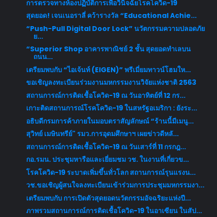
การตรวจทางห้องปฏิบัติการเพื่อวินิจฉัยโรคโควิด-19
สุดยอด! เจนเนอราลี่ คว้ารางวัล “Educational Achie...
“Push-Pull Digital Door Lock” นวัตกรรมความปลอดภัย
ย...
“Superior Shop อาคารพาณิชย์ 2 ชั้น สุดยอดทำเลบน
ถนน...
เตรียมพบกับ “ไอเจ้นท์ (EIGEN)” พรีเมี่ยมทาวน์โฮมให...
ขอเชิญลงทะเบียนร่วมงานมหกรรมงานวิจัยแห่งชาติ 2563
สถานการณ์การติดเชื้อโควิด-19 ณ วันอาทิตย์ที่ 12 กร...
เกาะติดสถานการณ์โรคโควิด-19 ในสหรัฐอเมริกา : ยังระ...
อธิบดีกรมการค้าภายในมอบตราสัญลักษณ์ “ร้านนี้มีเมนู...
สุวิทย์ เมษินทรีย์" รมว.การอุดมศึกษาฯ เผยข่าวดีหลั...
สถานการณ์การติดเชื้อโควิด-19 ณ วันเสาร์ที่ 11 กรกฎ...
กอ.รมน. ประชุมหารือและเยี่ยมชม วช. ในงานที่เกี่ยวข...
โรคโควิด-19 ระบาดเพิ่มขึ้นทั่วโลก สถานการณ์รุนแรงน...
วช.ขอเชิญผู้สนใจลงทะเบียนเข้าร่วมการประชุมมหกรรมงา...
เตรียมพบกับ การเปิดตัวสุดยอดนวัตกรรมอัจฉริยะแห่งปี...
ภาพรวมสถานการณ์การติดเชื้อโควิด-19 ในอาเซียน ในสัป...