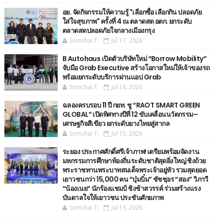
อย. จัดกิจกรรมให้ความรู้ "เลือกซื้อ เลือกกิน ปลอดภัย
ใส่ใจสุขภาพ" ครั้งที่ 4 ณ ตลาดสด อตก. ยกระดับ
ตลาดสดปลอดภัยใจกลางเมืองกรุง
Somchai T.
Jul 17, 2026
B Autohaus เปิดตัวบริษัทใหม่ “Borrow Mobility”
จับมือ Grab Executive สร้างโอกาสใหม่ให้เจ้าของรถ
พร้อมยกระดับบริการผ่านแอป Grab
Somchai T.
Jul 16, 2026
ฉลองครบรอบ 11 ปี กยท. ชู “RAOT SMART GREEN
GLOBAL” เปิดทิศทางปีที่ 12 ขับเคลื่อนนวัตกรรม–
เศรษฐกิจสีเขียว ยกระดับยางไทยสู่สากล
Somchai T.
Jul 15, 2026
ระยอง ประกาศศักดิ์ศรีเจ้าภาพ! เตรียมพร้อมจัดงาน
มหกรรมการศึกษาท้องถิ่นระดับชาติสุดยิ่งใหญ่ ชิงถ้วย
พระราชทานพระบาทสมเด็จพระเจ้าอยู่หัว รวมสุดยอด
เยาวชนกว่า 15,000 คน “บุ๋มบิ๋ม” ชัชชุอร “สอง” วิภาวี
“น้องเนย“ นักร้องแชมป์ ชิงช้าสวรรค์ ร่วมสร้างแรง
บันดาลใจให้เยาวชน ประชันศักยภาพ
Somchai T.
Jul 13, 2026