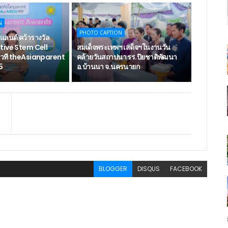
N
PHOTO CAPTION
แลนด์ คว้ารางวัล
tive Stem Cell
สมเด็จพระเทพฯ เสด็จฯในงานวัน
เวที theAsianparent
คล้ายวันสถาปนา รร.ปิยชาติพัฒนา
5
อ.บ้านนา จ.นครนายก
BLOGGER
DISQUS
FACEBOOK