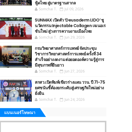
ฟู้ดไทย สู่มาตรฐานสากล
Somchai T.
Jul 09, 2026
SUNMAX เปิดตัว ‘Deusaderm LIDO’ ชู
นวัตกรรม Injectable Collagen เจเนอเร
ชันใหม่ สู่วงการความงามเมืองไทย
Somchai T.
Jun 29, 2026
กรมวิทยาศาสตร์การแพทย์ จัดประชุม
วิชาการวิทยาศาสตร์การแพทย์ ครั้งที่ 34
สำเร็จอย่างงดงาม ต่อยอดองค์ความรู้สู่การ
มีสุขภาพที่ยืนยาว
Somchai T.
Jun 27, 2026
สกสว.เปิดพิมพ์เขียวร่างแผน ววน. ปี 71-75
ยศชนันชี้ต้องยกระดับสู่เศรษฐกิจใหม่อย่าง
ยั่งยืน
Somchai T.
Jun 24, 2026
แบนเนอร์โษษณา