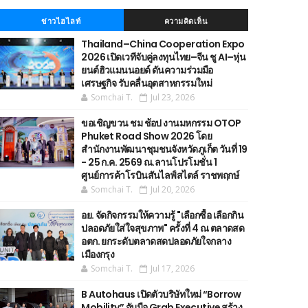
ข่าวไฮไลท์
ความคิดเห็น
Thailand–China Cooperation Expo
2026 เปิดเวทีจับคู่ลงทุนไทย–จีน ชู AI–หุ่น
ยนต์ฮิวแมนนอยด์ ดันความร่วมมือ
เศรษฐกิจ รับคลื่นอุตสาหกรรมใหม่
Somchai T.
Jul 23, 2026
ขอเชิญขวน ชม ช้อป งานมหกรรม OTOP
Phuket Road Show 2026 โดย
สำนักงานพัฒนาชุมชนจังหวัดภูเก็ต วันที่ 19
- 25 ก.ค. 2569 ณ.ลานโปรโมชั่น 1
ศูนย์การค้าโรบินสันไลฟ์สไตล์ ราชพฤกษ์
Somchai T.
Jul 20, 2026
อย. จัดกิจกรรมให้ความรู้ "เลือกซื้อ เลือกกิน
ปลอดภัยใส่ใจสุขภาพ" ครั้งที่ 4 ณ ตลาดสด
อตก. ยกระดับตลาดสดปลอดภัยใจกลาง
เมืองกรุง
Somchai T.
Jul 17, 2026
B Autohaus เปิดตัวบริษัทใหม่ “Borrow
Mobility” จับมือ Grab Executive สร้าง