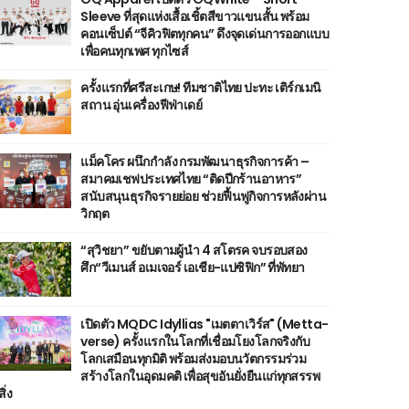
Sleeve ที่สุดแห่งเสื้อเชิ้ตสีขาวแขนสั้น พร้อม
คอนเซ็ปต์ “จีคิวฟิตทุกคน” ดึงจุดเด่นการออกแบบ
เพื่อคนทุกเพศ ทุกไซส์
ครั้งแรกที่ศรีสะเกษ! ทีมชาติไทย ปะทะ เติร์กเมนิ
สถาน อุ่นเครื่องฟีฟ่าเดย์
แม็คโคร ผนึกกำลัง กรมพัฒนาธุรกิจการค้า –
สมาคมเชฟประเทศไทย “ติดปีกร้านอาหาร”
สนับสนุนธุรกิจรายย่อย ช่วยฟื้นฟูกิจการหลังผ่าน
วิกฤต
“สุวิชยา” ขยับตามผู้นำ 4 สโตรค จบรอบสอง
ศึก“วีเมนส์ อเมเจอร์ เอเชีย-แปซิฟิก” ที่พัทยา
เปิดตัว MQDC Idyllias "เมตตาเวิร์ส" (Metta-
verse) ครั้งแรกในโลกที่เชื่อมโยงโลกจริงกับ
โลกเสมือนทุกมิติ พร้อมส่งมอบนวัตกรรมร่วม
สร้างโลกในอุดมคติ เพื่อสุขอันยั่งยืนแก่ทุกสรรพ
สิ่ง