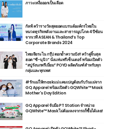
ภาวะเหงื่อออกเป็นเลือด
กัลฟ์ คว้ารางวัลสุดยอดแบรนด์องค์กรไทยใน
หมวดธุรกิจพลังงานและสาธารณูปโภค 4 ปีซ้อน
จากเวที ASEAN & Thailand’s Top
Corporate Brands 2024
ไทยเจียระไน กรุ๊ป ตอกย้ำความปัง!! คว้าคู่จิ้นสุด
ฮอต “ซี-นุนิว” นั่งแท่นพรีเซ็นเตอร์ พร้อมเปิดตัว
“สบู่รังนกพรีเมี่ยม” POYD ผลิตภัณฑ์สำหรับทุก
กลุ่มและทุกเพศ
#รักแม่ให้maskแม่ แคมเปญต้อนรับวันแม่จาก
GQ Apparel พร้อมเปิดตัว GQWhite™ Mask
Mother's Day Edition
GQ Apparel จับมือ PT Station จำหน่าย
GQWhite™ Mask ไม่ต้องลงจากรถก็ซื้อได้เลย!
GQ Apparel เปิดตัว GQWhite™ Short-