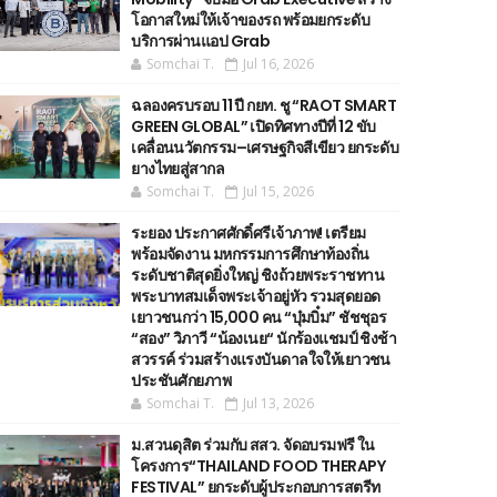
โอกาสใหม่ให้เจ้าของรถ พร้อมยกระดับ
บริการผ่านแอป Grab
Somchai T.
Jul 16, 2026
ฉลองครบรอบ 11 ปี กยท. ชู “RAOT SMART
GREEN GLOBAL” เปิดทิศทางปีที่ 12 ขับ
เคลื่อนนวัตกรรม–เศรษฐกิจสีเขียว ยกระดับ
ยางไทยสู่สากล
Somchai T.
Jul 15, 2026
ระยอง ประกาศศักดิ์ศรีเจ้าภาพ! เตรียม
พร้อมจัดงาน มหกรรมการศึกษาท้องถิ่น
ระดับชาติสุดยิ่งใหญ่ ชิงถ้วยพระราชทาน
พระบาทสมเด็จพระเจ้าอยู่หัว รวมสุดยอด
เยาวชนกว่า 15,000 คน “บุ๋มบิ๋ม” ชัชชุอร
“สอง” วิภาวี “น้องเนย“ นักร้องแชมป์ ชิงช้า
สวรรค์ ร่วมสร้างแรงบันดาลใจให้เยาวชน
ประชันศักยภาพ
Somchai T.
Jul 13, 2026
ม.สวนดุสิต ร่วมกับ สสว. จัดอบรมฟรี ใน
โครงการ“THAILAND FOOD THERAPY
FESTIVAL” ยกระดับผู้ประกอบการสตรีท