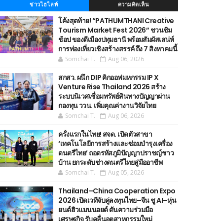
ข่าวไฮไลท์
ความคิดเห็น
โค้งสุดท้าย! “PATHUMTHANI Creative
Tourism Market Fest 2026” ชวนชิม
ช้อป ของดีเมืองปทุมธานี พร้อมสัมผัสเสน่ห์
การท่องเที่ยวเชิงสร้างสรรค์ ถึง 7 สิงหาคมนี้
Somchai T.
Aug 06, 2026
สกสว. ผนึก DIP คิกออฟมหกรรม IP X
Venture Rise Thailand 2026 สร้าง
ระบบนิเวศเชื่อมทรัพย์สินทางปัญญาผ่าน
กองทุน ววน. เพิ่มคุณค่างานวิจัยไทย
Somchai T.
Aug 06, 2026
ครั้งแรกในไทย! สจด. เปิดตัวสาขา
‘เทคโนโลยีการสร้างและซ่อมบำรุงเครื่อง
ดนตรีไทย’ ​ถอดรหัสภูมิปัญญาปราชญ์ชาว
บ้าน ยกระดับช่างดนตรีไทยสู่มืออาชีพ
Somchai T.
Aug 05, 2026
Thailand–China Cooperation Expo
2026 เปิดเวทีจับคู่ลงทุนไทย–จีน ชู AI–หุ่น
ยนต์ฮิวแมนนอยด์ ดันความร่วมมือ
เศรษฐกิจ รับคลื่นอุตสาหกรรมใหม่