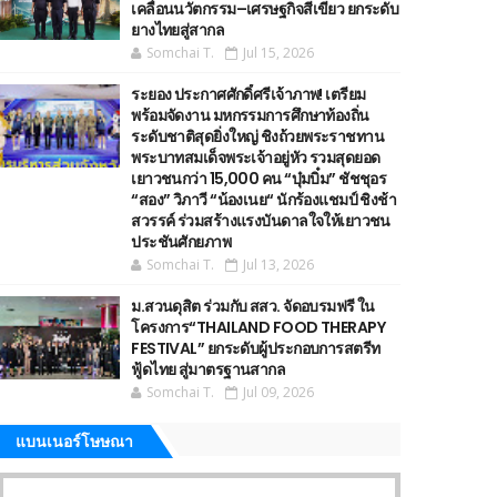
เคลื่อนนวัตกรรม–เศรษฐกิจสีเขียว ยกระดับ
ยางไทยสู่สากล
Somchai T.
Jul 15, 2026
ระยอง ประกาศศักดิ์ศรีเจ้าภาพ! เตรียม
พร้อมจัดงาน มหกรรมการศึกษาท้องถิ่น
ระดับชาติสุดยิ่งใหญ่ ชิงถ้วยพระราชทาน
พระบาทสมเด็จพระเจ้าอยู่หัว รวมสุดยอด
เยาวชนกว่า 15,000 คน “บุ๋มบิ๋ม” ชัชชุอร
“สอง” วิภาวี “น้องเนย“ นักร้องแชมป์ ชิงช้า
สวรรค์ ร่วมสร้างแรงบันดาลใจให้เยาวชน
ประชันศักยภาพ
Somchai T.
Jul 13, 2026
ม.สวนดุสิต ร่วมกับ สสว. จัดอบรมฟรี ใน
โครงการ“THAILAND FOOD THERAPY
FESTIVAL” ยกระดับผู้ประกอบการสตรีท
ฟู้ดไทย สู่มาตรฐานสากล
Somchai T.
Jul 09, 2026
แบนเนอร์โษษณา