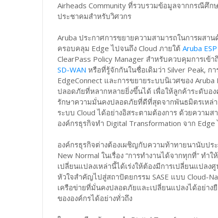
Airheads Community ที่รวบรวมข้อมูลจากกรณีศึกษาต
ประชาคมสำหรับวิศวกร
Aruba ประกาศการขยายความสามารถในการผสานด้าน
ครอบคลุม Edge ไปจนถึง Cloud ภายใต้
Aruba ESP 
ClearPass Policy Manager สำหรับควบคุมการเข้าถ
SD-WAN
หรือที่รู้จักกันในชื่อเดิมว่า Silver Pea
EdgeConnect และการขยายระบบนิเวศของ Aruba E
ปลอดภัยที่หลากหลายยิ่งขึ้นได้ เพื่อให้ลูกค้าระดั
รักษาความมั่นคงปลอดภัยที่ดีที่สุดจากพันธมิตรเหล่า
ระบบ Cloud ได้อย่างอิสระตามต้องการ ด้วยความสาม
องค์กรธุรกิจทำ Digital Transformation จาก Edge ไป
องค์กรธุรกิจต่างต้องเผชิญกับความท้าทายนานับ
New Normal ในเรื่อง “การทำงานได้จากทุกที่” ทำให้ก
เปลี่ยนแปลงเหล่านี้ได้เร่งให้ต้องมีการเปลี่ยนแปลง
หัวใจสำคัญไปสู่สถาปัตยกรรม SASE แบบ Cloud-Native
เครือข่ายที่มั่นคงปลอดภัยและเปลี่ยนแปลงได้อย่างย
ขององค์กรได้อย่างทั่วถึง