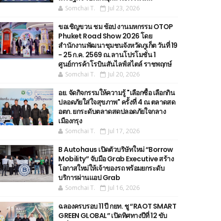
Somchai T.
Jul 23, 2026
ขอเชิญขวน ชม ช้อป งานมหกรรม OTOP
Phuket Road Show 2026 โดย
สำนักงานพัฒนาชุมชนจังหวัดภูเก็ต วันที่ 19
- 25 ก.ค. 2569 ณ.ลานโปรโมชั่น 1
ศูนย์การค้าโรบินสันไลฟ์สไตล์ ราชพฤกษ์
Somchai T.
Jul 20, 2026
อย. จัดกิจกรรมให้ความรู้ "เลือกซื้อ เลือกกิน
ปลอดภัยใส่ใจสุขภาพ" ครั้งที่ 4 ณ ตลาดสด
อตก. ยกระดับตลาดสดปลอดภัยใจกลาง
เมืองกรุง
Somchai T.
Jul 17, 2026
B Autohaus เปิดตัวบริษัทใหม่ “Borrow
Mobility” จับมือ Grab Executive สร้าง
โอกาสใหม่ให้เจ้าของรถ พร้อมยกระดับ
บริการผ่านแอป Grab
Somchai T.
Jul 16, 2026
ฉลองครบรอบ 11 ปี กยท. ชู “RAOT SMART
GREEN GLOBAL” เปิดทิศทางปีที่ 12 ขับ