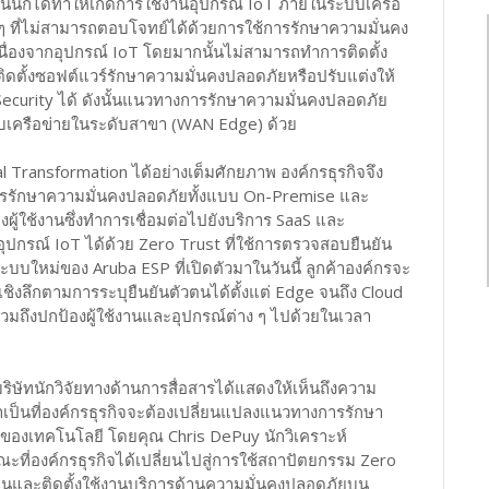
นั้นก็ได้ทำให้เกิดการใช้งานอุปกรณ์ IoT ภายในระบบเครือ
ๆ ที่ไม่สามารถตอบโจทย์ได้ด้วยการใช้การรักษาความมั่นคง
นื่องจากอุปกรณ์ IoT โดยมากนั้นไม่สามารถทำการติดตั้ง
ถติดตั้งซอฟต์แวร์รักษาความมั่นคงปลอดภัยหรือปรับแต่งให้
ecurity ได้ ดังนั้นแนวทางการรักษาความมั่นคงปลอดภัย
ะบบเครือข่ายในระดับสาขา (WAN Edge) ด้วย
al Transformation ได้อย่างเต็มศักยภาพ องค์กรธุรกิจจึง
ารรักษาความมั่นคงปลอดภัยทั้งแบบ On-Premise และ
องผู้ใช้งานซึ่งทำการเชื่อมต่อไปยังบริการ SaaS และ
ุปกรณ์ IoT ได้ด้วย Zero Trust ที่ใช้การตรวจสอบยืนยัน
ใหม่ของ Aruba ESP ที่เปิดตัวมาในวันนี้ ลูกค้าองค์กรจะ
ลึกตามการระบุยืนยันตัวตนได้ตั้งแต่ Edge จนถึง Cloud
 รวมถึงปกป้องผู้ใช้งานและอุปกรณ์ต่าง ๆ ไปด้วยในเวลา
p บริษัทนักวิจัยทางด้านการสื่อสารได้แสดงให้เห็นถึงความ
จำเป็นที่องค์กรธุรกิจจะต้องเปลี่ยนแปลงแนวทางการรักษา
ของเทคโนโลยี โดยคุณ Chris DePuy นักวิเคราะห์
ขณะที่องค์กรธุรกิจได้เปลี่ยนไปสู่การใช้สถาปัตยกรรม Zero
เมินและติดตั้งใช้งานบริการด้านความมั่นคงปลอดภัยบน