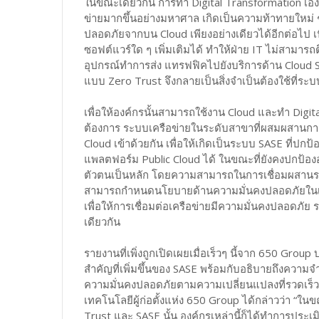
ในขณะเดียวกัน การทำ Digital Transformation เอง
ข่ายมากขึ้นอย่างมหาศาล เกิดเป็นความท้าทายใหม่ 
ปลอดภัยจากบน Cloud เพียงอย่างเดียวได้อีกต่อไป เ
ซอฟต์แวร์ใด ๆ เพิ่มเติมได้ ทำให้ฝ่าย IT ไม่สามาร
อุปกรณ์ทำการส่ง แทรฟฟิคไปยังบริการด้าน Cloud S
แบบ Zero Trust จึงกลายเป็นสิ่งจำเป็นต้องใช้ที่ร
เพื่อให้องค์กรนั้นสามารถใช้งาน Cloud และทำ Digit
ต้องการ ระบบเครือข่ายในระดับสาขาที่ผสมผสานก
Cloud เข้าด้วยกัน เพื่อให้เกิดเป็นระบบ SASE ที่ปกป้
แพลตฟอร์ม Public Cloud ได้ ในขณะที่ยังคงปกป้องอ
ตัวตนเป็นหลัก โดยความสามารถในการเชื่อมผสานระบบ
สามารถกำหนดนโยบายด้านความมั่นคงปลอดภัยในเชิง
เพื่อให้การเชื่อมต่อเครือข่ายมีความมั่นคงปลอดภัย
เดียวกัน
รายงานที่เพิ่งถูกเปิดเผยเมื่อเร็วๆ นี้จาก 650 Grou
สำคัญที่เพิ่มขึ้นของ SASE พร้อมกับอธิบายถึงความ
ความมั่นคงปลอดภัยตามความเปลี่ยนแปลงที่รวดเร็ว
เทคโนโลยีผู้ก่อตั้งแห่ง 650 Group ได้กล่าวว่า “ใน
Trust และ SASE นั้น องค์กรเหล่านี้ก็ได้ทำการประ