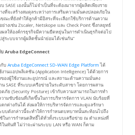
SASE เองนั้นก็ไม่จำเป็นที่จะต้องมาจากผู้ผลิตเพียงราย
างที่จะสร้างสมดุลระหว่างการเสริมความมั่นคงปลอดภัยใน
ที่ยังทำให้ลูกค้ามีอิสระที่จะเลือกใช้บริการด้านความ
ย่างเช่น Zscaler, Netskope และ Check Point ซึ่งกลยุทธ์
งผลให้องค์กรธุรกิจมีความยืดหยุ่นในการดำเนินธุรกิจต่อไป
สู่ระบบจากผู้ผลิตชั้นนำย่อมได้เช่นกัน”
กับ Aruba EdgeConnect
ากับ
Aruba EdgeConnect SD-WAN Edge Platform
ได้
านแอปพลิเคชัน (Application Intelligence) ได้ด้วยการ
ทบาทของผู้ใช้งานและอุปกรณ์ และสถานะด้านความมั่นคง
ช้งาน SASE ที่ระบบเครือข่ายในระดับสาขา โดยการผสาน
ดภัย (Security Posture) เข้ากับความสามารถในการทำ
ซับซ้อนที่เกิดขึ้นในการบริหารจัดการ VLAN นับร้อยที่
ที่แตกต่างกันได้ ส่งผลให้การบริหารจัดการและดูแลรักษา
ระบบดังกล่าวนี้จะทำให้การกำหนดบทบาทนั้นสะท้อนไปถึง
ช้ในการกำหนดสิทธิ์ได้ทั่วทั้งระบบเครือข่าย ณ ตำแหน่งที่
ด้ในทันที ไม่ว่าจะผ่านระบบ LAN หรือ WAN ก็ตาม