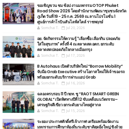
ขอเชิญขวน ชม ช้อป งานมหกรรม OTOP Phuket
Road Show 2026 โดยสำนักงานพัฒนาชุมชนจังหวัด
ภูเก็ต วันที่ 19 - 25 ก.ค. 2569 ณ.ลานโปรโมชั่น 1
ศูนย์การค้าโรบินสันไลฟ์สไตล์ ราชพฤกษ์
Somchai T.
Jul 20, 2026
อย. จัดกิจกรรมให้ความรู้ "เลือกซื้อ เลือกกิน ปลอดภัย
ใส่ใจสุขภาพ" ครั้งที่ 4 ณ ตลาดสด อตก. ยกระดับ
ตลาดสดปลอดภัยใจกลางเมืองกรุง
Somchai T.
Jul 17, 2026
B Autohaus เปิดตัวบริษัทใหม่ “Borrow Mobility”
จับมือ Grab Executive สร้างโอกาสใหม่ให้เจ้าของรถ
พร้อมยกระดับบริการผ่านแอป Grab
Somchai T.
Jul 16, 2026
ฉลองครบรอบ 11 ปี กยท. ชู “RAOT SMART GREEN
GLOBAL” เปิดทิศทางปีที่ 12 ขับเคลื่อนนวัตกรรม–
เศรษฐกิจสีเขียว ยกระดับยางไทยสู่สากล
Somchai T.
Jul 15, 2026
ระยอง ประกาศศักดิ์ศรีเจ้าภาพ! เตรียมพร้อมจัดงาน
มหกรรมการศึกษาท้องถิ่นระดับชาติสุดยิ่งใหญ่ ชิงถ้วย