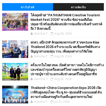
ข่าวไฮไลท์
ความคิดเห็น
โค้งสุดท้าย! “PATHUMTHANI Creative Tourism
Market Fest 2026” ชวนชิม ช้อป ของดีเมือง
ปทุมธานี พร้อมสัมผัสเสน่ห์การท่องเที่ยวเชิงสร้างสรรค์
ถึง 7 สิงหาคมนี้
Somchai T.
Aug 06, 2026
สกสว. ผนึก DIP คิกออฟมหกรรม IP X Venture Rise
Thailand 2026 สร้างระบบนิเวศเชื่อมทรัพย์สินทาง
ปัญญาผ่านกองทุน ววน. เพิ่มคุณค่างานวิจัยไทย
Somchai T.
Aug 06, 2026
ครั้งแรกในไทย! สจด. เปิดตัวสาขา ‘เทคโนโลยีการสร้าง
และซ่อมบำรุงเครื่องดนตรีไทย’ ​ถอดรหัสภูมิปัญญา
ปราชญ์ชาวบ้าน ยกระดับช่างดนตรีไทยสู่มืออาชีพ
Somchai T.
Aug 05, 2026
Thailand–China Cooperation Expo 2026 เปิด
เวทีจับคู่ลงทุนไทย–จีน ชู AI–หุ่นยนต์ฮิวแมนนอยด์ ดัน
ความร่วมมือเศรษฐกิจ รับคลื่นอุตสาหกรรมใหม่
Somchai T.
Jul 23, 2026