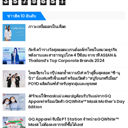
3
5
7
9
6
5
1
ข่าวฮิต 10 อันดับ
ภาวะเหงื่อออกเป็นเลือด
กัลฟ์ คว้ารางวัลสุดยอดแบรนด์องค์กรไทยในหมวดธุรกิจ
พลังงานและสาธารณูปโภค 4 ปีซ้อน จากเวที ASEAN &
Thailand’s Top Corporate Brands 2024
ไทยเจียระไน กรุ๊ป ตอกย้ำความปัง!! คว้าคู่จิ้นสุดฮอต “ซี-นุ
นิว” นั่งแท่นพรีเซ็นเตอร์ พร้อมเปิดตัว “สบู่รังนกพรีเมี่ยม”
POYD ผลิตภัณฑ์สำหรับทุกกลุ่มและทุกเพศ
#รักแม่ให้maskแม่ แคมเปญต้อนรับวันแม่จาก GQ
Apparel พร้อมเปิดตัว GQWhite™ Mask Mother's Day
Edition
GQ Apparel จับมือ PT Station จำหน่าย GQWhite™
Mask ไม่ต้องลงจากรถก็ซื้อได้เลย!