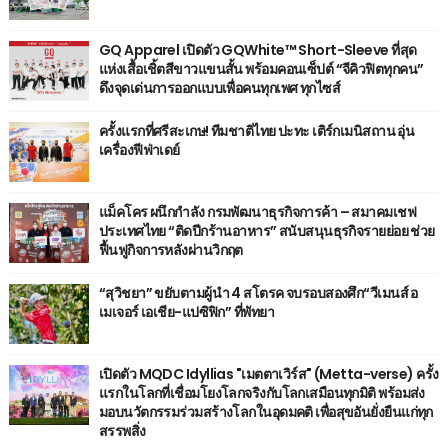
GQ Apparel เปิดตัว GQWhite™ Short-Sleeve ที่สุด
แห่งเสื้อเชิ้ตสีขาวแขนสั้น พร้อมคอนเซ็ปต์ “จีคิวฟิตทุกคน”
ดึงจุดเด่นการออกแบบเพื่อคนทุกเพศ ทุกไซส์
ครั้งแรกที่ศรีสะเกษ! ทีมชาติไทย ปะทะ เติร์กเมนิสถาน อุ่น
เครื่องฟีฟ่าเดย์
แม็คโคร ผนึกกำลัง กรมพัฒนาธุรกิจการค้า – สมาคมเชฟ
ประเทศไทย “ติดปีกร้านอาหาร” สนับสนุนธุรกิจรายย่อย ช่วย
ฟื้นฟูกิจการหลังผ่านวิกฤต
“สุวิชยา” ขยับตามผู้นำ 4 สโตรค จบรอบสองศึก“วีเมนส์ อ
เมเจอร์ เอเชีย-แปซิฟิก” ที่พัทยา
เปิดตัว MQDC Idyllias "เมตตาเวิร์ส" (Metta-verse) ครั้ง
แรกในโลกที่เชื่อมโยงโลกจริงกับโลกเสมือนทุกมิติ พร้อมส่ง
มอบนวัตกรรมร่วมสร้างโลกในอุดมคติ เพื่อสุขอันยั่งยืนแก่ทุก
สรรพสิ่ง