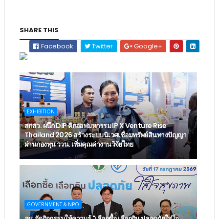
SHARE THIS
Facebook
Twitter
Google+
EXHIBITION
สกสว. ผนึก DIP คิกออฟมหกรรม IP X Venture Rise
Thailand 2026 สร้างระบบนิเวศเชื่อมทรัพย์สินทางปัญญา
ผ่านกองทุน ววน. เพิ่มคุณค่างานวิจัยไทย
GOVERNMENT & NPO
อย. จัดกิจกรรมให้ความรู้ "เลือกซื้อ เลือกกิน ปลอดภัยใส่ใจ