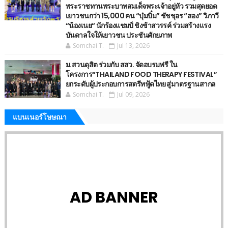
พระราชทานพระบาทสมเด็จพระเจ้าอยู่หัว รวมสุดยอด
เยาวชนกว่า 15,000 คน “บุ๋มบิ๋ม” ชัชชุอร “สอง” วิภาวี
“น้องเนย“ นักร้องแชมป์ ชิงช้าสวรรค์ ร่วมสร้างแรง
บันดาลใจให้เยาวชน ประชันศักยภาพ
Somchai T.
Jul 13, 2026
ม.สวนดุสิต ร่วมกับ สสว. จัดอบรมฟรี ใน
โครงการ“THAILAND FOOD THERAPY FESTIVAL”
ยกระดับผู้ประกอบการสตรีทฟู้ดไทย สู่มาตรฐานสากล
Somchai T.
Jul 09, 2026
แบนเนอร์โษษณา
AD BANNER