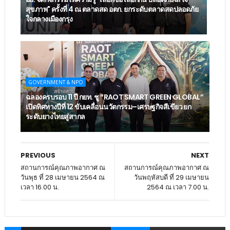
สุขภาพ" ครั้งที่ 4 ณ ตลาดสด อตก. ยกระดับตลาดสดปลอดภัย
ใจกลางเมืองกรุง
GOVERNMENT & NPO
ฉลองครบรอบ 11 ปี กยท. ชู “RAOT SMART GREEN GLOBAL”
เปิดทิศทางปีที่ 12 ขับเคลื่อนนวัตกรรม–เศรษฐกิจสีเขียว ยก
ระดับยางไทยสู่สากล
PREVIOUS
NEXT
สถานการณ์คุณภาพอากาศ ณ
สถานการณ์คุณภาพอากาศ ณ
วันพุธ ที่ 28 เมษายน 2564 ณ
วันพฤหัสบดี ที่ 29 เมษายน
เวลา 16.00 น.
2564 ณ เวลา 7.00 น.