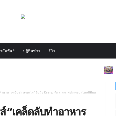
สัมพันธ์
ปฏิทินข่าว
รีวิว
HIGHLIGH
ล็ดลับทำอาหารฉบับชาวคอนโด” จับมือ Reenp นักวาดภาพประกอบสไตล์มินิมอ
รี่ส์ “เคล็ดลับทำอาหาร