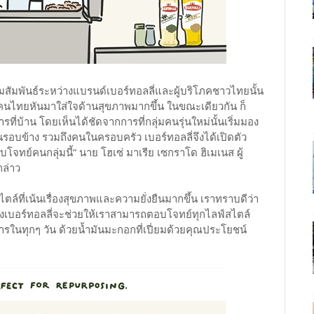
ัมพันธ์ระหว่างแบรนด์เบอร์ทอลลี่และผู้บริโภคชาวไทยนั้น
ยคนไทยหันมาใส่ใจด้านสุขภาพมากขึ้น ในขณะเดียวกัน ก็
บ้าน โดยเห็นได้ชัดจากการที่กลุ่มคนรุ่นใหม่นั้นเริ่มมอง
คนรอบข้าง รวมถึงคนในครอบครัว เบอร์ทอลลี่จึงได้เปิดตัว
อบโจทย์คนกลุ่มนี้” นาย โฮเซ่ มาเรีย เซกราโด ฮิเมเนส ผู้
ล่าว
ล์ที่เน้นเรื่องสุขภาพและความยั่งยืนมากขึ้น เราทราบดีว่า
เบอร์ทอลลี่จะช่วยให้เราสามารถตอบโจทย์ทุกไลฟ์สไตล์
ในทุกๆ วัน ด้วยน้ำมันมะกอกที่เปี่ยมด้วยคุณประโยชน์