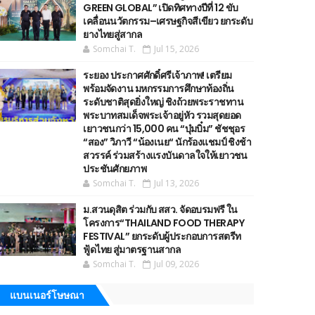
GREEN GLOBAL” เปิดทิศทางปีที่ 12 ขับ
เคลื่อนนวัตกรรม–เศรษฐกิจสีเขียว ยกระดับ
ยางไทยสู่สากล
Somchai T.
Jul 15, 2026
ระยอง ประกาศศักดิ์ศรีเจ้าภาพ! เตรียม
พร้อมจัดงาน มหกรรมการศึกษาท้องถิ่น
ระดับชาติสุดยิ่งใหญ่ ชิงถ้วยพระราชทาน
พระบาทสมเด็จพระเจ้าอยู่หัว รวมสุดยอด
เยาวชนกว่า 15,000 คน “บุ๋มบิ๋ม” ชัชชุอร
“สอง” วิภาวี “น้องเนย“ นักร้องแชมป์ ชิงช้า
สวรรค์ ร่วมสร้างแรงบันดาลใจให้เยาวชน
ประชันศักยภาพ
Somchai T.
Jul 13, 2026
ม.สวนดุสิต ร่วมกับ สสว. จัดอบรมฟรี ใน
โครงการ“THAILAND FOOD THERAPY
FESTIVAL” ยกระดับผู้ประกอบการสตรีท
ฟู้ดไทย สู่มาตรฐานสากล
Somchai T.
Jul 09, 2026
แบนเนอร์โษษณา