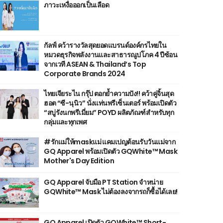
ภาวะเหงื่อออกเป็นเลือด
กัลฟ์ คว้ารางวัลสุดยอดแบรนด์องค์กรไทยใน
หมวดธุรกิจพลังงานและสาธารณูปโภค 4 ปีซ้อน
จากเวที ASEAN & Thailand’s Top
Corporate Brands 2024
ไทยเจียระไน กรุ๊ป ตอกย้ำความปัง!! คว้าคู่จิ้นสุด
ฮอต “ซี-นุนิว” นั่งแท่นพรีเซ็นเตอร์ พร้อมเปิดตัว
“สบู่รังนกพรีเมี่ยม” POYD ผลิตภัณฑ์สำหรับทุก
กลุ่มและทุกเพศ
#รักแม่ให้maskแม่ แคมเปญต้อนรับวันแม่จาก
GQ Apparel พร้อมเปิดตัว GQWhite™ Mask
Mother's Day Edition
GQ Apparel จับมือ PT Station จำหน่าย
GQWhite™ Mask ไม่ต้องลงจากรถก็ซื้อได้เลย!
GQ Apparel เปิดตัว GQWhite™ Short-