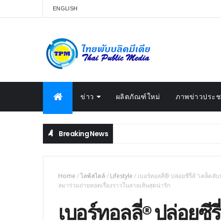
ENGLISH
ข่าว
ผลิตภัณฑ์ใหม่
ภาพข่าวประชา
Breaking News
Home
/
ไลฟ์สไตล์
/
Lifestyle
/
เบอร์ทอลลี่® ปล่อยซีรี่ส์ “เค
ลมาร่วมถ่ายทอดเรื่องราวในลายเส้นสุดน่ารัก
เบอร์ทอลลี่® ปล่อยซี