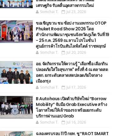
เศรษฐกิจ รับคลื่นอุตสาหกรรมใหม่
Somchai T.
Jul 23, 2026
ขอเชิญขวน ชม ช้อป งานมหกรรม OTOP
Phuket Road Show 2026 โดย
สำนักงานพัฒนาชุมชนจังหวัดภูเก็ต วันที่ 19
- 25 ก.ค. 2569 ณ.ลานโปรโมชั่น 1
ศูนย์การค้าโรบินสันไลฟ์สไตล์ ราชพฤกษ์
Somchai T.
Jul 20, 2026
อย. จัดกิจกรรมให้ความรู้ "เลือกซื้อ เลือกกิน
ปลอดภัยใส่ใจสุขภาพ" ครั้งที่ 4 ณ ตลาดสด
อตก. ยกระดับตลาดสดปลอดภัยใจกลาง
เมืองกรุง
Somchai T.
Jul 17, 2026
B Autohaus เปิดตัวบริษัทใหม่ “Borrow
Mobility” จับมือ Grab Executive สร้าง
โอกาสใหม่ให้เจ้าของรถ พร้อมยกระดับ
บริการผ่านแอป Grab
Somchai T.
Jul 16, 2026
ฉลองครบรอบ 11 ปี กยท. ชู “RAOT SMART