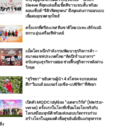
Sleeve ที่สุดแห่งเสื้อเชิ้ตสีขาวแขนสั้น พร้อม
คอนเซ็ปต์ “จีคิวฟิตทุกคน” ดึงจุดเด่นการออกแบบ
เพื่อคนทุกเพศ ทุกไซส์
ครั้งแรกที่ศรีสะเกษ! ทีมชาติไทย ปะทะ เติร์กเมนิ
สถาน อุ่นเครื่องฟีฟ่าเดย์
แม็คโคร ผนึกกำลัง กรมพัฒนาธุรกิจการค้า –
สมาคมเชฟประเทศไทย “ติดปีกร้านอาหาร”
สนับสนุนธุรกิจรายย่อย ช่วยฟื้นฟูกิจการหลังผ่าน
วิกฤต
“สุวิชยา” ขยับตามผู้นำ 4 สโตรค จบรอบสอง
ศึก“วีเมนส์ อเมเจอร์ เอเชีย-แปซิฟิก” ที่พัทยา
เปิดตัว MQDC Idyllias "เมตตาเวิร์ส" (Metta-
verse) ครั้งแรกในโลกที่เชื่อมโยงโลกจริงกับ
โลกเสมือนทุกมิติ พร้อมส่งมอบนวัตกรรมร่วม
สร้างโลกในอุดมคติ เพื่อสุขอันยั่งยืนแก่ทุกสรรพ
สิ่ง