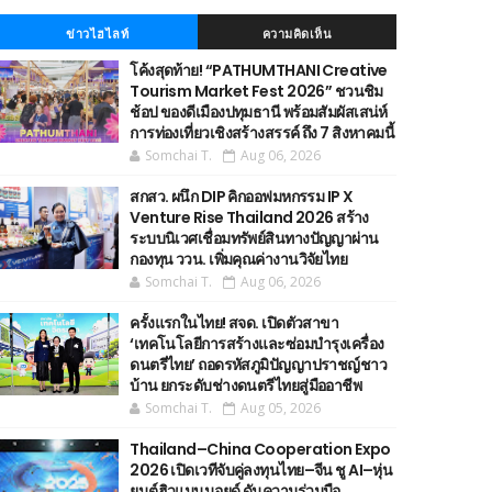
ข่าวไฮไลท์
ความคิดเห็น
โค้งสุดท้าย! “PATHUMTHANI Creative
Tourism Market Fest 2026” ชวนชิม
ช้อป ของดีเมืองปทุมธานี พร้อมสัมผัสเสน่ห์
การท่องเที่ยวเชิงสร้างสรรค์ ถึง 7 สิงหาคมนี้
Somchai T.
Aug 06, 2026
สกสว. ผนึก DIP คิกออฟมหกรรม IP X
Venture Rise Thailand 2026 สร้าง
ระบบนิเวศเชื่อมทรัพย์สินทางปัญญาผ่าน
กองทุน ววน. เพิ่มคุณค่างานวิจัยไทย
Somchai T.
Aug 06, 2026
ครั้งแรกในไทย! สจด. เปิดตัวสาขา
‘เทคโนโลยีการสร้างและซ่อมบำรุงเครื่อง
ดนตรีไทย’ ​ถอดรหัสภูมิปัญญาปราชญ์ชาว
บ้าน ยกระดับช่างดนตรีไทยสู่มืออาชีพ
Somchai T.
Aug 05, 2026
Thailand–China Cooperation Expo
2026 เปิดเวทีจับคู่ลงทุนไทย–จีน ชู AI–หุ่น
ยนต์ฮิวแมนนอยด์ ดันความร่วมมือ