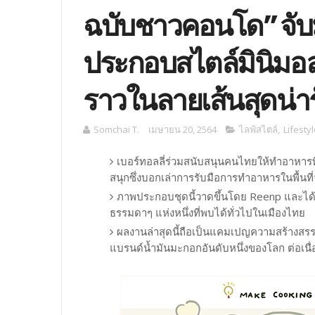
ฉบับชาวคอนโด” จับ
ประกอบสไตล์มินิมอล
ราวในลายเส้นสุดน่าร
Somchai T.
เมษายน 20, 2564
ไลฟ์สไตล์
,
Lifesty
เบอร์ทอลลี่ร่วมสนับสนุนคนไทยให้ทำอาหารที่ม
สนุกซึ่งบอกเล่าการรับมือการทำอาหารในพื้นที
ภาพประกอบชุดนี้วาดขึ้นโดย Reenp และได้ถ
ธรรมดาๆ แห่งหนึ่งที่พบได้ทั่วไปในเมืองไทย
ผลงานล่าสุดนี้ถือเป็นแคมเปญความสร้างสรรค์ช
แบรนด์น้ำมันมะกอกอันดับหนึ่งของโลก ต่อเน