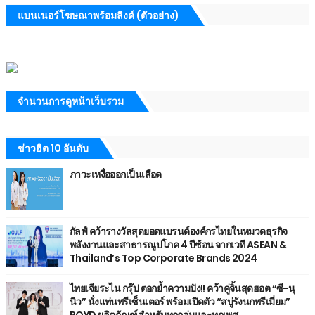
แบนเนอร์โฆษณาพร้อมลิงค์ (ตัวอย่าง)
จำนวนการดูหน้าเว็บรวม
ข่าวฮิต 10 อันดับ
ภาวะเหงื่อออกเป็นเลือด
กัลฟ์ คว้ารางวัลสุดยอดแบรนด์องค์กรไทยในหมวดธุรกิจ
พลังงานและสาธารณูปโภค 4 ปีซ้อน จากเวที ASEAN &
Thailand’s Top Corporate Brands 2024
ไทยเจียระไน กรุ๊ป ตอกย้ำความปัง!! คว้าคู่จิ้นสุดฮอต “ซี-นุ
นิว” นั่งแท่นพรีเซ็นเตอร์ พร้อมเปิดตัว “สบู่รังนกพรีเมี่ยม”
POYD ผลิตภัณฑ์สำหรับทุกกลุ่มและทุกเพศ