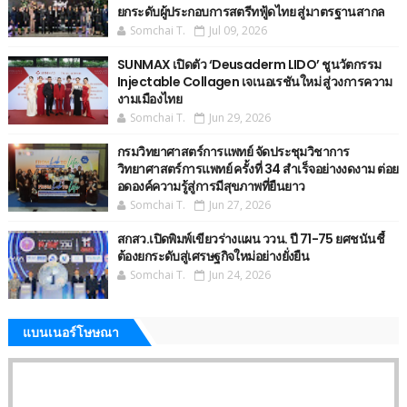
ยกระดับผู้ประกอบการสตรีทฟู้ดไทย สู่มาตรฐานสากล
Somchai T.
Jul 09, 2026
SUNMAX เปิดตัว ‘Deusaderm LIDO’ ชูนวัตกรรม
Injectable Collagen เจเนอเรชันใหม่ สู่วงการความ
งามเมืองไทย
Somchai T.
Jun 29, 2026
กรมวิทยาศาสตร์การแพทย์ จัดประชุมวิชาการ
วิทยาศาสตร์การแพทย์ ครั้งที่ 34 สำเร็จอย่างงดงาม ต่อย
อดองค์ความรู้สู่การมีสุขภาพที่ยืนยาว
Somchai T.
Jun 27, 2026
สกสว.เปิดพิมพ์เขียวร่างแผน ววน. ปี 71-75 ยศชนันชี้
ต้องยกระดับสู่เศรษฐกิจใหม่อย่างยั่งยืน
Somchai T.
Jun 24, 2026
แบนเนอร์โษษณา