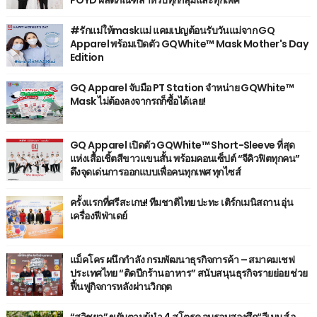
#รักแม่ให้maskแม่ แคมเปญต้อนรับวันแม่จาก GQ
Apparel พร้อมเปิดตัว GQWhite™ Mask Mother's Day
Edition
GQ Apparel จับมือ PT Station จำหน่าย GQWhite™
Mask ไม่ต้องลงจากรถก็ซื้อได้เลย!
GQ Apparel เปิดตัว GQWhite™ Short-Sleeve ที่สุด
แห่งเสื้อเชิ้ตสีขาวแขนสั้น พร้อมคอนเซ็ปต์ “จีคิวฟิตทุกคน”
ดึงจุดเด่นการออกแบบเพื่อคนทุกเพศ ทุกไซส์
ครั้งแรกที่ศรีสะเกษ! ทีมชาติไทย ปะทะ เติร์กเมนิสถาน อุ่น
เครื่องฟีฟ่าเดย์
แม็คโคร ผนึกกำลัง กรมพัฒนาธุรกิจการค้า – สมาคมเชฟ
ประเทศไทย “ติดปีกร้านอาหาร” สนับสนุนธุรกิจรายย่อย ช่วย
ฟื้นฟูกิจการหลังผ่านวิกฤต
“สุวิชยา” ขยับตามผู้นำ 4 สโตรค จบรอบสองศึก“วีเมนส์ อ