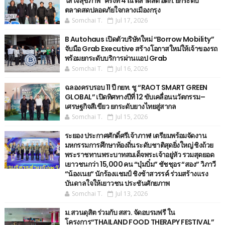
ใส่ใจสุขภาพ" ครั้งที่ 4 ณ ตลาดสด อตก. ยกระดับ
ตลาดสดปลอดภัยใจกลางเมืองกรุง
Somchai T.
Jul 17, 2026
B Autohaus เปิดตัวบริษัทใหม่ “Borrow Mobility”
จับมือ Grab Executive สร้างโอกาสใหม่ให้เจ้าของรถ
พร้อมยกระดับบริการผ่านแอป Grab
Somchai T.
Jul 16, 2026
ฉลองครบรอบ 11 ปี กยท. ชู “RAOT SMART GREEN
GLOBAL” เปิดทิศทางปีที่ 12 ขับเคลื่อนนวัตกรรม–
เศรษฐกิจสีเขียว ยกระดับยางไทยสู่สากล
Somchai T.
Jul 15, 2026
ระยอง ประกาศศักดิ์ศรีเจ้าภาพ! เตรียมพร้อมจัดงาน
มหกรรมการศึกษาท้องถิ่นระดับชาติสุดยิ่งใหญ่ ชิงถ้วย
พระราชทานพระบาทสมเด็จพระเจ้าอยู่หัว รวมสุดยอด
เยาวชนกว่า 15,000 คน “บุ๋มบิ๋ม” ชัชชุอร “สอง” วิภาวี
“น้องเนย“ นักร้องแชมป์ ชิงช้าสวรรค์ ร่วมสร้างแรง
บันดาลใจให้เยาวชน ประชันศักยภาพ
Somchai T.
Jul 13, 2026
ม.สวนดุสิต ร่วมกับ สสว. จัดอบรมฟรี ใน
โครงการ“THAILAND FOOD THERAPY FESTIVAL”