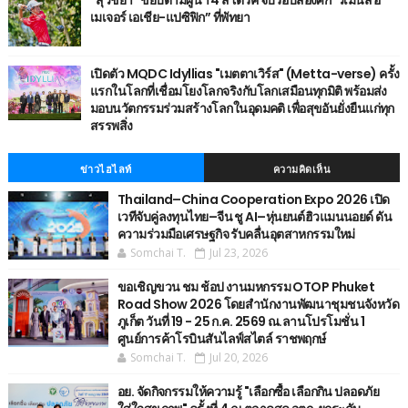
เมเจอร์ เอเชีย-แปซิฟิก” ที่พัทยา
เปิดตัว MQDC Idyllias "เมตตาเวิร์ส" (Metta-verse) ครั้ง
แรกในโลกที่เชื่อมโยงโลกจริงกับโลกเสมือนทุกมิติ พร้อมส่ง
มอบนวัตกรรมร่วมสร้างโลกในอุดมคติ เพื่อสุขอันยั่งยืนแก่ทุก
สรรพสิ่ง
ข่าวไฮไลท์
ความคิดเห็น
Thailand–China Cooperation Expo 2026 เปิด
เวทีจับคู่ลงทุนไทย–จีน ชู AI–หุ่นยนต์ฮิวแมนนอยด์ ดัน
ความร่วมมือเศรษฐกิจ รับคลื่นอุตสาหกรรมใหม่
Somchai T.
Jul 23, 2026
ขอเชิญขวน ชม ช้อป งานมหกรรม OTOP Phuket
Road Show 2026 โดยสำนักงานพัฒนาชุมชนจังหวัด
ภูเก็ต วันที่ 19 - 25 ก.ค. 2569 ณ.ลานโปรโมชั่น 1
ศูนย์การค้าโรบินสันไลฟ์สไตล์ ราชพฤกษ์
Somchai T.
Jul 20, 2026
อย. จัดกิจกรรมให้ความรู้ "เลือกซื้อ เลือกกิน ปลอดภัย