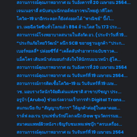
สถานการณ์คุณภาพอากาศ ณ วันอังคารที่ 20 เมษายน 2564...
เจนเนอราลี่ สนับสนุนนักกอล์ฟเยาวชนไทยสู่เวทีโลก
โควิด-19 มาอีกระลอก ก็ยังส่งออกได้ "พาณิชย์" ปิ๊งไ...
อว. เผยฉีดวัคซีนทั่วโลกแล้ว 894 ล้านโดส ใน 173 ประ...
สถานการณ์โรงพยาบาลสนามในสังกัด อว. (ประจำวันที่ 19...
“ประกันภัยไทยวิวัฒน์” ผนึก SCB ขยายฐานลูกค้า “ประก...
เบอร์ทอลลี่® ปล่อยซีรี่ส์ “เคล็ดลับทำอาหารฉบับชาวค...
แม็คโคร เดินหน้าส่งมอบกำลังใจให้นักรบแนวหน้า สู้โค...
สถานการณ์คุณภาพอากาศ ณ วันอังคารที่ 20 เมษายน 2564
สถานการณ์คุณภาพอากาศ ณ วันจันทร์ที่ 19 เมษายน 2564...
สถานการณ์การติดเชื้อโควิด-19 ณ วันจันทร์ที่ 19 เมษ...
วช. มอบรางวัลนักวิจัยดีเด่นแห่งชาติ สาขาปรัชญา ประ...
อรูบ้า (Aruba) ช่วยเร่งความเร็วการทำ Digital Trans...
สแกนเนีย กับ “สัญญาบริการ” ให้ลูกค้าต่อสู้ในตลาดอย...
ราล์ฟ ลอเรน รุกแฟชั่นรักษ์โลก ผนึก Dow ชูนวัตกรรมย...
สมาคมแพทย์ผิวหนังฯ เชิญรับชมเพจเฟซบุ๊ก “ครบเครื่อง...
สถานการณ์คุณภาพอากาศ ณ วันจันทร์ที่ 19 เมษายน 2564