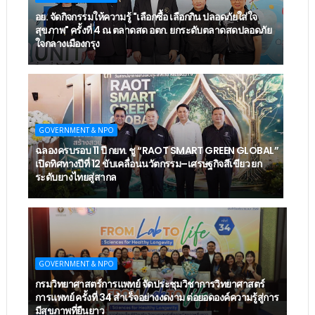
อย. จัดกิจกรรมให้ความรู้ "เลือกซื้อ เลือกกิน ปลอดภัยใส่ใจ
สุขภาพ" ครั้งที่ 4 ณ ตลาดสด อตก. ยกระดับตลาดสดปลอดภัย
ใจกลางเมืองกรุง
GOVERNMENT & NPO
ฉลองครบรอบ 11 ปี กยท. ชู “RAOT SMART GREEN GLOBAL”
เปิดทิศทางปีที่ 12 ขับเคลื่อนนวัตกรรม–เศรษฐกิจสีเขียว ยก
ระดับยางไทยสู่สากล
GOVERNMENT & NPO
กรมวิทยาศาสตร์การแพทย์ จัดประชุมวิชาการวิทยาศาสตร์
การแพทย์ ครั้งที่ 34 สำเร็จอย่างงดงาม ต่อยอดองค์ความรู้สู่การ
มีสุขภาพที่ยืนยาว