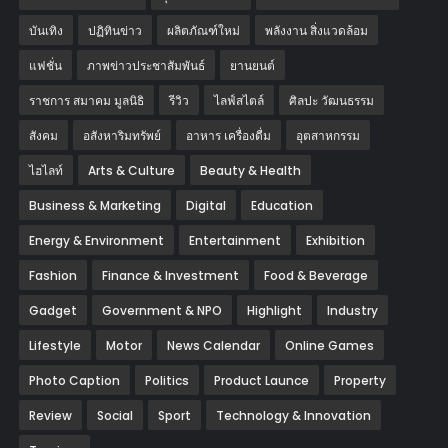
บันเทิง
ปฏิทินข่าว
ผลิตภัณฑ์ใหม่
พลังงาน สิ่งแวดล้อม
แฟชั่น
ภาพข่าวประชาสัมพันธ์
‎ยานยนต์‎
ราชการ สมาคม มูลนิธิ
รีวิว
ไลฟ์สไตล์
ศิลปะ วัฒนธรรม
สังคม
อสังหาริมทรัพย์
อาหาร เครื่องดื่ม
อุตสาหกรรม
ไฮไลท์
Arts & Culture
Beauty & Health
Business & Marketing
Digital
Education
Energy & Environment
Entertainment
Exhibition
Fashion
Finance & Investment
Food & Beverage
Gadget
Government & NPO
Highlight
Industry
Lifestyle
Motor
News Calendar
Online Games
Photo Caption
Politics
Product Launce
Property
Review
Social
Sport
Technology & Innovation