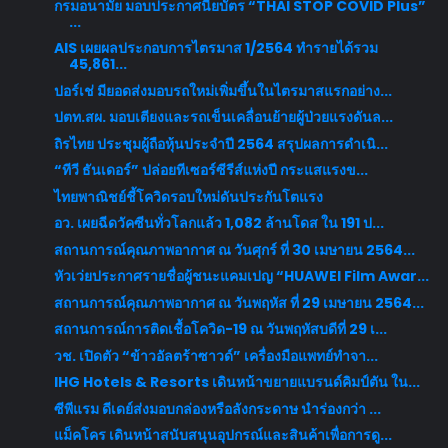
กรมอนามัย มอบประกาศนียบัตร “THAI STOP COVID Plus”
...
AIS เผยผลประกอบการไตรมาส 1/2564 ทำรายได้รวม
45,861...
ปอร์เช่ มียอดส่งมอบรถใหม่เพิ่มขึ้นในไตรมาสแรกอย่าง...
ปตท.สผ. มอบเตียงและรถเข็นเคลื่อนย้ายผู้ป่วยแรงดันล...
ถิรไทย ประชุมผู้ถือหุ้นประจำปี 2564 สรุปผลการดำเนิ...
“ทีวี ธันเดอร์” ปล่อยทีเซอร์ซีรีส์แห่งปี กระแสแรงข...
ไทยพาณิชย์ชี้โควิดรอบใหม่ดันประกันโตแรง
อว. เผยฉีดวัคซีนทั่วโลกแล้ว 1,082 ล้านโดส ใน 191 ป...
สถานการณ์คุณภาพอากาศ ณ วันศุกร์ ที่ 30 เมษายน 2564...
หัวเว่ยประกาศรายชื่อผู้ชนะแคมเปญ “HUAWEI Film Awar...
สถานการณ์คุณภาพอากาศ ณ วันพฤหัส ที่ 29 เมษายน 2564...
สถานการณ์การติดเชื้อโควิด-19 ณ วันพฤหัสบดีที่ 29 เ...
วช. เปิดตัว “ข้าวอัลตร้าซาวด์” เครื่องมือแพทย์ทำจา...
IHG Hotels & Resorts เดินหน้าขยายแบรนด์คิมป์ตัน ใน...
ซีพีแรม ดีเดย์ส่งมอบกล่องหรือลังกระดาษ นำร่องกว่า ...
แม็คโคร เดินหน้าสนับสนุนอุปกรณ์และสินค้าเพื่อการดู...