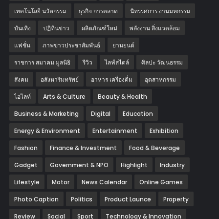
เทคโนโลยี นวัตกรรม
ธุรกิจ การตลาด
นิทรรศการ งานมหกรรม
บันเทิง
ปฏิทินข่าว
ผลิตภัณฑ์ใหม่
พลังงาน สิ่งแวดล้อม
แฟชั่น
ภาพข่าวประชาสัมพันธ์
‎ยานยนต์‎
ราชการ สมาคม มูลนิธิ
รีวิว
ไลฟ์สไตล์
ศิลปะ วัฒนธรรม
สังคม
อสังหาริมทรัพย์
อาหาร เครื่องดื่ม
อุตสาหกรรม
ไฮไลท์
Arts & Culture
Beauty & Health
Business & Marketing
Digital
Education
Energy & Environment
Entertainment
Exhibition
Fashion
Finance & Investment
Food & Beverage
Gadget
Government & NPO
Highlight
Industry
Lifestyle
Motor
News Calendar
Online Games
Photo Caption
Politics
Product Launce
Property
Review
Social
Sport
Technology & Innovation