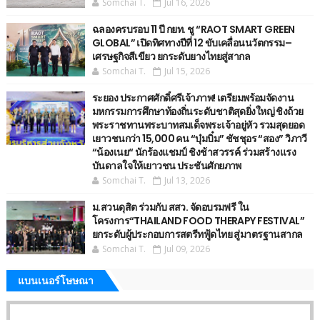
Somchai T.
Jul 16, 2026
ฉลองครบรอบ 11 ปี กยท. ชู “RAOT SMART GREEN
GLOBAL” เปิดทิศทางปีที่ 12 ขับเคลื่อนนวัตกรรม–
เศรษฐกิจสีเขียว ยกระดับยางไทยสู่สากล
Somchai T.
Jul 15, 2026
ระยอง ประกาศศักดิ์ศรีเจ้าภาพ! เตรียมพร้อมจัดงาน
มหกรรมการศึกษาท้องถิ่นระดับชาติสุดยิ่งใหญ่ ชิงถ้วย
พระราชทานพระบาทสมเด็จพระเจ้าอยู่หัว รวมสุดยอด
เยาวชนกว่า 15,000 คน “บุ๋มบิ๋ม” ชัชชุอร “สอง” วิภาวี
“น้องเนย“ นักร้องแชมป์ ชิงช้าสวรรค์ ร่วมสร้างแรง
บันดาลใจให้เยาวชน ประชันศักยภาพ
Somchai T.
Jul 13, 2026
ม.สวนดุสิต ร่วมกับ สสว. จัดอบรมฟรี ใน
โครงการ“THAILAND FOOD THERAPY FESTIVAL”
ยกระดับผู้ประกอบการสตรีทฟู้ดไทย สู่มาตรฐานสากล
Somchai T.
Jul 09, 2026
แบนเนอร์โษษณา