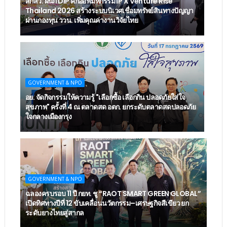
สกสว. ผนึก DIP คิกออฟมหกรรม IP X Venture Rise
Thailand 2026 สร้างระบบนิเวศเชื่อมทรัพย์สินทางปัญญา
ผ่านกองทุน ววน. เพิ่มคุณค่างานวิจัยไทย
GOVERNMENT & NPO
อย. จัดกิจกรรมให้ความรู้ "เลือกซื้อ เลือกกิน ปลอดภัยใส่ใจ
สุขภาพ" ครั้งที่ 4 ณ ตลาดสด อตก. ยกระดับตลาดสดปลอดภัย
ใจกลางเมืองกรุง
GOVERNMENT & NPO
ฉลองครบรอบ 11 ปี กยท. ชู “RAOT SMART GREEN GLOBAL”
เปิดทิศทางปีที่ 12 ขับเคลื่อนนวัตกรรม–เศรษฐกิจสีเขียว ยก
ระดับยางไทยสู่สากล