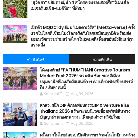
“สุวิชยา” ขยับตามผู้นำ 4 สโตรค จบรอบสองศึก“วีเมนส์ อ
เมเจอร์ เอเชีย-แปซิฟิก” ที่พัทยา
เปิดตัว MQDC Idyllias "เมตตาเวิร์ส" (Metta-verse) ครั้ง
แรกในโลกที่เชื่อมโยงโลกจริงกับโลกเสมือนทุกมิติ พร้อมส่ง
มอบนวัตกรรมร่วมสร้างโลกในอุดมคติ เพื่อสุขอันยั่งยืนแก่ทุก
สรรพสิ่ง
ข่าวไฮไลท์
ความคิดเห็น
โค้งสุดท้าย! “PATHUMTHANI Creative Tourism
Market Fest 2026” ชวนชิม ช้อป ของดีเมือง
ปทุมธานี พร้อมสัมผัสเสน่ห์การท่องเที่ยวเชิงสร้างสรรค์
ถึง 7 สิงหาคมนี้
Somchai T.
Aug 06, 2026
สกสว. ผนึก DIP คิกออฟมหกรรม IP X Venture Rise
Thailand 2026 สร้างระบบนิเวศเชื่อมทรัพย์สินทาง
ปัญญาผ่านกองทุน ววน. เพิ่มคุณค่างานวิจัยไทย
Somchai T.
Aug 06, 2026
ครั้งแรกในไทย! สจด. เปิดตัวสาขา ‘เทคโนโลยีการสร้าง