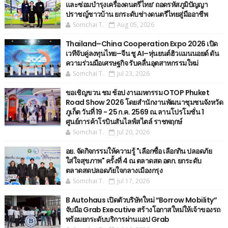
และซ่อมบำรุงเครื่องดนตรีไทย’ ​ถอดรหัสภูมิปัญญา
ปราชญ์ชาวบ้าน ยกระดับช่างดนตรีไทยสู่มืออาชีพ
Somchai T.
Aug 05, 2026
Thailand–China Cooperation Expo 2026 เปิด
เวทีจับคู่ลงทุนไทย–จีน ชู AI–หุ่นยนต์ฮิวแมนนอยด์ ดัน
ความร่วมมือเศรษฐกิจ รับคลื่นอุตสาหกรรมใหม่
Somchai T.
Jul 23, 2026
ขอเชิญขวน ชม ช้อป งานมหกรรม OTOP Phuket
Road Show 2026 โดยสำนักงานพัฒนาชุมชนจังหวัด
ภูเก็ต วันที่ 19 - 25 ก.ค. 2569 ณ.ลานโปรโมชั่น 1
ศูนย์การค้าโรบินสันไลฟ์สไตล์ ราชพฤกษ์
Somchai T.
Jul 20, 2026
อย. จัดกิจกรรมให้ความรู้ "เลือกซื้อ เลือกกิน ปลอดภัย
ใส่ใจสุขภาพ" ครั้งที่ 4 ณ ตลาดสด อตก. ยกระดับ
ตลาดสดปลอดภัยใจกลางเมืองกรุง
Somchai T.
Jul 17, 2026
B Autohaus เปิดตัวบริษัทใหม่ “Borrow Mobility”
จับมือ Grab Executive สร้างโอกาสใหม่ให้เจ้าของรถ
พร้อมยกระดับบริการผ่านแอป Grab