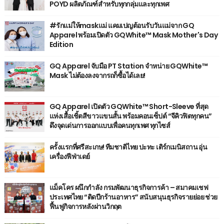
POYD ผลิตภัณฑ์สำหรับทุกกลุ่มและทุกเพศ
#รักแม่ให้maskแม่ แคมเปญต้อนรับวันแม่จาก GQ
Apparel พร้อมเปิดตัว GQWhite™ Mask Mother's Day
Edition
GQ Apparel จับมือ PT Station จำหน่าย GQWhite™
Mask ไม่ต้องลงจากรถก็ซื้อได้เลย!
GQ Apparel เปิดตัว GQWhite™ Short-Sleeve ที่สุด
แห่งเสื้อเชิ้ตสีขาวแขนสั้น พร้อมคอนเซ็ปต์ “จีคิวฟิตทุกคน”
ดึงจุดเด่นการออกแบบเพื่อคนทุกเพศ ทุกไซส์
ครั้งแรกที่ศรีสะเกษ! ทีมชาติไทย ปะทะ เติร์กเมนิสถาน อุ่น
เครื่องฟีฟ่าเดย์
แม็คโคร ผนึกกำลัง กรมพัฒนาธุรกิจการค้า – สมาคมเชฟ
ประเทศไทย “ติดปีกร้านอาหาร” สนับสนุนธุรกิจรายย่อย ช่วย
ฟื้นฟูกิจการหลังผ่านวิกฤต