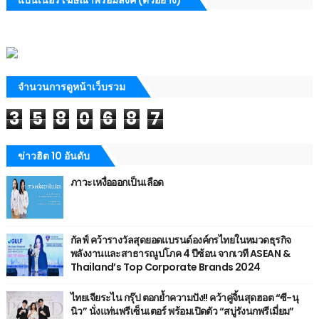
จำนวนการดูหน้าเว็บรวม
3
5
8
0
6
8
7
ข่าวฮิต 10 อันดับ
ภาวะเหงื่อออกเป็นเลือด
กัลฟ์ คว้ารางวัลสุดยอดแบรนด์องค์กรไทยในหมวดธุรกิจ
พลังงานและสาธารณูปโภค 4 ปีซ้อน จากเวที ASEAN &
Thailand’s Top Corporate Brands 2024
ไทยเจียระไน กรุ๊ป ตอกย้ำความปัง!! คว้าคู่จิ้นสุดฮอต “ซี-นุ
นิว” นั่งแท่นพรีเซ็นเตอร์ พร้อมเปิดตัว “สบู่รังนกพรีเมี่ยม”