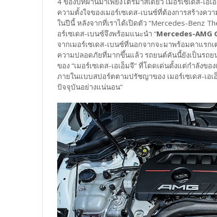
4 ของปีที่ผ่านมาเพียงไตรมาสเดียว เมอร์เซเดส-เอ
ความตั้งใจของเมอร์เซเดส-เบนซ์ที่ต้องการสร้างควา
ในปีนี้ หลังจากที่เราได้เปิดตัว “Mercedes-Benz Th
อร์เซเดส-เบนซ์จึงพร้อมแนะนำ “
Mercedes-AMG G
จากเมอร์เซเดส-เบนซ์ที่นอกจากจะมาพร้อมคาแรกเตอร์ที
ความปลอดภัยที่มากขึ้นแล้ว รถยนต์คันนี้ยังเป็นรถ
ของ “เมอร์เซเดส-เอเอ็มจี” ที่โดดเด่นตั้งแต่กำลั
ภายในแบบสปอร์ตตามปรัชญาของ เมอร์เซเดส-เอเอ็ม
ปัจจุบันอย่างแน่นอน”