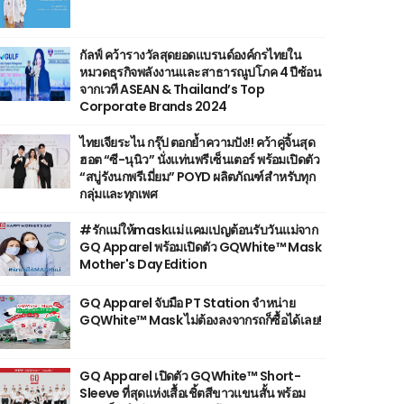
กัลฟ์ คว้ารางวัลสุดยอดแบรนด์องค์กรไทยใน
หมวดธุรกิจพลังงานและสาธารณูปโภค 4 ปีซ้อน
จากเวที ASEAN & Thailand’s Top
Corporate Brands 2024
ไทยเจียระไน กรุ๊ป ตอกย้ำความปัง!! คว้าคู่จิ้นสุด
ฮอต “ซี-นุนิว” นั่งแท่นพรีเซ็นเตอร์ พร้อมเปิดตัว
“สบู่รังนกพรีเมี่ยม” POYD ผลิตภัณฑ์สำหรับทุก
กลุ่มและทุกเพศ
#รักแม่ให้maskแม่ แคมเปญต้อนรับวันแม่จาก
GQ Apparel พร้อมเปิดตัว GQWhite™ Mask
Mother's Day Edition
GQ Apparel จับมือ PT Station จำหน่าย
GQWhite™ Mask ไม่ต้องลงจากรถก็ซื้อได้เลย!
GQ Apparel เปิดตัว GQWhite™ Short-
Sleeve ที่สุดแห่งเสื้อเชิ้ตสีขาวแขนสั้น พร้อม