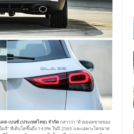
เซเดส-เบนซ์ (ประเทศไทย) จำกัด
กล่าวว่า “ด้วยยอดขายของ
็มจี” ที่เติบโตขึ้นถึง 14.9% ในปี 2563 และเฉพาะไตรมาส