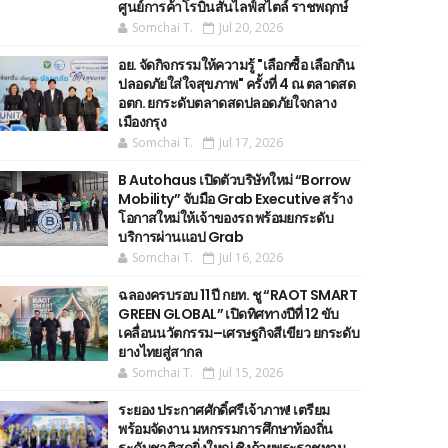
ศูนย์การค้าโรบินสันไลฟ์สไตล์ ราชพฤกษ์
Somchai T.
Jul 20, 2026
อย. จัดกิจกรรมให้ความรู้ "เลือกซื้อ เลือกกิน
ปลอดภัยใส่ใจสุขภาพ" ครั้งที่ 4 ณ ตลาดสด
อตก. ยกระดับตลาดสดปลอดภัยใจกลาง
เมืองกรุง
Somchai T.
Jul 17, 2026
B Autohaus เปิดตัวบริษัทใหม่ “Borrow
Mobility” จับมือ Grab Executive สร้าง
โอกาสใหม่ให้เจ้าของรถ พร้อมยกระดับ
บริการผ่านแอป Grab
Somchai T.
Jul 16, 2026
ฉลองครบรอบ 11 ปี กยท. ชู “RAOT SMART
GREEN GLOBAL” เปิดทิศทางปีที่ 12 ขับ
เคลื่อนนวัตกรรม–เศรษฐกิจสีเขียว ยกระดับ
ยางไทยสู่สากล
Somchai T.
Jul 15, 2026
ระยอง ประกาศศักดิ์ศรีเจ้าภาพ! เตรียม
พร้อมจัดงาน มหกรรมการศึกษาท้องถิ่น