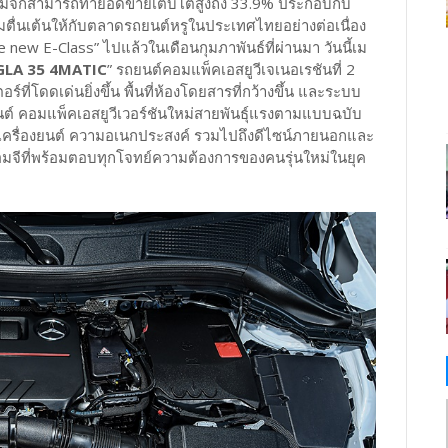
เอ็มจีก็สามารถทำยอดขายเติบโตสูงถึง 33.9% ประกอบกับ
มตื่นเต้นให้กับตลาดรถยนต์หรูในประเทศไทยอย่างต่อเนื่อง
e new E-Class” ไปแล้วในเดือนกุมภาพันธ์ที่ผ่านมา วันนี้เม
LA 35 4MATIC
” รถยนต์คอมแพ็คเอสยูวีเจเนอเรชันที่ 2
่โดดเด่นยิ่งขึ้น พื้นที่ห้องโดยสารที่กว้างขึ้น และระบบ
ยนต์ คอมแพ็คเอสยูวีเวอร์ชันใหม่สายพันธุ์แรงตามแบบฉบับ
งของเครื่องยนต์ ความอเนกประสงค์ รวมไปถึงดีไซน์ภายนอกและ
จีที่พร้อมตอบทุกโจทย์ความต้องการของคนรุ่นใหม่ในยุค