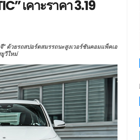
C” เคาะราคา 3.19
มจี” ด้วยรถสปอร์ตสมรรถนะสูงเวอร์ชันคอมแพ็คเอ
ยูวีใหม่