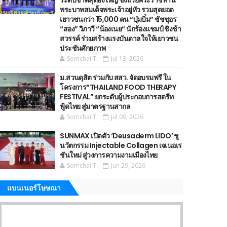
ระดับชาติสุดยิ่งใหญ่ ชิงถ้วยพระราชทาน
พระบาทสมเด็จพระเจ้าอยู่หัว รวมสุดยอด
เยาวชนกว่า 15,000 คน “บุ๋มบิ๋ม” ชัชชุอร
“สอง” วิภาวี “น้องเนย“ นักร้องแชมป์ ชิงช้า
สวรรค์ ร่วมสร้างแรงบันดาลใจให้เยาวชน
ประชันศักยภาพ
Somchai T.
Jul 13, 2026
ม.สวนดุสิต ร่วมกับ สสว. จัดอบรมฟรี ใน
โครงการ“THAILAND FOOD THERAPY
FESTIVAL” ยกระดับผู้ประกอบการสตรีท
ฟู้ดไทย สู่มาตรฐานสากล
Somchai T.
Jul 09, 2026
SUNMAX เปิดตัว ‘Deusaderm LIDO’ ชู
นวัตกรรม Injectable Collagen เจเนอเร
ชันใหม่ สู่วงการความงามเมืองไทย
Somchai T.
Jun 29, 2026
แบนเนอร์โษษณา