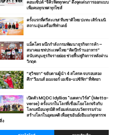
คอนเซ็ปต์ “จีคิวฟิตทุกคน” ดึงจุดเด่นการออกแบบ
เพื่อคนทุกเพศ ทุกไซส์
ครั้งแรกที่ศรีสะเกษ! ทีมชาติไทย ปะทะ เติร์กเมนิ
สถาน อุ่นเครื่องฟีฟ่าเดย์
แม็คโคร ผนึกกำลัง กรมพัฒนาธุรกิจการค้า –
สมาคมเชฟประเทศไทย “ติดปีกร้านอาหาร”
สนับสนุนธุรกิจรายย่อย ช่วยฟื้นฟูกิจการหลังผ่าน
วิกฤต
“สุวิชยา” ขยับตามผู้นำ 4 สโตรค จบรอบสอง
ศึก“วีเมนส์ อเมเจอร์ เอเชีย-แปซิฟิก” ที่พัทยา
เปิดตัว MQDC Idyllias "เมตตาเวิร์ส" (Metta-
verse) ครั้งแรกในโลกที่เชื่อมโยงโลกจริงกับ
โลกเสมือนทุกมิติ พร้อมส่งมอบนวัตกรรมร่วม
สร้างโลกในอุดมคติ เพื่อสุขอันยั่งยืนแก่ทุกสรรพ
สิ่ง