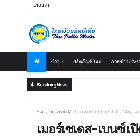
ENGLISH
ข่าว
ผลิตภัณฑ์ใหม่
ภาพข่าวประชา
Breaking News
Home
/
‎ยานยนต์‎
/
Motor
/
เมอร์เซเดส-เบนซ์ เปิดตัว “Merce
เมอร์เซเดส-เบนซ์ เ