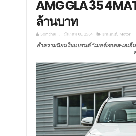
AMG GLA 35 4MATI
ล้านบาท
Somchai T.
มีนาคม 08, 2564
‎ยานยนต์‎
,
Motor
ย้ำความนิยมในแบรนด์ “เมอร์เซเดส-เอเอ็
ส