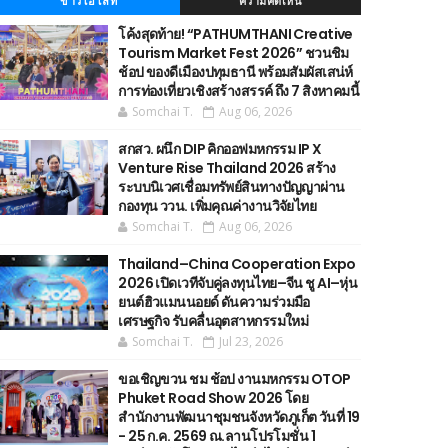
ข่าวไฮไลท์
ความคิดเห็น
โค้งสุดท้าย! “PATHUMTHANI Creative
Tourism Market Fest 2026” ชวนชิม
ช้อป ของดีเมืองปทุมธานี พร้อมสัมผัสเสน่ห์
การท่องเที่ยวเชิงสร้างสรรค์ ถึง 7 สิงหาคมนี้
Somchai T.
Aug 06, 2026
สกสว. ผนึก DIP คิกออฟมหกรรม IP X
Venture Rise Thailand 2026 สร้าง
ระบบนิเวศเชื่อมทรัพย์สินทางปัญญาผ่าน
กองทุน ววน. เพิ่มคุณค่างานวิจัยไทย
Somchai T.
Aug 06, 2026
Thailand–China Cooperation Expo
2026 เปิดเวทีจับคู่ลงทุนไทย–จีน ชู AI–หุ่น
ยนต์ฮิวแมนนอยด์ ดันความร่วมมือ
เศรษฐกิจ รับคลื่นอุตสาหกรรมใหม่
Somchai T.
Jul 23, 2026
ขอเชิญขวน ชม ช้อป งานมหกรรม OTOP
Phuket Road Show 2026 โดย
สำนักงานพัฒนาชุมชนจังหวัดภูเก็ต วันที่ 19
- 25 ก.ค. 2569 ณ.ลานโปรโมชั่น 1