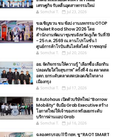
เศรษฐกิจ รับคลื่นอุตสาหกรรมใหม่
Somchai T.
Jul 23, 2026
ขอเชิญขวน ชม ช้อป งานมหกรรม OTOP
Phuket Road Show 2026 โดย
สำนักงานพัฒนาชุมชนจังหวัดภูเก็ต วันที่ 19
- 25 ก.ค. 2569 ณ.ลานโปรโมชั่น 1
ศูนย์การค้าโรบินสันไลฟ์สไตล์ ราชพฤกษ์
Somchai T.
Jul 20, 2026
อย. จัดกิจกรรมให้ความรู้ "เลือกซื้อ เลือกกิน
ปลอดภัยใส่ใจสุขภาพ" ครั้งที่ 4 ณ ตลาดสด
อตก. ยกระดับตลาดสดปลอดภัยใจกลาง
เมืองกรุง
Somchai T.
Jul 17, 2026
B Autohaus เปิดตัวบริษัทใหม่ “Borrow
Mobility” จับมือ Grab Executive สร้าง
โอกาสใหม่ให้เจ้าของรถ พร้อมยกระดับ
บริการผ่านแอป Grab
Somchai T.
Jul 16, 2026
ฉลองครบรอบ 11 ปี กยท. ชู “RAOT SMART