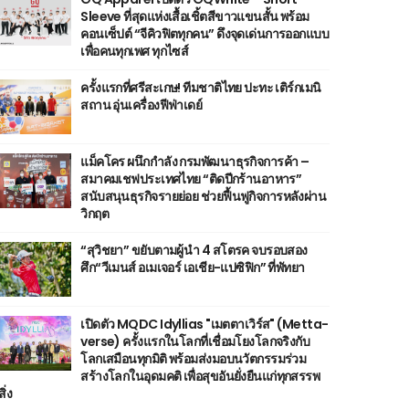
Sleeve ที่สุดแห่งเสื้อเชิ้ตสีขาวแขนสั้น พร้อม
คอนเซ็ปต์ “จีคิวฟิตทุกคน” ดึงจุดเด่นการออกแบบ
เพื่อคนทุกเพศ ทุกไซส์
ครั้งแรกที่ศรีสะเกษ! ทีมชาติไทย ปะทะ เติร์กเมนิ
สถาน อุ่นเครื่องฟีฟ่าเดย์
แม็คโคร ผนึกกำลัง กรมพัฒนาธุรกิจการค้า –
สมาคมเชฟประเทศไทย “ติดปีกร้านอาหาร”
สนับสนุนธุรกิจรายย่อย ช่วยฟื้นฟูกิจการหลังผ่าน
วิกฤต
“สุวิชยา” ขยับตามผู้นำ 4 สโตรค จบรอบสอง
ศึก“วีเมนส์ อเมเจอร์ เอเชีย-แปซิฟิก” ที่พัทยา
เปิดตัว MQDC Idyllias "เมตตาเวิร์ส" (Metta-
verse) ครั้งแรกในโลกที่เชื่อมโยงโลกจริงกับ
โลกเสมือนทุกมิติ พร้อมส่งมอบนวัตกรรมร่วม
สร้างโลกในอุดมคติ เพื่อสุขอันยั่งยืนแก่ทุกสรรพ
สิ่ง