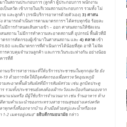
้ามาในสถานประกอบการ (ลูกค้า ผู้ประกอบการ พนักงาน
หรือเป็นหวัด เข้าภายในบริเวณสถานประกอบการ รวมทั้ง ไม่
้ขาย และลูกค้า (กรณีบริการอาหารด้วยตัวเอง)
3) ศาสน
่ง สามารถดำเนินการตามมาตรการฯ ได้ครบทุกข้อ ร้อยละ
ทิ ไม่มีการกำหนดเส้นทางเข้า – ออก ศาสนสถานให้ชัดเจน
นสถาน ไม่มีการทำความสะอาดสถานที่ อุปกรณ์ พื้นผิวที่มี
ม่มีมาตรการคัดกรองผู้เข้ามาในศาสนสถาน และ
4) ตลาด
เข้า
.80 และมีมาตรการที่ดำเนินการได้น้อยที่สุด อาทิ ไม่จัด
ีการควบคุมจำนวนลูกค้า และการเว้นระยะห่างกัน อย่างน้อย
ารที่ดี
ถานบริการสาธารณะที่ให้บริการประชาชนในทุกกลุ่มวัย ยัง
-19 ด้วยการจัดให้มีจุดคัดกรองเพื่อตรวจวัดอุณหภูมิ
มสะอาดพื้นผิวสัมผัสที่มีการสัมผัสร่วม เช่น ลูกบิดประตู
การ รวมทั้งประชาชนยังคงต้องเฝ้าระวังและป้องกันตนเองจาก
แน่นหรือ มีผู้ใช้บริการจำนวนมาก เช่น ร้านอาหาร ห้าง
ิบัติตามคำแนะนำของกระทรวงสาธารณสุขอย่างเคร่งครัด
ุกครั้งที่ออกจากบ้าน ล้างมือด้วยสบู่และน้ำหรือเจล
 1-2 เมตรอยู่เสมอ
”
อธิบดีกรมอนามัย
กล่าว