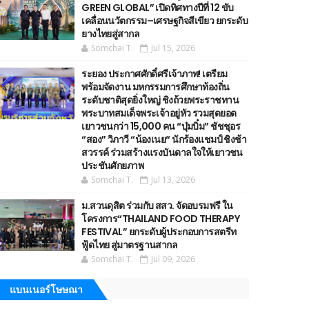
GREEN GLOBAL” เปิดทิศทางปีที่ 12 ขับ
เคลื่อนนวัตกรรม–เศรษฐกิจสีเขียว ยกระดับ
ยางไทยสู่สากล
Somchai T.
Jul 15, 2026
ระยอง ประกาศศักดิ์ศรีเจ้าภาพ! เตรียม
พร้อมจัดงาน มหกรรมการศึกษาท้องถิ่น
ระดับชาติสุดยิ่งใหญ่ ชิงถ้วยพระราชทาน
พระบาทสมเด็จพระเจ้าอยู่หัว รวมสุดยอด
เยาวชนกว่า 15,000 คน “บุ๋มบิ๋ม” ชัชชุอร
“สอง” วิภาวี “น้องเนย“ นักร้องแชมป์ ชิงช้า
สวรรค์ ร่วมสร้างแรงบันดาลใจให้เยาวชน
ประชันศักยภาพ
Somchai T.
Jul 13, 2026
ม.สวนดุสิต ร่วมกับ สสว. จัดอบรมฟรี ใน
โครงการ“THAILAND FOOD THERAPY
FESTIVAL” ยกระดับผู้ประกอบการสตรีท
ฟู้ดไทย สู่มาตรฐานสากล
Somchai T.
Jul 09, 2026
แบนเนอร์โษษณา