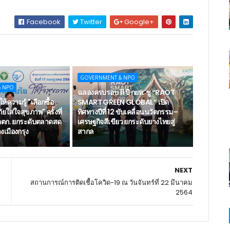
Facebook
Twitter
Google+
GOVERNMENT & NPO
& NPO
ฉลองครบรอบ 11 ปี กยท. ชู “RAOT
ห้ความรู้ "เลือกซื้อ
SMART GREEN GLOBAL” เปิด
ยใส่ใจสุขภาพ" ครั้งที่
ทิศทางปีที่ 12 ขับเคลื่อนนวัตกรรม–
ตก. ยกระดับตลาดสด
เศรษฐกิจสีเขียว ยกระดับยางไทยสู่
เมืองกรุง
สากล
NEXT
สถานการณ์การติดเชื้อโควิด-19 ณ วันจันทร์ที่ 22 มีนาคม
2564