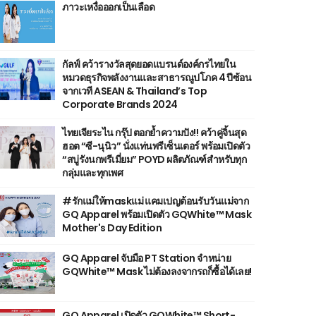
ภาวะเหงื่อออกเป็นเลือด
กัลฟ์ คว้ารางวัลสุดยอดแบรนด์องค์กรไทยใน
หมวดธุรกิจพลังงานและสาธารณูปโภค 4 ปีซ้อน
จากเวที ASEAN & Thailand’s Top
Corporate Brands 2024
ไทยเจียระไน กรุ๊ป ตอกย้ำความปัง!! คว้าคู่จิ้นสุด
ฮอต “ซี-นุนิว” นั่งแท่นพรีเซ็นเตอร์ พร้อมเปิดตัว
“สบู่รังนกพรีเมี่ยม” POYD ผลิตภัณฑ์สำหรับทุก
กลุ่มและทุกเพศ
#รักแม่ให้maskแม่ แคมเปญต้อนรับวันแม่จาก
GQ Apparel พร้อมเปิดตัว GQWhite™ Mask
Mother's Day Edition
GQ Apparel จับมือ PT Station จำหน่าย
GQWhite™ Mask ไม่ต้องลงจากรถก็ซื้อได้เลย!
GQ Apparel เปิดตัว GQWhite™ Short-