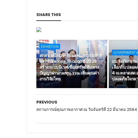
SHARE THIS
EXHIBITION
GOVERNMENT 
สกสว. ผนึก DIP คิกออฟมหกรรม IP X
Venture Rise Thailand 2026
อย. จัดกิจกรรมใ
สร้างระบบนิเวศเชื่อมทรัพย์สินทาง
เลือกกิน ปลอดภั
ปัญญาผ่านกองทุน ววน. เพิ่มคุณค่า
4 ณ ตลาดสด อ
งานวิจัยไทย
ปลอดภัยใจกลาง
PREVIOUS
สถานการณ์คุณภาพอากาศ ณ วันจันทร์ที่ 22 มีนาคม 2564