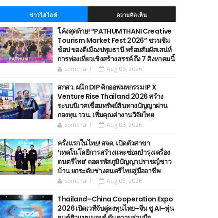
ข่าวไฮไลท์
ความคิดเห็น
โค้งสุดท้าย! “PATHUMTHANI Creative
Tourism Market Fest 2026” ชวนชิม
ช้อป ของดีเมืองปทุมธานี พร้อมสัมผัสเสน่ห์
การท่องเที่ยวเชิงสร้างสรรค์ ถึง 7 สิงหาคมนี้
Somchai T.
Aug 06, 2026
สกสว. ผนึก DIP คิกออฟมหกรรม IP X
Venture Rise Thailand 2026 สร้าง
ระบบนิเวศเชื่อมทรัพย์สินทางปัญญาผ่าน
กองทุน ววน. เพิ่มคุณค่างานวิจัยไทย
Somchai T.
Aug 06, 2026
ครั้งแรกในไทย! สจด. เปิดตัวสาขา
‘เทคโนโลยีการสร้างและซ่อมบำรุงเครื่อง
ดนตรีไทย’ ​ถอดรหัสภูมิปัญญาปราชญ์ชาว
บ้าน ยกระดับช่างดนตรีไทยสู่มืออาชีพ
Somchai T.
Aug 05, 2026
Thailand–China Cooperation Expo
2026 เปิดเวทีจับคู่ลงทุนไทย–จีน ชู AI–หุ่น
ยนต์ฮิวแมนนอยด์ ดันความร่วมมือ