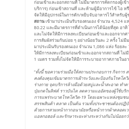
ก่อนเข้าและออกสถานที่ ไม่มีมาตรการคัดกรองผู้เข
บริการ) ก่อนเข้าสถานที่ และห้ามผู้มีอาการไข้ ไอ 
จัดให้มีอุปกรณ์ในการตัก/หยิบจับอาหารไว้สำหรับผู
สถาน
เข้ามาประเมินรับรองตนเอง จำนวน 4,524 แห
80.22 และมีมาตรการที่ดำเนินการได้น้อยที่สุด อา
และไม่จัดให้มีการลงทะเบียนก่อนเข้าและออกจากศาส
การสัมผัสร่วมกันบ่อย ๆ อย่างน้อยวันละ 2 ครั้ง ไ
มาประเมินรับรองตนเอง จำนวน 1,086 แห่ง ร้อยละ 76
ให้มีการลงทะเบียนก่อนเข้าและออกจากสถานที่ ไม่ม
1 เมตร รวมทั้งไม่จัดให้มีการระบายอากาศภายในอาค
“
ทั้งนี้ ขอความร่วมมือให้สถานประกอบการ กิจการ ส
คงต้องคุมเข้มมาตรการเฝ้าระวังและป้องกันโรคโควิด
ร่างกาย จุดบริการล้างมือด้วยสบู่และน้ำสะอาด ทำควา
ปุ่มกดในลิฟต์ ราวบันได ลดความแออัดของผู้ใช้บริ
การแพร่ระบาดโรคโควิด-19 โดยเฉพาะแหล่งชุมชนหนา
สรรพสินค้า ตลาด เป็นต้น รวมทั้งประชาชนต้องปฏ
ด้วยการสวมหน้ากากอนามัยหรือหน้ากากผ้าตลอดเวลาท
แอลกอฮอล์ และรักษาระยะห่างระหว่างกันไม่น้อยกว่า