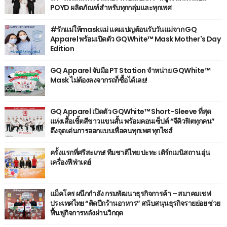
POYD ผลิตภัณฑ์สำหรับทุกกลุ่มและทุกเพศ
#รักแม่ให้maskแม่ แคมเปญต้อนรับวันแม่จาก GQ
Apparel พร้อมเปิดตัว GQWhite™ Mask Mother's Day
Edition
GQ Apparel จับมือ PT Station จำหน่าย GQWhite™
Mask ไม่ต้องลงจากรถก็ซื้อได้เลย!
GQ Apparel เปิดตัว GQWhite™ Short-Sleeve ที่สุด
แห่งเสื้อเชิ้ตสีขาวแขนสั้น พร้อมคอนเซ็ปต์ “จีคิวฟิตทุกคน”
ดึงจุดเด่นการออกแบบเพื่อคนทุกเพศ ทุกไซส์
ครั้งแรกที่ศรีสะเกษ! ทีมชาติไทย ปะทะ เติร์กเมนิสถาน อุ่น
เครื่องฟีฟ่าเดย์
แม็คโคร ผนึกกำลัง กรมพัฒนาธุรกิจการค้า – สมาคมเชฟ
ประเทศไทย “ติดปีกร้านอาหาร” สนับสนุนธุรกิจรายย่อย ช่วย
ฟื้นฟูกิจการหลังผ่านวิกฤต