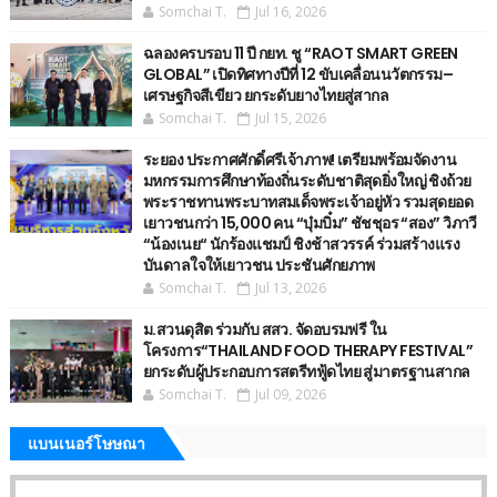
Somchai T.
Jul 16, 2026
ฉลองครบรอบ 11 ปี กยท. ชู “RAOT SMART GREEN
GLOBAL” เปิดทิศทางปีที่ 12 ขับเคลื่อนนวัตกรรม–
เศรษฐกิจสีเขียว ยกระดับยางไทยสู่สากล
Somchai T.
Jul 15, 2026
ระยอง ประกาศศักดิ์ศรีเจ้าภาพ! เตรียมพร้อมจัดงาน
มหกรรมการศึกษาท้องถิ่นระดับชาติสุดยิ่งใหญ่ ชิงถ้วย
พระราชทานพระบาทสมเด็จพระเจ้าอยู่หัว รวมสุดยอด
เยาวชนกว่า 15,000 คน “บุ๋มบิ๋ม” ชัชชุอร “สอง” วิภาวี
“น้องเนย“ นักร้องแชมป์ ชิงช้าสวรรค์ ร่วมสร้างแรง
บันดาลใจให้เยาวชน ประชันศักยภาพ
Somchai T.
Jul 13, 2026
ม.สวนดุสิต ร่วมกับ สสว. จัดอบรมฟรี ใน
โครงการ“THAILAND FOOD THERAPY FESTIVAL”
ยกระดับผู้ประกอบการสตรีทฟู้ดไทย สู่มาตรฐานสากล
Somchai T.
Jul 09, 2026
แบนเนอร์โษษณา