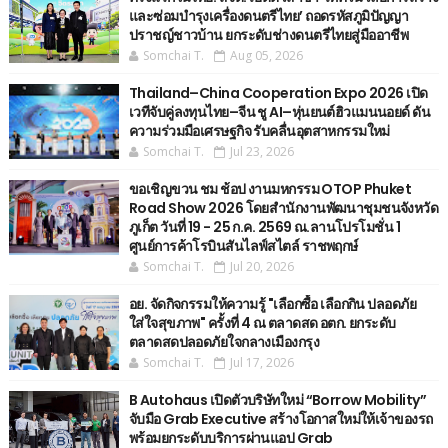
และซ่อมบำรุงเครื่องดนตรีไทย’ ​ถอดรหัสภูมิปัญญา
ปราชญ์ชาวบ้าน ยกระดับช่างดนตรีไทยสู่มืออาชีพ
Somchai T.
Aug 05, 2026
Thailand–China Cooperation Expo 2026 เปิด
เวทีจับคู่ลงทุนไทย–จีน ชู AI–หุ่นยนต์ฮิวแมนนอยด์ ดัน
ความร่วมมือเศรษฐกิจ รับคลื่นอุตสาหกรรมใหม่
Somchai T.
Jul 23, 2026
ขอเชิญขวน ชม ช้อป งานมหกรรม OTOP Phuket
Road Show 2026 โดยสำนักงานพัฒนาชุมชนจังหวัด
ภูเก็ต วันที่ 19 - 25 ก.ค. 2569 ณ.ลานโปรโมชั่น 1
ศูนย์การค้าโรบินสันไลฟ์สไตล์ ราชพฤกษ์
Somchai T.
Jul 20, 2026
อย. จัดกิจกรรมให้ความรู้ "เลือกซื้อ เลือกกิน ปลอดภัย
ใส่ใจสุขภาพ" ครั้งที่ 4 ณ ตลาดสด อตก. ยกระดับ
ตลาดสดปลอดภัยใจกลางเมืองกรุง
Somchai T.
Jul 17, 2026
B Autohaus เปิดตัวบริษัทใหม่ “Borrow Mobility”
จับมือ Grab Executive สร้างโอกาสใหม่ให้เจ้าของรถ
พร้อมยกระดับบริการผ่านแอป Grab