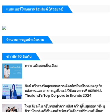
แบนเนอร์โฆษณาพร้อมลิงค์ (ตัวอย่าง)
จำนวนการดูหน้าเว็บรวม
ข่าวฮิต 10 อันดับ
ภาวะเหงื่อออกเป็นเลือด
กัลฟ์ คว้ารางวัลสุดยอดแบรนด์องค์กรไทยในหมวดธุรกิจ
พลังงานและสาธารณูปโภค 4 ปีซ้อน จากเวที ASEAN &
Thailand’s Top Corporate Brands 2024
ไทยเจียระไน กรุ๊ป ตอกย้ำความปัง!! คว้าคู่จิ้นสุดฮอต “ซี-นุ
นิว” นั่งแท่นพรีเซ็นเตอร์ พร้อมเปิดตัว “สบู่รังนกพรีเมี่ยม”