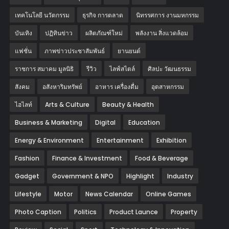
เทคโนโลยี นวัตกรรม
ธุรกิจ การตลาด
นิทรรศการ งานมหกรรม
บันเทิง
ปฏิทินข่าว
ผลิตภัณฑ์ใหม่
พลังงาน สิ่งแวดล้อม
แฟชั่น
ภาพข่าวประชาสัมพันธ์
‎ยานยนต์‎
ราชการ สมาคม มูลนิธิ
รีวิว
ไลฟ์สไตล์
ศิลปะ วัฒนธรรม
สังคม
อสังหาริมทรัพย์
อาหาร เครื่องดื่ม
อุตสาหกรรม
ไฮไลท์
Arts & Culture
Beauty & Health
Business & Marketing
Digital
Education
Energy & Environment
Entertainment
Exhibition
Fashion
Finance & Investment
Food & Beverage
Gadget
Government & NPO
Highlight
Industry
Lifestyle
Motor
News Calendar
Online Games
Photo Caption
Politics
Product Launce
Property