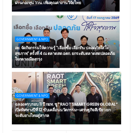
ผ่านกองทุน ววน. เพิ่มคุณค่างานวิจัยไทย
GOVERNMENT & NPO
อย. จัดกิจกรรมให้ความรู้ "เลือกซื้อ เลือกกิน ปลอดภัยใส่ใจ
สุขภาพ" ครั้งที่ 4 ณ ตลาดสด อตก. ยกระดับตลาดสดปลอดภัย
ใจกลางเมืองกรุง
GOVERNMENT & NPO
ฉลองครบรอบ 11 ปี กยท. ชู “RAOT SMART GREEN GLOBAL”
เปิดทิศทางปีที่ 12 ขับเคลื่อนนวัตกรรม–เศรษฐกิจสีเขียว ยก
ระดับยางไทยสู่สากล