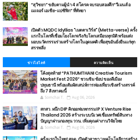
“สุวิชยา” ขยับตามผู้นำ 4 สโตรค จบรอบสองศึก“วีเมนส์ อ
เมเจอร์ เอเชีย-แปซิฟิก” ที่พัทยา
เปิดตัว MQDC Idyllias "เมตตาเวิร์ส" (Metta-verse) ครั้ง
แรกในโลกที่เชื่อมโยงโลกจริงกับโลกเสมือนทุกมิติ พร้อมส่ง
มอบนวัตกรรมร่วมสร้างโลกในอุดมคติ เพื่อสุขอันยั่งยืนแก่ทุก
สรรพสิ่ง
ข่าวไฮไลท์
ความคิดเห็น
โค้งสุดท้าย! “PATHUMTHANI Creative Tourism
Market Fest 2026” ชวนชิม ช้อป ของดีเมือง
ปทุมธานี พร้อมสัมผัสเสน่ห์การท่องเที่ยวเชิงสร้างสรรค์
ถึง 7 สิงหาคมนี้
Somchai T.
Aug 06, 2026
สกสว. ผนึก DIP คิกออฟมหกรรม IP X Venture Rise
Thailand 2026 สร้างระบบนิเวศเชื่อมทรัพย์สินทาง
ปัญญาผ่านกองทุน ววน. เพิ่มคุณค่างานวิจัยไทย
Somchai T.
Aug 06, 2026
ครั้งแรกในไทย! สจด. เปิดตัวสาขา ‘เทคโนโลยีการสร้าง