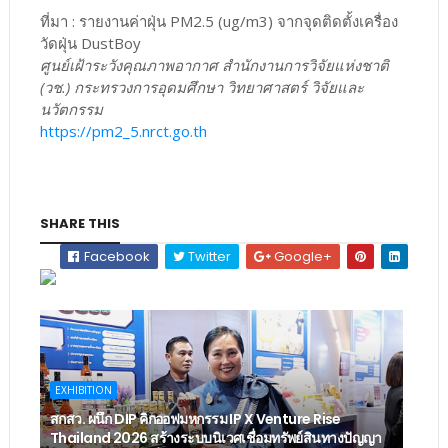
ที่มา : รายงานค่าฝุ่น PM2.5 (ug/m3) จากจุดติดตั้งเครื่อง
วัดฝุ่น DustBoy
ศูนย์เฝ้าระวังคุณภาพอากาศ สำนักงานการวิจัยแห่งชาติ
(วช.) กระทรวงการอุดมศึกษา วิทยาศาสตร์ วิจัยและ
นวัตกรรม
https://pm2_5.nrct.go.th
SHARE THIS
Facebook
Twitter
Google+
EXHIBITION
สกสว. ผนึก DIP คิกออฟมหกรรม IP X Venture Rise
Thailand 2026 สร้างระบบนิเวศเชื่อมทรัพย์สินทางปัญญา