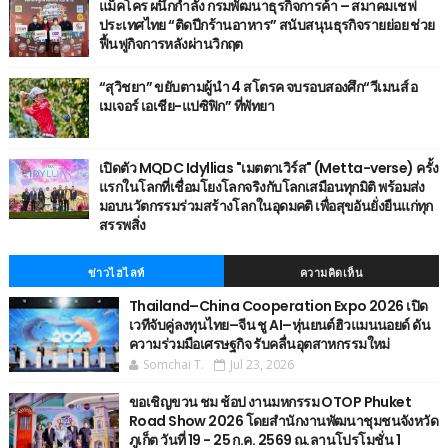
แม็คโคร ผนึกกำลัง กรมพัฒนาธุรกิจการค้า – สมาคมเชฟ
ประเทศไทย “ติดปีกร้านอาหาร” สนับสนุนธุรกิจรายย่อย ช่วย
ฟื้นฟูกิจการหลังผ่านวิกฤต
“สุวิชยา” ขยับตามผู้นำ 4 สโตรค จบรอบสองศึก“วีเมนส์ อ
เมเจอร์ เอเชีย-แปซิฟิก” ที่พัทยา
เปิดตัว MQDC Idyllias "เมตตาเวิร์ส" (Metta-verse) ครั้ง
แรกในโลกที่เชื่อมโยงโลกจริงกับโลกเสมือนทุกมิติ พร้อมส่ง
มอบนวัตกรรมร่วมสร้างโลกในอุดมคติ เพื่อสุขอันยั่งยืนแก่ทุก
สรรพสิ่ง
ข่าวไฮไลท์
ความคิดเห็น
Thailand–China Cooperation Expo 2026 เปิด
เวทีจับคู่ลงทุนไทย–จีน ชู AI–หุ่นยนต์ฮิวแมนนอยด์ ดัน
ความร่วมมือเศรษฐกิจ รับคลื่นอุตสาหกรรมใหม่
Somchai T.
Jul 23, 2026
ขอเชิญขวน ชม ช้อป งานมหกรรม OTOP Phuket
Road Show 2026 โดยสำนักงานพัฒนาชุมชนจังหวัด
ภูเก็ต วันที่ 19 - 25 ก.ค. 2569 ณ.ลานโปรโมชั่น 1