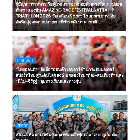
ผู้บัญชาการทหารเรือ ผู้แทนพระองค์มอบถ้วยรางวัลและปล่อย
ตัวการแข่งขัน AMAZING RACE FESTIVAL SATTAHIP
TRIATHLON 2026 ขับเคลื่อน Sport Tourism ยกระดับ
สัตหีบสู่จุดหมายปลายทางกีฬาระดับนานาชาติ
HIGHLIGHT
“ไทยฮอนด้า” จับมือ “ฮอนด้า เอชอาร์ซี” ยกระดับมอเตอร์
สปอร์ตไทย สู่ระดับโลก ส่ง 2 นักแข่งไทย “ก้อง-สมเกียรติ” และ
“นีโม่-จิรัฎฐ์” ลุยทางเรียบและทางฝุ่น
SPORT
เปิดแล้ว! สนามกีฬาสุระกุล พร้อมศึกฟุตบอล “อบจ.ภูเก็ต คัพ