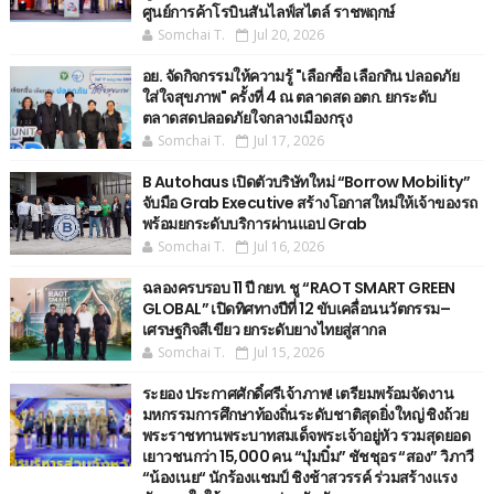
ศูนย์การค้าโรบินสันไลฟ์สไตล์ ราชพฤกษ์
Somchai T.
Jul 20, 2026
อย. จัดกิจกรรมให้ความรู้ "เลือกซื้อ เลือกกิน ปลอดภัย
ใส่ใจสุขภาพ" ครั้งที่ 4 ณ ตลาดสด อตก. ยกระดับ
ตลาดสดปลอดภัยใจกลางเมืองกรุง
Somchai T.
Jul 17, 2026
B Autohaus เปิดตัวบริษัทใหม่ “Borrow Mobility”
จับมือ Grab Executive สร้างโอกาสใหม่ให้เจ้าของรถ
พร้อมยกระดับบริการผ่านแอป Grab
Somchai T.
Jul 16, 2026
ฉลองครบรอบ 11 ปี กยท. ชู “RAOT SMART GREEN
GLOBAL” เปิดทิศทางปีที่ 12 ขับเคลื่อนนวัตกรรม–
เศรษฐกิจสีเขียว ยกระดับยางไทยสู่สากล
Somchai T.
Jul 15, 2026
ระยอง ประกาศศักดิ์ศรีเจ้าภาพ! เตรียมพร้อมจัดงาน
มหกรรมการศึกษาท้องถิ่นระดับชาติสุดยิ่งใหญ่ ชิงถ้วย
พระราชทานพระบาทสมเด็จพระเจ้าอยู่หัว รวมสุดยอด
เยาวชนกว่า 15,000 คน “บุ๋มบิ๋ม” ชัชชุอร “สอง” วิภาวี
“น้องเนย“ นักร้องแชมป์ ชิงช้าสวรรค์ ร่วมสร้างแรง