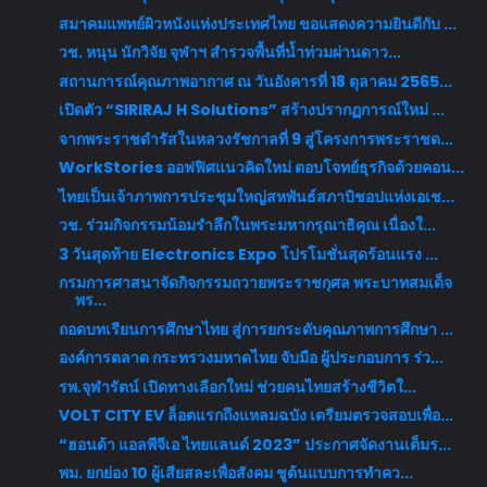
สมาคมแพทย์ผิวหนังแห่งประเทศไทย ขอแสดงความยินดีกับ ...
วช. หนุน นักวิจัย จุฬาฯ สำรวจพื้นที่น้ำท่วมผ่านดาว...
สถานการณ์คุณภาพอากาศ ณ วันอังคารที่ 18 ตุลาคม 2565...
เปิดตัว “SIRIRAJ H Solutions” สร้างปรากฏการณ์ใหม่ ...
จากพระราชดำรัสในหลวงรัชกาลที่ 9 สู่โครงการพระราชด...
WorkStories ออฟฟิศแนวคิดใหม่ ตอบโจทย์ธุรกิจด้วยคอน...
ไทยเป็นเจ้าภาพการประชุมใหญ่สหพันธ์สภาบิชอปแห่งเอเช...
วช. ร่วมกิจกรรมน้อมรำลึกในพระมหากรุณาธิคุณ เนื่องใ...
3 วันสุดท้าย Electronics Expo โปรโมชั่นสุดร้อนแรง ...
กรมการศาสนาจัดกิจกรรมถวายพระราชกุศล พระบาทสมเด็จ
พร...
ถอดบทเรียนการศึกษาไทย สู่การยกระดับคุณภาพการศึกษา ...
องค์การตลาด กระทรวงมหาดไทย จับมือ ผู้ประกอบการ ร่ว...
รพ.จุฬารัตน์ เปิดทางเลือกใหม่ ช่วยคนไทยสร้างชีวิตใ...
VOLT CITY EV ล็อตแรกถึงแหลมฉบัง เตรียมตรวจสอบเพื่อ...
“ฮอนด้า แอลพีจีเอ ไทยแลนด์ 2023” ประกาศจัดงานเต็มร...
พม. ยกย่อง 10 ผู้เสียสละเพื่อสังคม ชูต้นแบบการทำคว...