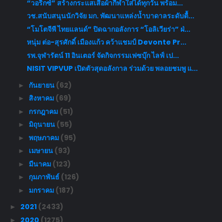
“วอริกซ์” สร้างกระแสเสื้อผ้ากีฬาใส่ได้ทุกวัน พร้อม...
วช.สนับสนุนนักวิจัย มก. พัฒนาแหล่งน้ำบาดาลระดับตื้...
“โมโตจีพี ไทยแลนด์” ปิดฉากอลังการ “โอลิเวียร่า” ฝ่...
หนุ่ม ต่อ-สุรศักดิ์ เมืองแก้ว คว้าแชมป์ Devonte Pr...
รพ.จุฬารัตน์ 11 อินเตอร์ จัดกิจกรรมเฟซบุ๊ก ไลฟ์ เป...
NISIT VIPVUP เปิดตัวสุดอลังกาล ร่วมด้วย พลอยชมพู แ...
กันยายน
(62)
►
สิงหาคม
(69)
►
กรกฎาคม
(51)
►
มิถุนายน
(55)
►
พฤษภาคม
(95)
►
เมษายน
(93)
►
มีนาคม
(123)
►
กุมภาพันธ์
(126)
►
มกราคม
(187)
►
2021
(2433)
►
2020
(1275)
►