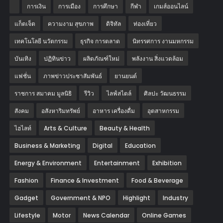
การเงิน
การเมือง
การศึกษา
กีฬา
เกมส์ออนไลน์
แก็ตเจ็ต
ความงาม สุขภาพ
ดิจิทัล
ท่องเที่ยว
เทคโนโลยี นวัตกรรม
ธุรกิจ การตลาด
นิทรรศการ งานมหกรรม
บันเทิง
ปฏิทินข่าว
ผลิตภัณฑ์ใหม่
พลังงาน สิ่งแวดล้อม
แฟชั่น
ภาพข่าวประชาสัมพันธ์
‎ยานยนต์‎
ราชการ สมาคม มูลนิธิ
รีวิว
ไลฟ์สไตล์
ศิลปะ วัฒนธรรม
สังคม
อสังหาริมทรัพย์
อาหาร เครื่องดื่ม
อุตสาหกรรม
ไฮไลท์
Arts & Culture
Beauty & Health
Business & Marketing
Digital
Education
Energy & Environment
Entertainment
Exhibition
Fashion
Finance & Investment
Food & Beverage
Gadget
Government & NPO
Highlight
Industry
Lifestyle
Motor
News Calendar
Online Games