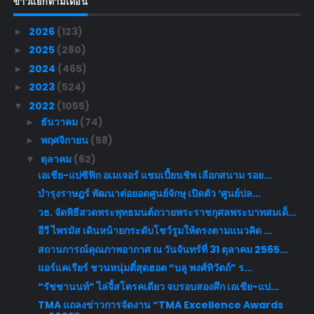
ข่าวแยกตามเดือน
2026
(123)
►
2025
(280)
►
2024
(465)
►
2023
(524)
►
2022
(1055)
▼
ธันวาคม
(74)
►
พฤศจิกายน
(58)
►
ตุลาคม
(62)
▼
เอเชีย-แปซิฟิก อเมเจอร์ แชมเปี้ยนชิพ เลือกสนาม รอย...
บำรุงราษฎร์ พัฒนาต่อยอดศูนย์จักษุ เปิดตัว ‘ศูนย์ปล...
วธ. จัดพิธีสวดพระพุทธมนต์ถวายพระราชกุศลพระบาทสมเด็...
อีวี ไพรมัส เดินหน้ายกระดับโชว์รูมให้ตรงตามแนวคิด ...
สถานการณ์คุณภาพอากาศ ณ วันจันทร์ที่ 31 ตุลาคม 2565...
แอร์แคเรียร์ ชวนหนุ่มตี๋สุดฮอต “บลู พงศ์ทิวัตถ์” ร...
“รัชชานนท์” ไล่จี้สโตรคเดียว จบรอบสองศึก เอเชีย-แป...
TMA แถลงข่าวการจัดงาน “TMA Excellence Awards