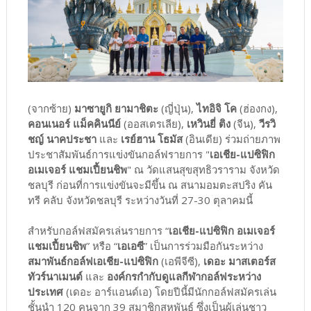
(จากซ้าย)
มาซายูกิ ยามาชิตะ
(ญี่ปุ่น),
ไทอิจิ โค
(ฮ่องกง),
คอนเนอร์ แม็คคินนีย์
(ออสเตรเลีย),
เหวินยี่ ติง
(จีน),
วีรวิ
ชญ์ นาคประชา
และ
เรย์ฮาน โธมัส
(อินเดีย) ร่วมถ่ายภาพ
ประชาสัมพันธ์การแข่งขันกอล์ฟรายการ "
เอเชีย-แปซิฟิก
อเมเจอร์ แชมเปี้ยนชิพ
" ณ วัดแสนสุขสุทธิวราราม จังหวัด
ชลบุรี ก่อนที่การแข่งขันจะมีขึ้น ณ สนามอมตะสปริง คัน
ทรี คลับ จังหวัดชลบุรี ระหว่างวันที่ 27-30 ตุลาคมนี้
สำหรับกอล์ฟสมัครเล่นรายการ “
เอเชีย-แปซิฟิก อเมเจอร์
แชมเปี้ยนชิพ
” หรือ “
เอเอซี
” เป็นการร่วมมือกันระหว่าง
สมาพันธ์กอล์ฟเอเชีย-แปซิฟิก
(เอพีจีซี),
เดอะ มาสเตอร์ส
ทัวร์นาเมนต์
และ
องค์กรกำกับดูแลกีฬากอล์ฟระหว่าง
ประเทศ
(เดอะ อาร์แอนด์เอ) โดยปีนี้มีนักกอล์ฟสมัครเล่น
ชั้นนำ 120 คนจาก 39 สมาชิกสหพันธ์ ซึ่งเป็นผู้เล่นชาว