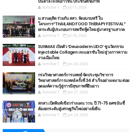
บันดาลใจให้เยาวชน ประชันศักยภาพ
Somchai T.
Jul 13, 2026
ม.สวนดุสิต ร่วมกับ สสว. จัดอบรมฟรี ใน
โครงการ“THAILAND FOOD THERAPY FESTIVAL”
ยกระดับผู้ประกอบการสตรีทฟู้ดไทย สู่มาตรฐานสากล
Somchai T.
Jul 09, 2026
SUNMAX เปิดตัว ‘Deusaderm LIDO’ ชูนวัตกรรม
Injectable Collagen เจเนอเรชันใหม่ สู่วงการความ
งามเมืองไทย
Somchai T.
Jun 29, 2026
กรมวิทยาศาสตร์การแพทย์ จัดประชุมวิชาการ
วิทยาศาสตร์การแพทย์ ครั้งที่ 34 สำเร็จอย่างงดงาม ต่อย
อดองค์ความรู้สู่การมีสุขภาพที่ยืนยาว
Somchai T.
Jun 27, 2026
สกสว.เปิดพิมพ์เขียวร่างแผน ววน. ปี 71-75 ยศชนันชี้
ต้องยกระดับสู่เศรษฐกิจใหม่อย่างยั่งยืน
Somchai T.
Jun 24, 2026