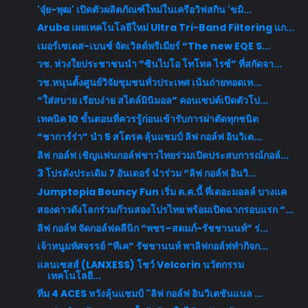
'จุ๋ย-พุฒ' เปิดตัวผลิตภัณฑ์ใหม่ในเครือวิฟสกิน 'ขมิ...
Aruba เผยเทคโนโลยีใหม่ Ultra Tri-Band Filtering แก...
เมอร์เซเดส-เบนซ์ จัดเวิลด์พรีเมียร์ “The new EQE S...
วช. ห่วงใยประชาชนนำ “ซินไบโอ โทโทล ไรซ์” ที่สกัดจา...
วช.หนุนตั้งศูนย์วิจัยชุมชนทั่วประเทศ เน้นถ่ายทอดเท...
“ใส่สบาย เรียบง่าย สไตล์มินิมอล” คอนเซปต์เปิดตัวโป...
เทคนิค 10 ขั้นตอนที่ควรรู้ก่อนเข้ารับการผ่าตัดทุกชนิด
“ชาการ์ร่า” นำ 5 สโตรค ลุ้นแชมป์ ลิฟ กอล์ฟ อินวิเต...
ลิฟ กอล์ฟ เชิญแฟนกอล์ฟชาวไทยร่วมเปิดประสบการณ์กอล์...
3 โปรดังประเดิม 7 อันเดอร์ นำร่วม “ลิฟ กอล์ฟ อินวิ...
Jumptopia Bouncy Fun เริ่ม ต.ค.นี้ ที่เดอะมอลล์ บางแค
สองดาวดังโลกร่วมก๊วนสองโปรไทย พร้อมเปิดฉากรอบแรก “...
ลิฟ กอล์​ฟ จัดกอล์ฟคลีนิก “พชร–สดมภ์-รัชชานนท์” ร่...
เจ้าหนูมหัศจรรย์ “ทีเค” รัชชานนท์ พาลิฟกอล์ฟทำกิจก...
แลนเซสส์ (LANXESS) โชว์ Velcorin นวัตกรรม
เทคโนโลยี...
ทีม 4 ACES หวังลุ้นแชมป์ "ลิฟ กอล์ฟ อินวิเตชันแนล ...