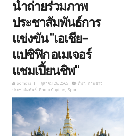
นำถ่ายร่วมภาพ
ประชาสัมพันธ์การ
แข่งขัน "เอเชีย-
แปซิฟิก อเมเจอร์
แชมเปี้ยนชิพ"
Somchai T.
ตุลาคม 26, 2565
กีฬา
,
ภาพข่าว
ประชาสัมพันธ์
,
Photo Caption
,
Sport