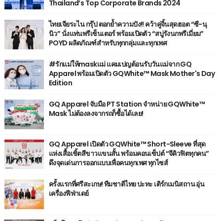
Thailand’s Top Corporate Brands 2024
ไทยเจียระไน กรุ๊ป ตอกย้ำความปัง!! คว้าคู่จิ้นสุดฮอต “ซี-นุ
นิว” นั่งแท่นพรีเซ็นเตอร์ พร้อมเปิดตัว “สบู่รังนกพรีเมี่ยม”
POYD ผลิตภัณฑ์สำหรับทุกกลุ่มและทุกเพศ
#รักแม่ให้maskแม่ แคมเปญต้อนรับวันแม่จาก GQ
Apparel พร้อมเปิดตัว GQWhite™ Mask Mother's Day
Edition
GQ Apparel จับมือ PT Station จำหน่าย GQWhite™
Mask ไม่ต้องลงจากรถก็ซื้อได้เลย!
GQ Apparel เปิดตัว GQWhite™ Short-Sleeve ที่สุด
แห่งเสื้อเชิ้ตสีขาวแขนสั้น พร้อมคอนเซ็ปต์ “จีคิวฟิตทุกคน”
ดึงจุดเด่นการออกแบบเพื่อคนทุกเพศ ทุกไซส์
ครั้งแรกที่ศรีสะเกษ! ทีมชาติไทย ปะทะ เติร์กเมนิสถาน อุ่น
เครื่องฟีฟ่าเดย์