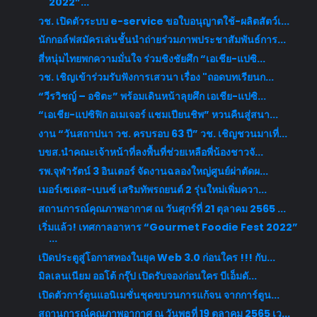
2022”...
วช. เปิดตัวระบบ e-service ขอใบอนุญาตใช้-ผลิตสัตว์เ...
นักกอล์ฟสมัครเล่นชั้นนำถ่ายร่วมภาพประชาสัมพันธ์การ...
สี่หนุ่มไทยพกความมั่นใจ ร่วมชิงชัยศึก “เอเชีย-แปซิ...
วช. เชิญเข้าร่วมรับฟังการเสวนา เรื่อง "ถอดบทเรียนก...
“วีรวิชญ์ – อชิตะ” พร้อมเดินหน้าลุยศึก เอเชีย-แปซิ...
“เอเชีย-แปซิฟิก อเมเจอร์ แชมเปียนชิพ” หวนคืนสู่สนา...
งาน “วันสถาปนา วช. ครบรอบ 63 ปี” วช. เชิญชวนมาเที่...
บขส.นำคณะเจ้าหน้าที่ลงพื้นที่ช่วยเหลือพี่น้องชาวจั...
รพ.จุฬารัตน์ 3 อินเตอร์ จัดงานฉลองใหญ่ศูนย์ผ่าตัดผ...
เมอร์เซเดส-เบนซ์ เสริมทัพรถยนต์ 2 รุ่นใหม่เพิ่มควา...
สถานการณ์คุณภาพอากาศ ณ วันศุกร์ที่ 21 ตุลาคม 2565 ...
เริ่มแล้ว! เทศกาลอาหาร “Gourmet Foodie Fest 2022”
...
เปิดประตูสู่โอกาสทองในยุค Web 3.0 ก่อนใคร !!! กับ...
มิลเลนเนียม ออโต้ กรุ๊ป เปิดรับจองก่อนใคร บีเอ็มดั...
เปิดตัวการ์ตูนแอนิเมชั่นชุดขบวนการแก้จน จากการ์ตูน...
สถานการณ์คุณภาพอากาศ ณ วันพุธที่ 19 ตุลาคม 2565 เว...