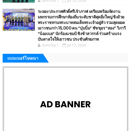
Somchai T.
Jul 15, 2026
ระยอง ประกาศศักดิ์ศรีเจ้าภาพ! เตรียมพร้อมจัดงาน
มหกรรมการศึกษาท้องถิ่นระดับชาติสุดยิ่งใหญ่ ชิงถ้วย
พระราชทานพระบาทสมเด็จพระเจ้าอยู่หัว รวมสุดยอด
เยาวชนกว่า 15,000 คน “บุ๋มบิ๋ม” ชัชชุอร “สอง” วิภาวี
“น้องเนย“ นักร้องแชมป์ ชิงช้าสวรรค์ ร่วมสร้างแรง
บันดาลใจให้เยาวชน ประชันศักยภาพ
Somchai T.
Jul 13, 2026
แบนเนอร์โษษณา
AD BANNER