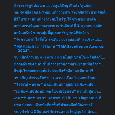
บำรุงราษฎร์ พัฒนาต่อยอดศูนย์จักษุ เปิดตัว ‘ศูนย์ปล...
วธ. จัดพิธีสวดพระพุทธมนต์ถวายพระราชกุศลพระบาทสมเด็...
อีวี ไพรมัส เดินหน้ายกระดับโชว์รูมให้ตรงตามแนวคิด ...
สถานการณ์คุณภาพอากาศ ณ วันจันทร์ที่ 31 ตุลาคม 2565...
แอร์แคเรียร์ ชวนหนุ่มตี๋สุดฮอต “บลู พงศ์ทิวัตถ์” ร...
“รัชชานนท์” ไล่จี้สโตรคเดียว จบรอบสองศึก เอเชีย-แป...
TMA แถลงข่าวการจัดงาน “TMA Excellence Awards
2022”...
วช. เปิดตัวระบบ e-service ขอใบอนุญาตใช้-ผลิตสัตว์เ...
นักกอล์ฟสมัครเล่นชั้นนำถ่ายร่วมภาพประชาสัมพันธ์การ...
สี่หนุ่มไทยพกความมั่นใจ ร่วมชิงชัยศึก “เอเชีย-แปซิ...
วช. เชิญเข้าร่วมรับฟังการเสวนา เรื่อง "ถอดบทเรียนก...
“วีรวิชญ์ – อชิตะ” พร้อมเดินหน้าลุยศึก เอเชีย-แปซิ...
“เอเชีย-แปซิฟิก อเมเจอร์ แชมเปียนชิพ” หวนคืนสู่สนา...
งาน “วันสถาปนา วช. ครบรอบ 63 ปี” วช. เชิญชวนมาเที่...
บขส.นำคณะเจ้าหน้าที่ลงพื้นที่ช่วยเหลือพี่น้องชาวจั...
รพ.จุฬารัตน์ 3 อินเตอร์ จัดงานฉลองใหญ่ศูนย์ผ่าตัดผ...