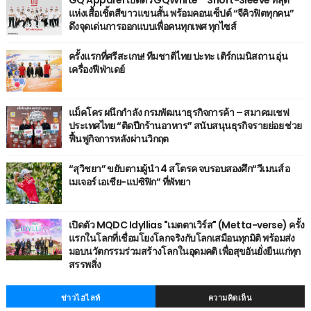
แห่งเสื้อเชิ้ตสีขาวแขนสั้น พร้อมคอนเซ็ปต์ “จีคิวฟิตทุกคน”
ดึงจุดเด่นการออกแบบเพื่อคนทุกเพศ ทุกไซส์
ครั้งแรกที่ศรีสะเกษ! ทีมชาติไทย ปะทะ เติร์กเมนิสถาน อุ่น
เครื่องฟีฟ่าเดย์
แม็คโคร ผนึกกำลัง กรมพัฒนาธุรกิจการค้า – สมาคมเชฟ
ประเทศไทย “ติดปีกร้านอาหาร” สนับสนุนธุรกิจรายย่อย ช่วย
ฟื้นฟูกิจการหลังผ่านวิกฤต
“สุวิชยา” ขยับตามผู้นำ 4 สโตรค จบรอบสองศึก“วีเมนส์ อ
เมเจอร์ เอเชีย-แปซิฟิก” ที่พัทยา
เปิดตัว MQDC Idyllias "เมตตาเวิร์ส" (Metta-verse) ครั้ง
แรกในโลกที่เชื่อมโยงโลกจริงกับโลกเสมือนทุกมิติ พร้อมส่ง
มอบนวัตกรรมร่วมสร้างโลกในอุดมคติ เพื่อสุขอันยั่งยืนแก่ทุก
สรรพสิ่ง
ข่าวไฮไลท์
ความคิดเห็น