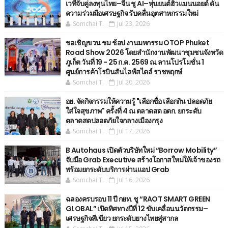
เวทีจับคู่ลงทุนไทย–จีน ชู AI–หุ่นยนต์ฮิวแมนนอยด์ ดัน
ความร่วมมือเศรษฐกิจ รับคลื่นอุตสาหกรรมใหม่
Somchai T.
Jul 23, 2026
ขอเชิญขวน ชม ช้อป งานมหกรรม OTOP Phuket
Road Show 2026 โดยสำนักงานพัฒนาชุมชนจังหวัด
ภูเก็ต วันที่ 19 - 25 ก.ค. 2569 ณ.ลานโปรโมชั่น 1
ศูนย์การค้าโรบินสันไลฟ์สไตล์ ราชพฤกษ์
Somchai T.
Jul 20, 2026
อย. จัดกิจกรรมให้ความรู้ "เลือกซื้อ เลือกกิน ปลอดภัย
ใส่ใจสุขภาพ" ครั้งที่ 4 ณ ตลาดสด อตก. ยกระดับ
ตลาดสดปลอดภัยใจกลางเมืองกรุง
Somchai T.
Jul 17, 2026
B Autohaus เปิดตัวบริษัทใหม่ “Borrow Mobility”
จับมือ Grab Executive สร้างโอกาสใหม่ให้เจ้าของรถ
พร้อมยกระดับบริการผ่านแอป Grab
Somchai T.
Jul 16, 2026
ฉลองครบรอบ 11 ปี กยท. ชู “RAOT SMART GREEN
GLOBAL” เปิดทิศทางปีที่ 12 ขับเคลื่อนนวัตกรรม–
เศรษฐกิจสีเขียว ยกระดับยางไทยสู่สากล