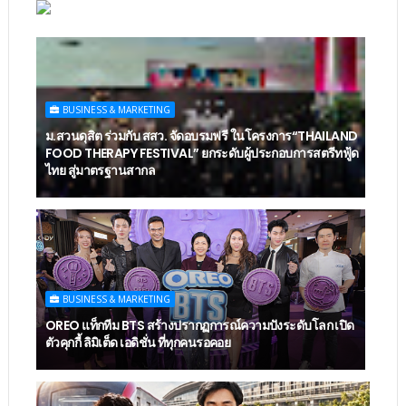
BUSINESS & MARKETING
ม.สวนดุสิต ร่วมกับ สสว. จัดอบรมฟรี ในโครงการ“THAILAND
FOOD THERAPY FESTIVAL” ยกระดับผู้ประกอบการสตรีทฟู้ด
ไทย สู่มาตรฐานสากล
BUSINESS & MARKETING
OREO แท็กทีม BTS สร้างปรากฏการณ์ความปังระดับโลก เปิด
ตัวคุกกี้ ลิมิเต็ด เอดิชั่น ที่ทุกคนรอคอย