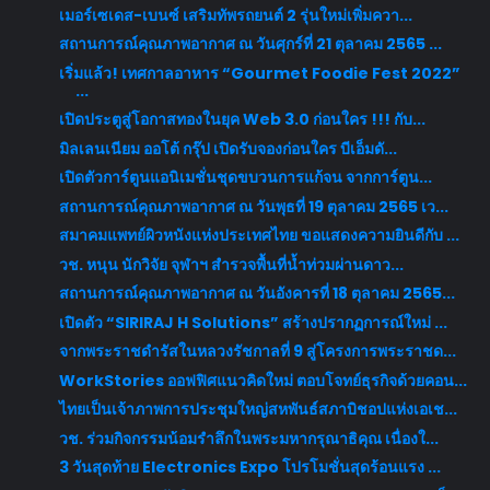
เมอร์เซเดส-เบนซ์ เสริมทัพรถยนต์ 2 รุ่นใหม่เพิ่มควา...
สถานการณ์คุณภาพอากาศ ณ วันศุกร์ที่ 21 ตุลาคม 2565 ...
เริ่มแล้ว! เทศกาลอาหาร “Gourmet Foodie Fest 2022”
...
เปิดประตูสู่โอกาสทองในยุค Web 3.0 ก่อนใคร !!! กับ...
มิลเลนเนียม ออโต้ กรุ๊ป เปิดรับจองก่อนใคร บีเอ็มดั...
เปิดตัวการ์ตูนแอนิเมชั่นชุดขบวนการแก้จน จากการ์ตูน...
สถานการณ์คุณภาพอากาศ ณ วันพุธที่ 19 ตุลาคม 2565 เว...
สมาคมแพทย์ผิวหนังแห่งประเทศไทย ขอแสดงความยินดีกับ ...
วช. หนุน นักวิจัย จุฬาฯ สำรวจพื้นที่น้ำท่วมผ่านดาว...
สถานการณ์คุณภาพอากาศ ณ วันอังคารที่ 18 ตุลาคม 2565...
เปิดตัว “SIRIRAJ H Solutions” สร้างปรากฏการณ์ใหม่ ...
จากพระราชดำรัสในหลวงรัชกาลที่ 9 สู่โครงการพระราชด...
WorkStories ออฟฟิศแนวคิดใหม่ ตอบโจทย์ธุรกิจด้วยคอน...
ไทยเป็นเจ้าภาพการประชุมใหญ่สหพันธ์สภาบิชอปแห่งเอเช...
วช. ร่วมกิจกรรมน้อมรำลึกในพระมหากรุณาธิคุณ เนื่องใ...
3 วันสุดท้าย Electronics Expo โปรโมชั่นสุดร้อนแรง ...