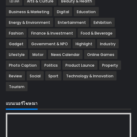
ไฮไลท์
Arts & Culture
Beauty & Health
Business & Marketing
Digital
Education
Energy & Environment
Entertainment
Exhibition
Fashion
Finance & Investment
Food & Beverage
Gadget
Government & NPO
Highlight
Industry
Lifestyle
Motor
News Calendar
Online Games
Photo Caption
Politics
Product Launce
Property
Review
Social
Sport
Technology & Innovation
Tourism
แบนเนอร์โฆษณา