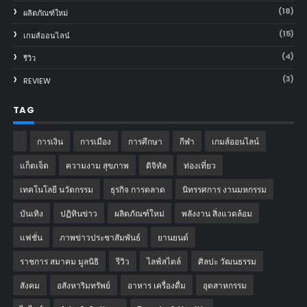
(18)
ผลิตภัณฑ์ใหม่
(15)
เกมส์ออนไลน์
(4)
รีวิว
(3)
REVIEW
TAG
การเงิน
การเมือง
การศึกษา
กีฬา
เกมส์ออนไลน์
แก็ตเจ็ต
ความงาม สุขภาพ
ดิจิทัล
ท่องเที่ยว
เทคโนโลยี นวัตกรรม
ธุรกิจ การตลาด
นิทรรศการ งานมหกรรม
บันเทิง
ปฏิทินข่าว
ผลิตภัณฑ์ใหม่
พลังงาน สิ่งแวดล้อม
แฟชั่น
ภาพข่าวประชาสัมพันธ์
‎ยานยนต์‎
ราชการ สมาคม มูลนิธิ
รีวิว
ไลฟ์สไตล์
ศิลปะ วัฒนธรรม
สังคม
อสังหาริมทรัพย์
อาหาร เครื่องดื่ม
อุตสาหกรรม