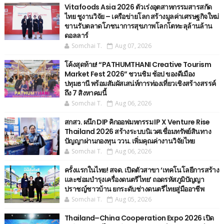
Vitafoods Asia 2026 ตัวเร่งอุตสาหกรรมสารสกัด
ไทย ชูงานวิจัย – เครือข่ายโลก สร้างมูลค่าเศรษฐกิจใหม่
ขานรับตลาดโภชนาการสุขภาพโลกโตทะลุล้านล้าน
ดอลลาร์
Somchai T.
Aug 07, 2026
โค้งสุดท้าย! “PATHUMTHANI Creative Tourism
Market Fest 2026” ชวนชิม ช้อป ของดีเมือง
ปทุมธานี พร้อมสัมผัสเสน่ห์การท่องเที่ยวเชิงสร้างสรรค์
ถึง 7 สิงหาคมนี้
Somchai T.
Aug 06, 2026
สกสว. ผนึก DIP คิกออฟมหกรรม IP X Venture Rise
Thailand 2026 สร้างระบบนิเวศเชื่อมทรัพย์สินทาง
ปัญญาผ่านกองทุน ววน. เพิ่มคุณค่างานวิจัยไทย
Somchai T.
Aug 06, 2026
ครั้งแรกในไทย! สจด. เปิดตัวสาขา ‘เทคโนโลยีการสร้าง
และซ่อมบำรุงเครื่องดนตรีไทย’ ​ถอดรหัสภูมิปัญญา
ปราชญ์ชาวบ้าน ยกระดับช่างดนตรีไทยสู่มืออาชีพ
Somchai T.
Aug 05, 2026
Thailand–China Cooperation Expo 2026 เปิด