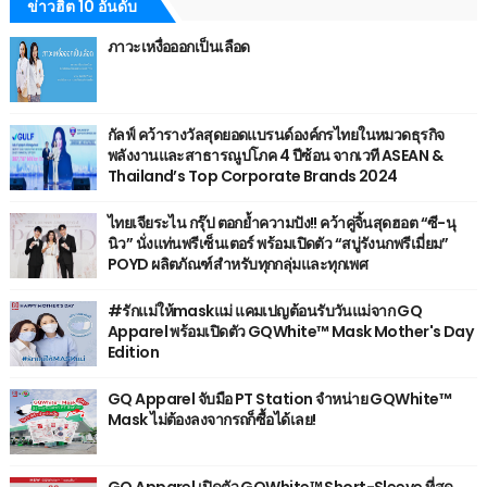
ข่าวฮิต 10 อันดับ
ภาวะเหงื่อออกเป็นเลือด
กัลฟ์ คว้ารางวัลสุดยอดแบรนด์องค์กรไทยในหมวดธุรกิจ
พลังงานและสาธารณูปโภค 4 ปีซ้อน จากเวที ASEAN &
Thailand’s Top Corporate Brands 2024
ไทยเจียระไน กรุ๊ป ตอกย้ำความปัง!! คว้าคู่จิ้นสุดฮอต “ซี-นุ
นิว” นั่งแท่นพรีเซ็นเตอร์ พร้อมเปิดตัว “สบู่รังนกพรีเมี่ยม”
POYD ผลิตภัณฑ์สำหรับทุกกลุ่มและทุกเพศ
#รักแม่ให้maskแม่ แคมเปญต้อนรับวันแม่จาก GQ
Apparel พร้อมเปิดตัว GQWhite™ Mask Mother's Day
Edition
GQ Apparel จับมือ PT Station จำหน่าย GQWhite™
Mask ไม่ต้องลงจากรถก็ซื้อได้เลย!
GQ Apparel เปิดตัว GQWhite™ Short-Sleeve ที่สุด