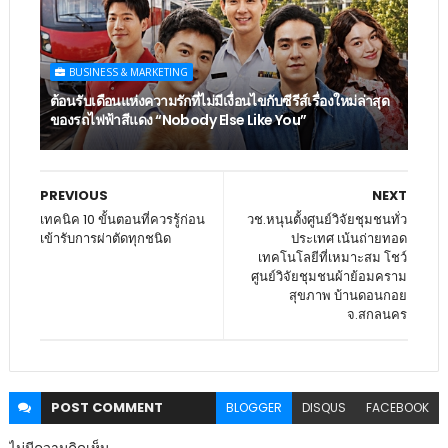
BUSINESS & MARKETING
ต้อนรับเดือนแห่งความรักที่ไม่มีเงื่อนไขกับซีรีส์เรื่องใหม่ล่าสุด
ของรถไฟฟ้าสีแดง “Nobody Else Like You”
PREVIOUS
NEXT
เทคนิค 10 ขั้นตอนที่ควรรู้ก่อน
วช.หนุนตั้งศูนย์วิจัยชุมชนทั่ว
เข้ารับการผ่าตัดทุกชนิด
ประเทศ เน้นถ่ายทอด
เทคโนโลยีที่เหมาะสม โชว์
ศูนย์วิจัยชุมชนผ้าย้อมคราม
สุขภาพ บ้านดอนกอย
จ.สกลนคร
POST
COMMENT
BLOGGER
DISQUS
FACEBOOK
ไม่มีความคิดเห็น