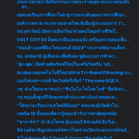
กรมการศาสนาจัดกิจกรรมถวายพระราชกุศล พระบาทสมเด็จ
พร...
ถอดบทเรียนการศึกษาไทย สู่การยกระดับคุณภาพการศึกษา ...
องค์การตลาด กระทรวงมหาดไทย จับมือ ผู้ประกอบการ ร่ว...
รพ.จุฬารัตน์ เปิดทางเลือกใหม่ ช่วยคนไทยสร้างชีวิตใ...
VOLT CITY EV ล็อตแรกถึงแหลมฉบัง เตรียมตรวจสอบเพื่อ...
“ฮอนด้า แอลพีจีเอ ไทยแลนด์ 2023” ประกาศจัดงานเต็มร...
พม. ยกย่อง 10 ผู้เสียสละเพื่อสังคม ชูต้นแบบการทำคว...
'จุ๋ย-พุฒ' เปิดตัวผลิตภัณฑ์ใหม่ในเครือวิฟสกิน 'ขมิ...
Aruba เผยเทคโนโลยีใหม่ Ultra Tri-Band Filtering แก...
เมอร์เซเดส-เบนซ์ จัดเวิลด์พรีเมียร์ “The new EQE S...
วช. ห่วงใยประชาชนนำ “ซินไบโอ โทโทล ไรซ์” ที่สกัดจา...
วช.หนุนตั้งศูนย์วิจัยชุมชนทั่วประเทศ เน้นถ่ายทอดเท...
“ใส่สบาย เรียบง่าย สไตล์มินิมอล” คอนเซปต์เปิดตัวโป...
เทคนิค 10 ขั้นตอนที่ควรรู้ก่อนเข้ารับการผ่าตัดทุกชนิด
“ชาการ์ร่า” นำ 5 สโตรค ลุ้นแชมป์ ลิฟ กอล์ฟ อินวิเต...
ลิฟ กอล์ฟ เชิญแฟนกอล์ฟชาวไทยร่วมเปิดประสบการณ์กอล์...
3 โปรดังประเดิม 7 อันเดอร์ นำร่วม “ลิฟ กอล์ฟ อินวิ...