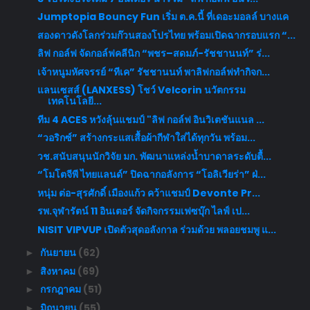
Jumptopia Bouncy Fun เริ่ม ต.ค.นี้ ที่เดอะมอลล์ บางแค
สองดาวดังโลกร่วมก๊วนสองโปรไทย พร้อมเปิดฉากรอบแรก “...
ลิฟ กอล์​ฟ จัดกอล์ฟคลีนิก “พชร–สดมภ์-รัชชานนท์” ร่...
เจ้าหนูมหัศจรรย์ “ทีเค” รัชชานนท์ พาลิฟกอล์ฟทำกิจก...
แลนเซสส์ (LANXESS) โชว์ Velcorin นวัตกรรม
เทคโนโลยี...
ทีม 4 ACES หวังลุ้นแชมป์ "ลิฟ กอล์ฟ อินวิเตชันแนล ...
“วอริกซ์” สร้างกระแสเสื้อผ้ากีฬาใส่ได้ทุกวัน พร้อม...
วช.สนับสนุนนักวิจัย มก. พัฒนาแหล่งน้ำบาดาลระดับตื้...
“โมโตจีพี ไทยแลนด์” ปิดฉากอลังการ “โอลิเวียร่า” ฝ่...
หนุ่ม ต่อ-สุรศักดิ์ เมืองแก้ว คว้าแชมป์ Devonte Pr...
รพ.จุฬารัตน์ 11 อินเตอร์ จัดกิจกรรมเฟซบุ๊ก ไลฟ์ เป...
NISIT VIPVUP เปิดตัวสุดอลังกาล ร่วมด้วย พลอยชมพู แ...
กันยายน
(62)
►
สิงหาคม
(69)
►
กรกฎาคม
(51)
►
มิถุนายน
(55)
►