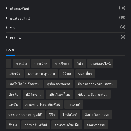
(18)
ผลิตภัณฑ์ใหม่
(15)
เกมส์ออนไลน์
(4)
รีวิว
(3)
REVIEW
TAG
การเงิน
การเมือง
การศึกษา
กีฬา
เกมส์ออนไลน์
แก็ตเจ็ต
ความงาม สุขภาพ
ดิจิทัล
ท่องเที่ยว
เทคโนโลยี นวัตกรรม
ธุรกิจ การตลาด
นิทรรศการ งานมหกรรม
บันเทิง
ปฏิทินข่าว
ผลิตภัณฑ์ใหม่
พลังงาน สิ่งแวดล้อม
แฟชั่น
ภาพข่าวประชาสัมพันธ์
‎ยานยนต์‎
ราชการ สมาคม มูลนิธิ
รีวิว
ไลฟ์สไตล์
ศิลปะ วัฒนธรรม
สังคม
อสังหาริมทรัพย์
อาหาร เครื่องดื่ม
อุตสาหกรรม