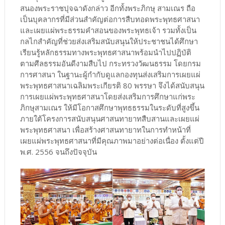
สนองพระราชปุจฉาดังกล่าว อีกทั้งพระภิกษุ สามเณร ถือ
เป็นบุคลากรที่มีส่วนสำคัญต่อการสืบทอดพระพุทธศาสนา
และเผยแผ่พระธรรมคำสอนของพระพุทธเจ้า รวมทั้งเป็น
กลไกสำคัญที่ช่วยส่งเสริมสนับสนุนให้ประชาชนได้ศึกษา
เรียนรู้หลักธรรมทางพระพุทธศาสนาพร้อมนำไปปฏิบัติ
ตามศีลธรรมอันดีงามสืบไป กระทรวงวัฒนธรรม โดยกรม
การศาสนา ในฐานะผู้กำกับดูแลกองทุนส่งเสริมการเผยแผ่
พระพุทธศาสนาเฉลิมพระเกียรติ 80 พรรษา จึงได้สนับสนุน
การเผยแผ่พระพุทธศาสนาโดยส่งเสริมการศึกษาแก่พระ
ภิกษุสามเณร ให้มีโอกาสศึกษาพุทธธรรมในระดับที่สูงขึ้น
ภายใต้โครงการสนับสนุนศาสนทายาทสืบสานและเผยแผ่
พระพุทธศาสนา เพื่อสร้างศาสนทายาทในการทำหน้าที่
เผยแผ่พระพุทธศาสนาที่มีคุณภาพมาอย่างต่อเนื่อง ตั้งแต่ปี
พ.ศ. 2556 จนถึงปัจจุบัน