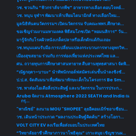
วช. ชวนกิน “ฟัวกราส์จากพืช” อาหารทางเลือก ตอบโจทย์...
วช. หนุน จุฬาฯ พัฒนาเท้าเทียมไดนามิกส์ ทางเลือกใหม...
มูลนิธิทันตนวัตกรรมฯ เปิดนวัตกรรม รับคณะพพร.ศึกษาด...
ขอเชิญร่วมงานมหามงคล พิธีสมโภชเปิด “หอมนสิการ” วัน...
มารู้จักกับโรคผิวหนังเกล็ดปลาหรือเด็กดักแด้กันเถอะ
วช.หนุนแผนรับมือ การเปลี่ยนแปลงกระบวนการทางอุทกวิท...
เมืองสุขสยาม ร่วมกับ การท่องเที่ยวแห่งประเทศไทย แล...
ศน. ถวายทุนการศึกษาศาสนทายาท สืบสานพุทธศาสนา จัดพิ...
“ณัฐกฤตา–บาบะ” นำทัพนักกอล์ฟสมัครเล่นชั้นนำลงชิงชั...
ป.ป.ส. จัดสัมมนาเพื่อพัฒนาทักษะเด็กในโครงการ Be Sm...
วช. พาส่องไอเดียสิ่งประดิษฐ์ และนวัตกรรม ในการประก...
Aruba จัดงาน Atmosphere 2022 SEATH and India ณ
กรุ...
"พาณิชย์" ลงนาม MOU "SHOPEE" ลุยอีคอมเมิร์ชอาเซียน...
วช. เดินหน้าประกวด “ผลงานประดิษฐ์คิดค้น” สร้างโอกา...
VOLT CITY EV ลงเรือเพื่อส่งมอบในประเทศไทย
“วิทยาลัยอาชีวศึกษาภาวนาโพธิคุณ” เกาะสมุย เชิญชวนผ...