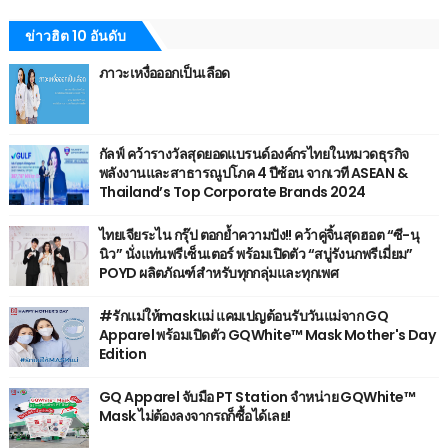
ข่าวฮิต 10 อันดับ
ภาวะเหงื่อออกเป็นเลือด
กัลฟ์ คว้ารางวัลสุดยอดแบรนด์องค์กรไทยในหมวดธุรกิจ
พลังงานและสาธารณูปโภค 4 ปีซ้อน จากเวที ASEAN &
Thailand’s Top Corporate Brands 2024
ไทยเจียระไน กรุ๊ป ตอกย้ำความปัง!! คว้าคู่จิ้นสุดฮอต “ซี-นุ
นิว” นั่งแท่นพรีเซ็นเตอร์ พร้อมเปิดตัว “สบู่รังนกพรีเมี่ยม”
POYD ผลิตภัณฑ์สำหรับทุกกลุ่มและทุกเพศ
#รักแม่ให้maskแม่ แคมเปญต้อนรับวันแม่จาก GQ
Apparel พร้อมเปิดตัว GQWhite™ Mask Mother's Day
Edition
GQ Apparel จับมือ PT Station จำหน่าย GQWhite™
Mask ไม่ต้องลงจากรถก็ซื้อได้เลย!