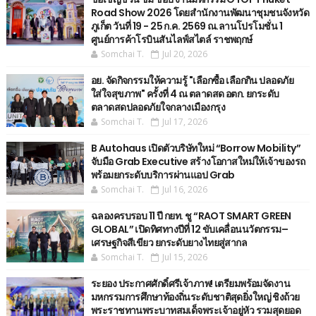
Road Show 2026 โดยสำนักงานพัฒนาชุมชนจังหวัด
ภูเก็ต วันที่ 19 - 25 ก.ค. 2569 ณ.ลานโปรโมชั่น 1
ศูนย์การค้าโรบินสันไลฟ์สไตล์ ราชพฤกษ์
Somchai T.
Jul 20, 2026
อย. จัดกิจกรรมให้ความรู้ "เลือกซื้อ เลือกกิน ปลอดภัย
ใส่ใจสุขภาพ" ครั้งที่ 4 ณ ตลาดสด อตก. ยกระดับ
ตลาดสดปลอดภัยใจกลางเมืองกรุง
Somchai T.
Jul 17, 2026
B Autohaus เปิดตัวบริษัทใหม่ “Borrow Mobility”
จับมือ Grab Executive สร้างโอกาสใหม่ให้เจ้าของรถ
พร้อมยกระดับบริการผ่านแอป Grab
Somchai T.
Jul 16, 2026
ฉลองครบรอบ 11 ปี กยท. ชู “RAOT SMART GREEN
GLOBAL” เปิดทิศทางปีที่ 12 ขับเคลื่อนนวัตกรรม–
เศรษฐกิจสีเขียว ยกระดับยางไทยสู่สากล
Somchai T.
Jul 15, 2026
ระยอง ประกาศศักดิ์ศรีเจ้าภาพ! เตรียมพร้อมจัดงาน
มหกรรมการศึกษาท้องถิ่นระดับชาติสุดยิ่งใหญ่ ชิงถ้วย
พระราชทานพระบาทสมเด็จพระเจ้าอยู่หัว รวมสุดยอด