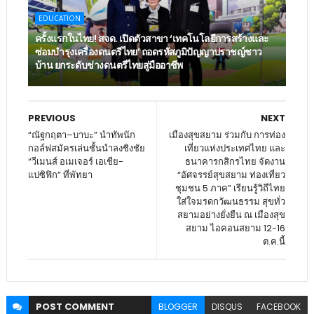
EDUCATION
ครั้งแรกในไทย! สจด. เปิดตัวสาขา ‘เทคโนโลยีการสร้างและ
ซ่อมบำรุงเครื่องดนตรีไทย’ ​ถอดรหัสภูมิปัญญาปราชญ์ชาว
บ้าน ยกระดับช่างดนตรีไทยสู่มืออาชีพ
PREVIOUS
NEXT
“ณัฐกฤตา–บาบะ” นำทัพนัก
เมืองสุขสยาม ร่วมกับ การท่อง
กอล์ฟสมัครเล่นชั้นนำลงชิงชัย
เที่ยวแห่งประเทศไทย และ
“วีเมนส์ อเมเจอร์ เอเชีย-
ธนาคารกสิกรไทย จัดงาน
แปซิฟิก” ที่พัทยา
“อัศจรรย์สุขสยาม ท่องเที่ยว
ชุมชน 5 ภาค” เรียนรู้วิถีไทย
ใส่ใจมรดกวัฒนธรรม สุขทั่ว
สยามอย่างยั่งยืน ณ เมืองสุข
สยาม ไอคอนสยาม 12-16
ต.ค.นี้
POST
COMMENT
BLOGGER
DISQUS
FACEBOOK