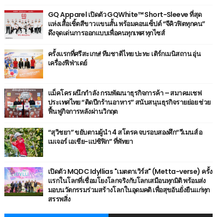
GQ Apparel เปิดตัว GQWhite™ Short-Sleeve ที่สุด
แห่งเสื้อเชิ้ตสีขาวแขนสั้น พร้อมคอนเซ็ปต์ “จีคิวฟิตทุกคน”
ดึงจุดเด่นการออกแบบเพื่อคนทุกเพศ ทุกไซส์
ครั้งแรกที่ศรีสะเกษ! ทีมชาติไทย ปะทะ เติร์กเมนิสถาน อุ่น
เครื่องฟีฟ่าเดย์
แม็คโคร ผนึกกำลัง กรมพัฒนาธุรกิจการค้า – สมาคมเชฟ
ประเทศไทย “ติดปีกร้านอาหาร” สนับสนุนธุรกิจรายย่อย ช่วย
ฟื้นฟูกิจการหลังผ่านวิกฤต
“สุวิชยา” ขยับตามผู้นำ 4 สโตรค จบรอบสองศึก“วีเมนส์ อ
เมเจอร์ เอเชีย-แปซิฟิก” ที่พัทยา
เปิดตัว MQDC Idyllias "เมตตาเวิร์ส" (Metta-verse) ครั้ง
แรกในโลกที่เชื่อมโยงโลกจริงกับโลกเสมือนทุกมิติ พร้อมส่ง
มอบนวัตกรรมร่วมสร้างโลกในอุดมคติ เพื่อสุขอันยั่งยืนแก่ทุก
สรรพสิ่ง