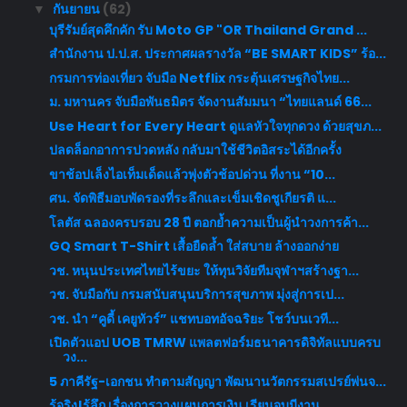
กันยายน
(62)
▼
บุรีรัมย์สุดคึกคัก รับ Moto GP "OR Thailand Grand ...
สำนักงาน ป.ป.ส. ประกาศผลรางวัล “BE SMART KIDS” ร้อ...
กรมการท่องเที่ยว จับมือ Netflix กระตุ้นเศรษฐกิจไทย...
ม. มหานคร จับมือพันธมิตร จัดงานสัมมนา “ไทยแลนด์ 66...
Use Heart for Every Heart ดูแลหัวใจทุกดวง ด้วยสุขภ...
ปลดล็อกอาการปวดหลัง กลับมาใช้ชีวิตอิสระได้อีกครั้ง
ขาช้อปเล็งไอเท็มเด็ดแล้วพุ่งตัวช้อปด่วน ที่งาน “10...
ศน. จัดพิธีมอบพัดรองที่ระลึกและเข็มเชิดชูเกียรติ แ...
โลตัส ฉลองครบรอบ 28 ปี ตอกย้ำความเป็นผู้นำวงการค้า...
GQ Smart T-Shirt เสื้อยืดล้ำ ใส่สบาย ล้างออกง่าย
วช. หนุนประเทศไทยไร้ขยะ ให้ทุนวิจัยทีมจุฬาฯสร้างฐา...
วช. จับมือกับ กรมสนับสนุนบริการสุขภาพ มุ่งสู่การเป...
วช. นำ “คูดี้ เคยูทัวร์” แชทบอทอัจฉริยะ โชว์บนเวที...
เปิดตัวแอป UOB TMRW แพลตฟอร์มธนาคารดิจิทัลแบบครบ
วง...
5 ภาคีรัฐ-เอกชน ทำตามสัญญา พัฒนานวัตกรรมสเปรย์พ่นจ...
รู้จริง!รู้ลึก เรื่องการวางแผนการเงิน เรียนจบมีงาน...