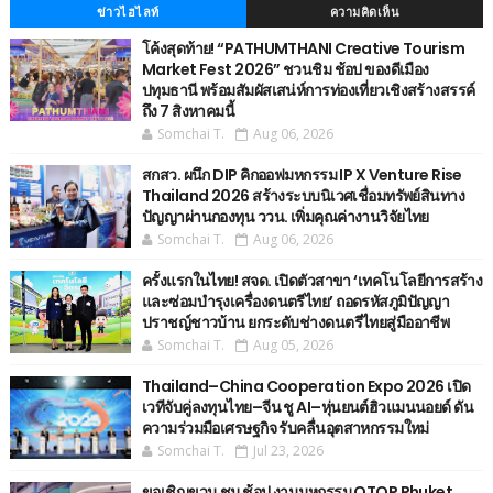
ข่าวไฮไลท์
ความคิดเห็น
โค้งสุดท้าย! “PATHUMTHANI Creative Tourism
Market Fest 2026” ชวนชิม ช้อป ของดีเมือง
ปทุมธานี พร้อมสัมผัสเสน่ห์การท่องเที่ยวเชิงสร้างสรรค์
ถึง 7 สิงหาคมนี้
Somchai T.
Aug 06, 2026
สกสว. ผนึก DIP คิกออฟมหกรรม IP X Venture Rise
Thailand 2026 สร้างระบบนิเวศเชื่อมทรัพย์สินทาง
ปัญญาผ่านกองทุน ววน. เพิ่มคุณค่างานวิจัยไทย
Somchai T.
Aug 06, 2026
ครั้งแรกในไทย! สจด. เปิดตัวสาขา ‘เทคโนโลยีการสร้าง
และซ่อมบำรุงเครื่องดนตรีไทย’ ​ถอดรหัสภูมิปัญญา
ปราชญ์ชาวบ้าน ยกระดับช่างดนตรีไทยสู่มืออาชีพ
Somchai T.
Aug 05, 2026
Thailand–China Cooperation Expo 2026 เปิด
เวทีจับคู่ลงทุนไทย–จีน ชู AI–หุ่นยนต์ฮิวแมนนอยด์ ดัน
ความร่วมมือเศรษฐกิจ รับคลื่นอุตสาหกรรมใหม่
Somchai T.
Jul 23, 2026
ขอเชิญขวน ชม ช้อป งานมหกรรม OTOP Phuket