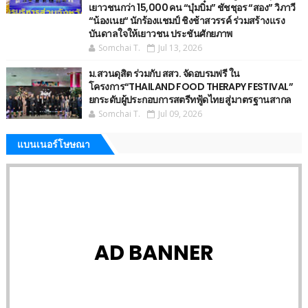
เยาวชนกว่า 15,000 คน “บุ๋มบิ๋ม” ชัชชุอร “สอง” วิภาวี
“น้องเนย“ นักร้องแชมป์ ชิงช้าสวรรค์ ร่วมสร้างแรง
บันดาลใจให้เยาวชน ประชันศักยภาพ
Somchai T.
Jul 13, 2026
ม.สวนดุสิต ร่วมกับ สสว. จัดอบรมฟรี ใน
โครงการ“THAILAND FOOD THERAPY FESTIVAL”
ยกระดับผู้ประกอบการสตรีทฟู้ดไทย สู่มาตรฐานสากล
Somchai T.
Jul 09, 2026
แบนเนอร์โษษณา
AD BANNER