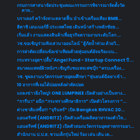
กรมการศาสนาจัดประชุมคณะกรรมการพิจารณาจัดตั้งวัด
คาท...
บราเดอร์ คว้าจังหวะตลาดฟื้น นำเข้าเครื่องเสียง BMB...
ฮิตาชิ เอนเนอร์ยี่ ประเทศไทย เดินหน้าสร้างหลักชัยธ...
เริ่มแล้ว งานแสดงสินค้าเพื่อธุรกิจความงามระดับโลก ...
วช.ขอเชิญร่วมฟังเสวนาออนไลน์ "สู้ภัยน้ำท่วม ด้วยวิ...
การผ่าตัดเปลี่ยนข้อเข่าเทียมด้วยหุ่นยนต์อัจฉริยะแบ...
กระทรวงอุตฯ ปลื้ม"Angel Fund - Startup Connect ปี ...
สมาคมแพทย์ผิวหนังฯ เชิญรับชมเพจเฟซบุ๊ก “ครบเครื่อง...
วช. ชูผลงานนวัตกรรมสายอุดมศึกษา “หุ่นยนต์ฉีดยาเข้า...
10 อาการที่เจอได้บ่อยหลังผ่าตัดปอด
แถลงข่าวยิ่งใหญ่! ONE LUMPINEE เปิดตัวอย่างเป็นทาง...
“การีนา” ผนึก “กระทรวงศึกษาธิการ” เปิดตัวโครงการ “...
ต่างชาติแห่ซื้อ!! “จุรินทร์” เปิด Bangkok RHVAC 20...
แอนดริทซ์ (ANDRITZ) เปิดตัวเครื่องผลิตอาหารผงตัวให...
แอนดริทซ์ (ANDRITZ) เปิดตัวสองนวัตกรรมอุตสาหกรรมอา...
สำนักงาน ป.ป.ส. ชวนเด็กรุ่นใหม่ ร้อง เล่น เต้น เต...