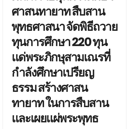
ศาสนทายาท สืบสาน
พุทธศาสนา จัดพิธีถวาย
ทุนการศึกษา 220 ทุน
แด่พระภิกษุสามเณรที่
กำลังศึกษาเปรียญ
ธรรม สร้างศาสน
ทายาท ในการสืบสาน
และเผยแผ่พระพุทธ