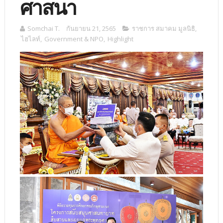
ศาสนา
Somchai T.
กันยายน 21, 2565
ราชการ สมาคม มูลนิธิ
,
ไฮไลท์
,
Government & NPO
,
Highlight