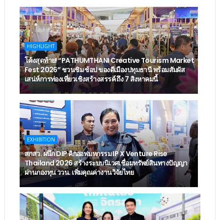
HIGHLIGHT
โค้งสุดท้าย! “PATHUMTHANI Creative Tourism Market
Fest 2026” ชวนชิม ช้อป ของดีเมืองปทุมธานี พร้อมสัมผัส
เสน่ห์การท่องเที่ยวเชิงสร้างสรรค์ ถึง 7 สิงหาคมนี้
EXHIBITION
สกสว. ผนึก DIP คิกออฟมหกรรม IP X Venture Rise
Thailand 2026 สร้างระบบนิเวศเชื่อมทรัพย์สินทางปัญญา
ผ่านกองทุน ววน. เพิ่มคุณค่างานวิจัยไทย