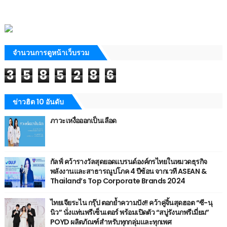
จำนวนการดูหน้าเว็บรวม
3
5
8
5
2
8
6
ข่าวฮิต 10 อันดับ
ภาวะเหงื่อออกเป็นเลือด
กัลฟ์ คว้ารางวัลสุดยอดแบรนด์องค์กรไทยในหมวดธุรกิจ
พลังงานและสาธารณูปโภค 4 ปีซ้อน จากเวที ASEAN &
Thailand’s Top Corporate Brands 2024
ไทยเจียระไน กรุ๊ป ตอกย้ำความปัง!! คว้าคู่จิ้นสุดฮอต “ซี-นุ
นิว” นั่งแท่นพรีเซ็นเตอร์ พร้อมเปิดตัว “สบู่รังนกพรีเมี่ยม”
POYD ผลิตภัณฑ์สำหรับทุกกลุ่มและทุกเพศ