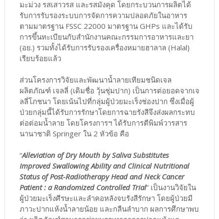
มะม่วง รสเสาวรส และรสมังคุด โดยกระบวนการผลิตได้
รับการรับรองระบบการจัดการความปลอดภัยในอาหาร
ตามมาตรฐาน FSSC 22000 มาตรฐาน GHPs และได้รับ
การขึ้นทะเบียนกับสำนักงานคณะกรรมการอาหารและยา
(อย.) รวมทั้งได้รับการรับรองเครื่องหมายฮาลาล (Halal)
เรียบร้อยแล้ว
ส่วนโครงการวิจัยและพัฒนาน้ำลายเทียมชนิดเจล
ผลิตภัณฑ์ เจลลี่ (เดิมชื่อ วุ้นชุ่มปาก) เป็นการต่อยอดจากเจ
ลลี่โภชนา โดยเน้นไปที่กลุ่มผู้ป่วยมะเร็งช่องปาก ซึ่งเมื่อผู้
ป่วยกลุ่มนี้ได้รับการรักษาโดยการฉายรังสีจึงส่งผลกระทบ
ต่อต่อมน้ำลาย โดยโครงการฯ ได้รับการตีพิมพ์วารสาร
นานาชาติ Springer ใน 2 หัวข้อ คือ
“
Alleviation of Dry Mouth by Saliva Substitutes
Improved Swallowing Ability and Clinical Nutritional
Status of Post-Radiotherapy Head and Neck Cancer
Patient : a Randomized Controlled Trial
” เป็นงานวิจัยใน
ผู้ป่วยมะเร็งศีรษะและลำคอหลังจบรังสีรักษา โดยผู้ป่วยมี
ภาวะปากแห้งน้ำลายน้อย และกลืนลำบาก ผลการศึกษาพบ