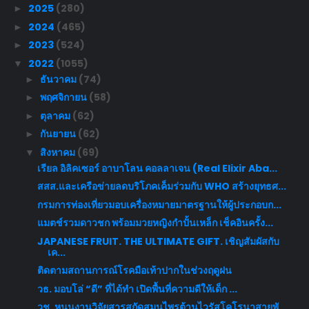
2025
(280)
►
2024
(465)
►
2023
(524)
►
2022
(1055)
▼
ธันวาคม
(74)
►
พฤศจิกายน
(58)
►
ตุลาคม
(62)
►
กันยายน
(62)
►
สิงหาคม
(69)
▼
เรียล อิลิคเซอร์ อาบาโลน คอลลาเจน (Real Elixir Aba...
สสส.และเครือข่ายลดบริโภคเค็มร่วมกับ WHO สร้างยุทธศ...
กรมการท่องเที่ยวมอบเครื่องหมายมาตรฐานให้ผู้ประกอบก...
แมตช์รวมดาวชก พร้อมมวยหญิงกำปั้นเหล็ก เช็คอินครั้ง...
JAPANESE FRUIT. THE ULTIMATE GIFT. เชิญสัมผัสกับ
เค...
ติดตามสถานการณ์โรคมือเท้าปากในช่วงฤดูฝน
วธ. มอบโล่ “ดี” ที่ได้ทำ เปิดพื้นที่ความดีให้เด็ก ...
วช. หนุนงานวิจัยสารสกัดสมุนไพรต้านไวรัสโคโรนาสายพั...