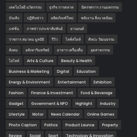
เทคโนโลยี นวัตกรรม
ธุรกิจ การตลาด
นิทรรศการ งานมหกรรม
บันเทิง
ปฏิทินข่าว
ผลิตภัณฑ์ใหม่
พลังงาน สิ่งแวดล้อม
แฟชั่น
ภาพข่าวประชาสัมพันธ์
‎ยานยนต์‎
ราชการ สมาคม มูลนิธิ
รีวิว
ไลฟ์สไตล์
ศิลปะ วัฒนธรรม
สังคม
อสังหาริมทรัพย์
อาหาร เครื่องดื่ม
อุตสาหกรรม
ไฮไลท์
Arts & Culture
Beauty & Health
Business & Marketing
Digital
Education
Energy & Environment
Entertainment
Exhibition
Fashion
Finance & Investment
Food & Beverage
Gadget
Government & NPO
Highlight
Industry
Lifestyle
Motor
News Calendar
Online Games
Photo Caption
Politics
Product Launce
Property
Review
Social
Sport
Technology & Innovation