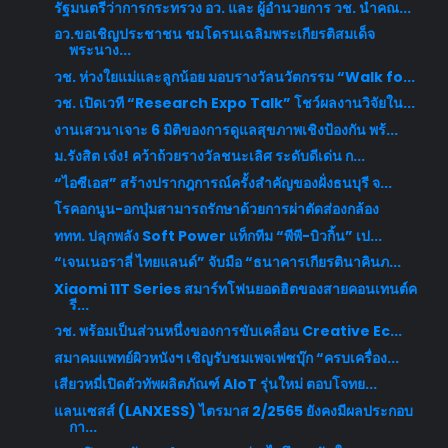
รัฐมนตรีว่าการกระทรวง อว. และ ผู้อำนวยการ วช. นำคณ...
อว.ขอเชิญประชาชน ชมโดรนเฉลิมพระเกียรติสมเด็จ
พระนาง...
วช. ห่วงใยแม่และลูกน้อย มอบรางวัลนวัตกรรม “Walk fo...
วช. เปิดเวที “Research Expo Talk” โชว์ผลงานวิจัยใน...
งานเสวนาเจาะ 6 มิติของการดูแลสุขภาพเชิงป้องกัน พร้...
ม.รังสิต เจ๋ง! คว้าถ้วยรางวัลชนะเลิศ ระดับดีเด่น ก...
“ไอซีเอส” สร้างปรากฎการณ์ครั้งสำคัญของฝั่งธนบุรี จ...
โรคอกนูน-อกบุ๋มสามารถรักษาด้วยการผ่าตัดส่องกล้อง
ททท. ปลุกพลัง Soft Power แท็กทีม “พีพี-บิวกิ้น” เป...
“เจนเนอราลี่ ไทยแลนด์” จับมือ “ธนาคารเกียรตินาคินภ...
Xiaomi 11T Series สมาร์ทโฟนยอดฮิตของสายคอนเทนต์ค
รี...
วช. พร้อมเป็นส่วนหนึ่งของการขับเคลื่อน Creative Ec...
สมาคมแพทย์ผิวหนังฯ เชิญรับชมเพจเฟซบุ๊ก “ครบเครื่อง...
เสียวหมี่เปิดตัวทัพผลิตภัณฑ์ AIoT รุ่นใหม่ ตอบโจทย...
แลนเซสส์ (LANXESS) ไตรมาส 2/2565 ยังคงมีผลประกอบ
กา...