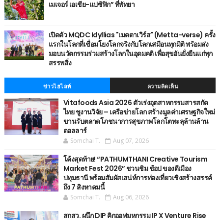
เมเจอร์ เอเชีย-แปซิฟิก” ที่พัทยา
เปิดตัว MQDC Idyllias "เมตตาเวิร์ส" (Metta-verse) ครั้ง
แรกในโลกที่เชื่อมโยงโลกจริงกับโลกเสมือนทุกมิติ พร้อมส่ง
มอบนวัตกรรมร่วมสร้างโลกในอุดมคติ เพื่อสุขอันยั่งยืนแก่ทุก
สรรพสิ่ง
ข่าวไฮไลท์
ความคิดเห็น
Vitafoods Asia 2026 ตัวเร่งอุตสาหกรรมสารสกัด
ไทย ชูงานวิจัย – เครือข่ายโลก สร้างมูลค่าเศรษฐกิจใหม่
ขานรับตลาดโภชนาการสุขภาพโลกโตทะลุล้านล้าน
ดอลลาร์
Somchai T.
Aug 07, 2026
โค้งสุดท้าย! “PATHUMTHANI Creative Tourism
Market Fest 2026” ชวนชิม ช้อป ของดีเมือง
ปทุมธานี พร้อมสัมผัสเสน่ห์การท่องเที่ยวเชิงสร้างสรรค์
ถึง 7 สิงหาคมนี้
Somchai T.
Aug 06, 2026
สกสว. ผนึก DIP คิกออฟมหกรรม IP X Venture Rise