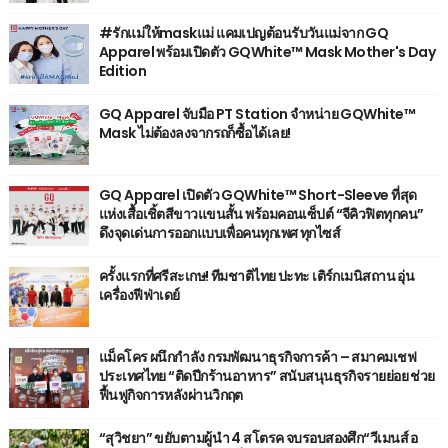
#รักแม่ให้maskแม่ แคมเปญต้อนรับวันแม่จาก GQ
Apparel พร้อมเปิดตัว GQWhite™ Mask Mother's Day
Edition
GQ Apparel จับมือ PT Station จำหน่าย GQWhite™
Mask ไม่ต้องลงจากรถก็ซื้อได้เลย!
GQ Apparel เปิดตัว GQWhite™ Short-Sleeve ที่สุด
แห่งเสื้อเชิ้ตสีขาวแขนสั้น พร้อมคอนเซ็ปต์ “จีคิวฟิตทุกคน”
ดึงจุดเด่นการออกแบบเพื่อคนทุกเพศ ทุกไซส์
ครั้งแรกที่ศรีสะเกษ! ทีมชาติไทย ปะทะ เติร์กเมนิสถาน อุ่น
เครื่องฟีฟ่าเดย์
แม็คโคร ผนึกกำลัง กรมพัฒนาธุรกิจการค้า – สมาคมเชฟ
ประเทศไทย “ติดปีกร้านอาหาร” สนับสนุนธุรกิจรายย่อย ช่วย
ฟื้นฟูกิจการหลังผ่านวิกฤต
“สุวิชยา” ขยับตามผู้นำ 4 สโตรค จบรอบสองศึก“วีเมนส์ อ