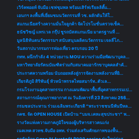
เวิร์คพอยท์ จับมือ เชฟชุมพล พร้อมเสิร์ฟเรียลลิตี้แ...
เอนกฯ ลงพื้นที่เยี่ยมชมนวัตกรรมที่ วช. ผลักดันให้ใ...
สแกนเนียสร้างความมั่นใจลูกค้า จัดโปรโมชั่นตรวจเช็ค...
ธนัชวิชญ์ แทรเวล กรุ๊ป ชูรถบัสสแกนเนีย มาตรฐานที่ ...
มูลนิธิทันตนวัตกรรมฯ สนับสนุนผลิตนวัตกรรม เจลลี่โภ...
วันสถาปนากรมการท่องเที่ยว ครบรอบ 20 ปี
กทท. ผนึกกำลัง 4 หน่วยงาน MOU ความร่วมมือพัฒนาบุคล...
มหาวิทยาลัยรัตนบัณฑิตร่วมกับสมาคมอารักขาบุคคลสําคั...
ประกาศความพร้อม นับถอยหลังสู่การจัดงานพลังงานที่ยิ...
เกียรติภูมิ สิริพันธุ์ หัวหน้าพรรคไทยสมาร์ท..ตัวเล...
กรมโรงงานอุตสาหกรรม กางแผนพัฒนาพื้นที่อุตสาหกรรมเป...
สถานการณ์คุณภาพอากาศ ณ วันอังคารที่ 23 สิงหาคม 256...
กรมชลประทาน ร่วมเฉลิมพระเกียรติ “พระราชชนนีพันปีหล...
กคช. จัด OPEN HOUSE เปิดบ้าน “บมจ.เคหะสุขประชา” พ...
รางวัลแห่งความภาคภูมิใจของผู้บริหารสาวคนเก่ง
เนคเทค สวทช.จับมือ อพท. ร่วมส่งเสริมศักยภาพของพื้น...
รถตัดอ้อย Case IH Austoft 9000 series รุ่นใหม่ล่าส...