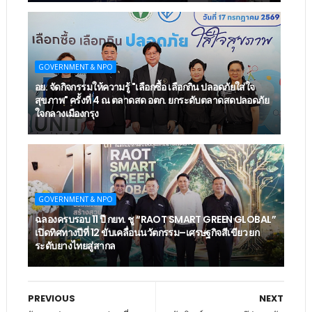
GOVERNMENT & NPO
อย. จัดกิจกรรมให้ความรู้ "เลือกซื้อ เลือกกิน ปลอดภัยใส่ใจ
สุขภาพ" ครั้งที่ 4 ณ ตลาดสด อตก. ยกระดับตลาดสดปลอดภัย
ใจกลางเมืองกรุง
GOVERNMENT & NPO
ฉลองครบรอบ 11 ปี กยท. ชู “RAOT SMART GREEN GLOBAL”
เปิดทิศทางปีที่ 12 ขับเคลื่อนนวัตกรรม–เศรษฐกิจสีเขียว ยก
ระดับยางไทยสู่สากล
PREVIOUS
NEXT