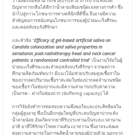
ว่า ผลิตภัณฑ์สามารถช่วยบรรเทาอาการปากแห้งและ
ปัญหาการกลืนได้ดีกว่าน้ำลายเทียมชนิดเจลทางการค้า ซึ่ง
นำไปสู่ภาวะโภชนาการทางคลินิกที่ดีขึ้น จึงอาจมีความ
สำคัญต่อการสนับสนุนโภชนาการของผู้ป่วยมะเร็งศีรษะ
และคอหลังจบรังสีรักษา
และหัวข้อ “
Efficacy of gel-based artificial saliva on
Candida colonization and saliva properties in
xerostomic post-radiotherapy head and neck cancer
patients: a randomized controlled trial
” เป็นงานวิจัยในผู้
ป่วยมะเร็งศีรษะและลำคอหลังจบรังสีรักษา จากผลการ
ศึกษาผลิตภัณฑ์พบว่า มีแนวโน้มช่วยปรับสมดุลเชื้อราใน
ช่องปากลดปริมาณเชื้อราสะสมในช่องปากลดจำนวนชนิด
ของเชื้อราในช่องปากและมีความสามารถปรับค่าความ
เป็นกรด - ด่างในช่องปาก (Buffering capacity) ได้
การวิจัยยังทำการทดสอบความพึงพอใจและประสิทธิผลใน
กลุ่มผู้สูงอายุ ซึ่งเป็นอีกกลุ่มใหญ่ที่ประสบปัญหาปากแห้ง
น้ำลายน้อย อันเกิดจากยาที่รับประทานเป็นระยะเวลานาน
อาทิ ยาที่ใช้รักษาโรคความดัน เบาหวาน ซึ่งอาจจะส่งผล
ต่อความสามารถในการผลิตน้ำลายของผู้ป่วยด้วย นอกจาก