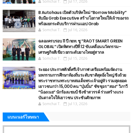
Somchai T.
Jul 17, 2026
B Autohaus เปิดตัวบริษัทใหม่ “Borrow Mobility”
จับมือ Grab Executive สร้างโอกาสใหม่ให้เจ้าของรถ
พร้อมยกระดับบริการผ่านแอป Grab
Somchai T.
Jul 16, 2026
ฉลองครบรอบ 11 ปี กยท. ชู “RAOT SMART GREEN
GLOBAL” เปิดทิศทางปีที่ 12 ขับเคลื่อนนวัตกรรม–
เศรษฐกิจสีเขียว ยกระดับยางไทยสู่สากล
Somchai T.
Jul 15, 2026
ระยอง ประกาศศักดิ์ศรีเจ้าภาพ! เตรียมพร้อมจัดงาน
มหกรรมการศึกษาท้องถิ่นระดับชาติสุดยิ่งใหญ่ ชิงถ้วย
พระราชทานพระบาทสมเด็จพระเจ้าอยู่หัว รวมสุดยอด
เยาวชนกว่า 15,000 คน “บุ๋มบิ๋ม” ชัชชุอร “สอง” วิภาวี
“น้องเนย“ นักร้องแชมป์ ชิงช้าสวรรค์ ร่วมสร้างแรง
บันดาลใจให้เยาวชน ประชันศักยภาพ
Somchai T.
Jul 13, 2026
แบนเนอร์โษษณา