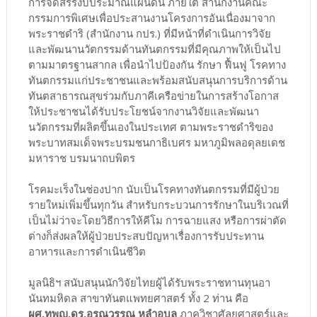
การจัดสรรงบประมาณแผ่นดิน ภายใต้ สำนักงานคณะ
กรรมการพิเศษเพื่อประสานงานโครงการอันเนื่องมาจาก
พระราชดำริ (สำนักงาน กปร.) ที่มีหน้าที่ดำเนินการวิจัย
และพัฒนานวัตกรรมด้านทันตกรรมที่มีคุณภาพให้เป็นไป
ตามมาตรฐานสากล เพื่อนำไปป้องกัน รักษา ฟื้นฟู โรคทาง
ทันตกรรมแก่ประชาชนและพร้อมสนับสนุนการบริการด้าน
ทันตสาธารณสุขร่วมกับภาคีเครือข่ายในการสร้างโอกาส
ให้ประชาชนได้รับประโยชน์จากงานวิจัยและพัฒนา
นวัตกรรมที่ผลิตขึ้นเองในประเทศ ตามพระราชดำริของ
พระบาทสมเด็จพระบรมชนกาธิเบศร มหาภูมิพลอดุลยเดช
มหาราช บรมนาถบพิตร
โรคมะเร็งในช่องปาก นับเป็นโรคทางทันตกรรมที่มีผู้ป่วย
รายใหม่เพิ่มขึ้นทุกวัน สำหรับกระบวนการรักษาในบริเวณที่
เป็นไม่ว่าจะโดยวิธีการให้คีโม การฉายแสง หรือการผ่าตัด
ต่างก็ส่งผลให้ผู้ป่วยประสบปัญหาเรื่องการรับประทาน
อาหารและการดำเนินชีวิต
มูลนิธิฯ สนับสนุนนักวิจัยไทยผู้ได้รับพระราชทานทุนอา
นันทมหิดล สาขาทันตแพทยศาสตร์ ทั้ง 2 ท่าน คือ
ผศ.ทพญ.ดร.อรุณวรรณ หลำอุบล
ภาควิชาศัลยศาสตร์และ