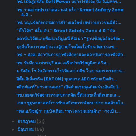
วช. เปิดสูตรลับ Soft Power อย่างไรถึงจะ ปัง ในมหกร...
วช. ร่วมงานประกาศความสำเร็จ “Smart Safety Zone
4.0...
วช. หนุนจัดกิจกรรมการสร้างเครือข่ายข่าวเยาวชนมีส่ว...
"บิ๊กโจ๊ก” ปลื้ม ดัน “ Smart Safety Zone 4.0 ” ยึด...
สถาบันวิจัยและพัฒนาอัญมณี พัฒนา “ฐานข้อมูลอัจฉริยะ...
มุ่งมั่นในการลดจำนวนผู้ป่วยโรคไตเรื้อรัง นวัตกรรมช...
วช. - สอศ. สถาบันการอาชีวศึกษาและสถาบันการอาชีวศึก...
วช. จับมือ จ.เพชรบุรี และเครือข่ายวิจัยภูมิภาค วิจ...
ม.รังสิต โชว์นวัตกรรมไข่เทียมจากพืช ในงานมหกรรมงาน...
อิตั้น อิเล็คทริค (EATON) บุกตลาด AEC พร้อมเปิดตัว...
ผลิตภัณฑ์”สาวสวนแตง” เปิดตัวแชมพูแก้ผมร่วงอันดับ 1...
วช.เผยผลวิจัยจากกรมสุขภาพจิต ชี้ตัวเลขเด็กติดเกมแล...
เอนก ชูยุทธศาสตร์การขับเคลื่อนการพัฒนาประเทศด้วยโม...
“พล.อ.วิชญ์ฯ” กุมบังเหียน “พรรครวมแผ่นดิน” วางเป้า...
กรกฎาคม
(51)
►
มิถุนายน
(55)
►