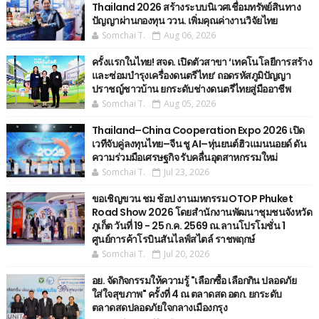
Thailand 2026 สร้างระบบนิเวศเชื่อมทรัพย์สินทาง
ปัญญาผ่านกองทุน ววน. เพิ่มคุณค่างานวิจัยไทย
Somchai T.
Aug 06, 2026
ครั้งแรกในไทย! สจด. เปิดตัวสาขา ‘เทคโนโลยีการสร้าง
และซ่อมบำรุงเครื่องดนตรีไทย’ ​ถอดรหัสภูมิปัญญา
ปราชญ์ชาวบ้าน ยกระดับช่างดนตรีไทยสู่มืออาชีพ
Somchai T.
Aug 05, 2026
Thailand–China Cooperation Expo 2026 เปิด
เวทีจับคู่ลงทุนไทย–จีน ชู AI–หุ่นยนต์ฮิวแมนนอยด์ ดัน
ความร่วมมือเศรษฐกิจ รับคลื่นอุตสาหกรรมใหม่
Somchai T.
Jul 23, 2026
ขอเชิญขวน ชม ช้อป งานมหกรรม OTOP Phuket
Road Show 2026 โดยสำนักงานพัฒนาชุมชนจังหวัด
ภูเก็ต วันที่ 19 - 25 ก.ค. 2569 ณ.ลานโปรโมชั่น 1
ศูนย์การค้าโรบินสันไลฟ์สไตล์ ราชพฤกษ์
Somchai T.
Jul 20, 2026
อย. จัดกิจกรรมให้ความรู้ "เลือกซื้อ เลือกกิน ปลอดภัย
ใส่ใจสุขภาพ" ครั้งที่ 4 ณ ตลาดสด อตก. ยกระดับ
ตลาดสดปลอดภัยใจกลางเมืองกรุง