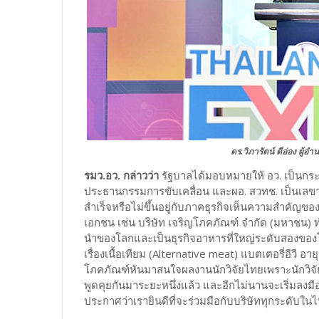
ดร.วิภารัตน์ ดีอ่อง
ผู้อำ
รมว.อว. กล่าวว่า
รัฐบาลได้มอบหมายให้ อว. เป็นกระ
ประธานกรรมการขับเคลื่อน และผอ. สวทช. เป็นเล
สำเร็จหรือไม่ขึ้นอยู่กับภาคธุรกิจเห็นความสำคัญขอ
เอกชน เช่น บริษัท เจริญโภคภัณฑ์ จำกัด (มหาชน) ทำวิจัย
นำของโลกและเป็นธุรกิจอาหารที่ใหญ่ระดับสองของโ
เรื่องเนื้อเทียม (Alternative meat) แบตเตอรี่อีวี อ
โภคภัณฑ์หันมาสนใจผลงานนักวิจัยไทยเพราะนักวิจ
พูดคุยกันมาระยะหนึ่งแล้ว และอีกไม่นานจะเริ่มลง
ประกาศว่าเรายินดีที่จะร่วมมือกับบริษัททุกระดับในไ