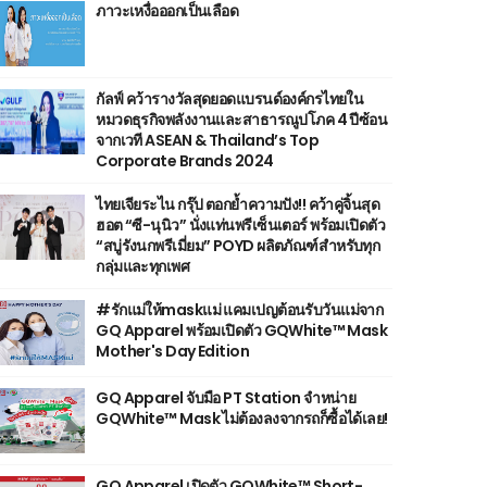
ภาวะเหงื่อออกเป็นเลือด
กัลฟ์ คว้ารางวัลสุดยอดแบรนด์องค์กรไทยใน
หมวดธุรกิจพลังงานและสาธารณูปโภค 4 ปีซ้อน
จากเวที ASEAN & Thailand’s Top
Corporate Brands 2024
ไทยเจียระไน กรุ๊ป ตอกย้ำความปัง!! คว้าคู่จิ้นสุด
ฮอต “ซี-นุนิว” นั่งแท่นพรีเซ็นเตอร์ พร้อมเปิดตัว
“สบู่รังนกพรีเมี่ยม” POYD ผลิตภัณฑ์สำหรับทุก
กลุ่มและทุกเพศ
#รักแม่ให้maskแม่ แคมเปญต้อนรับวันแม่จาก
GQ Apparel พร้อมเปิดตัว GQWhite™ Mask
Mother's Day Edition
GQ Apparel จับมือ PT Station จำหน่าย
GQWhite™ Mask ไม่ต้องลงจากรถก็ซื้อได้เลย!
GQ Apparel เปิดตัว GQWhite™ Short-