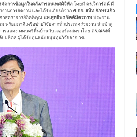
ัดการข้อมูลในคลังสารสนเทศดิจิทัล
โดยมี
ดร.วิภารัตน์ ดี
ายงานการจัดงาน และได้รับเกียรติจาก
ศ.ดร. สนิท อักษรแก้ว
าสตราจารย์กิตติคุณ น
พ.สุทธิพร จิตต์มิตรภาพ
ประธาน
 พร้อมภาคีเครือข่ายวิจัยจากทั่วประเทศร่วมงาน นำเข้าสู่
็นการแสดงวงดนตรีพื้นบ้านกับวงออร์เคสตราโดย
ดร.ณรงค์
ยมหิดล ผู้ได้รับทุนสนับสนุนทุนวิจัยจาก วช.