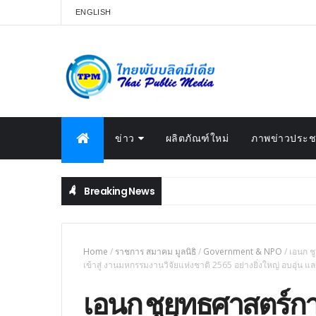
ENGLISH
ข่าว
ผลิตภัณฑ์ใหม่
ภาพข่าวประชา
Breaking News
Home
/
ราชการ สมาคม มูลนิธิ
/
Government & NPO
/
เอนก ช
เข้าสู่ งานมหกรรมงานวิจัยแห่งชาติ 2565 อย่างยิ่งใหญ่ อบอุ่น 
เอนก ชูยุทธศาสตร์ก