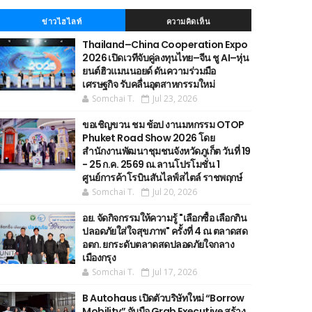
ข่าวไฮไลท์
ความคิดเห็น
Thailand–China Cooperation Expo
2026 เปิดเวทีจับคู่ลงทุนไทย–จีน ชู AI–หุ่น
ยนต์ฮิวแมนนอยด์ ดันความร่วมมือ
เศรษฐกิจ รับคลื่นอุตสาหกรรมใหม่
Somchai T.
Jul 23, 2026
ขอเชิญขวน ชม ช้อป งานมหกรรม OTOP
Phuket Road Show 2026 โดย
สำนักงานพัฒนาชุมชนจังหวัดภูเก็ต วันที่ 19
- 25 ก.ค. 2569 ณ.ลานโปรโมชั่น 1
ศูนย์การค้าโรบินสันไลฟ์สไตล์ ราชพฤกษ์
Somchai T.
Jul 20, 2026
อย. จัดกิจกรรมให้ความรู้ "เลือกซื้อ เลือกกิน
ปลอดภัยใส่ใจสุขภาพ" ครั้งที่ 4 ณ ตลาดสด
อตก. ยกระดับตลาดสดปลอดภัยใจกลาง
เมืองกรุง
Somchai T.
Jul 17, 2026
B Autohaus เปิดตัวบริษัทใหม่ “Borrow
Mobility” จับมือ Grab Executive สร้าง