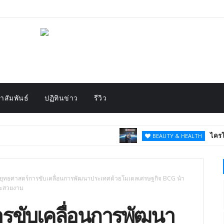
สัมพันธ์
ปฏิทินข่าว
รีวิว
ไครโอวิวา ตอกย้ำภาพ
BEAUTY & HEALTH
ูยุทธศาสตร์การขับเคลื่อนการพัฒนาประเทศด้วยโมเดลเศรษฐกิจ BCG นำ
และสวยงาม
ารขับเคลื่อนการพัฒนา