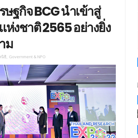
ษฐกิจ BCG นำเข้าสู่
่งชาติ 2565 อย่างยิ่ง
งาม
นิธิ
,
Government & NPO