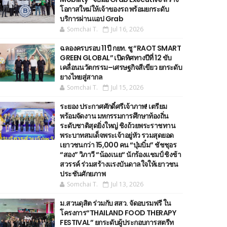
โอกาสใหม่ให้เจ้าของรถ พร้อมยกระดับ
บริการผ่านแอป Grab
Somchai T.
Jul 16, 2026
ฉลองครบรอบ 11 ปี กยท. ชู “RAOT SMART
GREEN GLOBAL” เปิดทิศทางปีที่ 12 ขับ
เคลื่อนนวัตกรรม–เศรษฐกิจสีเขียว ยกระดับ
ยางไทยสู่สากล
Somchai T.
Jul 15, 2026
ระยอง ประกาศศักดิ์ศรีเจ้าภาพ! เตรียม
พร้อมจัดงาน มหกรรมการศึกษาท้องถิ่น
ระดับชาติสุดยิ่งใหญ่ ชิงถ้วยพระราชทาน
พระบาทสมเด็จพระเจ้าอยู่หัว รวมสุดยอด
เยาวชนกว่า 15,000 คน “บุ๋มบิ๋ม” ชัชชุอร
“สอง” วิภาวี “น้องเนย“ นักร้องแชมป์ ชิงช้า
สวรรค์ ร่วมสร้างแรงบันดาลใจให้เยาวชน
ประชันศักยภาพ
Somchai T.
Jul 13, 2026
ม.สวนดุสิต ร่วมกับ สสว. จัดอบรมฟรี ใน
โครงการ“THAILAND FOOD THERAPY
FESTIVAL” ยกระดับผู้ประกอบการสตรีท