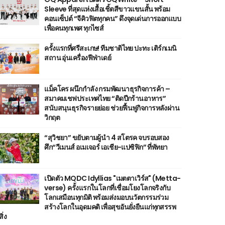
Sleeve ที่สุดแห่งเสื้อเชิ้ตสีขาวแขนสั้น พร้อม
คอนเซ็ปต์ “จีคิวฟิตทุกคน” ดึงจุดเด่นการออกแบบ
เพื่อคนทุกเพศ ทุกไซส์
ครั้งแรกที่ศรีสะเกษ! ทีมชาติไทย ปะทะ เติร์กเมนิ
สถาน อุ่นเครื่องฟีฟ่าเดย์
แม็คโคร ผนึกกำลัง กรมพัฒนาธุรกิจการค้า –
สมาคมเชฟประเทศไทย “ติดปีกร้านอาหาร”
สนับสนุนธุรกิจรายย่อย ช่วยฟื้นฟูกิจการหลังผ่าน
วิกฤต
“สุวิชยา” ขยับตามผู้นำ 4 สโตรค จบรอบสอง
ศึก“วีเมนส์ อเมเจอร์ เอเชีย-แปซิฟิก” ที่พัทยา
เปิดตัว MQDC Idyllias "เมตตาเวิร์ส" (Metta-
verse) ครั้งแรกในโลกที่เชื่อมโยงโลกจริงกับ
โลกเสมือนทุกมิติ พร้อมส่งมอบนวัตกรรมร่วม
สร้างโลกในอุดมคติ เพื่อสุขอันยั่งยืนแก่ทุกสรรพ
สิ่ง