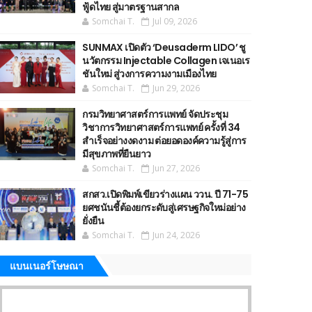
ฟู้ดไทย สู่มาตรฐานสากล
Somchai T.
Jul 09, 2026
SUNMAX เปิดตัว ‘Deusaderm LIDO’ ชู
นวัตกรรม Injectable Collagen เจเนอเร
ชันใหม่ สู่วงการความงามเมืองไทย
Somchai T.
Jun 29, 2026
กรมวิทยาศาสตร์การแพทย์ จัดประชุม
วิชาการวิทยาศาสตร์การแพทย์ ครั้งที่ 34
สำเร็จอย่างงดงาม ต่อยอดองค์ความรู้สู่การ
มีสุขภาพที่ยืนยาว
Somchai T.
Jun 27, 2026
สกสว.เปิดพิมพ์เขียวร่างแผน ววน. ปี 71-75
ยศชนันชี้ต้องยกระดับสู่เศรษฐกิจใหม่อย่าง
ยั่งยืน
Somchai T.
Jun 24, 2026
แบนเนอร์โษษณา