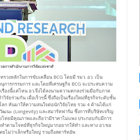
นวยการสำนักงานการวิจัยแห่งชาติ
ทรวงหลักในการขับเคลื่อน BCG โดยมี รมว. อว. เป็น
ขานุการกรรมการ และโดยที่เศรษฐกิจ BCG จะประสบความ
งเรื่องนี้แค่ไหน อว.จึงได้ลงนามความตกลงร่วมมือกับภาค
ร่วมกัน เมื่อเร็วๆนี้ ซึ่งถือเป็นเรื่องใหม่ที่ธุรกิจระดับชั้น
ลก หันมาให้ความสนใจต่อนักวิจัยไทย รวม 4 ด้านได้แก่
ายุวัฒนะ (Longevity) และสมาร์ทฟาร์ม ซึ่งการที่บริษัทเจริญ
ัยไทยมีคุณภาพและถือว่ามีราคาไม่แพง ประกอบกับมีการ
มือทำตามโจทย์ที่ธุรกิจใหญ่มากอยากให้ทำ และทาง อว.ขอ
ทยไม่ว่าเล็กหรือใหญ่ รวมถึงสตาร์ทอัพ