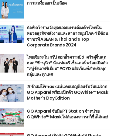
ภาวะเหงื่อออกเป็นเลือด
กัลฟ์ คว้ารางวัลสุดยอดแบรนด์องค์กรไทยใน
หมวดธุรกิจพลังงานและสาธารณูปโภค 4 ปีซ้อน
จากเวที ASEAN & Thailand’s Top
Corporate Brands 2024
ไทยเจียระไน กรุ๊ป ตอกย้ำความปัง!! คว้าคู่จิ้นสุด
ฮอต “ซี-นุนิว” นั่งแท่นพรีเซ็นเตอร์ พร้อมเปิดตัว
“สบู่รังนกพรีเมี่ยม” POYD ผลิตภัณฑ์สำหรับทุก
กลุ่มและทุกเพศ
#รักแม่ให้maskแม่ แคมเปญต้อนรับวันแม่จาก
GQ Apparel พร้อมเปิดตัว GQWhite™ Mask
Mother's Day Edition
GQ Apparel จับมือ PT Station จำหน่าย
GQWhite™ Mask ไม่ต้องลงจากรถก็ซื้อได้เลย!
GQ Apparel เปิดตัว GQWhite™ Short-