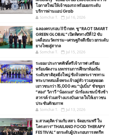
โอกาสใหม่ให้เจ้าของรถ พร้อมยกระดับ
บริการผ่านแอป Grab
Somchai T.
Jul 16, 2026
ฉลองครบรอบ 11 ปี กยท. ชู “RAOT SMART
GREEN GLOBAL” เปิดทิศทางปีที่ 12 ขับ
เคลื่อนนวัตกรรม–เศรษฐกิจสีเขียว ยกระดับ
ยางไทยสู่สากล
Somchai T.
Jul 15, 2026
ระยอง ประกาศศักดิ์ศรีเจ้าภาพ! เตรียม
พร้อมจัดงาน มหกรรมการศึกษาท้องถิ่น
ระดับชาติสุดยิ่งใหญ่ ชิงถ้วยพระราชทาน
พระบาทสมเด็จพระเจ้าอยู่หัว รวมสุดยอด
เยาวชนกว่า 15,000 คน “บุ๋มบิ๋ม” ชัชชุอร
“สอง” วิภาวี “น้องเนย“ นักร้องแชมป์ ชิงช้า
สวรรค์ ร่วมสร้างแรงบันดาลใจให้เยาวชน
ประชันศักยภาพ
Somchai T.
Jul 13, 2026
ม.สวนดุสิต ร่วมกับ สสว. จัดอบรมฟรี ใน
โครงการ“THAILAND FOOD THERAPY
FESTIVAL” ยกระดับผู้ประกอบการสตรีท