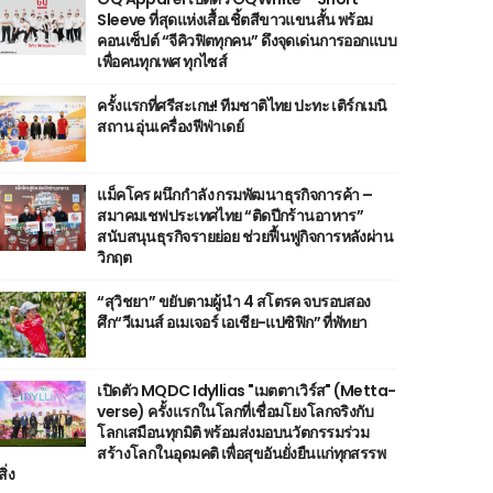
Sleeve ที่สุดแห่งเสื้อเชิ้ตสีขาวแขนสั้น พร้อม
คอนเซ็ปต์ “จีคิวฟิตทุกคน” ดึงจุดเด่นการออกแบบ
เพื่อคนทุกเพศ ทุกไซส์
ครั้งแรกที่ศรีสะเกษ! ทีมชาติไทย ปะทะ เติร์กเมนิ
สถาน อุ่นเครื่องฟีฟ่าเดย์
แม็คโคร ผนึกกำลัง กรมพัฒนาธุรกิจการค้า –
สมาคมเชฟประเทศไทย “ติดปีกร้านอาหาร”
สนับสนุนธุรกิจรายย่อย ช่วยฟื้นฟูกิจการหลังผ่าน
วิกฤต
“สุวิชยา” ขยับตามผู้นำ 4 สโตรค จบรอบสอง
ศึก“วีเมนส์ อเมเจอร์ เอเชีย-แปซิฟิก” ที่พัทยา
เปิดตัว MQDC Idyllias "เมตตาเวิร์ส" (Metta-
verse) ครั้งแรกในโลกที่เชื่อมโยงโลกจริงกับ
โลกเสมือนทุกมิติ พร้อมส่งมอบนวัตกรรมร่วม
สร้างโลกในอุดมคติ เพื่อสุขอันยั่งยืนแก่ทุกสรรพ
สิ่ง