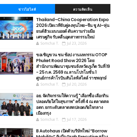
ข่าวไฮไลท์
ความคิดเห็น
Thailand–China Cooperation Expo
2026 เปิดเวทีจับคู่ลงทุนไทย–จีน ชู AI–หุ่น
ยนต์ฮิวแมนนอยด์ ดันความร่วมมือ
เศรษฐกิจ รับคลื่นอุตสาหกรรมใหม่
Somchai T.
Jul 23, 2026
ขอเชิญขวน ชม ช้อป งานมหกรรม OTOP
Phuket Road Show 2026 โดย
สำนักงานพัฒนาชุมชนจังหวัดภูเก็ต วันที่ 19
- 25 ก.ค. 2569 ณ.ลานโปรโมชั่น 1
ศูนย์การค้าโรบินสันไลฟ์สไตล์ ราชพฤกษ์
Somchai T.
Jul 20, 2026
อย. จัดกิจกรรมให้ความรู้ "เลือกซื้อ เลือกกิน
ปลอดภัยใส่ใจสุขภาพ" ครั้งที่ 4 ณ ตลาดสด
อตก. ยกระดับตลาดสดปลอดภัยใจกลาง
เมืองกรุง
Somchai T.
Jul 17, 2026
B Autohaus เปิดตัวบริษัทใหม่ “Borrow
Mobility” จับมือ Grab Executive สร้าง