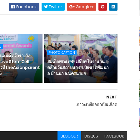
Facebook
Twitter
Google+
N
PHOTO CAPTION
แลนด์ คว้ารางวัล
tive Stem Cell
สมเด็จพระเทพฯ เสด็จฯในงานวัน
เวที theAsianparent
คล้ายวันสถาปนา รร.ปิยชาติพัฒนา
5
อ.บ้านนา จ.นครนายก
NEXT
ภาวะเหงื่อออกเป็นเลือด
BLOGGER
DISQUS
FACEBOOK