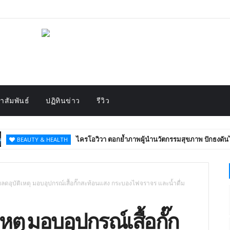
สัมพันธ์
ปฏิทินข่าว
รีวิว
ไครโอวิวา ตอกย้ำภาพผู้นำนวัตกรรมสุขภาพ ปักธงดันไทยสู่ “
TY & HEALTH
ลดอุบัติเหตุ มอบอุปกรณ์เสื้อกั๊กสะท้อนแสง กระบองไฟจราจร และน้ำดื่ม
หตุ มอบอุปกรณ์เสื้อกั๊ก