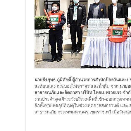
นายธีรยุทธ ภูมิศักดิ์ ผู้อำนวยการสำนักป้องกันแ
สะท้อนแสง กระบองไฟจราจร และน้ำดื่ม จาก
นายอด
สาธารณภัยและจิตอาสา บริษัท ไทยเบฟเวอเรจ จำก
งานประจำจุดเฝ้าระวังบริเวณพื้นที่เข้า-ออกกรุง
อีกทั้งช่วยลดอุบัติเหตุในช่วงเทศกาลสงกรานต์ แล
สาธารณภัย กรุงเทพมหานคร เขตราชเทวี เมื่อวันก่อ