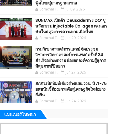
ฟู้ดไทย สู่มาตรฐานสากล
Somchai T.
Jul 09, 2026
SUNMAX เปิดตัว ‘Deusaderm LIDO’ ชู
นวัตกรรม Injectable Collagen เจเนอเร
ชันใหม่ สู่วงการความงามเมืองไทย
Somchai T.
Jun 29, 2026
กรมวิทยาศาสตร์การแพทย์ จัดประชุม
วิชาการวิทยาศาสตร์การแพทย์ ครั้งที่ 34
สำเร็จอย่างงดงาม ต่อยอดองค์ความรู้สู่การ
มีสุขภาพที่ยืนยาว
Somchai T.
Jun 27, 2026
สกสว.เปิดพิมพ์เขียวร่างแผน ววน. ปี 71-75
ยศชนันชี้ต้องยกระดับสู่เศรษฐกิจใหม่อย่าง
ยั่งยืน
Somchai T.
Jun 24, 2026
แบนเนอร์โษษณา