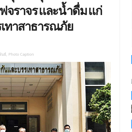
จราจร และน้ำดื่ม แก่
รเทาสาธารณภัย
ันธ์
,
Photo Caption