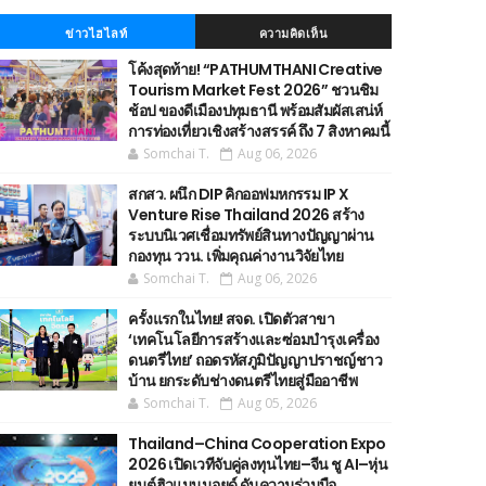
ข่าวไฮไลท์
ความคิดเห็น
โค้งสุดท้าย! “PATHUMTHANI Creative
Tourism Market Fest 2026” ชวนชิม
ช้อป ของดีเมืองปทุมธานี พร้อมสัมผัสเสน่ห์
การท่องเที่ยวเชิงสร้างสรรค์ ถึง 7 สิงหาคมนี้
Somchai T.
Aug 06, 2026
สกสว. ผนึก DIP คิกออฟมหกรรม IP X
Venture Rise Thailand 2026 สร้าง
ระบบนิเวศเชื่อมทรัพย์สินทางปัญญาผ่าน
กองทุน ววน. เพิ่มคุณค่างานวิจัยไทย
Somchai T.
Aug 06, 2026
ครั้งแรกในไทย! สจด. เปิดตัวสาขา
‘เทคโนโลยีการสร้างและซ่อมบำรุงเครื่อง
ดนตรีไทย’ ​ถอดรหัสภูมิปัญญาปราชญ์ชาว
บ้าน ยกระดับช่างดนตรีไทยสู่มืออาชีพ
Somchai T.
Aug 05, 2026
Thailand–China Cooperation Expo
2026 เปิดเวทีจับคู่ลงทุนไทย–จีน ชู AI–หุ่น
ยนต์ฮิวแมนนอยด์ ดันความร่วมมือ