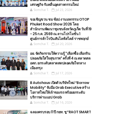
เศรษฐกิจ รับคลื่นอุตสาหกรรมใหม่
Somchai T.
Jul 23, 2026
ขอเชิญขวน ชม ช้อป งานมหกรรม OTOP
Phuket Road Show 2026 โดย
สำนักงานพัฒนาชุมชนจังหวัดภูเก็ต วันที่ 19
- 25 ก.ค. 2569 ณ.ลานโปรโมชั่น 1
ศูนย์การค้าโรบินสันไลฟ์สไตล์ ราชพฤกษ์
Somchai T.
Jul 20, 2026
อย. จัดกิจกรรมให้ความรู้ "เลือกซื้อ เลือกกิน
ปลอดภัยใส่ใจสุขภาพ" ครั้งที่ 4 ณ ตลาดสด
อตก. ยกระดับตลาดสดปลอดภัยใจกลาง
เมืองกรุง
Somchai T.
Jul 17, 2026
B Autohaus เปิดตัวบริษัทใหม่ “Borrow
Mobility” จับมือ Grab Executive สร้าง
โอกาสใหม่ให้เจ้าของรถ พร้อมยกระดับ
บริการผ่านแอป Grab
Somchai T.
Jul 16, 2026
ฉลองครบรอบ 11 ปี กยท. ชู “RAOT SMART