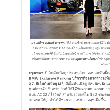
มร. อเล็กซานเดอร์ บารากา
(ที่ 3 จากซ้าย) ประธานและซีอีโอ บี
อำนวยการฝ่ายสื่อสารกิจการองค์กร บีเอ็มดับเบิลยู กรุ๊ป ประ
เจ้าของรถยนต์บีเอ็มดับเบิลยูรุ่นที่เข้าร่วมในการให้บริการโดยม
เซ็นทรัลพัฒนา จำกัด (มหาชน) และ
คุณอรดา เกิดหงษ์
(ซ้ายสุด)
เซ็นทรัล
กรุงเทพฯ.
บีเอ็มดับเบิลยู ประเทศไทย มอบเอกสิทธิ์เห
BMW Exclusive Parking
บริการที่จอดรถสำรองพิเศษ
X7, บีเอ็มดับเบิลยู M*, บีเอ็มดับเบิลยู i3*, i8*, iX 
ศูนย์การค้าเซ็นทรัลเวิลด์ ให้ได้รับความสะดวกสบายม
แบบ AC 22 กิโลวัตต์ สำหรับรถยนต์ไฟฟ้า 2 ช่องจอ
จอดรถ ให้ลูกค้าได้มีช่วงเวลาแห่งความสุขเพิ่มขึ้น