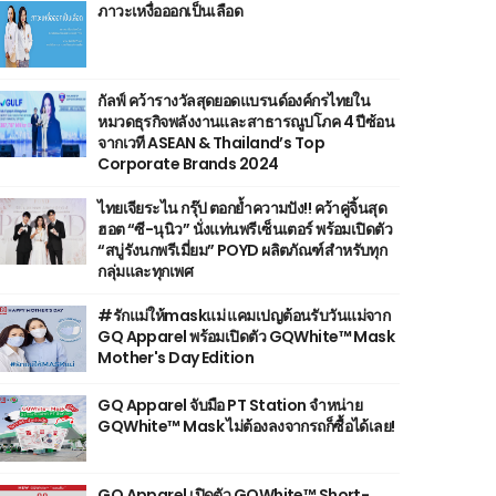
ภาวะเหงื่อออกเป็นเลือด
กัลฟ์ คว้ารางวัลสุดยอดแบรนด์องค์กรไทยใน
หมวดธุรกิจพลังงานและสาธารณูปโภค 4 ปีซ้อน
จากเวที ASEAN & Thailand’s Top
Corporate Brands 2024
ไทยเจียระไน กรุ๊ป ตอกย้ำความปัง!! คว้าคู่จิ้นสุด
ฮอต “ซี-นุนิว” นั่งแท่นพรีเซ็นเตอร์ พร้อมเปิดตัว
“สบู่รังนกพรีเมี่ยม” POYD ผลิตภัณฑ์สำหรับทุก
กลุ่มและทุกเพศ
#รักแม่ให้maskแม่ แคมเปญต้อนรับวันแม่จาก
GQ Apparel พร้อมเปิดตัว GQWhite™ Mask
Mother's Day Edition
GQ Apparel จับมือ PT Station จำหน่าย
GQWhite™ Mask ไม่ต้องลงจากรถก็ซื้อได้เลย!
GQ Apparel เปิดตัว GQWhite™ Short-