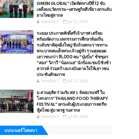
GREEN GLOBAL” เปิดทิศทางปีที่ 12 ขับ
เคลื่อนนวัตกรรม–เศรษฐกิจสีเขียว ยกระดับ
ยางไทยสู่สากล
Somchai T.
Jul 15, 2026
ระยอง ประกาศศักดิ์ศรีเจ้าภาพ! เตรียม
พร้อมจัดงาน มหกรรมการศึกษาท้องถิ่น
ระดับชาติสุดยิ่งใหญ่ ชิงถ้วยพระราชทาน
พระบาทสมเด็จพระเจ้าอยู่หัว รวมสุดยอด
เยาวชนกว่า 15,000 คน “บุ๋มบิ๋ม” ชัชชุอร
“สอง” วิภาวี “น้องเนย“ นักร้องแชมป์ ชิงช้า
สวรรค์ ร่วมสร้างแรงบันดาลใจให้เยาวชน
ประชันศักยภาพ
Somchai T.
Jul 13, 2026
ม.สวนดุสิต ร่วมกับ สสว. จัดอบรมฟรี ใน
โครงการ“THAILAND FOOD THERAPY
FESTIVAL” ยกระดับผู้ประกอบการสตรีท
ฟู้ดไทย สู่มาตรฐานสากล
Somchai T.
Jul 09, 2026
แบนเนอร์โษษณา