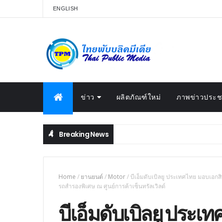
ENGLISH
ข่าว
ผลิตภัณฑ์ใหม่
ภาพข่าวประชา
Breaking News
Home
/
‎ยานยนต์‎
/
Motor
/
บีเอ็มดับเบิลยู ประเทศไทย มอบเอกส
รถสำรองพิเศษ ณ ศูนย์การค้าเซ็นทรัลเวิลด์
บีเอ็มดับเบิลยู ประเ