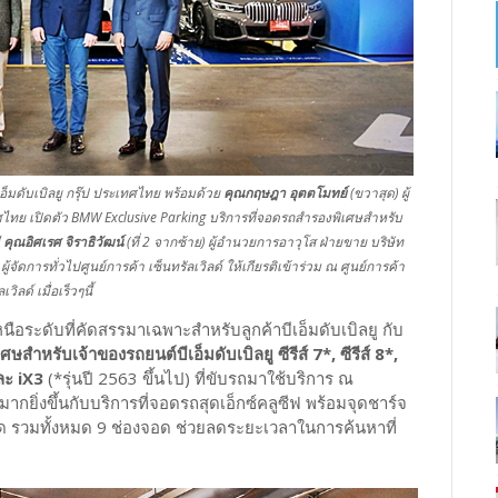
เอ็มดับเบิลยู กรุ๊ป ประเทศไทย พร้อมด้วย
คุณกฤษฎา อุตตโมทย์
(ขวาสุด) ผู้
เทศไทย เปิดตัว BMW Exclusive Parking บริการที่จอดรถสำรองพิเศษสำหรับ
ี
คุณอิศเรศ จิราธิวัฒน์
(ที่ 2 จากซ้าย) ผู้อำนวยการอาวุโส ฝ่ายขาย บริษัท
 ผู้จัดการทั่วไปศูนย์การค้า เซ็นทรัลเวิลด์ ให้เกียรติเข้าร่วม ณ ศูนย์การค้า
เวิลด์ เมื่อเร็วๆนี้
นือระดับที่คัดสรรมาเฉพาะสำหรับลูกค้าบีเอ็มดับเบิลยู กับ
สำหรับเจ้าของรถยนต์บีเอ็มดับเบิลยู ซีรีส์ 7*, ซีรีส์ 8*,
และ iX3
(*รุ่นปี 2563 ขึ้นไป) ที่ขับรถมาใช้บริการ ณ
ากยิ่งขึ้นกับบริการที่จอดรถสุดเอ็กซ์คลูซีฟ พร้อมจุดชาร์จ
ด รวมทั้งหมด 9 ช่องจอด ช่วยลดระยะเวลาในการค้นหาที่