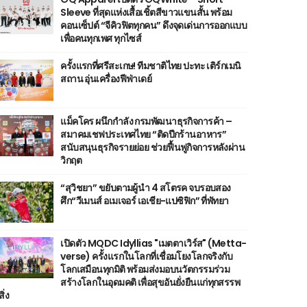
Sleeve ที่สุดแห่งเสื้อเชิ้ตสีขาวแขนสั้น พร้อม
คอนเซ็ปต์ “จีคิวฟิตทุกคน” ดึงจุดเด่นการออกแบบ
เพื่อคนทุกเพศ ทุกไซส์
ครั้งแรกที่ศรีสะเกษ! ทีมชาติไทย ปะทะ เติร์กเมนิ
สถาน อุ่นเครื่องฟีฟ่าเดย์
แม็คโคร ผนึกกำลัง กรมพัฒนาธุรกิจการค้า –
สมาคมเชฟประเทศไทย “ติดปีกร้านอาหาร”
สนับสนุนธุรกิจรายย่อย ช่วยฟื้นฟูกิจการหลังผ่าน
วิกฤต
“สุวิชยา” ขยับตามผู้นำ 4 สโตรค จบรอบสอง
ศึก“วีเมนส์ อเมเจอร์ เอเชีย-แปซิฟิก” ที่พัทยา
เปิดตัว MQDC Idyllias "เมตตาเวิร์ส" (Metta-
verse) ครั้งแรกในโลกที่เชื่อมโยงโลกจริงกับ
โลกเสมือนทุกมิติ พร้อมส่งมอบนวัตกรรมร่วม
สร้างโลกในอุดมคติ เพื่อสุขอันยั่งยืนแก่ทุกสรรพ
สิ่ง