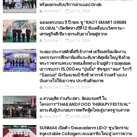
พร้อมยกระดับบริการผ่านแอป Grab
Somchai T.
Jul 16, 2026
ฉลองครบรอบ 11 ปี กยท. ชู “RAOT SMART GREEN
GLOBAL” เปิดทิศทางปีที่ 12 ขับเคลื่อนนวัตกรรม–
เศรษฐกิจสีเขียว ยกระดับยางไทยสู่สากล
Somchai T.
Jul 15, 2026
ระยอง ประกาศศักดิ์ศรีเจ้าภาพ! เตรียมพร้อมจัดงาน
มหกรรมการศึกษาท้องถิ่นระดับชาติสุดยิ่งใหญ่ ชิงถ้วย
พระราชทานพระบาทสมเด็จพระเจ้าอยู่หัว รวมสุดยอด
เยาวชนกว่า 15,000 คน “บุ๋มบิ๋ม” ชัชชุอร “สอง” วิภาวี
“น้องเนย“ นักร้องแชมป์ ชิงช้าสวรรค์ ร่วมสร้างแรง
บันดาลใจให้เยาวชน ประชันศักยภาพ
Somchai T.
Jul 13, 2026
ม.สวนดุสิต ร่วมกับ สสว. จัดอบรมฟรี ใน
โครงการ“THAILAND FOOD THERAPY FESTIVAL”
ยกระดับผู้ประกอบการสตรีทฟู้ดไทย สู่มาตรฐานสากล
Somchai T.
Jul 09, 2026
SUNMAX เปิดตัว ‘Deusaderm LIDO’ ชูนวัตกรรม
Injectable Collagen เจเนอเรชันใหม่ สู่วงการความ