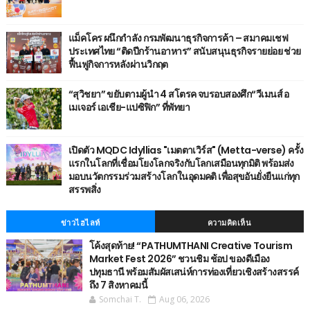
แม็คโคร ผนึกกำลัง กรมพัฒนาธุรกิจการค้า – สมาคมเชฟ
ประเทศไทย “ติดปีกร้านอาหาร” สนับสนุนธุรกิจรายย่อย ช่วย
ฟื้นฟูกิจการหลังผ่านวิกฤต
“สุวิชยา” ขยับตามผู้นำ 4 สโตรค จบรอบสองศึก“วีเมนส์ อ
เมเจอร์ เอเชีย-แปซิฟิก” ที่พัทยา
เปิดตัว MQDC Idyllias "เมตตาเวิร์ส" (Metta-verse) ครั้ง
แรกในโลกที่เชื่อมโยงโลกจริงกับโลกเสมือนทุกมิติ พร้อมส่ง
มอบนวัตกรรมร่วมสร้างโลกในอุดมคติ เพื่อสุขอันยั่งยืนแก่ทุก
สรรพสิ่ง
ข่าวไฮไลท์
ความคิดเห็น
โค้งสุดท้าย! “PATHUMTHANI Creative Tourism
Market Fest 2026” ชวนชิม ช้อป ของดีเมือง
ปทุมธานี พร้อมสัมผัสเสน่ห์การท่องเที่ยวเชิงสร้างสรรค์
ถึง 7 สิงหาคมนี้
Somchai T.
Aug 06, 2026