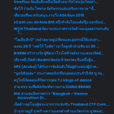
OnePlus จัดเต็มยืนหนึ่งเปิดตัวสมาร์ทโฟนรุ่นใหม่ล่า...
ซัสโก้ ร่วมกับ โททาล จัดกิจกรรมส่งเสริมการขาย “ทั้...
เตียวฮงสีลม สนับสนุน งานวิ่ง ASA Run 2019
xCash และ AirAsia BIG ผนึกกำลังโอนแต้มปุ๊บ แลกบินป...
WCH Thailand จัดงานประกาศรางวัลด้านมนุษยธรรมระดับ
โ...
“ไอเดีย คิวบ์” เขย่าตลาดธูปเทียนและอุปกรณ์ให้แสงสว...
ฉลอง 25 ปี “เทสโก้ โลตัส” เอาใจลูกค้าสายชิม ยก 30 ...
BGRIM คว้ารางวัล ผู้พัฒนาโรงไฟฟ้าพลังงานแสงอาทิตย์...
เสียวหมี่ เปิดตัว Redmi Note 8 Series ยืนหนึ่งผู้น...
HPE (Aruba) ได้รับการจัดอันดับให้อยู่ตำแหน่งผู้นำท...
“มูลนิธิอมตะ” ประกาศผลนักเขียนอมตะประจำปี 62 ชู กฤ...
ครูโทนี่จัดคอนเสิร์ตการกุศล TJ kings of dance
สวย ครบ จบที่ผลิตภัณฑ์ความงาม DIANA BRAND
NIA ชวนชมนิทรรศการ “Bangkok - Vienna
Innovation Di...
เอ็ตด้า เผยโฉมผู้ชนะจากการแข่งขัน Thailand CTF Com...
บำรุงราษฎร์ รุกสร้างความแตกต่างด้านนวัตกรรม ชู Med...