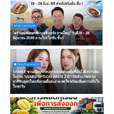
NEWS CALENDAR
"ครัวคุณต๋อยยกทัพ บุกเซ็นทรัล หาดใหญ่" วันที่ 18 - 28
มิถุนายน 2569 ลานโปรโมชั่น ชั้น 1
BEAUTY & HEALTH
‘USMILE’ ชวนเปิดประสบการณ์แห่งรอยยิ้มที่มั่นใจยิ่งกว่าเดิม
ในงาน “USMILE OPTICAL WHITE 2.0” เปิดตัวนวัตกรรม
ยาสีฟันสูตรใหม่เพื่อรอยยิ้มสะอาด สดใส พร้อมเพิ่มความมั่นใจ
ในทุกวัน