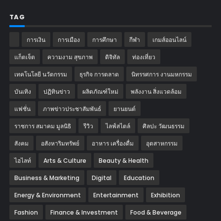
TAG
การเงิน
การเมือง
การศึกษา
กีฬา
เกมส์ออนไลน์
แก็ตเจ็ต
ความงาม สุขภาพ
ดิจิทัล
ท่องเที่ยว
เทคโนโลยี นวัตกรรม
ธุรกิจ การตลาด
นิทรรศการ งานมหกรรม
บันเทิง
ปฏิทินข่าว
ผลิตภัณฑ์ใหม่
พลังงาน สิ่งแวดล้อม
แฟชั่น
ภาพข่าวประชาสัมพันธ์
‎ยานยนต์‎
ราชการ สมาคม มูลนิธิ
รีวิว
ไลฟ์สไตล์
ศิลปะ วัฒนธรรม
สังคม
อสังหาริมทรัพย์
อาหาร เครื่องดื่ม
อุตสาหกรรม
ไฮไลท์
Arts & Culture
Beauty & Health
Business & Marketing
Digital
Education
Energy & Environment
Entertainment
Exhibition
Fashion
Finance & Investment
Food & Beverage