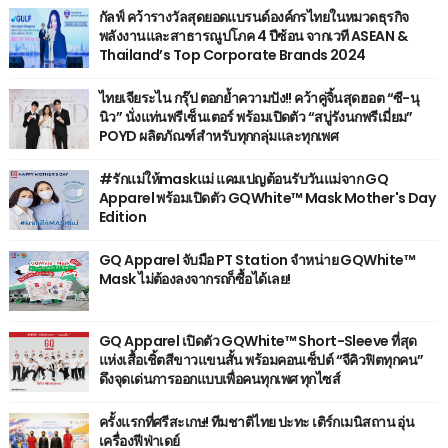
กัลฟ์ คว้ารางวัลสุดยอดแบรนด์องค์กรไทยในหมวดธุรกิจ
พลังงานและสาธารณูปโภค 4 ปีซ้อน จากเวที ASEAN &
Thailand’s Top Corporate Brands 2024
ไทยเจียระไน กรุ๊ป ตอกย้ำความปัง!! คว้าคู่จิ้นสุดฮอต “ซี-นุ
นิว” นั่งแท่นพรีเซ็นเตอร์ พร้อมเปิดตัว “สบู่รังนกพรีเมี่ยม”
POYD ผลิตภัณฑ์สำหรับทุกกลุ่มและทุกเพศ
#รักแม่ให้maskแม่ แคมเปญต้อนรับวันแม่จาก GQ
Apparel พร้อมเปิดตัว GQWhite™ Mask Mother's Day
Edition
GQ Apparel จับมือ PT Station จำหน่าย GQWhite™
Mask ไม่ต้องลงจากรถก็ซื้อได้เลย!
GQ Apparel เปิดตัว GQWhite™ Short-Sleeve ที่สุด
แห่งเสื้อเชิ้ตสีขาวแขนสั้น พร้อมคอนเซ็ปต์ “จีคิวฟิตทุกคน”
ดึงจุดเด่นการออกแบบเพื่อคนทุกเพศ ทุกไซส์
ครั้งแรกที่ศรีสะเกษ! ทีมชาติไทย ปะทะ เติร์กเมนิสถาน อุ่น
เครื่องฟีฟ่าเดย์