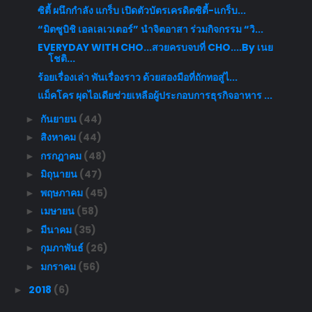
ซิตี้ ผนึกกำลัง แกร็บ เปิดตัวบัตรเครดิตซิตี้-แกร็บ...
“มิตซูบิชิ เอลเลเวเตอร์” นำจิตอาสา ร่วมกิจกรรม “วิ...
EVERYDAY WITH CHO...สวยครบจบที่ CHO....By เนย
โชติ...
ร้อยเรื่องเล่า พันเรื่องราว ด้วยสองมือที่ถักทอสู่ไ...
แม็คโคร ผุดไอเดียช่วยเหลือผู้ประกอบการธุรกิจอาหาร ...
กันยายน
(44)
►
สิงหาคม
(44)
►
กรกฎาคม
(48)
►
มิถุนายน
(47)
►
พฤษภาคม
(45)
►
เมษายน
(58)
►
มีนาคม
(35)
►
กุมภาพันธ์
(26)
►
มกราคม
(56)
►
2018
(6)
►