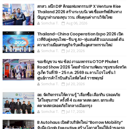
สกสว. ผนึก DIP คิกออฟมหกรรม IP X Venture Rise
Thailand 2026 สร้างระบบนิเวศเชื่อมทรัพย์สินทาง
ปัญญาผ่านกองทุน ววน. เพิ่มคุณค่างานวิจัยไทย
Somchai T.
Aug 06, 2026
Thailand–China Cooperation Expo 2026 เปิด
เวทีจับคู่ลงทุนไทย–จีน ชู AI–หุ่นยนต์ฮิวแมนนอยด์ ดัน
ความร่วมมือเศรษฐกิจ รับคลื่นอุตสาหกรรมใหม่
Somchai T.
Jul 23, 2026
ขอเชิญขวน ชม ช้อป งานมหกรรม OTOP Phuket
Road Show 2026 โดยสำนักงานพัฒนาชุมชนจังหวัด
ภูเก็ต วันที่ 19 - 25 ก.ค. 2569 ณ.ลานโปรโมชั่น 1
ศูนย์การค้าโรบินสันไลฟ์สไตล์ ราชพฤกษ์
Somchai T.
Jul 20, 2026
อย. จัดกิจกรรมให้ความรู้ "เลือกซื้อ เลือกกิน ปลอดภัย
ใส่ใจสุขภาพ" ครั้งที่ 4 ณ ตลาดสด อตก. ยกระดับ
ตลาดสดปลอดภัยใจกลางเมืองกรุง
Somchai T.
Jul 17, 2026
B Autohaus เปิดตัวบริษัทใหม่ “Borrow Mobility”
จับมือ Grab Executive สร้างโอกาสใหม่ให้เจ้าของรถ