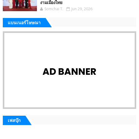
งามเมืองไทย
Somchai T.
Jun 29, 2026
แบนเนอร์โษษณา
AD BANNER
เฟสบุ๊ก