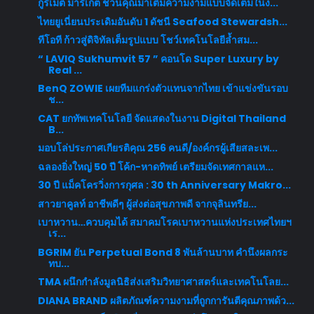
กูร์เมต์ มาร์เก็ต ชวนคุณมาเติมความงามแบบจัดเต็มในง...
ไทยยูเนี่ยนประเดิมอันดับ 1 ดัชนี Seafood Stewardsh...
ทีโอที ก้าวสู่ดิจิทัลเต็มรูปแบบ โชว์เทคโนโลยีล้ำสม...
“ LAVIQ Sukhumvit 57 ” คอนโด Super Luxury by
Real ...
BenQ ZOWIE เผยทีมแกร่งตัวแทนจากไทย เข้าแข่งขันรอบ
ช...
CAT ยกทัพเทคโนโลยี จัดแสดงในงาน Digital Thailand
B...
มอบโล่ประกาศเกียรติคุณ 256 คนดี/องค์กรผู้เสียสละเพ...
ฉลองยิ่งใหญ่ 50 ปี โค้ก-หาดทิพย์ เตรียมจัดเทศกาลแห...
30 ปี แม็คโครวิ่งการกุศล : 30 th Anniversary Makro...
สาวยาคูลท์ อาชีพดีๆ ผู้ส่งต่อสุขภาพดี จากจุลินทรีย...
เบาหวาน…ควบคุมได้ สมาคมโรคเบาหวานแห่งประเทศไทยฯ
เร...
BGRIM ยัน Perpetual Bond 8 พันล้านบาท คำนึงผลกระ
ทบ...
TMA ผนึกกำลังมูลนิธิส่งเสริมวิทยาศาสตร์และเทคโนโลย...
DIANA BRAND ผลิตภัณฑ์ความงามที่ถูกการันตีคุณภาพด้ว...