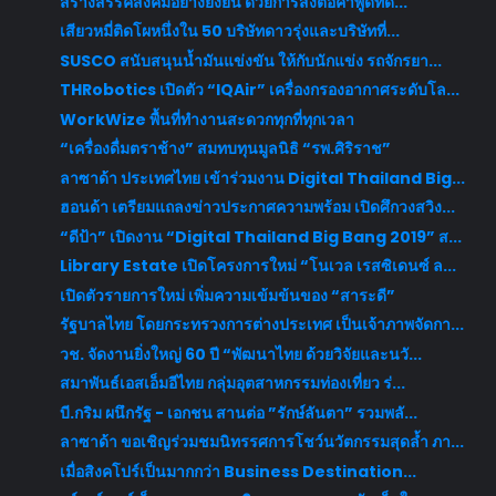
สร้างสรรค์สังคมอย่างยั่งยืน ด้วยการส่งต่อคำพูดที่ด...
เสียวหมี่ติดโผหนึ่งใน 50 บริษัทดาวรุ่งและบริษัทที่...
SUSCO สนับสนุนน้ำมันแข่งขัน ให้กับนักแข่ง รถจักรยา...
THRobotics เปิดตัว “IQAir” เครื่องกรองอากาศระดับโล...
WorkWize พื้นที่ทำงานสะดวกทุกที่ทุกเวลา
“เครื่องดื่มตราช้าง” สมทบทุนมูลนิธิ “รพ.ศิริราช”
ลาซาด้า ประเทศไทย เข้าร่วมงาน Digital Thailand Big...
ฮอนด้า เตรียมแถลงข่าวประกาศความพร้อม เปิดศึกวงสวิง...
“ดีป้า” เปิดงาน “Digital Thailand Big Bang 2019” ส...
Library Estate เปิดโครงการใหม่ “โนเวล เรสซิเดนซ์ ล...
เปิดตัวรายการใหม่ เพิ่มความเข้มข้นของ “สาระดี”
รัฐบาลไทย โดยกระทรวงการต่างประเทศ เป็นเจ้าภาพจัดกา...
วช. จัดงานยิ่งใหญ่ 60 ปี “พัฒนาไทย ด้วยวิจัยและนวั...
สมาพันธ์เอสเอ็มอีไทย กลุ่มอุตสาหกรรมท่องเที่ยว ร่...
บี.กริม ผนึกรัฐ - เอกชน สานต่อ ”รักษ์ลันตา” รวมพลั...
ลาซาด้า ขอเชิญร่วมชมนิทรรศการโชว์นวัตกรรมสุดล้ำ ภา...
เมื่อสิงคโปร์เป็นมากกว่า Business Destination...