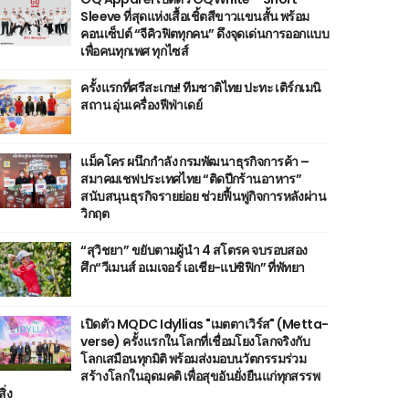
Sleeve ที่สุดแห่งเสื้อเชิ้ตสีขาวแขนสั้น พร้อม
คอนเซ็ปต์ “จีคิวฟิตทุกคน” ดึงจุดเด่นการออกแบบ
เพื่อคนทุกเพศ ทุกไซส์
ครั้งแรกที่ศรีสะเกษ! ทีมชาติไทย ปะทะ เติร์กเมนิ
สถาน อุ่นเครื่องฟีฟ่าเดย์
แม็คโคร ผนึกกำลัง กรมพัฒนาธุรกิจการค้า –
สมาคมเชฟประเทศไทย “ติดปีกร้านอาหาร”
สนับสนุนธุรกิจรายย่อย ช่วยฟื้นฟูกิจการหลังผ่าน
วิกฤต
“สุวิชยา” ขยับตามผู้นำ 4 สโตรค จบรอบสอง
ศึก“วีเมนส์ อเมเจอร์ เอเชีย-แปซิฟิก” ที่พัทยา
เปิดตัว MQDC Idyllias "เมตตาเวิร์ส" (Metta-
verse) ครั้งแรกในโลกที่เชื่อมโยงโลกจริงกับ
โลกเสมือนทุกมิติ พร้อมส่งมอบนวัตกรรมร่วม
สร้างโลกในอุดมคติ เพื่อสุขอันยั่งยืนแก่ทุกสรรพ
สิ่ง