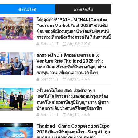
ข่าวไฮไลท์
ความคิดเห็น
โค้งสุดท้าย! “PATHUMTHANI Creative
Tourism Market Fest 2026” ชวนชิม
ช้อป ของดีเมืองปทุมธานี พร้อมสัมผัสเสน่ห์
การท่องเที่ยวเชิงสร้างสรรค์ ถึง 7 สิงหาคมนี้
Somchai T.
Aug 06, 2026
สกสว. ผนึก DIP คิกออฟมหกรรม IP X
Venture Rise Thailand 2026 สร้าง
ระบบนิเวศเชื่อมทรัพย์สินทางปัญญาผ่าน
กองทุน ววน. เพิ่มคุณค่างานวิจัยไทย
Somchai T.
Aug 06, 2026
ครั้งแรกในไทย! สจด. เปิดตัวสาขา
‘เทคโนโลยีการสร้างและซ่อมบำรุงเครื่อง
ดนตรีไทย’ ​ถอดรหัสภูมิปัญญาปราชญ์ชาว
บ้าน ยกระดับช่างดนตรีไทยสู่มืออาชีพ
Somchai T.
Aug 05, 2026
Thailand–China Cooperation Expo
2026 เปิดเวทีจับคู่ลงทุนไทย–จีน ชู AI–หุ่น
ยนต์ฮิวแมนนอยด์ ดันความร่วมมือ