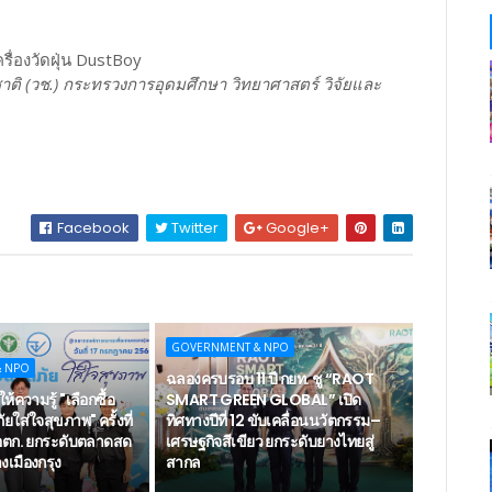
รื่องวัดฝุ่น DustBoy
าติ (วช.) กระทรวงการอุดมศึกษา วิทยาศาสตร์ วิจัยและ
Facebook
Twitter
Google+
GOVERNMENT & NPO
& NPO
ฉลองครบรอบ 11 ปี กยท. ชู “RAOT
ห้ความรู้ "เลือกซื้อ
SMART GREEN GLOBAL” เปิด
ยใส่ใจสุขภาพ" ครั้งที่
ทิศทางปีที่ 12 ขับเคลื่อนนวัตกรรม–
ตก. ยกระดับตลาดสด
เศรษฐกิจสีเขียว ยกระดับยางไทยสู่
เมืองกรุง
สากล