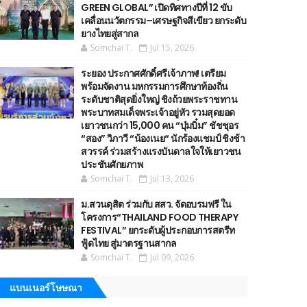
GREEN GLOBAL” เปิดทิศทางปีที่ 12 ขับ
เคลื่อนนวัตกรรม–เศรษฐกิจสีเขียว ยกระดับ
ยางไทยสู่สากล
Somchai T.
Jul 15, 2026
ระยอง ประกาศศักดิ์ศรีเจ้าภาพ! เตรียม
พร้อมจัดงาน มหกรรมการศึกษาท้องถิ่น
ระดับชาติสุดยิ่งใหญ่ ชิงถ้วยพระราชทาน
พระบาทสมเด็จพระเจ้าอยู่หัว รวมสุดยอด
เยาวชนกว่า 15,000 คน “บุ๋มบิ๋ม” ชัชชุอร
“สอง” วิภาวี “น้องเนย“ นักร้องแชมป์ ชิงช้า
สวรรค์ ร่วมสร้างแรงบันดาลใจให้เยาวชน
ประชันศักยภาพ
Somchai T.
Jul 13, 2026
ม.สวนดุสิต ร่วมกับ สสว. จัดอบรมฟรี ใน
โครงการ“THAILAND FOOD THERAPY
FESTIVAL” ยกระดับผู้ประกอบการสตรีท
ฟู้ดไทย สู่มาตรฐานสากล
Somchai T.
Jul 09, 2026
แบนเนอร์โษษณา