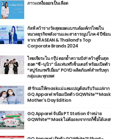
ภาวะเหงื่อออกเป็นเลือด
กัลฟ์ คว้ารางวัลสุดยอดแบรนด์องค์กรไทยใน
หมวดธุรกิจพลังงานและสาธารณูปโภค 4 ปีซ้อน
จากเวที ASEAN & Thailand’s Top
Corporate Brands 2024
ไทยเจียระไน กรุ๊ป ตอกย้ำความปัง!! คว้าคู่จิ้นสุด
ฮอต “ซี-นุนิว” นั่งแท่นพรีเซ็นเตอร์ พร้อมเปิดตัว
“สบู่รังนกพรีเมี่ยม” POYD ผลิตภัณฑ์สำหรับทุก
กลุ่มและทุกเพศ
#รักแม่ให้maskแม่ แคมเปญต้อนรับวันแม่จาก
GQ Apparel พร้อมเปิดตัว GQWhite™ Mask
Mother's Day Edition
GQ Apparel จับมือ PT Station จำหน่าย
GQWhite™ Mask ไม่ต้องลงจากรถก็ซื้อได้เลย!
GQ Apparel เปิดตัว GQWhite™ Short-