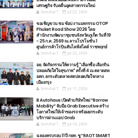
เศรษฐกิจ รับคลื่นอุตสาหกรรมใหม่
Somchai T.
Jul 23, 2026
ขอเชิญขวน ชม ช้อป งานมหกรรม OTOP
Phuket Road Show 2026 โดย
สำนักงานพัฒนาชุมชนจังหวัดภูเก็ต วันที่ 19
- 25 ก.ค. 2569 ณ.ลานโปรโมชั่น 1
ศูนย์การค้าโรบินสันไลฟ์สไตล์ ราชพฤกษ์
Somchai T.
Jul 20, 2026
อย. จัดกิจกรรมให้ความรู้ "เลือกซื้อ เลือกกิน
ปลอดภัยใส่ใจสุขภาพ" ครั้งที่ 4 ณ ตลาดสด
อตก. ยกระดับตลาดสดปลอดภัยใจกลาง
เมืองกรุง
Somchai T.
Jul 17, 2026
B Autohaus เปิดตัวบริษัทใหม่ “Borrow
Mobility” จับมือ Grab Executive สร้าง
โอกาสใหม่ให้เจ้าของรถ พร้อมยกระดับ
บริการผ่านแอป Grab
Somchai T.
Jul 16, 2026
ฉลองครบรอบ 11 ปี กยท. ชู “RAOT SMART