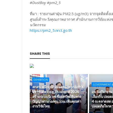
#DustBoy #pm2_5
ที่มา : รายงานค่าฝุ่น PM2.5 (ug/m3) จากจุดติดตั้งเค
ศูนย์เฝ้าระวังคุณภาพอากาศ สำนักงานการวิจัยแห่งช
นวัตกรรม
https://pm2_5.nrct.go.th
SHARE THIS
EXHIBITION
GOVERNMENT 
สกสว. ผนึก DIP คิกออฟมหกรรม IP X
Venture Rise Thailand 2026
อย. จัดกิจกรรมใ
สร้างระบบนิเวศเชื่อมทรัพย์สินทาง
เลือกกิน ปลอดภั
ปัญญาผ่านกองทุน ววน. เพิ่มคุณค่า
4 ณ ตลาดสด อ
งานวิจัยไทย
ปลอดภัยใจกลาง