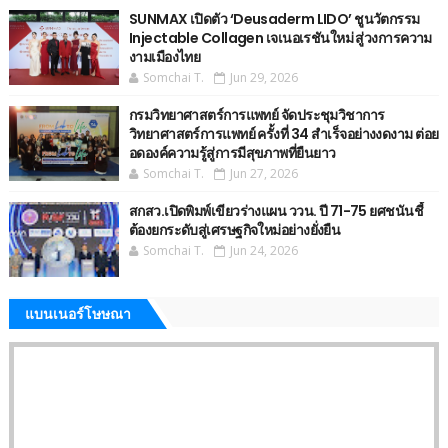
SUNMAX เปิดตัว ‘Deusaderm LIDO’ ชูนวัตกรรม
Injectable Collagen เจเนอเรชันใหม่ สู่วงการความ
งามเมืองไทย
Somchai T.
Jun 29, 2026
กรมวิทยาศาสตร์การแพทย์ จัดประชุมวิชาการ
วิทยาศาสตร์การแพทย์ ครั้งที่ 34 สำเร็จอย่างงดงาม ต่อย
อดองค์ความรู้สู่การมีสุขภาพที่ยืนยาว
Somchai T.
Jun 27, 2026
สกสว.เปิดพิมพ์เขียวร่างแผน ววน. ปี 71-75 ยศชนันชี้
ต้องยกระดับสู่เศรษฐกิจใหม่อย่างยั่งยืน
Somchai T.
Jun 24, 2026
แบนเนอร์โษษณา