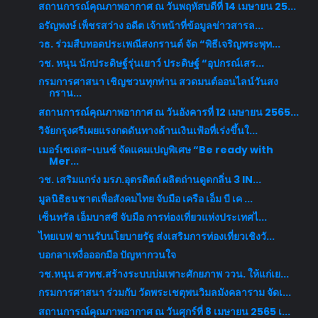
สถานการณ์คุณภาพอากาศ ณ วันพฤหัสบดีที่ 14 เมษายน 25...
อรัญพงษ์ เพ็ชรสว่าง อดีต เจ้าหน้าที่ข้อมูลข่าวสารล...
วธ. ร่วมสืบทอดประเพณีสงกรานต์ จัด “พิธีเจริญพระพุท...
วช. หนุน นักประดิษฐ์รุ่นเยาว์ ประดิษฐ์ “อุปกรณ์เสร...
กรมการศาสนา เชิญชวนทุกท่าน สวดมนต์ออนไลน์วันสง
กราน...
สถานการณ์คุณภาพอากาศ ณ วันอังคารที่ 12 เมษายน 2565...
วิจัยกรุงศรีเผยแรงกดดันทางด้านเงินเฟ้อที่เร่งขึ้นใ...
เมอร์เซเดส-เบนซ์ จัดแคมเปญพิเศษ “Be ready with
Mer...
วช. เสริมแกร่ง มรภ.อุตรดิตถ์ ผลิตถ่านดูดกลิ่น 3 IN...
มูลนิธิธนชาตเพื่อสังคมไทย จับมือ เครือ เอ็ม บี เค ...
เซ็นทรัล เอ็มบาสซี จับมือ การท่องเที่ยวแห่งประเทศไ...
ไทยเบฟ ขานรับนโยบายรัฐ ส่งเสริมการท่องเที่ยวเชิงวั...
บอกลาเหงื่อออกมือ ปัญหากวนใจ
วช.หนุน สวทช.สร้างระบบบ่มเพาะศักยภาพ ววน. ให้แก่เย...
กรมการศาสนา ร่วมกับ วัดพระเชตุพนวิมลมังคลาราม จัดเ...
สถานการณ์คุณภาพอากาศ ณ วันศุกร์ที่ 8 เมษายน 2565 เ...