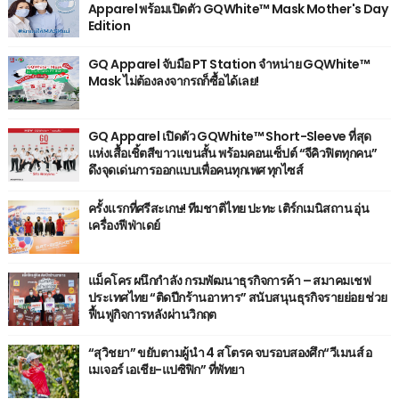
Apparel พร้อมเปิดตัว GQWhite™ Mask Mother's Day
Edition
GQ Apparel จับมือ PT Station จำหน่าย GQWhite™
Mask ไม่ต้องลงจากรถก็ซื้อได้เลย!
GQ Apparel เปิดตัว GQWhite™ Short-Sleeve ที่สุด
แห่งเสื้อเชิ้ตสีขาวแขนสั้น พร้อมคอนเซ็ปต์ “จีคิวฟิตทุกคน”
ดึงจุดเด่นการออกแบบเพื่อคนทุกเพศ ทุกไซส์
ครั้งแรกที่ศรีสะเกษ! ทีมชาติไทย ปะทะ เติร์กเมนิสถาน อุ่น
เครื่องฟีฟ่าเดย์
แม็คโคร ผนึกกำลัง กรมพัฒนาธุรกิจการค้า – สมาคมเชฟ
ประเทศไทย “ติดปีกร้านอาหาร” สนับสนุนธุรกิจรายย่อย ช่วย
ฟื้นฟูกิจการหลังผ่านวิกฤต
“สุวิชยา” ขยับตามผู้นำ 4 สโตรค จบรอบสองศึก“วีเมนส์ อ
เมเจอร์ เอเชีย-แปซิฟิก” ที่พัทยา