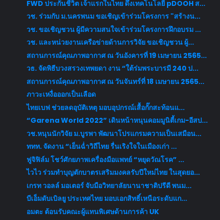
FWD ประกันชีวิต เจ้าแรกในไทย ดึงเทคโนโลยี pDOOH ส...
วช. ร่วมกับ ม.นครพนม ขอเชิญเข้าร่วมโครงการ "สร้างน...
วช. ขอเชิญชวน ผู้มีความสนใจเข้าร่วมโครงการฝึกอบรม ...
วช. และหน่วยงานเครือข่ายด้านการวิจัย ขอเชิญชวน ผู้...
สถานการณ์คุณภาพอากาศ ณ วันอังคารที่ 19 เมษายน 2565...
วธ. จัดพิธีบวงสรวงเทพยดา งาน “ใต้ร่มพระบารมี 240 ป...
สถานการณ์คุณภาพอากาศ ณ วันจันทร์ที่ 18 เมษายน 2565...
ภาวะเหงื่อออกเป็นเลือด
ไทยเบฟ ช่วยลดอุบัติเหตุ มอบอุปกรณ์เสื้อกั๊กสะท้อนแ...
“Garena World 2022” เดินหน้าหนุนคอมมูนิตี้เกม-อีสป...
วช.หนุนนักวิจัย ม.บูรพา พัฒนาโปรแกรมความเป็นเสมือน...
ททท. จัดงาน “เย็นฉ่ำวิถีไทย รื่นเริงใจในเมืองเก่า ...
ฟูจิฟิล์ม โชว์ศักยภาพเครื่องมือแพทย์ “หยุดวัณโรค” ...
ไวไว ร่วมทำบุญตักบาตรเสริมมงคลรับปีใหม่ไทย ในสุดยอ...
เกรท วอลล์ มอเตอร์ จับมือวิทยาลัยนานาชาติปรีดี พนม...
บีเอ็มดับเบิลยู ประเทศไทย มอบเอกสิทธิ์เหนือระดับแก...
อมตะ ต้อนรับคณะผู้แทนพิเศษด้านการค้า UK