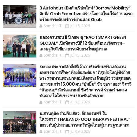
B Autohaus เปิดตัวบริษัทใหม่ “Borrow Mobility”
จับมือ Grab Executive สร้างโอกาสใหม่ให้เจ้าของรถ
พร้อมยกระดับบริการผ่านแอป Grab
Somchai T.
Jul 16, 2026
ฉลองครบรอบ 11 ปี กยท. ชู “RAOT SMART GREEN
GLOBAL” เปิดทิศทางปีที่ 12 ขับเคลื่อนนวัตกรรม–
เศรษฐกิจสีเขียว ยกระดับยางไทยสู่สากล
Somchai T.
Jul 15, 2026
ระยอง ประกาศศักดิ์ศรีเจ้าภาพ! เตรียมพร้อมจัดงาน
มหกรรมการศึกษาท้องถิ่นระดับชาติสุดยิ่งใหญ่ ชิงถ้วย
พระราชทานพระบาทสมเด็จพระเจ้าอยู่หัว รวมสุดยอด
เยาวชนกว่า 15,000 คน “บุ๋มบิ๋ม” ชัชชุอร “สอง” วิภาวี
“น้องเนย“ นักร้องแชมป์ ชิงช้าสวรรค์ ร่วมสร้างแรง
บันดาลใจให้เยาวชน ประชันศักยภาพ
Somchai T.
Jul 13, 2026
ม.สวนดุสิต ร่วมกับ สสว. จัดอบรมฟรี ใน
โครงการ“THAILAND FOOD THERAPY FESTIVAL”
ยกระดับผู้ประกอบการสตรีทฟู้ดไทย สู่มาตรฐานสากล
Somchai T.
Jul 09, 2026