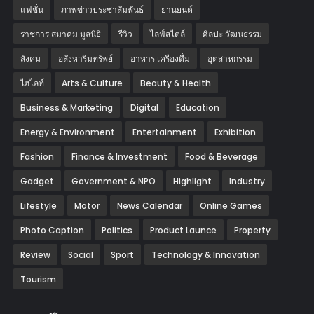
แฟชั่น
ภาพข่าวประชาสัมพันธ์
‎ยานยนต์‎
ราชการ สมาคม มูลนิธิ
รีวิว
ไลฟ์สไตล์
ศิลปะ วัฒนธรรม
สังคม
อสังหาริมทรัพย์
อาหาร เครื่องดื่ม
อุตสาหกรรม
ไฮไลท์
Arts & Culture
Beauty & Health
Business & Marketing
Digital
Education
Energy & Environment
Entertainment
Exhibition
Fashion
Finance & Investment
Food & Beverage
Gadget
Government & NPO
Highlight
Industry
Lifestyle
Motor
News Calendar
Online Games
Photo Caption
Politics
Product Launce
Property
Review
Social
Sport
Technology & Innovation
Tourism