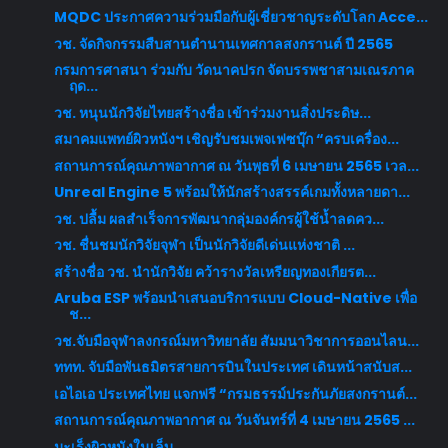
MQDC ประกาศความร่วมมือกับผู้เชี่ยวชาญระดับโลก Acce...
วช. จัดกิจกรรมสืบสานตำนานเทศกาลสงกรานต์ ปี 2565
กรมการศาสนา ร่วมกับ วัดนาคปรก จัดบรรพชาสามเณรภาค
ฤด...
วช. หนุนนักวิจัยไทยสร้างชื่อ เข้าร่วมงานสิ่งประดิษ...
สมาคมแพทย์ผิวหนังฯ เชิญรับชมเพจเฟซบุ๊ก “ครบเครื่อง...
สถานการณ์คุณภาพอากาศ ณ วันพุธที่ 6 เมษายน 2565 เวล...
Unreal Engine 5 พร้อมให้นักสร้างสรรค์เกมทั้งหลายดา...
วช. ปลื้ม ผลสำเร็จการพัฒนากลุ่มองค์กรผู้ใช้น้ำลดคว...
วช. ชื่นชมนักวิจัยจุฬา เป็นนักวิจัยดีเด่นแห่งชาติ ...
สร้างชื่อ วช. นำนักวิจัย คว้ารางวัลเหรียญทองเกียรต...
Aruba ESP พร้อมนำเสนอบริการแบบ Cloud-Native เพื่อ
ช...
วช.จับมือจุฬาลงกรณ์มหาวิทยาลัย สัมมนาวิชาการออนไลน...
ททท. จับมือพันธมิตรสายการบินในประเทศ เดินหน้าสนับส...
เอไอเอ ประเทศไทย แจกฟรี “กรมธรรม์ประกันภัยสงกรานต์...
สถานการณ์คุณภาพอากาศ ณ วันจันทร์ที่ 4 เมษายน 2565 ...
มะเร็งผิวหนังในเล็บ