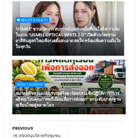
BEAUTY & HEALTH
‘USMILE’ ชวนเปิดประสบการณ์แห่งรอยยิ้มที่มั่นใจยิ่งกว่าเดิม
ในงาน “USMILE OPTICAL WHITE 2.0” เปิดตัวนวัตกรรม
ยาสีฟันสูตรใหม่เพื่อรอยยิ้มสะอาด สดใส พร้อมเพิ่มความมั่นใจ
ในทุกวัน
NEWS CALENDAR
สมาคมพืชสวนแห่งประเทศไทย เปิดอบรมเชิงปฏิบัติการ “การ
ผลิตทุเรียนคุณภาพพรีเมียมเพื่อการส่งออก” ยกระดับมาตรฐาน
ทุเรียนไทยสู่ตลาดโลก
PREVIOUS
วช. สนับสนุนวิสาหกิจชุมชน