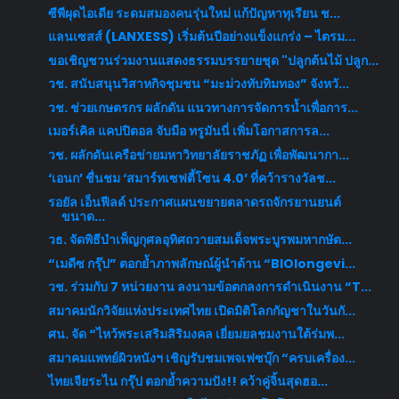
ซีพีผุดไอเดีย ระดมสมองคนรุ่นใหม่ แก้ปัญหาทุเรียน ช...
แลนเซสส์ (LANXESS) เริ่มต้นปีอย่างแข็งแกร่ง – ไตรม...
ขอเชิญชวนร่วมงานแสดงธรรมบรรยายชุด "ปลูกต้นไม้ ปลูก...
วช. สนับสนุนวิสาหกิจชุมชน “มะม่วงทับทิมทอง” จังหวั...
วช. ช่วยเกษตรกร ผลักดัน แนวทางการจัดการน้ำเพื่อการ...
เมอร์เคิล แคปปิตอล จับมือ ทรูมันนี่ เพิ่มโอกาสการล...
วช. ผลักดันเครือข่ายมหาวิทยาลัยราชภัฏ เพื่อพัฒนากา...
‘เอนก’ ชื่นชม ‘สมาร์ทเซฟตี้โซน 4.0’ ที่คว้ารางวัลช...
รอยัล เอ็นฟีลด์ ประกาศแผนขยายตลาดรถจักรยานยนต์
ขนาด...
วธ. จัดพิธีบำเพ็ญกุศลอุทิศถวายสมเด็จพระบูรพมหากษัต...
“เมดีซ กรุ๊ป” ตอกย้ำภาพลักษณ์ผู้นำด้าน “BIOlongevi...
วช. ร่วมกับ 7 หน่วยงาน ลงนามข้อตกลงการดำเนินงาน “T...
สมาคมนักวิจัยแห่งประเทศไทย เปิดมิติโลกกัญชาในวันกั...
ศน. จัด “ไหว้พระเสริมสิริมงคล เยี่ยมยลชมงานใต้ร่มพ...
สมาคมแพทย์ผิวหนังฯ เชิญรับชมเพจเฟซบุ๊ก “ครบเครื่อง...
ไทยเจียระไน กรุ๊ป ตอกย้ำความปัง!! คว้าคู่จิ้นสุดฮอ...