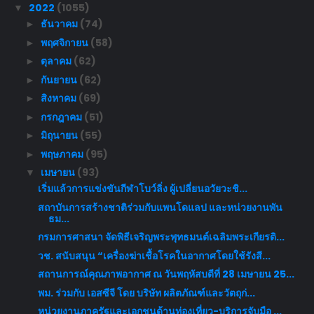
2022
(1055)
▼
ธันวาคม
(74)
►
พฤศจิกายน
(58)
►
ตุลาคม
(62)
►
กันยายน
(62)
►
สิงหาคม
(69)
►
กรกฎาคม
(51)
►
มิถุนายน
(55)
►
พฤษภาคม
(95)
►
เมษายน
(93)
▼
เริ่มแล้วการแข่งขันกีฬาโบว์ลิ่ง ผู้เปลี่ยนอวัยวะชิ...
สถาบันการสร้างชาติร่วมกับแพนโดแลป และหน่วยงานพัน
ธม...
กรมการศาสนา จัดพิธีเจริญพระพุทธมนต์เฉลิมพระเกียรติ...
วช. สนับสนุน “เครื่องฆ่าเชื้อโรคในอากาศโดยใช้รังสี...
สถานการณ์คุณภาพอากาศ ณ วันพฤหัสบดีที่ 28 เมษายน 25...
พม. ร่วมกับ เอสซีจี โดย บริษัท ผลิตภัณฑ์และวัตถุก่...
หน่วยงานภาครัฐและเอกชนด้านท่องเที่ยว-บริการจับมือ ...