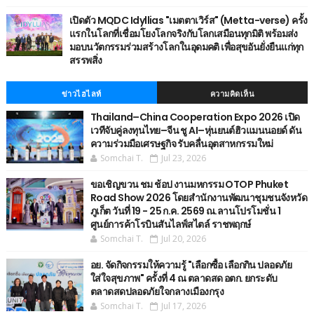
เปิดตัว MQDC Idyllias "เมตตาเวิร์ส" (Metta-verse) ครั้ง
แรกในโลกที่เชื่อมโยงโลกจริงกับโลกเสมือนทุกมิติ พร้อมส่ง
มอบนวัตกรรมร่วมสร้างโลกในอุดมคติ เพื่อสุขอันยั่งยืนแก่ทุก
สรรพสิ่ง
ข่าวไฮไลท์
ความคิดเห็น
Thailand–China Cooperation Expo 2026 เปิด
เวทีจับคู่ลงทุนไทย–จีน ชู AI–หุ่นยนต์ฮิวแมนนอยด์ ดัน
ความร่วมมือเศรษฐกิจ รับคลื่นอุตสาหกรรมใหม่
Somchai T.
Jul 23, 2026
ขอเชิญขวน ชม ช้อป งานมหกรรม OTOP Phuket
Road Show 2026 โดยสำนักงานพัฒนาชุมชนจังหวัด
ภูเก็ต วันที่ 19 - 25 ก.ค. 2569 ณ.ลานโปรโมชั่น 1
ศูนย์การค้าโรบินสันไลฟ์สไตล์ ราชพฤกษ์
Somchai T.
Jul 20, 2026
อย. จัดกิจกรรมให้ความรู้ "เลือกซื้อ เลือกกิน ปลอดภัย
ใส่ใจสุขภาพ" ครั้งที่ 4 ณ ตลาดสด อตก. ยกระดับ
ตลาดสดปลอดภัยใจกลางเมืองกรุง
Somchai T.
Jul 17, 2026