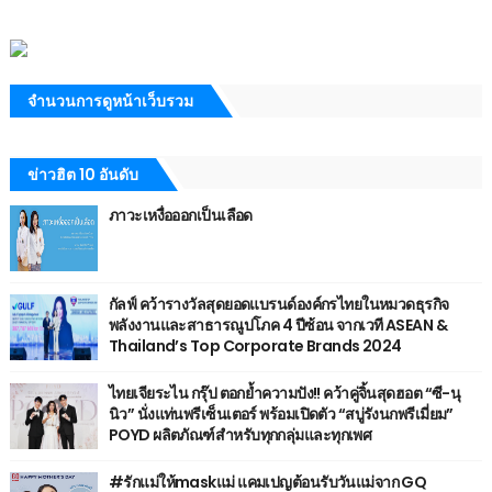
จำนวนการดูหน้าเว็บรวม
ข่าวฮิต 10 อันดับ
ภาวะเหงื่อออกเป็นเลือด
กัลฟ์ คว้ารางวัลสุดยอดแบรนด์องค์กรไทยในหมวดธุรกิจ
พลังงานและสาธารณูปโภค 4 ปีซ้อน จากเวที ASEAN &
Thailand’s Top Corporate Brands 2024
ไทยเจียระไน กรุ๊ป ตอกย้ำความปัง!! คว้าคู่จิ้นสุดฮอต “ซี-นุ
นิว” นั่งแท่นพรีเซ็นเตอร์ พร้อมเปิดตัว “สบู่รังนกพรีเมี่ยม”
POYD ผลิตภัณฑ์สำหรับทุกกลุ่มและทุกเพศ
#รักแม่ให้maskแม่ แคมเปญต้อนรับวันแม่จาก GQ