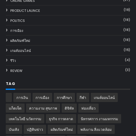
ONLINE GAMES
(19)
PRODUCT LAUNCE
(18)
POLITICS
(18)
การเมือง
(18)
ผลิตภัณฑ์ใหม่
(15)
เกมส์ออนไลน์
(4)
รีวิว
(3)
REVIEW
TAG
การเงิน
การเมือง
การศึกษา
กีฬา
เกมส์ออนไลน์
แก็ตเจ็ต
ความงาม สุขภาพ
ดิจิทัล
ท่องเที่ยว
เทคโนโลยี นวัตกรรม
ธุรกิจ การตลาด
นิทรรศการ งานมหกรรม
บันเทิง
ปฏิทินข่าว
ผลิตภัณฑ์ใหม่
พลังงาน สิ่งแวดล้อม