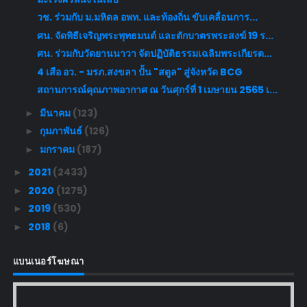
วช. ร่วมกับ ม.มหิดล อพท. และท้องถิ่น ขับเคลื่อนการ...
ศน. จัดพิธีเจริญพระพุทธมนต์ และตักบาตรพระสงฆ์ 19 ร...
ศน. ร่วมกับวัดยานนาวา จัดปฏิบัติธรรมเฉลิมพระเกียรต...
4 เสือ อว. - มรภ.สงขลา ปั้น "สตูล" สู่จังหวัด BCG
สถานการณ์คุณภาพอากาศ ณ วันศุกร์ที่ 1 เมษายน 2565 เ...
มีนาคม
(123)
►
กุมภาพันธ์
(126)
►
มกราคม
(187)
►
2021
(2433)
►
2020
(1275)
►
2019
(530)
►
2018
(6)
►
แบนเนอร์โฆษณา