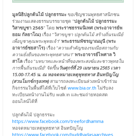
มูลนิธิปลูกต้นไม้ ปลูกธรรมะ
ขอเชิญชวนพุทธศาสนิกชน
ร่วมงานแสดงธรรมบรรยายชุด "
ปลูกต้นไม้ ปลูกธรรมะ
วิสาขบูชา 2565
" โดย
พระราชธรรมนิเทศ (พระอาจารย์พ
ยอม กัลยาโณ)
เรื่อง “
วิสาขบูชา ปลูกต้นไม้ สร้างถิ่นรมณีย์
เพื่อบูชาคุณพระพุทธเจ้า
”
พระธรรมพัชรญาณมุนี (พระ
อาจารย์ชยสาโร)
เรื่อง “
ความสำคัญของรมณียสถานกับ
ความยั่งยืนของพระพุทธศาสนา
”
พระอาจารย์ไพศาล วิ
สาโล
เรื่อง “
บทบาทและหน้าที่ของพระสงฆ์และชาวพุทธใน
การฟื้นถิ่นรมณีย์
” จัดขึ้น
วันศุกร์ที่ 29 เมษายน 2565 เวลา
15.00-17.45 น. ณ หอจดหมายเหตุพุทธทาส อินทปัญโญ
(สวนโมกข์กรุงเทพ)
สามารถลงทะเบียนล่วงหน้าเข้าร่วม
กิจกรรมในพื้นที่ได้ที่เว็บไซต์
www.bia.or.th
ไม่รับลง
ทะเบียนหน้างานไม่รับ walk in และชมถ่ายทอดสด
ออนไลน์ได้ที่
ปลูกต้นไม้ ปลูกธรรมะ
https://www.facebook.com/treefordhamma
หอจดหมายเหตุพุทธทาส อินทปัญโญ
https://www.facebook.com/buddhadasaarchives