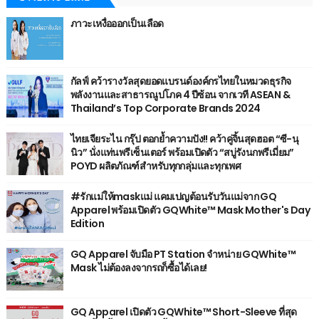
ภาวะเหงื่อออกเป็นเลือด
กัลฟ์ คว้ารางวัลสุดยอดแบรนด์องค์กรไทยในหมวดธุรกิจ
พลังงานและสาธารณูปโภค 4 ปีซ้อน จากเวที ASEAN &
Thailand’s Top Corporate Brands 2024
ไทยเจียระไน กรุ๊ป ตอกย้ำความปัง!! คว้าคู่จิ้นสุดฮอต “ซี-นุ
นิว” นั่งแท่นพรีเซ็นเตอร์ พร้อมเปิดตัว “สบู่รังนกพรีเมี่ยม”
POYD ผลิตภัณฑ์สำหรับทุกกลุ่มและทุกเพศ
#รักแม่ให้maskแม่ แคมเปญต้อนรับวันแม่จาก GQ
Apparel พร้อมเปิดตัว GQWhite™ Mask Mother's Day
Edition
GQ Apparel จับมือ PT Station จำหน่าย GQWhite™
Mask ไม่ต้องลงจากรถก็ซื้อได้เลย!
GQ Apparel เปิดตัว GQWhite™ Short-Sleeve ที่สุด