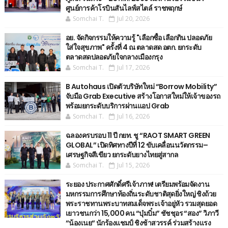
ศูนย์การค้าโรบินสันไลฟ์สไตล์ ราชพฤกษ์
Somchai T.
Jul 20, 2026
อย. จัดกิจกรรมให้ความรู้ "เลือกซื้อ เลือกกิน ปลอดภัย
ใส่ใจสุขภาพ" ครั้งที่ 4 ณ ตลาดสด อตก. ยกระดับ
ตลาดสดปลอดภัยใจกลางเมืองกรุง
Somchai T.
Jul 17, 2026
B Autohaus เปิดตัวบริษัทใหม่ “Borrow Mobility”
จับมือ Grab Executive สร้างโอกาสใหม่ให้เจ้าของรถ
พร้อมยกระดับบริการผ่านแอป Grab
Somchai T.
Jul 16, 2026
ฉลองครบรอบ 11 ปี กยท. ชู “RAOT SMART GREEN
GLOBAL” เปิดทิศทางปีที่ 12 ขับเคลื่อนนวัตกรรม–
เศรษฐกิจสีเขียว ยกระดับยางไทยสู่สากล
Somchai T.
Jul 15, 2026
ระยอง ประกาศศักดิ์ศรีเจ้าภาพ! เตรียมพร้อมจัดงาน
มหกรรมการศึกษาท้องถิ่นระดับชาติสุดยิ่งใหญ่ ชิงถ้วย
พระราชทานพระบาทสมเด็จพระเจ้าอยู่หัว รวมสุดยอด
เยาวชนกว่า 15,000 คน “บุ๋มบิ๋ม” ชัชชุอร “สอง” วิภาวี
“น้องเนย“ นักร้องแชมป์ ชิงช้าสวรรค์ ร่วมสร้างแรง