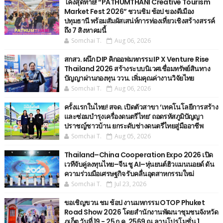
โค้งสุดท้าย! “PATHUMTHANI Creative Tourism
Market Fest 2026” ชวนชิม ช้อป ของดีเมือง
ปทุมธานี พร้อมสัมผัสเสน่ห์การท่องเที่ยวเชิงสร้างสรรค์
ถึง 7 สิงหาคมนี้
Somchai T.
Aug 06, 2026
สกสว. ผนึก DIP คิกออฟมหกรรม IP X Venture Rise
Thailand 2026 สร้างระบบนิเวศเชื่อมทรัพย์สินทาง
ปัญญาผ่านกองทุน ววน. เพิ่มคุณค่างานวิจัยไทย
Somchai T.
Aug 06, 2026
ครั้งแรกในไทย! สจด. เปิดตัวสาขา ‘เทคโนโลยีการสร้าง
และซ่อมบำรุงเครื่องดนตรีไทย’ ​ถอดรหัสภูมิปัญญา
ปราชญ์ชาวบ้าน ยกระดับช่างดนตรีไทยสู่มืออาชีพ
Somchai T.
Aug 05, 2026
Thailand–China Cooperation Expo 2026 เปิด
เวทีจับคู่ลงทุนไทย–จีน ชู AI–หุ่นยนต์ฮิวแมนนอยด์ ดัน
ความร่วมมือเศรษฐกิจ รับคลื่นอุตสาหกรรมใหม่
Somchai T.
Jul 23, 2026
ขอเชิญขวน ชม ช้อป งานมหกรรม OTOP Phuket
Road Show 2026 โดยสำนักงานพัฒนาชุมชนจังหวัด
ภูเก็ต วันที่ 19 - 25 ก.ค. 2569 ณ.ลานโปรโมชั่น 1