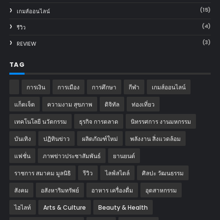
(15)
เกมส์ออนไลน์
(4)
รีวิว
(3)
REVIEW
TAG
การเงิน
การเมือง
การศึกษา
กีฬา
เกมส์ออนไลน์
แก็ตเจ็ต
ความงาม สุขภาพ
ดิจิทัล
ท่องเที่ยว
เทคโนโลยี นวัตกรรม
ธุรกิจ การตลาด
นิทรรศการ งานมหกรรม
บันเทิง
ปฏิทินข่าว
ผลิตภัณฑ์ใหม่
พลังงาน สิ่งแวดล้อม
แฟชั่น
ภาพข่าวประชาสัมพันธ์
‎ยานยนต์‎
ราชการ สมาคม มูลนิธิ
รีวิว
ไลฟ์สไตล์
ศิลปะ วัฒนธรรม
สังคม
อสังหาริมทรัพย์
อาหาร เครื่องดื่ม
อุตสาหกรรม
ไฮไลท์
Arts & Culture
Beauty & Health