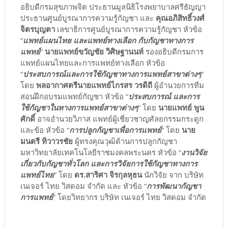
อธิบดีกรมสุขภาพจิต ประธานมูลนิธิโรงพยาบาลศรีธัญญา
ประธานศูนย์บูรณาการความรู้กัญชา และ
คุณอภิสิทธิ์วงศ์
จิตรบุญตา
เลขาธิการศูนย์บูรณาการความรู้กัญชา หัวข้อ
“
แพทย์แผนไทย และแพทย์ทางเลือก กับกัญชาทางการ
แพทย์
”
นายแพทย์ขวัญชัย วิศิษฐานนท์
รองอธิบดีกรมการ
แพทย์แผนไทยและการแพทย์ทางเลือก หัวข้อ
“
ประสบการณ์และการใช้กัญชาทางการแพทย์สาขาต่างๆ
”
โดย
พลอากาศตรีนายแพทย์ไกรสร วรดิถี
ผู้อำนวยการทีม
สอนฝึกอบรมแพทย์กัญชา หัวข้อ “
ประสบการณ์ และการ
ใช้กัญชาในทางการแพทย์สาขาต่างๆ
” โดย
นายแพทย์ พูน
ศักดิ์
อาจอำนวยวิภาส แพทย์ผู้เชี่ยวชาญศัลยกรรมกระดูก
และข้อ หัวข้อ “
การปลูกกัญชาเพื่อการแพทย์
” โดย
นาย
มนตรี ทิวาวรชัย
ผู้ทรงคุณวุฒิด้านการปลูกกัญชา
มหาวิทยาลัยเทคโนโลยีราชมงคลพระนคร หัวข้อ “
งานวิจัย
เกี่ยวกับกัญชาทั่วโลก และการวิจัยการใช้กัญชาทางการ
แพทย์ไทย
” โดย
ดร.สาริศา จิรกุลหุธน
นักวิจัย จาก บริษัท
เนเจอร์ ไทย วิสดอม จำกัด และ หัวข้อ “
การพัฒนากัญชา
การแพทย์
” โดยวิทยากร บริษัท เนเจอร์ ไทย วิสดอม จำกัด