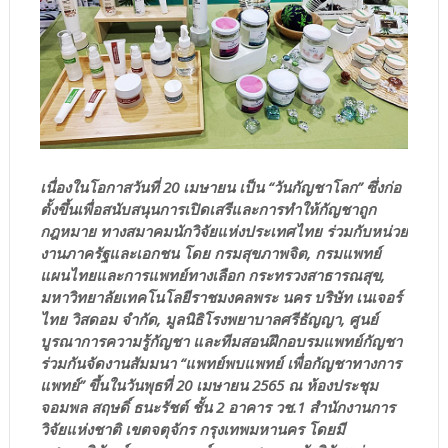
เนื่องในโอกาสวันที่ 20 เมษายน เป็น “วันกัญชาโลก” ซึ่งก่อ
ตั้งขึ้นเพื่อสนับสนุนการเปิดเสรีและการทำให้กัญชาถูก
กฎหมาย ทางสมาคมนักวิจัยแห่งประเทศไทย ร่วมกับหน่วย
งานภาครัฐและเอกชน โดย กรมสุขภาพจิต, กรมแพทย์
แผนไทยและการแพทย์ทางเลือก กระทรวงสาธารณสุข,
มหาวิทยาลัยเทคโนโลยีราชมงคลพระ นคร บริษัท เนเจอร์
ไทย วิสดอม จำกัด, มูลนิธิโรงพยาบาลศรีธัญญา, ศูนย์
บูรณาการความรู้กัญชา และทีมสอนฝึกอบรมแพทย์กัญชา
ร่วมกันจัดงานสัมมนา “แพทย์พบแพทย์ เพื่อกัญชาทางการ
แพทย์” ขึ้นในวันพุธที่ 20 เมษายน 2565 ณ ห้องประชุม
จอมพล สฤษดิ์ ธนะรัชต์ ชั้น 2 อาคาร วช.1 สำนักงานการ
วิจัยแห่งชาติ เขตจตุจักร กรุงเทพมหานคร โดยมี