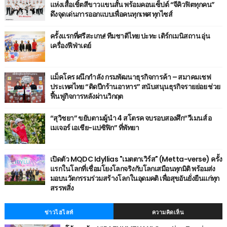
แห่งเสื้อเชิ้ตสีขาวแขนสั้น พร้อมคอนเซ็ปต์ “จีคิวฟิตทุกคน”
ดึงจุดเด่นการออกแบบเพื่อคนทุกเพศ ทุกไซส์
ครั้งแรกที่ศรีสะเกษ! ทีมชาติไทย ปะทะ เติร์กเมนิสถาน อุ่น
เครื่องฟีฟ่าเดย์
แม็คโคร ผนึกกำลัง กรมพัฒนาธุรกิจการค้า – สมาคมเชฟ
ประเทศไทย “ติดปีกร้านอาหาร” สนับสนุนธุรกิจรายย่อย ช่วย
ฟื้นฟูกิจการหลังผ่านวิกฤต
“สุวิชยา” ขยับตามผู้นำ 4 สโตรค จบรอบสองศึก“วีเมนส์ อ
เมเจอร์ เอเชีย-แปซิฟิก” ที่พัทยา
เปิดตัว MQDC Idyllias "เมตตาเวิร์ส" (Metta-verse) ครั้ง
แรกในโลกที่เชื่อมโยงโลกจริงกับโลกเสมือนทุกมิติ พร้อมส่ง
มอบนวัตกรรมร่วมสร้างโลกในอุดมคติ เพื่อสุขอันยั่งยืนแก่ทุก
สรรพสิ่ง
ข่าวไฮไลท์
ความคิดเห็น