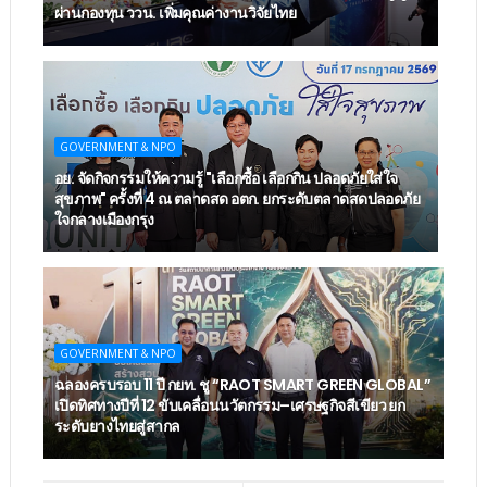
ผ่านกองทุน ววน. เพิ่มคุณค่างานวิจัยไทย
GOVERNMENT & NPO
อย. จัดกิจกรรมให้ความรู้ "เลือกซื้อ เลือกกิน ปลอดภัยใส่ใจ
สุขภาพ" ครั้งที่ 4 ณ ตลาดสด อตก. ยกระดับตลาดสดปลอดภัย
ใจกลางเมืองกรุง
GOVERNMENT & NPO
ฉลองครบรอบ 11 ปี กยท. ชู “RAOT SMART GREEN GLOBAL”
เปิดทิศทางปีที่ 12 ขับเคลื่อนนวัตกรรม–เศรษฐกิจสีเขียว ยก
ระดับยางไทยสู่สากล