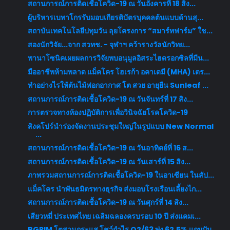
สถานการณ์การติดเชื้อโควิด-19 ณ วันอังคารที่ 18 สิง...
ผู้บริหารเบทาโกรรับมอบเกียรติบัตรบุคคลต้นแบบด้านสุ...
สถาบันเทคโนโลยีปทุมวัน ลุยโครงการ “สมาร์ทฟาร์ม” ใช...
สองนักวิจัย...จาก สวทช. - จุฬาฯ คว้ารางวัลนักวิทย...
พานาโซนิคเผยผลการวิจัยพบอนุมูลอิสระไฮดรอกซิลที่มีน...
มืออาชีพห้ามพลาด แม็คโคร โฮเรก้า อคาเดมี (MHA) เตร...
ทำอย่างไรให้ต้นไม้ฟอกอากาศ โต สวย อายุยืน Sunleaf ...
สถานการณ์การติดเชื้อโควิด-19 ณ วันจันทร์ที่ 17 สิง...
การตรวจทางห้องปฏิบัติการเพื่อวินิจฉัยโรคโควิด-19
สิงคโปร์นำร่องจัดงานประชุมใหญ่ในรูปแบบ New Normal
...
สถานการณ์การติดเชื้อโควิด-19 ณ วันอาทิตย์ที่ 16 ส...
สถานการณ์การติดเชื้อโควิด-19 ณ วันเสาร์ที่ 15 สิง...
ภาพรวมสถานการณ์การติดเชื้อโควิด-19 ในอาเซียน ในสัป...
แม็คโคร นำพันธมิตรทางธุรกิจ ส่งมอบโรงเรือนเลี้ยงไก...
สถานการณ์การติดเชื้อโควิด-19 ณ วันศุกร์ที่ 14 สิง...
เสียวหมี่ ประเทศไทย เฉลิมฉลองครบรอบ 10 ปี ส่งแคมเ...
BGRIM โตสวนกระแส โชว์กำไร Q2/63 พุ่ง 62.5% แถมปัน