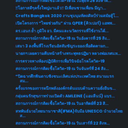
สถานการณ์การติดเชื้อโควิด-19 ณ วันพุธที่ 26 สิงหาค...
‼️โอกาสดีๆครั้งใหญ่มาแล้ว‼️ มีเพื่อนชวนเพื่อน มีญา...
Crafts Bangkok 2020 งานชุมนุมหัตถศิลป์ร่วมสมัยสู้โ...
เปิดโครงการ “ไทยช่วยกัน” ผ่าน QPER (คิวเปอร์) แอพพ...
ดร.เอนก ย้ำ ภูมิใจ อว. มีคนและนวัตกรรมที่ใช้งานได้...
สถานการณ์การติดเชื้อโควิด-19 ณ วันอังคารที่ 25 สิง...
เสมา 3 ลงพื้นที่โรงเรียนอัสสัมชัญระยองเพื่อติดตามก...
นายกฯ เผยความคืบหน้าสร้างพระพุทธปฏิมา หลวงพ่อเกศแห...
การตรวจทางห้องปฏิบัติการเพื่อวินิจฉัยโรคโควิด-19
สถานการณ์การติดเชื้อโควิด-19 ณ วันจันทร์ที่ 24 สิง...
“ปิดฉากศึกฟันดาบชิงชนะเลิศแห่งประเทศไทย สนามแรก
สม...
ครั้งแรกของการผนึกพลังองค์กรต้นแบบด้านความยั่งยืนข...
กลุ่มคนรักสุขภาพร่วมเปิดตัว AMLEINE (แอมลีนน์) แบร...
สถานการณ์การติดเชื้อโควิด-19 ณ วันอาทิตย์ที่ 23 สิ...
สหพันธ์มวยไทยนานาชาติ(IFMA)จับมือ UNESCO นำมวยไทย
ส...
สถานการณ์การติดเชื้อโควิด-19 ณ วันเสาร์ที่ 22 สิงห...