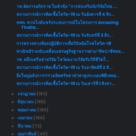
วช.จัดการอภิปราย ในหัวข้อ "การส่งเสริมนักวิจัยไทย ...
สถานการณ์การติดเชื้อโควิด-19 ณ วันอังคารที่ 4 สิง...
ททท. ชวนไกด์แชร์ประสบการณ์ในโครงการ Amazing
Thaila...
สถานการณ์การติดเชื้อโควิด-19 ณ วันจันทร์ที่ 3 สิง...
การตรวจทางห้องปฏิบัติการเพื่อวินิจฉัยโรคโควิด-19
พาณิชย์ร่วมขับเคลื่อนเศรษฐกิจฐานรากผ่าน“ศิลปาชีพทอ...
วช. ผนึกเครือข่ายวิจัย โชว์ผลงานวิจัยรับวิถีชีวิตใ...
สถานการณ์การติดเชื้อโควิด-19 ณ วันอาทิตย์ที่ 2 สิ...
ยิ่งใหญ่อลังการ!!รวมจิตศรัทธาฝ่าพายุประกอบพิธีเททอ...
สถานการณ์การติดเชื้อโควิด-19 ณ วันเสาร์ที่ 1 สิงหา...
กรกฎาคม
(183)
►
มิถุนายน
(165)
►
พฤษภาคม
(190)
►
เมษายน
(164)
►
มีนาคม
(72)
►
กุมภาพันธ์
(40)
►