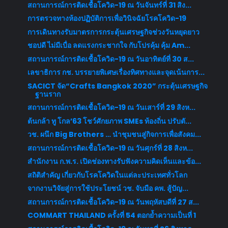
สถานการณ์การติดเชื้อโควิด-19 ณ วันจันทร์ที่ 31 สิง...
การตรวจทางห้องปฏิบัติการเพื่อวินิจฉัยโรคโควิด-19
การเดินทางรับมาตรการกระตุ้นเศรษฐกิจช่วงวันหยุดยาว
ชอปดี ไม่มีเบื่อ ลดแรงกระชากใจ กับโปรคุ้ม คุ้ม Am...
สถานการณ์การติดเชื้อโควิด-19 ณ วันอาทิตย์ที่ 30 ส...
เลขาธิการ กช. บรรยายพิเศษเรื่องทิศทางและจุดเน้นการ...
SACICT จัด“Crafts Bangkok 2020” กระตุ้นเศรษฐกิจ
ฐานราก
สถานการณ์การติดเชื้อโควิด-19 ณ วันเสาร์ที่ 29 สิงห...
ต้นกล้า ทู โกล’63 โชว์ศักยภาพ SMEs ท้องถิ่น ปรับตั...
วช. ผนึก Big Brothers … นำชุมชนสู่กิจการเพื่อสังคม...
สถานการณ์การติดเชื้อโควิด-19 ณ วันศุกร์ที่ 28 สิงห...
สำนักงาน ก.พ.ร. เปิดช่องทางรับฟังความคิดเห็นและข้อ...
สถิติสำคัญ เกี่ยวกับโรคโควิดในแต่ละประเทศทั่วโลก
จากงานวิจัยสู่การใช้ประโยชน์ วช. จับมือ คพ. สู้ปัญ...
สถานการณ์การติดเชื้อโควิด-19 ณ วันพฤหัสบดีที่ 27 ส...
COMMART THAILAND ครั้งที่ 54 ตอกย้ำความเป็นที่ 1