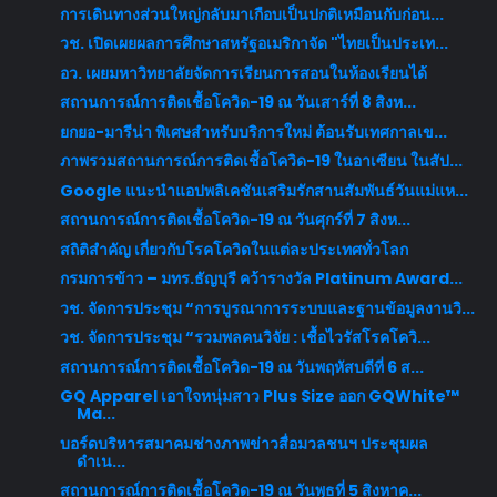
การเดินทางส่วนใหญ่กลับมาเกือบเป็นปกติเหมือนกับก่อน...
วช. เปิดเผยผลการศึกษาสหรัฐอเมริกาจัด "ไทยเป็นประเท...
อว. เผยมหาวิทยาลัยจัดการเรียนการสอนในห้องเรียนได้
สถานการณ์การติดเชื้อโควิด-19 ณ วันเสาร์ที่ 8 สิงห...
ยกยอ-มารีน่า พิเศษสำหรับบริการใหม่ ต้อนรับเทศกาลเข...
ภาพรวมสถานการณ์การติดเชื้อโควิด-19 ในอาเซียน ในสัป...
Google แนะนำแอปพลิเคชันเสริมรักสานสัมพันธ์วันแม่แห...
สถานการณ์การติดเชื้อโควิด-19 ณ วันศุกร์ที่ 7 สิงห...
สถิติสำคัญ เกี่ยวกับโรคโควิดในแต่ละประเทศทั่วโลก
กรมการข้าว – มทร.ธัญบุรี คว้ารางวัล Platinum Award...
วช. จัดการประชุม “การบูรณาการระบบและฐานข้อมูลงานวิ...
วช. จัดการประชุม “รวมพลคนวิจัย : เชื้อไวรัสโรคโควิ...
สถานการณ์การติดเชื้อโควิด-19 ณ วันพฤหัสบดีที่ 6 ส...
GQ Apparel เอาใจหนุ่มสาว Plus Size ออก GQWhite™
Ma...
บอร์ดบริหารสมาคมช่างภาพข่าวสื่อมวลชนฯ ประชุมผล
ดำเน...
สถานการณ์การติดเชื้อโควิด-19 ณ วันพุธที่ 5 สิงหาค...