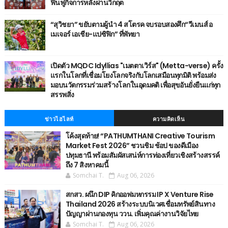
ฟื้นฟูกิจการหลังผ่านวิกฤต
“สุวิชยา” ขยับตามผู้นำ 4 สโตรค จบรอบสองศึก“วีเมนส์ อ
เมเจอร์ เอเชีย-แปซิฟิก” ที่พัทยา
เปิดตัว MQDC Idyllias "เมตตาเวิร์ส" (Metta-verse) ครั้ง
แรกในโลกที่เชื่อมโยงโลกจริงกับโลกเสมือนทุกมิติ พร้อมส่ง
มอบนวัตกรรมร่วมสร้างโลกในอุดมคติ เพื่อสุขอันยั่งยืนแก่ทุก
สรรพสิ่ง
ข่าวไฮไลท์
ความคิดเห็น
โค้งสุดท้าย! “PATHUMTHANI Creative Tourism
Market Fest 2026” ชวนชิม ช้อป ของดีเมือง
ปทุมธานี พร้อมสัมผัสเสน่ห์การท่องเที่ยวเชิงสร้างสรรค์
ถึง 7 สิงหาคมนี้
Somchai T.
Aug 06, 2026
สกสว. ผนึก DIP คิกออฟมหกรรม IP X Venture Rise
Thailand 2026 สร้างระบบนิเวศเชื่อมทรัพย์สินทาง
ปัญญาผ่านกองทุน ววน. เพิ่มคุณค่างานวิจัยไทย
Somchai T.
Aug 06, 2026