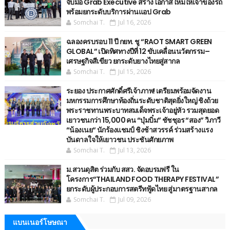
จับมือ Grab Executive สร้างโอกาสใหม่ให้เจ้าของรถ
พร้อมยกระดับบริการผ่านแอป Grab
Somchai T.
Jul 16, 2026
ฉลองครบรอบ 11 ปี กยท. ชู “RAOT SMART GREEN
GLOBAL” เปิดทิศทางปีที่ 12 ขับเคลื่อนนวัตกรรม–
เศรษฐกิจสีเขียว ยกระดับยางไทยสู่สากล
Somchai T.
Jul 15, 2026
ระยอง ประกาศศักดิ์ศรีเจ้าภาพ! เตรียมพร้อมจัดงาน
มหกรรมการศึกษาท้องถิ่นระดับชาติสุดยิ่งใหญ่ ชิงถ้วย
พระราชทานพระบาทสมเด็จพระเจ้าอยู่หัว รวมสุดยอด
เยาวชนกว่า 15,000 คน “บุ๋มบิ๋ม” ชัชชุอร “สอง” วิภาวี
“น้องเนย“ นักร้องแชมป์ ชิงช้าสวรรค์ ร่วมสร้างแรง
บันดาลใจให้เยาวชน ประชันศักยภาพ
Somchai T.
Jul 13, 2026
ม.สวนดุสิต ร่วมกับ สสว. จัดอบรมฟรี ใน
โครงการ“THAILAND FOOD THERAPY FESTIVAL”
ยกระดับผู้ประกอบการสตรีทฟู้ดไทย สู่มาตรฐานสากล
Somchai T.
Jul 09, 2026
แบนเนอร์โษษณา