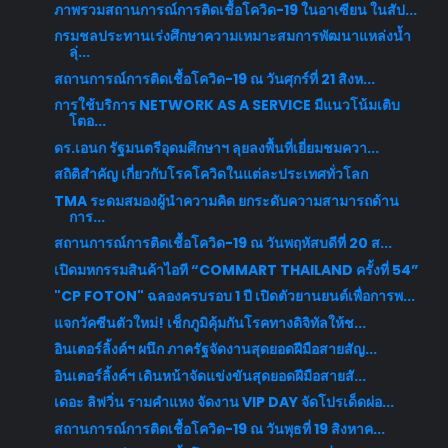
ภาพรวมสถานการณ์การติดเชื้อโควิด-19 ในอาเซียน ในสัป...
กรมชลประทานเร่งศึกษาความเหมาะสมการพัฒนาแหล่งน้ำ
ลุ่...
สถานการณ์การติดเชื้อโควิด-19 ณ วันศุกร์ที่ 21 สิงห...
การใช้บริการ NETWORK AS A SERVICE มีแนวโน้มเติบ
โตอ...
ดร.เอนก รัฐมนตรีอุดมศึกษาฯ ลุยลงพื้นที่เยี่ยมชมควา...
สถิติสำคัญ เกี่ยวกับโรคโควิดในแต่ละประเทศทั่วโลก
TMA ระดมสมองผู้นำความคิด ยกระดับความสามารถด้าน
การ...
สถานการณ์การติดเชื้อโควิด-19 ณ วันพฤหัสบดีที่ 20 ส...
เปิดมหกรรมสินค้าไอที “COMMART THAILAND ครั้งที่ 54”
"CP FOTON" ฉลองครบรอบ 1 ปี เปิดตัวยานยนต์เพื่อการพ...
แจกวัคซีนตัวใหม่! เช็กภูมิคุ้มกันโรคทางดิจิทัลให้ช...
อินเตอร์ลิ้งค์ฯ ผนึก ภาครัฐจัดงานสุดยอดฝีมือสายสัญ...
อินเตอร์ลิ้งค์ฯ เดินหน้าจัดแข่งขันสุดยอดฝีมือสายสั...
เดอะ ลิฟวิ่น รามคำแหง จัดงาน VIP DAY จัดโปรเด็ดผ่อ...
สถานการณ์การติดเชื้อโควิด-19 ณ วันพุธที่ 19 สิงหาค...