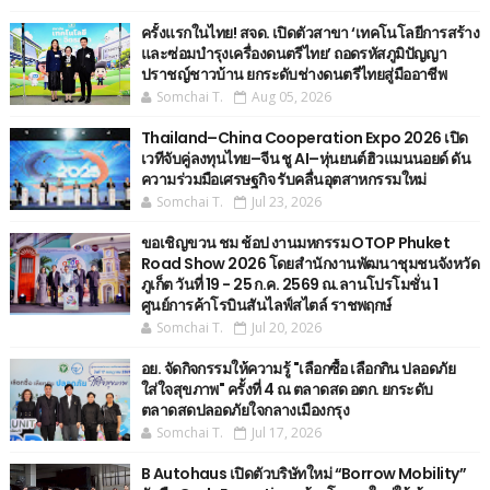
ครั้งแรกในไทย! สจด. เปิดตัวสาขา ‘เทคโนโลยีการสร้าง
และซ่อมบำรุงเครื่องดนตรีไทย’ ​ถอดรหัสภูมิปัญญา
ปราชญ์ชาวบ้าน ยกระดับช่างดนตรีไทยสู่มืออาชีพ
Somchai T.
Aug 05, 2026
Thailand–China Cooperation Expo 2026 เปิด
เวทีจับคู่ลงทุนไทย–จีน ชู AI–หุ่นยนต์ฮิวแมนนอยด์ ดัน
ความร่วมมือเศรษฐกิจ รับคลื่นอุตสาหกรรมใหม่
Somchai T.
Jul 23, 2026
ขอเชิญขวน ชม ช้อป งานมหกรรม OTOP Phuket
Road Show 2026 โดยสำนักงานพัฒนาชุมชนจังหวัด
ภูเก็ต วันที่ 19 - 25 ก.ค. 2569 ณ.ลานโปรโมชั่น 1
ศูนย์การค้าโรบินสันไลฟ์สไตล์ ราชพฤกษ์
Somchai T.
Jul 20, 2026
อย. จัดกิจกรรมให้ความรู้ "เลือกซื้อ เลือกกิน ปลอดภัย
ใส่ใจสุขภาพ" ครั้งที่ 4 ณ ตลาดสด อตก. ยกระดับ
ตลาดสดปลอดภัยใจกลางเมืองกรุง
Somchai T.
Jul 17, 2026
B Autohaus เปิดตัวบริษัทใหม่ “Borrow Mobility”