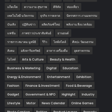
แก็ตเจ็ต
ความงาม สุขภาพ
ดิจิทัล
ท่องเที่ยว
เทคโนโลยี นวัตกรรม
ธุรกิจ การตลาด
นิทรรศการ งานมหกรรม
บันเทิง
ปฏิทินข่าว
ผลิตภัณฑ์ใหม่
พลังงาน สิ่งแวดล้อม
แฟชั่น
ภาพข่าวประชาสัมพันธ์
‎ยานยนต์‎
ราชการ สมาคม มูลนิธิ
รีวิว
ไลฟ์สไตล์
ศิลปะ วัฒนธรรม
สังคม
อสังหาริมทรัพย์
อาหาร เครื่องดื่ม
อุตสาหกรรม
ไฮไลท์
Arts & Culture
Beauty & Health
Business & Marketing
Digital
Education
Energy & Environment
Entertainment
Exhibition
Fashion
Finance & Investment
Food & Beverage
Gadget
Government & NPO
Highlight
Industry
Lifestyle
Motor
News Calendar
Online Games
Photo Caption
Politics
Product Launce
Property