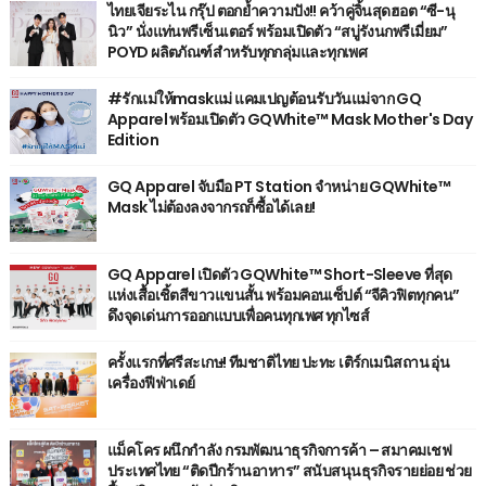
ไทยเจียระไน กรุ๊ป ตอกย้ำความปัง!! คว้าคู่จิ้นสุดฮอต “ซี-นุ
นิว” นั่งแท่นพรีเซ็นเตอร์ พร้อมเปิดตัว “สบู่รังนกพรีเมี่ยม”
POYD ผลิตภัณฑ์สำหรับทุกกลุ่มและทุกเพศ
#รักแม่ให้maskแม่ แคมเปญต้อนรับวันแม่จาก GQ
Apparel พร้อมเปิดตัว GQWhite™ Mask Mother's Day
Edition
GQ Apparel จับมือ PT Station จำหน่าย GQWhite™
Mask ไม่ต้องลงจากรถก็ซื้อได้เลย!
GQ Apparel เปิดตัว GQWhite™ Short-Sleeve ที่สุด
แห่งเสื้อเชิ้ตสีขาวแขนสั้น พร้อมคอนเซ็ปต์ “จีคิวฟิตทุกคน”
ดึงจุดเด่นการออกแบบเพื่อคนทุกเพศ ทุกไซส์
ครั้งแรกที่ศรีสะเกษ! ทีมชาติไทย ปะทะ เติร์กเมนิสถาน อุ่น
เครื่องฟีฟ่าเดย์
แม็คโคร ผนึกกำลัง กรมพัฒนาธุรกิจการค้า – สมาคมเชฟ
ประเทศไทย “ติดปีกร้านอาหาร” สนับสนุนธุรกิจรายย่อย ช่วย