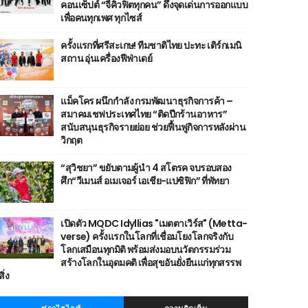
คอนเซ็ปต์ “จีคิวฟิตทุกคน” ดึงจุดเด่นการออกแบบ
เพื่อคนทุกเพศ ทุกไซส์
ครั้งแรกที่ศรีสะเกษ! ทีมชาติไทย ปะทะ เติร์กเมนิ
สถาน อุ่นเครื่องฟีฟ่าเดย์
แม็คโคร ผนึกกำลัง กรมพัฒนาธุรกิจการค้า –
สมาคมเชฟประเทศไทย “ติดปีกร้านอาหาร”
สนับสนุนธุรกิจรายย่อย ช่วยฟื้นฟูกิจการหลังผ่าน
วิกฤต
“สุวิชยา” ขยับตามผู้นำ 4 สโตรค จบรอบสอง
ศึก“วีเมนส์ อเมเจอร์ เอเชีย-แปซิฟิก” ที่พัทยา
เปิดตัว MQDC Idyllias "เมตตาเวิร์ส" (Metta-
verse) ครั้งแรกในโลกที่เชื่อมโยงโลกจริงกับ
โลกเสมือนทุกมิติ พร้อมส่งมอบนวัตกรรมร่วม
สร้างโลกในอุดมคติ เพื่อสุขอันยั่งยืนแก่ทุกสรรพ
สิ่ง