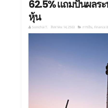
62.5% แถมปันผลระห
หุ้น
Somchai T.
สิงหาคม 14, 2563
การเงิน
,
Finance 