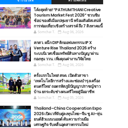
ข่าวไฮไลท์
ความคิดเห็น
โค้งสุดท้าย! “PATHUMTHANI Creative
Tourism Market Fest 2026” ชวนชิม
ช้อป ของดีเมืองปทุมธานี พร้อมสัมผัสเสน่ห์
การท่องเที่ยวเชิงสร้างสรรค์ ถึง 7 สิงหาคมนี้
Somchai T.
Aug 06, 2026
สกสว. ผนึก DIP คิกออฟมหกรรม IP X
Venture Rise Thailand 2026 สร้าง
ระบบนิเวศเชื่อมทรัพย์สินทางปัญญาผ่าน
กองทุน ววน. เพิ่มคุณค่างานวิจัยไทย
Somchai T.
Aug 06, 2026
ครั้งแรกในไทย! สจด. เปิดตัวสาขา
‘เทคโนโลยีการสร้างและซ่อมบำรุงเครื่อง
ดนตรีไทย’ ​ถอดรหัสภูมิปัญญาปราชญ์ชาว
บ้าน ยกระดับช่างดนตรีไทยสู่มืออาชีพ
Somchai T.
Aug 05, 2026
Thailand–China Cooperation Expo
2026 เปิดเวทีจับคู่ลงทุนไทย–จีน ชู AI–หุ่น
ยนต์ฮิวแมนนอยด์ ดันความร่วมมือ
เศรษฐกิจ รับคลื่นอุตสาหกรรมใหม่