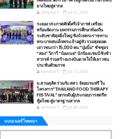
เคลื่อนนวัตกรรม–เศรษฐกิจสีเขียว ยกระดับ
ยางไทยสู่สากล
Somchai T.
Jul 15, 2026
ระยอง ประกาศศักดิ์ศรีเจ้าภาพ! เตรียม
พร้อมจัดงาน มหกรรมการศึกษาท้องถิ่น
ระดับชาติสุดยิ่งใหญ่ ชิงถ้วยพระราชทาน
พระบาทสมเด็จพระเจ้าอยู่หัว รวมสุดยอด
เยาวชนกว่า 15,000 คน “บุ๋มบิ๋ม” ชัชชุอร
“สอง” วิภาวี “น้องเนย“ นักร้องแชมป์ ชิงช้า
สวรรค์ ร่วมสร้างแรงบันดาลใจให้เยาวชน
ประชันศักยภาพ
Somchai T.
Jul 13, 2026
ม.สวนดุสิต ร่วมกับ สสว. จัดอบรมฟรี ใน
โครงการ“THAILAND FOOD THERAPY
FESTIVAL” ยกระดับผู้ประกอบการสตรีท
ฟู้ดไทย สู่มาตรฐานสากล
Somchai T.
Jul 09, 2026
แบนเนอร์โษษณา