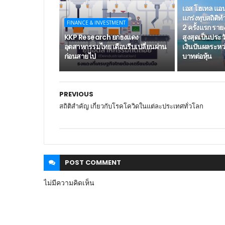
เอส โฮเทล แอนด
แกร่งทุบสถิติ
FINANCE & INVESTMENT
2 ครั้งแรก รา
KKP Research ยกธงแดง
สูงสุดเป็นประว
อุตสาหกรรมไทย เตือนรีบเปลี่ยนผ่าน
เงินปันผลระหว
ก่อนสายไป
บาทต่อหุ้น
PREVIOUS
สถิติสำคัญ เกี่ยวกับโรคโควิดในแต่ละประเทศทั่วโลก
POST
COMMENT
ไม่มีความคิดเห็น