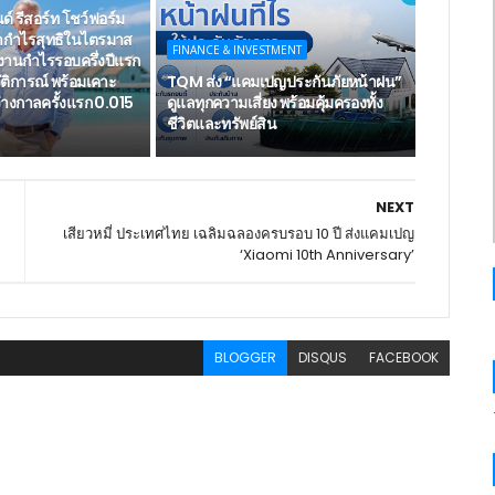
์ รีสอร์ท โชว์ฟอร์ม
ทำกำไรสุทธิในไตรมาส
FINANCE & INVESTMENT
ยงานกำไรรอบครึ่งปีแรก
ัติการณ์ พร้อมเคาะ
TQM ส่ง “แคมเปญประกันภัยหน้าฝน”
่างกาลครั้งแรก 0.015
ดูแลทุกความเสี่ยง พร้อมคุ้มครองทั้ง
ชีวิตและทรัพย์สิน
NEXT
เสียวหมี่ ประเทศไทย เฉลิมฉลองครบรอบ 10 ปี ส่งแคมเปญ
‘Xiaomi 10th Anniversary’
BLOGGER
DISQUS
FACEBOOK