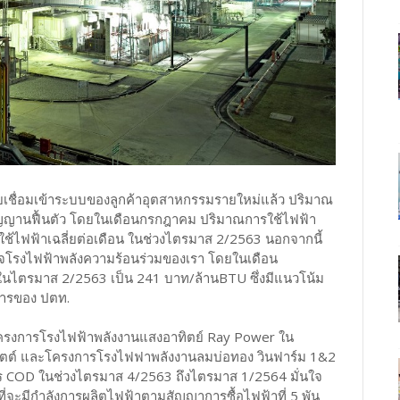
ยเชื่อมเข้าระบบของลูกค้าอุตสาหกรรมรายใหม่แล้ว ปริมาณ
สัญญานฟื้นตัว โดยในเดือนกรกฎาคม ปริมาณการใช้ไฟฟ้า
ช้ไฟฟ้าเฉลี่ยต่อเดือน ในช่วงไตรมาส 2/2563 นอกจากนี้
กิจโรงไฟฟ้าพลังความร้อนร่วมของเรา โดยในเดือน
ในไตรมาส 2/2563 เป็น 241 บาท/ล้านBTU ซึ่งมีแนวโน้ม
การของ ปตท.
ยโครงการโรงไฟฟ้าพลังงานแสงอาทิตย์ Ray Power ใน
ะวัตต์ และโครงการโรงไฟฟาพลังงานลมบ่อทอง วินฟาร์ม 1&2
าร COD ในช่วงไตรมาส 4/2563 ถึงไตรมาส 1/2564 มั่นใจ
้ที่จะมีกำลังการผลิตไฟฟ้าตามสัญญาการซื้อไฟฟ้าที่ 5 พัน