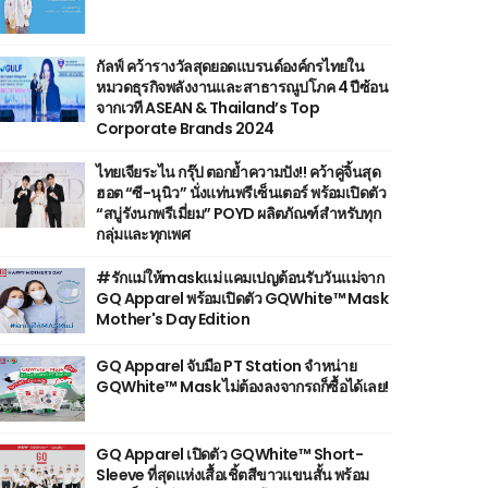
กัลฟ์ คว้ารางวัลสุดยอดแบรนด์องค์กรไทยใน
หมวดธุรกิจพลังงานและสาธารณูปโภค 4 ปีซ้อน
จากเวที ASEAN & Thailand’s Top
Corporate Brands 2024
ไทยเจียระไน กรุ๊ป ตอกย้ำความปัง!! คว้าคู่จิ้นสุด
ฮอต “ซี-นุนิว” นั่งแท่นพรีเซ็นเตอร์ พร้อมเปิดตัว
“สบู่รังนกพรีเมี่ยม” POYD ผลิตภัณฑ์สำหรับทุก
กลุ่มและทุกเพศ
#รักแม่ให้maskแม่ แคมเปญต้อนรับวันแม่จาก
GQ Apparel พร้อมเปิดตัว GQWhite™ Mask
Mother's Day Edition
GQ Apparel จับมือ PT Station จำหน่าย
GQWhite™ Mask ไม่ต้องลงจากรถก็ซื้อได้เลย!
GQ Apparel เปิดตัว GQWhite™ Short-
Sleeve ที่สุดแห่งเสื้อเชิ้ตสีขาวแขนสั้น พร้อม