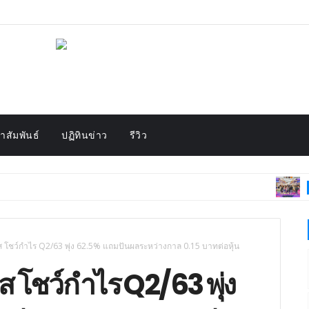
สัมพันธ์
ปฏิทินข่าว
รีวิว
HIGHLIGHT
ชว์กำไร Q2/63 พุ่ง 62.5% แถมปันผลระหว่างกาล 0.15 บาทต่อหุ้น
โชว์กำไร Q2/63 พุ่ง