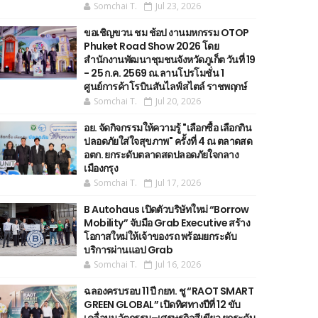
Somchai T.
Jul 23, 2026
ขอเชิญขวน ชม ช้อป งานมหกรรม OTOP
Phuket Road Show 2026 โดย
สำนักงานพัฒนาชุมชนจังหวัดภูเก็ต วันที่ 19
- 25 ก.ค. 2569 ณ.ลานโปรโมชั่น 1
ศูนย์การค้าโรบินสันไลฟ์สไตล์ ราชพฤกษ์
Somchai T.
Jul 20, 2026
อย. จัดกิจกรรมให้ความรู้ "เลือกซื้อ เลือกกิน
ปลอดภัยใส่ใจสุขภาพ" ครั้งที่ 4 ณ ตลาดสด
อตก. ยกระดับตลาดสดปลอดภัยใจกลาง
เมืองกรุง
Somchai T.
Jul 17, 2026
B Autohaus เปิดตัวบริษัทใหม่ “Borrow
Mobility” จับมือ Grab Executive สร้าง
โอกาสใหม่ให้เจ้าของรถ พร้อมยกระดับ
บริการผ่านแอป Grab
Somchai T.
Jul 16, 2026
ฉลองครบรอบ 11 ปี กยท. ชู “RAOT SMART
GREEN GLOBAL” เปิดทิศทางปีที่ 12 ขับ