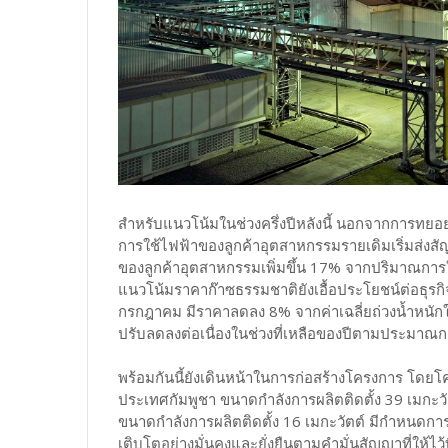
สำหรับแนวโน้มในช่วงครึ่งปีหลังนี้ นอกจากการทยอ
การใช้ไฟฟ้าของลูกค้าอุตสาหกรรมรายเดิมเริ่มส่ง
ของลูกค้าอุตสาหกรรมเพิ่มขึ้น 17% จากปริมาณการใ
แนวโน้มราคาก๊าซธรรมชาติยังเอื้อประโยชน์ต่อธุร
กรกฎาคม มีราคาลดลง 8% จากค่าเฉลี่ยถ่วงน้ำหนัก
ปรับลดลงต่อเนื่องในช่วงที่เหลือของปีตามประมาณ
พร้อมกันนี้ยังเดินหน้าในการก่อสร้างโครงการ โด
ประเทศกัมพูชา ขนาดกำลังการผลิตติดตั้ง 39 เมก
ขนาดกำลังการผลิตติดตั้ง 16 เมกะวัตต์ มีกำหนดก
เติบโตอย่างมั่นคงและยั่งยืนตามคำมั่นสัญญาที่ให้ไว