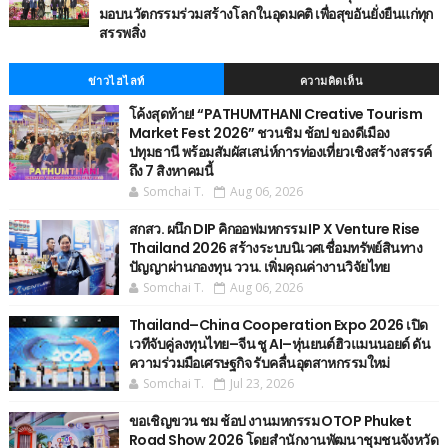
มอบนวัตกรรมร่วมสร้างโลกในอุดมคติ เพื่อสุขอันยั่งยืนแก่ทุก
สรรพสิ่ง
ข่าวไฮไลท์
ความคิดเห็น
โค้งสุดท้าย! “PATHUMTHANI Creative Tourism
Market Fest 2026” ชวนชิม ช้อป ของดีเมือง
ปทุมธานี พร้อมสัมผัสเสน่ห์การท่องเที่ยวเชิงสร้างสรรค์
ถึง 7 สิงหาคมนี้
Somchai T.
Aug 06, 2026
สกสว. ผนึก DIP คิกออฟมหกรรม IP X Venture Rise
Thailand 2026 สร้างระบบนิเวศเชื่อมทรัพย์สินทาง
ปัญญาผ่านกองทุน ววน. เพิ่มคุณค่างานวิจัยไทย
Somchai T.
Aug 06, 2026
Thailand–China Cooperation Expo 2026 เปิด
เวทีจับคู่ลงทุนไทย–จีน ชู AI–หุ่นยนต์ฮิวแมนนอยด์ ดัน
ความร่วมมือเศรษฐกิจ รับคลื่นอุตสาหกรรมใหม่
Somchai T.
Jul 23, 2026
ขอเชิญขวน ชม ช้อป งานมหกรรม OTOP Phuket
Road Show 2026 โดยสำนักงานพัฒนาชุมชนจังหวัด