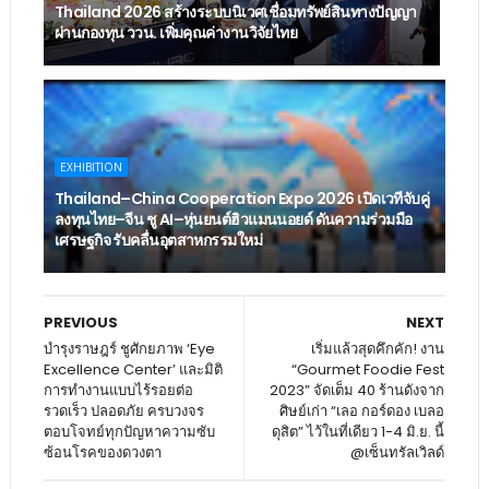
Thailand 2026 สร้างระบบนิเวศเชื่อมทรัพย์สินทางปัญญา
ผ่านกองทุน ววน. เพิ่มคุณค่างานวิจัยไทย
EXHIBITION
Thailand–China Cooperation Expo 2026 เปิดเวทีจับคู่
ลงทุนไทย–จีน ชู AI–หุ่นยนต์ฮิวแมนนอยด์ ดันความร่วมมือ
เศรษฐกิจ รับคลื่นอุตสาหกรรมใหม่
PREVIOUS
NEXT
บำรุงราษฎร์ ชูศักยภาพ ‘Eye
เริ่มแล้วสุดคึกคัก! งาน
Excellence Center’ และมิติ
“Gourmet Foodie Fest
การทำงานแบบไร้รอยต่อ
2023” จัดเต็ม 40 ร้านดังจาก
รวดเร็ว ปลอดภัย ครบวงจร
ศิษย์เก่า “เลอ กอร์ดอง เบลอ
ตอบโจทย์ทุกปัญหาความซับ
ดุสิต” ไว้ในที่เดียว 1-4 มิ.ย. นี้
ซ้อนโรคของดวงตา
@เซ็นทรัลเวิลด์