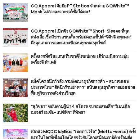
GQ Apparel จับมือ PT Station จำหน่าย GQWhite™
Mask ไม่ต้องลงจากรถก็ซื้อได้เลย!
GQ Apparel เปิดตัว GQWhite™ Short-Sleeve ที่สุด
แห่งเสื้อเชิ้ตสีขาวแขนสั้น พร้อมคอนเซ็ปต์ “จีคิวฟิตทุกคน”
ดึงจุดเด่นการออกแบบเพื่อคนทุกเพศ ทุกไซส์
ครั้งแรกที่ศรีสะเกษ! ทีมชาติไทย ปะทะ เติร์กเมนิสถาน อุ่น
เครื่องฟีฟ่าเดย์
แม็คโคร ผนึกกำลัง กรมพัฒนาธุรกิจการค้า – สมาคมเชฟ
ประเทศไทย “ติดปีกร้านอาหาร” สนับสนุนธุรกิจรายย่อย ช่วย
ฟื้นฟูกิจการหลังผ่านวิกฤต
“สุวิชยา” ขยับตามผู้นำ 4 สโตรค จบรอบสองศึก“วีเมนส์ อ
เมเจอร์ เอเชีย-แปซิฟิก” ที่พัทยา
เปิดตัว MQDC Idyllias "เมตตาเวิร์ส" (Metta-verse) ครั้ง
แรกในโลกที่เชื่อมโยงโลกจริงกับโลกเสมือนทุกมิติ พร้อมส่ง