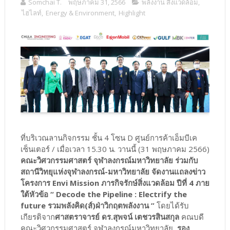
Somchai T.
พฤษภาคม 31, 2566
พลังงาน สิ่งแวดล้อม
,
ไฮไลท์
,
Energy & Environment
,
Highlight
ที่บริเวณลานกิจกรรม ชั้น 4 โซน D ศูนย์การค้าเอ็มบีเค
เซ็นเตอร์ / เมื่อเวลา 15.30 น. วานนี้ (31 พฤษภาคม 2566)
คณะวิศวกรรมศาสตร์ จุฬาลงกรณ์มหาวิทยาลัย ร่วมกับ
สถานีวิทยุแห่งจุฬาลงกรณ์-มหาวิทยาลัย จัดงานแถลงข่าว
โครงการ Envi Mission ภารกิจรักษ์สิ่งแวดล้อม ปีที่ 4 ภาย
ใต้หัวข้อ “ Decode the Pipeline : Electrify the
future รวมพลังคิด(ส์)ฝ่าวิกฤตพลังงาน ”
โดยได้รับ
เกียรติจาก
ศาสตราจารย์ ดร.สุพจน์ เตชวรสินสกุล
คณบดี
คณะวิศวกรรมศาสตร์ จุฬาลงกรณ์มหาวิทยาลัย,
รอง