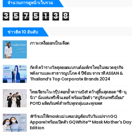
จำนวนการดูหน้าเว็บรวม
3
5
7
5
1
3
8
ข่าวฮิต 10 อันดับ
ภาวะเหงื่อออกเป็นเลือด
กัลฟ์ คว้ารางวัลสุดยอดแบรนด์องค์กรไทยในหมวดธุรกิจ
พลังงานและสาธารณูปโภค 4 ปีซ้อน จากเวที ASEAN &
Thailand’s Top Corporate Brands 2024
ไทยเจียระไน กรุ๊ป ตอกย้ำความปัง!! คว้าคู่จิ้นสุดฮอต “ซี-นุ
นิว” นั่งแท่นพรีเซ็นเตอร์ พร้อมเปิดตัว “สบู่รังนกพรีเมี่ยม”
POYD ผลิตภัณฑ์สำหรับทุกกลุ่มและทุกเพศ
#รักแม่ให้maskแม่ แคมเปญต้อนรับวันแม่จาก GQ
Apparel พร้อมเปิดตัว GQWhite™ Mask Mother's Day
Edition