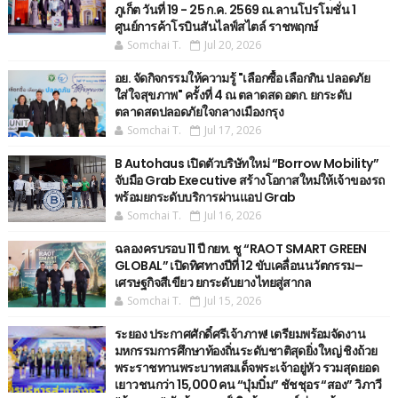
ภูเก็ต วันที่ 19 - 25 ก.ค. 2569 ณ.ลานโปรโมชั่น 1
ศูนย์การค้าโรบินสันไลฟ์สไตล์ ราชพฤกษ์
Somchai T.
Jul 20, 2026
อย. จัดกิจกรรมให้ความรู้ "เลือกซื้อ เลือกกิน ปลอดภัย
ใส่ใจสุขภาพ" ครั้งที่ 4 ณ ตลาดสด อตก. ยกระดับ
ตลาดสดปลอดภัยใจกลางเมืองกรุง
Somchai T.
Jul 17, 2026
B Autohaus เปิดตัวบริษัทใหม่ “Borrow Mobility”
จับมือ Grab Executive สร้างโอกาสใหม่ให้เจ้าของรถ
พร้อมยกระดับบริการผ่านแอป Grab
Somchai T.
Jul 16, 2026
ฉลองครบรอบ 11 ปี กยท. ชู “RAOT SMART GREEN
GLOBAL” เปิดทิศทางปีที่ 12 ขับเคลื่อนนวัตกรรม–
เศรษฐกิจสีเขียว ยกระดับยางไทยสู่สากล
Somchai T.
Jul 15, 2026
ระยอง ประกาศศักดิ์ศรีเจ้าภาพ! เตรียมพร้อมจัดงาน
มหกรรมการศึกษาท้องถิ่นระดับชาติสุดยิ่งใหญ่ ชิงถ้วย
พระราชทานพระบาทสมเด็จพระเจ้าอยู่หัว รวมสุดยอด
เยาวชนกว่า 15,000 คน “บุ๋มบิ๋ม” ชัชชุอร “สอง” วิภาวี