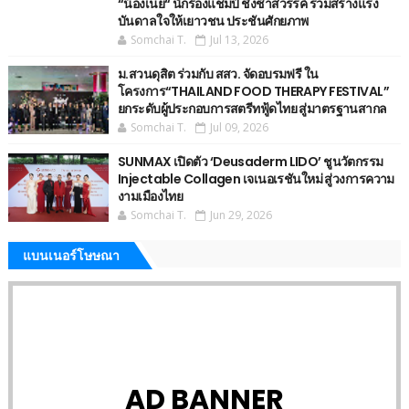
“น้องเนย“ นักร้องแชมป์ ชิงช้าสวรรค์ ร่วมสร้างแรง
บันดาลใจให้เยาวชน ประชันศักยภาพ
Somchai T.
Jul 13, 2026
ม.สวนดุสิต ร่วมกับ สสว. จัดอบรมฟรี ใน
โครงการ“THAILAND FOOD THERAPY FESTIVAL”
ยกระดับผู้ประกอบการสตรีทฟู้ดไทย สู่มาตรฐานสากล
Somchai T.
Jul 09, 2026
SUNMAX เปิดตัว ‘Deusaderm LIDO’ ชูนวัตกรรม
Injectable Collagen เจเนอเรชันใหม่ สู่วงการความ
งามเมืองไทย
Somchai T.
Jun 29, 2026
แบนเนอร์โษษณา
AD BANNER