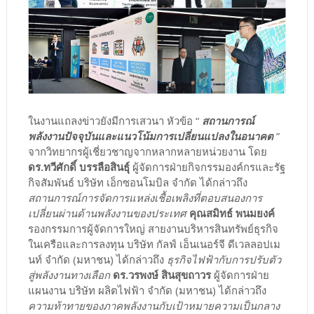
ในงานแถลงข่าวยังมีการเสวนา หัวข้อ “
สถานการณ์
พลังงานปัจจุบันและแนวโน้มการเปลี่ยนแปลงในอนาคต
”
จากวิทยากรผู้เชี่ยวชาญจากหลากหลายหน่วยงาน โดย
ดร.ทวีศักดิ์ บรรลือสินธุ์
ผู้จัดการฝ่ายกิจกรรมองค์กรและรัฐ
กิจสัมพันธ์ บริษัท เอ็กซอนโมบิล จำกัด ได้กล่าวถึง
สถานการณ์การจัดการแหล่งเชื้อเพลิงที่ตอบสนองการ
เปลี่ยนผ่านด้านพลังงานของประเทศ
คุณสมิทธ์ พนมยงค์
รองกรรมการผู้จัดการใหญ่ สายงานบริหารสินทรัพย์ธุรกิจ
ในเครือและการลงทุน บริษัท กัลฟ์ เอ็นเนอร์จี ดีเวลลอปเม
นท์ จำกัด (มหาชน) ได้กล่าวถึง
ธุรกิจไฟฟ้ากับการปรับตัว
สู่พลังงานทางเลือก
ดร.วรพงษ์ สินสุขถาวร
ผู้จัดการฝ่าย
แผนงาน บริษัท ผลิตไฟฟ้า จำกัด (มหาชน) ได้กล่าวถึง
ความท้าทายของภาคพลังงานกับเป้าหมายความเป็นกลาง