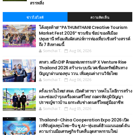
สรรพสิ่ง
ข่าวไฮไลท์
ความคิดเห็น
โค้งสุดท้าย! “PATHUMTHANI Creative Tourism
Market Fest 2026” ชวนชิม ช้อป ของดีเมือง
ปทุมธานี พร้อมสัมผัสเสน่ห์การท่องเที่ยวเชิงสร้างสรรค์
ถึง 7 สิงหาคมนี้
Somchai T.
Aug 06, 2026
สกสว. ผนึก DIP คิกออฟมหกรรม IP X Venture Rise
Thailand 2026 สร้างระบบนิเวศเชื่อมทรัพย์สินทาง
ปัญญาผ่านกองทุน ววน. เพิ่มคุณค่างานวิจัยไทย
Somchai T.
Aug 06, 2026
ครั้งแรกในไทย! สจด. เปิดตัวสาขา ‘เทคโนโลยีการสร้าง
และซ่อมบำรุงเครื่องดนตรีไทย’ ​ถอดรหัสภูมิปัญญา
ปราชญ์ชาวบ้าน ยกระดับช่างดนตรีไทยสู่มืออาชีพ
Somchai T.
Aug 05, 2026
Thailand–China Cooperation Expo 2026 เปิด
เวทีจับคู่ลงทุนไทย–จีน ชู AI–หุ่นยนต์ฮิวแมนนอยด์ ดัน
ความร่วมมือเศรษฐกิจ รับคลื่นอุตสาหกรรมใหม่