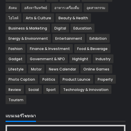
สังคม
อสังหาริมทรัพย์
อาหาร เครื่องดื่ม
อุตสาหกรรม
ไฮไลท์
Arts & Culture
Beauty & Health
Business & Marketing
Digital
Education
Energy & Environment
Entertainment
Exhibition
Fashion
Finance & Investment
Food & Beverage
Gadget
Government & NPO
Highlight
Industry
Lifestyle
Motor
News Calendar
Online Games
Photo Caption
Politics
Product Launce
Property
Review
Social
Sport
Technology & Innovation
Tourism
แบนเนอร์โฆษณา