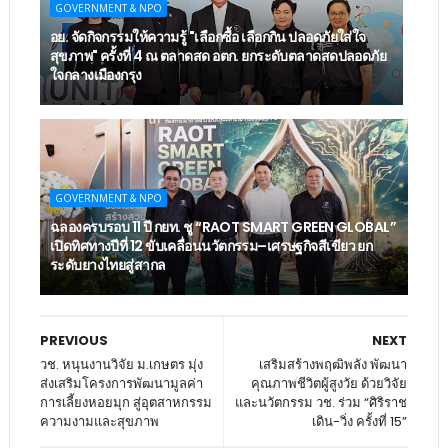
GOVERNMENT & NPO
อย. จัดกิจกรรมให้ความรู้ "เลือกซื้อ เลือกกิน ปลอดภัยใส่ใจ
สุขภาพ" ครั้งที่ 4 ณ ตลาดสด อตก. ยกระดับตลาดสดปลอดภัย
ใจกลางเมืองกรุง
GOVERNMENT & NPO
ฉลองครบรอบ 11 ปี กยท. ชู “RAOT SMART GREEN GLOBAL”
เปิดทิศทางปีที่ 12 ขับเคลื่อนนวัตกรรม–เศรษฐกิจสีเขียว ยก
ระดับยางไทยสู่สากล
PREVIOUS
NEXT
วช. หนุนงานวิจัย ม.เกษตร มุ่ง
เสริมสร้างพฤฒิพลัง พัฒนา
ส่งเสริมโครงการพัฒนามูลค่า
คุณภาพชีวิตผู้สูงวัย ด้วยวิจัย
การเลี้ยงหอยมุก สู่อุตสาหกรรม
และนวัตกรรม วช. ร่วม “ศิริราช
ความงามและสุขภาพ
เดิน-วิ่ง ครั้งที่ 15”