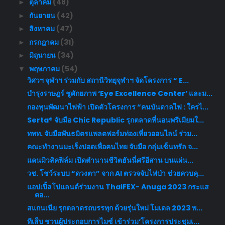
ตุลาคม
(48)
►
กันยายน
(42)
►
สิงหาคม
(47)
►
กรกฎาคม
(31)
►
มิถุนายน
(34)
►
พฤษภาคม
(54)
▼
วิศวฯ จุฬาฯ ร่วมกับ สถานีวิทยุจุฬาฯ จัดโครงการ “ E...
บำรุงราษฎร์ ชูศักยภาพ ‘Eye Excellence Center’ และม...
กองทุนพัฒนาไฟฟ้า เปิดตัวโครงการ “คนบันดาลไฟ : ใครไ...
Serta® จับมือ Chic Republic รุกตลาดที่นอนพรีเมียมใ...
ททท. จับมือพันธมิตรแพลตฟอร์มท่องเที่ยวออนไลน์ ร่วม...
คณะทำงานมะเร็งปอดเพื่อคนไทย จับมือ กลุ่มเซ็นทรัล จ...
แคนมิวสิคฟิล์ม เปิดตำนานชีวิตฮันนี่ศรีอีสาน บนแผ่น...
วช. โชว์ระบบ “ดวงตา” จาก AI ตรวจจับไฟป่า ช่วยควบคุ...
แอปเปิ้ลโปแลนด์ร่วมงาน ThaiFEX- Anuga 2023 กระแส
ตอ...
สแกนเนีย รุกตลาดรถบรรทุก ด้วยรุ่นใหม่ โมเดล 2023 พ...
ทีเส็บ ชวนผู้ประกอบการไมซ์ เข้าร่วม‘โครงการประชุมเ...