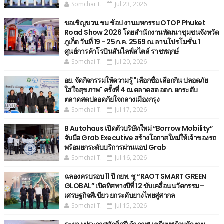
Somchai T.
Jul 23, 2026
ขอเชิญขวน ชม ช้อป งานมหกรรม OTOP Phuket
Road Show 2026 โดยสำนักงานพัฒนาชุมชนจังหวัด
ภูเก็ต วันที่ 19 - 25 ก.ค. 2569 ณ.ลานโปรโมชั่น 1
ศูนย์การค้าโรบินสันไลฟ์สไตล์ ราชพฤกษ์
Somchai T.
Jul 20, 2026
อย. จัดกิจกรรมให้ความรู้ "เลือกซื้อ เลือกกิน ปลอดภัย
ใส่ใจสุขภาพ" ครั้งที่ 4 ณ ตลาดสด อตก. ยกระดับ
ตลาดสดปลอดภัยใจกลางเมืองกรุง
Somchai T.
Jul 17, 2026
B Autohaus เปิดตัวบริษัทใหม่ “Borrow Mobility”
จับมือ Grab Executive สร้างโอกาสใหม่ให้เจ้าของรถ
พร้อมยกระดับบริการผ่านแอป Grab
Somchai T.
Jul 16, 2026
ฉลองครบรอบ 11 ปี กยท. ชู “RAOT SMART GREEN
GLOBAL” เปิดทิศทางปีที่ 12 ขับเคลื่อนนวัตกรรม–
เศรษฐกิจสีเขียว ยกระดับยางไทยสู่สากล
Somchai T.
Jul 15, 2026