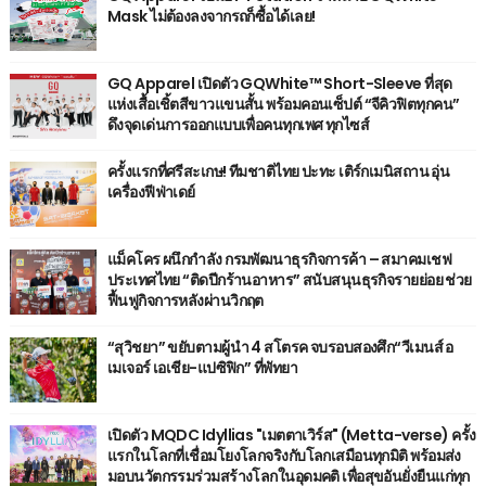
Mask ไม่ต้องลงจากรถก็ซื้อได้เลย!
GQ Apparel เปิดตัว GQWhite™ Short-Sleeve ที่สุด
แห่งเสื้อเชิ้ตสีขาวแขนสั้น พร้อมคอนเซ็ปต์ “จีคิวฟิตทุกคน”
ดึงจุดเด่นการออกแบบเพื่อคนทุกเพศ ทุกไซส์
ครั้งแรกที่ศรีสะเกษ! ทีมชาติไทย ปะทะ เติร์กเมนิสถาน อุ่น
เครื่องฟีฟ่าเดย์
แม็คโคร ผนึกกำลัง กรมพัฒนาธุรกิจการค้า – สมาคมเชฟ
ประเทศไทย “ติดปีกร้านอาหาร” สนับสนุนธุรกิจรายย่อย ช่วย
ฟื้นฟูกิจการหลังผ่านวิกฤต
“สุวิชยา” ขยับตามผู้นำ 4 สโตรค จบรอบสองศึก“วีเมนส์ อ
เมเจอร์ เอเชีย-แปซิฟิก” ที่พัทยา
เปิดตัว MQDC Idyllias "เมตตาเวิร์ส" (Metta-verse) ครั้ง
แรกในโลกที่เชื่อมโยงโลกจริงกับโลกเสมือนทุกมิติ พร้อมส่ง
มอบนวัตกรรมร่วมสร้างโลกในอุดมคติ เพื่อสุขอันยั่งยืนแก่ทุก