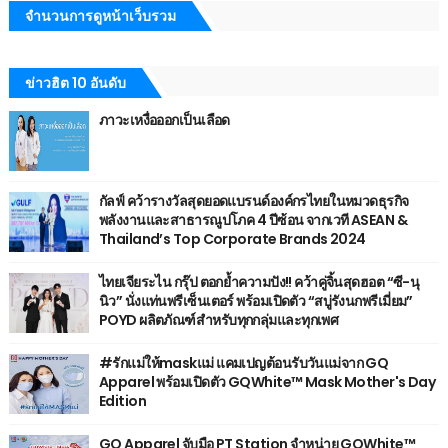
จำนวนการดูหน้าเว็บรวม
ข่าวฮิต 10 อันดับ
ภาวะเหงื่อออกเป็นเลือด
กัลฟ์ คว้ารางวัลสุดยอดแบรนด์องค์กรไทยในหมวดธุรกิจ
พลังงานและสาธารณูปโภค 4 ปีซ้อน จากเวที ASEAN &
Thailand’s Top Corporate Brands 2024
ไทยเจียระไน กรุ๊ป ตอกย้ำความปัง!! คว้าคู่จิ้นสุดฮอต “ซี-นุ
นิว” นั่งแท่นพรีเซ็นเตอร์ พร้อมเปิดตัว “สบู่รังนกพรีเมี่ยม”
POYD ผลิตภัณฑ์สำหรับทุกกลุ่มและทุกเพศ
#รักแม่ให้maskแม่ แคมเปญต้อนรับวันแม่จาก GQ
Apparel พร้อมเปิดตัว GQWhite™ Mask Mother's Day
Edition
GQ Apparel จับมือ PT Station จำหน่าย GQWhite™