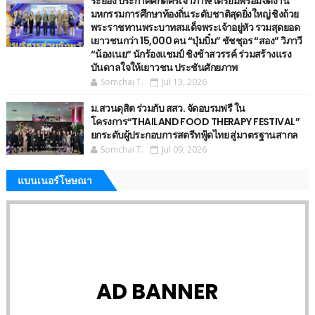
ระยอง ประกาศศักดิ์ศรีเจ้าภาพ! เตรียมพร้อมจัดงาน
มหกรรมการศึกษาท้องถิ่นระดับชาติสุดยิ่งใหญ่ ชิงถ้วย
พระราชทานพระบาทสมเด็จพระเจ้าอยู่หัว รวมสุดยอด
เยาวชนกว่า 15,000 คน “บุ๋มบิ๋ม” ชัชชุอร “สอง” วิภาวี
“น้องเนย“ นักร้องแชมป์ ชิงช้าสวรรค์ ร่วมสร้างแรง
บันดาลใจให้เยาวชน ประชันศักยภาพ
Somchai T.
Jul 13, 2026
ม.สวนดุสิต ร่วมกับ สสว. จัดอบรมฟรี ใน
โครงการ“THAILAND FOOD THERAPY FESTIVAL”
ยกระดับผู้ประกอบการสตรีทฟู้ดไทย สู่มาตรฐานสากล
Somchai T.
Jul 09, 2026
แบนเนอร์โษษณา
AD BANNER