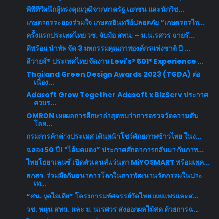
พีพีทีวีผนึกผู้ทรงคุณวุฒิจากภาครัฐ เอกชน และนักวิช...
เกษตรกรระยองร่วมใจ เกษตรอินทรีย์ปลอดภัย “เกษตรกรไท...
ครั้งแรกประเทศไทย วช. จับมือ สทน. – ม.นเรศวร ฉายรั...
ดีพร้อม นำทัพ จัด 3 มหกรรมคุณภาพองค์กรแห่งชาติ ปี ...
ลีวายส์® ประเทศไทย จัดงาน Levi's® 501® Experience ...
Thailand Green Design Awards 2023 (TGDA) ต่อ
เนื่อง...
Adasoft Grow Together Adasoft x BizServ ประกาศ
ควบร...
OMRON เผยผลการศึกษาล่าสุดพบว่าการตรวจวัดความดัน
โลห...
กรมการค้าต่างประเทศ เดินหน้าโชว์ศักยภาพข้าวไทย ในง...
ฉลอง 50 ปี! “ไอ้มดแดง” ประกาศศักดาการกลับมา กับภาพ...
ไทยโฮยาเลนซ์ เปิดตัวเลนส์แว่นตา MiYOSMART พร้อมเทค...
สกสว. ร่วมมือกับธนาคารโลกในการพัฒนานวัตกรรมในประ
เท...
“ศน. ผุดไอเดีย” โครงการมหัศจรรย์วัดไทย เผยแพร่และส...
วช. หนุน สทน. และ ม. นเรศวร ส่งออกผลไม้สด ด้วยการฉ...