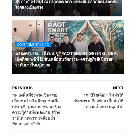
สุขภาพ" ครั้งที่ 4 ณ ตลาดสด อตก. ยกระดับตลาดสดปลอดภัย
ใจกลางเมืองกรุง
GOVERNMENT & NPO
ฉลองครบรอบ 11 ปี กยท. ชู “RAOT SMART GREEN GLOBAL”
เปิดทิศทางปีที่ 12 ขับเคลื่อนนวัตกรรม–เศรษฐกิจสีเขียว ยก
ระดับยางไทยสู่สากล
PREVIOUS
NEXT
พพ.ลงพื้นที่จังหวัดเชียงราย
“ภาษีโซเดียม” ไม่ทำให้
เยี่ยมชมโรงไฟฟ้าชุมชนเพื่อ
ประชาชนเดือดร้อน เชื่อมั่นให้
เศรษฐกิจฐานราก พร้อมสร้าง
ความเป็นธรรมทุกฝ่าย
ความรู้ด้านพืชพลังงาน สร้าง
รายได้ ลดความเหลื่อมล้ำ
พัฒนาอย่างยั่งยืน