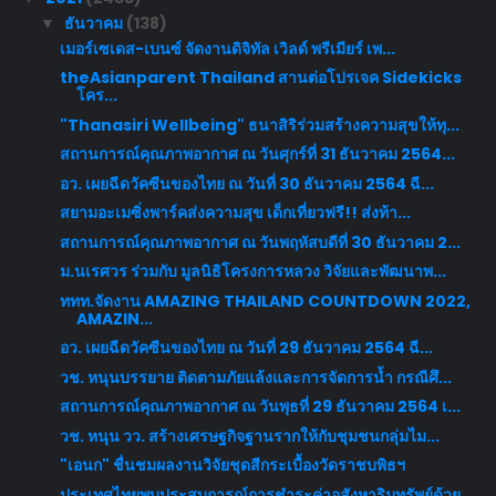
ธันวาคม
(138)
▼
เมอร์เซเดส-เบนซ์ จัดงานดิจิทัล เวิลด์ พรีเมียร์ เพ...
theAsianparent Thailand สานต่อโปรเจค Sidekicks
โคร...
"Thanasiri Wellbeing" ธนาสิริร่วมสร้างความสุขให้ทุ...
สถานการณ์คุณภาพอากาศ ณ วันศุกร์ที่ 31 ธันวาคม 2564...
อว. เผยฉีดวัคซีนของไทย ณ วันที่ 30 ธันวาคม 2564 ฉี...
สยามอะเมซิ่งพาร์คส่งความสุข เด็กเที่ยวฟรี!! ส่งท้า...
สถานการณ์คุณภาพอากาศ ณ วันพฤหัสบดีที่ 30 ธันวาคม 2...
ม.นเรศวร ร่วมกับ มูลนิธิโครงการหลวง วิจัยและพัฒนาพ...
ททท.จัดงาน AMAZING THAILAND COUNTDOWN 2022,
AMAZIN...
อว. เผยฉีดวัคซีนของไทย ณ วันที่ 29 ธันวาคม 2564 ฉี...
วช. หนุนบรรยาย ติดตามภัยแล้งและการจัดการน้ำ กรณีศึ...
สถานการณ์คุณภาพอากาศ ณ วันพุธที่ 29 ธันวาคม 2564 เ...
วช. หนุน วว. สร้างเศรษฐกิจฐานรากให้กับชุมชนกลุ่มไม...
"เอนก" ชื่นชมผลงานวิจัยชุดสีกระเบื้องวัดราชบพิธฯ
ประเทศไทยพบประสบการณ์การชำระค่าอสังหาริมทรัพย์ด้วย...