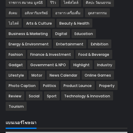
ราชการ สมาคม มูลนิธิ
รีวิว
ไลฟ์สไตล์
ศิลปะ วัฒนธรรม
สังคม
อสังหาริมทรัพย์
อาหาร เครื่องดื่ม
อุตสาหกรรม
ไฮไลท์
Arts & Culture
Beauty & Health
Business & Marketing
Digital
Education
Energy & Environment
Entertainment
Exhibition
Fashion
Finance & Investment
Food & Beverage
Gadget
Government & NPO
Highlight
Industry
Lifestyle
Motor
News Calendar
Online Games
Photo Caption
Politics
Product Launce
Property
Review
Social
Sport
Technology & Innovation
Tourism
แบนเนอร์โฆษณา