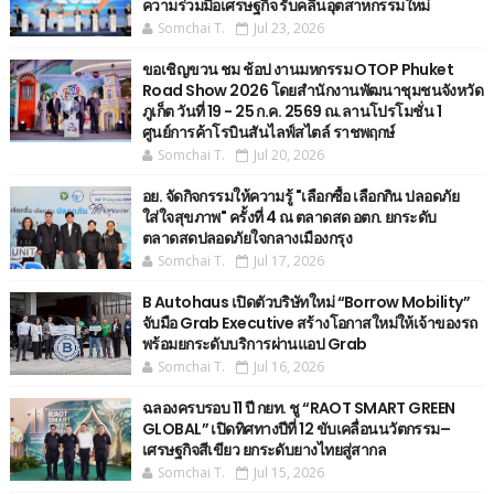
ความร่วมมือเศรษฐกิจ รับคลื่นอุตสาหกรรมใหม่
Somchai T.
Jul 23, 2026
ขอเชิญขวน ชม ช้อป งานมหกรรม OTOP Phuket
Road Show 2026 โดยสำนักงานพัฒนาชุมชนจังหวัด
ภูเก็ต วันที่ 19 - 25 ก.ค. 2569 ณ.ลานโปรโมชั่น 1
ศูนย์การค้าโรบินสันไลฟ์สไตล์ ราชพฤกษ์
Somchai T.
Jul 20, 2026
อย. จัดกิจกรรมให้ความรู้ "เลือกซื้อ เลือกกิน ปลอดภัย
ใส่ใจสุขภาพ" ครั้งที่ 4 ณ ตลาดสด อตก. ยกระดับ
ตลาดสดปลอดภัยใจกลางเมืองกรุง
Somchai T.
Jul 17, 2026
B Autohaus เปิดตัวบริษัทใหม่ “Borrow Mobility”
จับมือ Grab Executive สร้างโอกาสใหม่ให้เจ้าของรถ
พร้อมยกระดับบริการผ่านแอป Grab
Somchai T.
Jul 16, 2026
ฉลองครบรอบ 11 ปี กยท. ชู “RAOT SMART GREEN
GLOBAL” เปิดทิศทางปีที่ 12 ขับเคลื่อนนวัตกรรม–
เศรษฐกิจสีเขียว ยกระดับยางไทยสู่สากล
Somchai T.
Jul 15, 2026