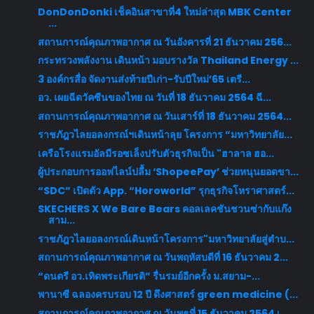
DonDonDonki เช็คอินสาขาที่4 ใหม่ล่าสุด MBK Center
...
สถานการณ์คุณภาพอากาศ ณ วันอังคารที่ 21 ธันวาคม 256...
กระทรวงพลังงาน เดินหน้า มอบรางวัล Thailand Energy ...
3 องค์กรสื่อ จัดงานส่งท้ายปีเก่า-รับปีใหม่’65 เตรี...
อว. เผยฉีดวัคซีนของไทย ณ วันที่ 18 ธันวาคม 2564 ฉี...
สถานการณ์คุณภาพอากาศ ณ วันเสาร์ที่ 18 ธันวาคม 2564...
ราชภัฎวไลยอลงกรณ์ฯเดินหน้าลุย โครงการ “มหาวิทยาลัย...
เครือโรงแรมอัลมีรอซเล็งปรับตัวธุรกิจเป็น "ฮาลาล ฮอ...
ผู้ประกอบการออฟไลน์ปลื้ม ‘ShopeePay’ ช่วยหนุนยอดขา...
“SDC” เปิดตัว App. “Horoworld” รุกธุรกิจโหราศาสตร์...
SKECHERS X We Bare Bears คอลเลคชันชวนซ่ากับแก๊ง
สาม...
ราชภัฎวไลยอลงกรณ์เดินหน้าโครงการ"มหาวิทยาลัยสู่ตำบ...
สถานการณ์คุณภาพอากาศ ณ วันพฤหัสบดีที่ 16 ธันวาคม 2...
“ดนตรี อว.เทิดพระเกียรติ” รื่นรมย์อีกครั้ง ม.สยาม-...
พานาซี ฉลองครบรอบ 12 ปี ดึงศาสตร์ green medicine (...
สถานการณ์คุณภาพอากาศ ณ วันพุธที่ 15 ธันวาคม 2564 เ...