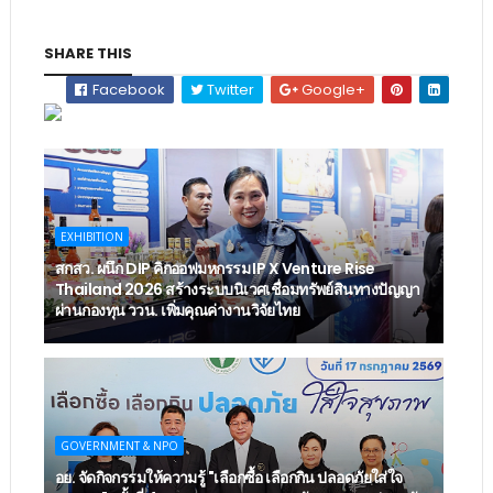
SHARE THIS
Facebook
Twitter
Google+
EXHIBITION
สกสว. ผนึก DIP คิกออฟมหกรรม IP X Venture Rise
Thailand 2026 สร้างระบบนิเวศเชื่อมทรัพย์สินทางปัญญา
ผ่านกองทุน ววน. เพิ่มคุณค่างานวิจัยไทย
GOVERNMENT & NPO
อย. จัดกิจกรรมให้ความรู้ "เลือกซื้อ เลือกกิน ปลอดภัยใส่ใจ