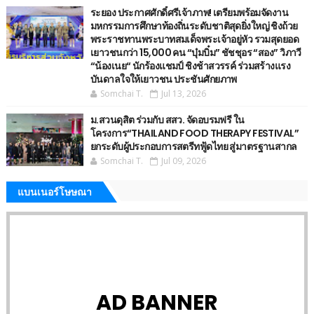
ระยอง ประกาศศักดิ์ศรีเจ้าภาพ! เตรียมพร้อมจัดงาน
มหกรรมการศึกษาท้องถิ่นระดับชาติสุดยิ่งใหญ่ ชิงถ้วย
พระราชทานพระบาทสมเด็จพระเจ้าอยู่หัว รวมสุดยอด
เยาวชนกว่า 15,000 คน “บุ๋มบิ๋ม” ชัชชุอร “สอง” วิภาวี
“น้องเนย“ นักร้องแชมป์ ชิงช้าสวรรค์ ร่วมสร้างแรง
บันดาลใจให้เยาวชน ประชันศักยภาพ
Somchai T.
Jul 13, 2026
ม.สวนดุสิต ร่วมกับ สสว. จัดอบรมฟรี ใน
โครงการ“THAILAND FOOD THERAPY FESTIVAL”
ยกระดับผู้ประกอบการสตรีทฟู้ดไทย สู่มาตรฐานสากล
Somchai T.
Jul 09, 2026
แบนเนอร์โษษณา
AD BANNER