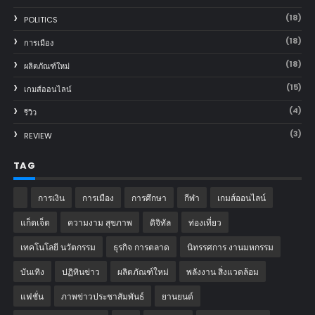
(18)
POLITICS
(18)
การเมือง
(18)
ผลิตภัณฑ์ใหม่
(15)
เกมส์ออนไลน์
(4)
รีวิว
(3)
REVIEW
TAG
การเงิน
การเมือง
การศึกษา
กีฬา
เกมส์ออนไลน์
แก็ตเจ็ต
ความงาม สุขภาพ
ดิจิทัล
ท่องเที่ยว
เทคโนโลยี นวัตกรรม
ธุรกิจ การตลาด
นิทรรศการ งานมหกรรม
บันเทิง
ปฏิทินข่าว
ผลิตภัณฑ์ใหม่
พลังงาน สิ่งแวดล้อม
แฟชั่น
ภาพข่าวประชาสัมพันธ์
‎ยานยนต์‎