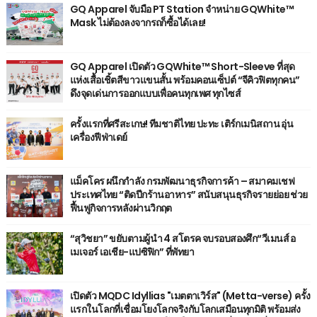
GQ Apparel จับมือ PT Station จำหน่าย GQWhite™
Mask ไม่ต้องลงจากรถก็ซื้อได้เลย!
GQ Apparel เปิดตัว GQWhite™ Short-Sleeve ที่สุด
แห่งเสื้อเชิ้ตสีขาวแขนสั้น พร้อมคอนเซ็ปต์ “จีคิวฟิตทุกคน”
ดึงจุดเด่นการออกแบบเพื่อคนทุกเพศ ทุกไซส์
ครั้งแรกที่ศรีสะเกษ! ทีมชาติไทย ปะทะ เติร์กเมนิสถาน อุ่น
เครื่องฟีฟ่าเดย์
แม็คโคร ผนึกกำลัง กรมพัฒนาธุรกิจการค้า – สมาคมเชฟ
ประเทศไทย “ติดปีกร้านอาหาร” สนับสนุนธุรกิจรายย่อย ช่วย
ฟื้นฟูกิจการหลังผ่านวิกฤต
“สุวิชยา” ขยับตามผู้นำ 4 สโตรค จบรอบสองศึก“วีเมนส์ อ
เมเจอร์ เอเชีย-แปซิฟิก” ที่พัทยา
เปิดตัว MQDC Idyllias "เมตตาเวิร์ส" (Metta-verse) ครั้ง
แรกในโลกที่เชื่อมโยงโลกจริงกับโลกเสมือนทุกมิติ พร้อมส่ง