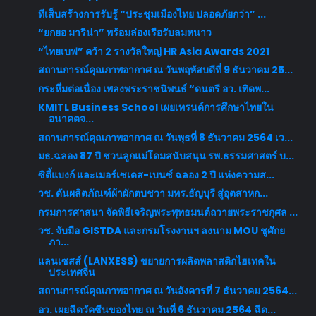
ทีเส็บสร้างการรับรู้ “ประชุมเมืองไทย ปลอดภัยกว่า” ...
“ยกยอ มาริน่า” พร้อมล่องเรือรับลมหนาว
“ไทยเบฟ” คว้า 2 รางวัลใหญ่ HR Asia Awards 2021
สถานการณ์คุณภาพอากาศ ณ วันพฤหัสบดีที่ 9 ธันวาคม 25...
กระหึ่มต่อเนื่อง เพลงพระราชนิพนธ์ “ดนตรี อว. เทิดพ...
KMITL Business School เผยเทรนด์การศึกษาไทยใน
อนาคตจ...
สถานการณ์คุณภาพอากาศ ณ วันพุธที่ 8 ธันวาคม 2564 เว...
มธ.ฉลอง 87 ปี ชวนลูกแม่โดมสนับสนุน รพ.ธรรมศาสตร์ บ...
ซิตี้แบงก์ และเมอร์เซเดส-เบนซ์ ฉลอง 2 ปี แห่งความส...
วช. ดันผลิตภัณฑ์ผ้าผักตบชวา มทร.ธัญบุรี สู่อุตสาหก...
กรมการศาสนา จัดพิธีเจริญพระพุทธมนต์ถวายพระราชกุศล ...
วช. จับมือ GISTDA และกรมโรงงานฯ ลงนาม MOU ชูศักย
ภา...
แลนเซสส์ (LANXESS) ขยายการผลิตพลาสติกไฮเทคใน
ประเทศจีน
สถานการณ์คุณภาพอากาศ ณ วันอังคารที่ 7 ธันวาคม 2564...
อว. เผยฉีดวัคซีนของไทย ณ วันที่ 6 ธันวาคม 2564 ฉีด...