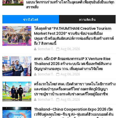
มอบนวัตกรรมร่วมสร้างโลกในอุดมคติ เพื่อสุขอันยั่งยืนแก่ทุก
สรรพสิ่ง
ข่าวไฮไลท์
ความคิดเห็น
โค้งสุดท้าย! “PATHUMTHANI Creative Tourism
Market Fest 2026” ชวนชิม ช้อป ของดีเมือง
ปทุมธานี พร้อมสัมผัสเสน่ห์การท่องเที่ยวเชิงสร้างสรรค์
ถึง 7 สิงหาคมนี้
Somchai T.
Aug 06, 2026
สกสว. ผนึก DIP คิกออฟมหกรรม IP X Venture Rise
Thailand 2026 สร้างระบบนิเวศเชื่อมทรัพย์สินทาง
ปัญญาผ่านกองทุน ววน. เพิ่มคุณค่างานวิจัยไทย
Somchai T.
Aug 06, 2026
ครั้งแรกในไทย! สจด. เปิดตัวสาขา ‘เทคโนโลยีการสร้าง
และซ่อมบำรุงเครื่องดนตรีไทย’ ​ถอดรหัสภูมิปัญญา
ปราชญ์ชาวบ้าน ยกระดับช่างดนตรีไทยสู่มืออาชีพ
Somchai T.
Aug 05, 2026
Thailand–China Cooperation Expo 2026 เปิด
เวทีจับคู่ลงทุนไทย–จีน ชู AI–หุ่นยนต์ฮิวแมนนอยด์ ดัน