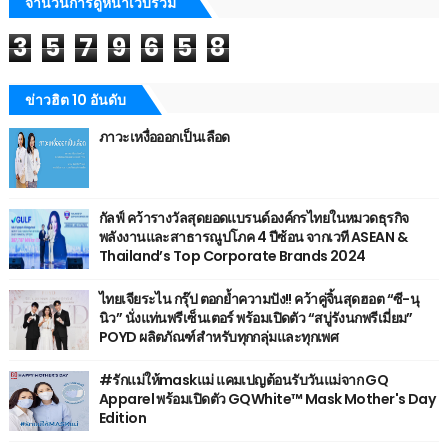
จำนวนการดูหน้าเว็บรวม
3
5
7
9
6
5
8
ข่าวฮิต 10 อันดับ
ภาวะเหงื่อออกเป็นเลือด
กัลฟ์ คว้ารางวัลสุดยอดแบรนด์องค์กรไทยในหมวดธุรกิจ
พลังงานและสาธารณูปโภค 4 ปีซ้อน จากเวที ASEAN &
Thailand’s Top Corporate Brands 2024
ไทยเจียระไน กรุ๊ป ตอกย้ำความปัง!! คว้าคู่จิ้นสุดฮอต “ซี-นุ
นิว” นั่งแท่นพรีเซ็นเตอร์ พร้อมเปิดตัว “สบู่รังนกพรีเมี่ยม”
POYD ผลิตภัณฑ์สำหรับทุกกลุ่มและทุกเพศ
#รักแม่ให้maskแม่ แคมเปญต้อนรับวันแม่จาก GQ
Apparel พร้อมเปิดตัว GQWhite™ Mask Mother's Day
Edition