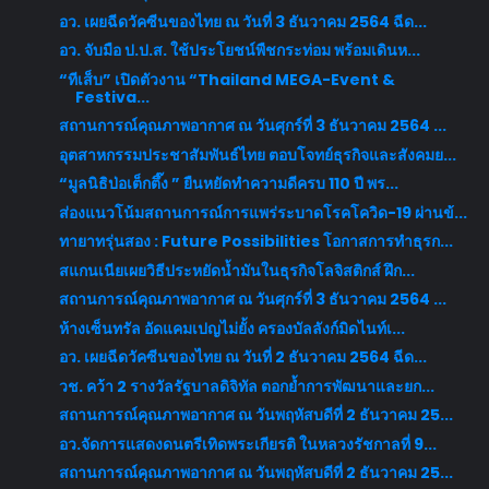
อว. เผยฉีดวัคซีนของไทย ณ วันที่ 3 ธันวาคม 2564 ฉีด...
อว. จับมือ ป.ป.ส. ใช้ประโยชน์พืชกระท่อม พร้อมเดินห...
“ทีเส็บ” เปิดตัวงาน “Thailand MEGA-Event &
Festiva...
สถานการณ์คุณภาพอากาศ ณ วันศุกร์ที่ 3 ธันวาคม 2564 ...
อุตสาหกรรมประชาสัมพันธ์ไทย ตอบโจทย์ธุรกิจและสังคมย...
“มูลนิธิป่อเต็กตึ๊ง ” ยืนหยัดทำความดีครบ 110 ปี พร...
ส่องแนวโน้มสถานการณ์การแพร่ระบาดโรคโควิด-19 ผ่านข้...
ทายาทรุ่นสอง : Future Possibilities โอกาสการทำธุรก...
สแกนเนียเผยวิธีประหยัดน้ำมันในธุรกิจโลจิสติกส์ ฝึก...
สถานการณ์คุณภาพอากาศ ณ วันศุกร์ที่ 3 ธันวาคม 2564 ...
ห้างเซ็นทรัล อัดแคมเปญไม่ยั้ง ครองบัลลังก์มิดไนท์เ...
อว. เผยฉีดวัคซีนของไทย ณ วันที่ 2 ธันวาคม 2564 ฉีด...
วช. คว้า 2 รางวัลรัฐบาลดิจิทัล ตอกย้ำการพัฒนาและยก...
สถานการณ์คุณภาพอากาศ ณ วันพฤหัสบดีที่ 2 ธันวาคม 25...
อว.จัดการแสดงดนตรีเทิดพระเกียรติ ในหลวงรัชกาลที่ 9...
สถานการณ์คุณภาพอากาศ ณ วันพฤหัสบดีที่ 2 ธันวาคม 25...