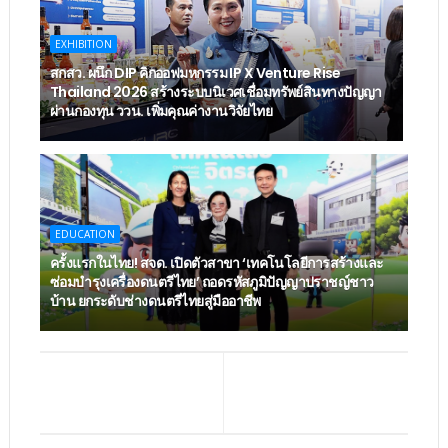
EXHIBITION
สกสว. ผนึก DIP คิกออฟมหกรรม IP X Venture Rise
Thailand 2026 สร้างระบบนิเวศเชื่อมทรัพย์สินทางปัญญา
ผ่านกองทุน ววน. เพิ่มคุณค่างานวิจัยไทย
EDUCATION
ครั้งแรกในไทย! สจด. เปิดตัวสาขา ‘เทคโนโลยีการสร้างและ
ซ่อมบำรุงเครื่องดนตรีไทย’ ​ถอดรหัสภูมิปัญญาปราชญ์ชาว
บ้าน ยกระดับช่างดนตรีไทยสู่มืออาชีพ