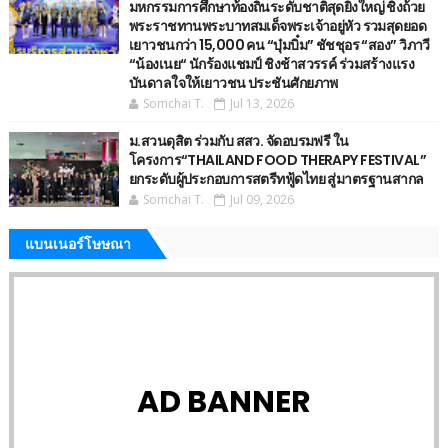
มหกรรมการศึกษาท้องถิ่นระดับชาติสุดยิ่งใหญ่ ชิงถ้วย
พระราชทานพระบาทสมเด็จพระเจ้าอยู่หัว รวมสุดยอด
เยาวชนกว่า 15,000 คน “บุ๋มบิ๋ม” ชัชชุอร “สอง” วิภาวี
“น้องเนย“ นักร้องแชมป์ ชิงช้าสวรรค์ ร่วมสร้างแรง
บันดาลใจให้เยาวชน ประชันศักยภาพ
Somchai T.
Jul 13, 2026
ม.สวนดุสิต ร่วมกับ สสว. จัดอบรมฟรี ใน
โครงการ“THAILAND FOOD THERAPY FESTIVAL”
ยกระดับผู้ประกอบการสตรีทฟู้ดไทย สู่มาตรฐานสากล
Somchai T.
Jul 09, 2026
แบนเนอร์โษษณา
AD BANNER