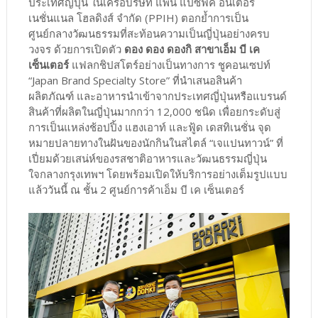
ประเทศญี่ปุ่น ในเครือบริษัท แพน แปซิฟิค อินเตอร์
เนชั่นแนล โฮลดิงส์ จำกัด (PPIH) ตอกย้ำการเป็น
ศูนย์กลางวัฒนธรรมที่สะท้อนความเป็นญี่ปุ่นอย่างครบ
วงจร ด้วยการเปิดตัว
ดอง ดอง ดองกิ สาขาเอ็ม บี เค
เซ็นเตอร์
แฟลกชิปสโตร์อย่างเป็นทางการ ชูคอนเซปท์
“Japan Brand Specialty Store” ที่นำเสนอสินค้า
ผลิตภัณฑ์ และอาหารนำเข้าจากประเทศญี่ปุ่นหรือแบรนด์
สินค้าที่ผลิตในญี่ปุ่นมากกว่า 12,000 ชนิด เพื่อยกระดับสู่
การเป็นแหล่งช้อปปิ้ง แฮงเอาท์ และฟู้ด เดสทิเนชั่น จุด
หมายปลายทางในฝันของนักกินในสไตล์ “เจแปนทาวน์” ที่
เปี่ยมด้วยเสน่ห์ของรสชาติอาหารและวัฒนธรรมญี่ปุ่น
ใจกลางกรุงเทพฯ โดยพร้อมเปิดให้บริการอย่างเต็มรูปแบบ
แล้ววันนี้ ณ ชั้น 2 ศูนย์การค้าเอ็ม บี เค เซ็นเตอร์