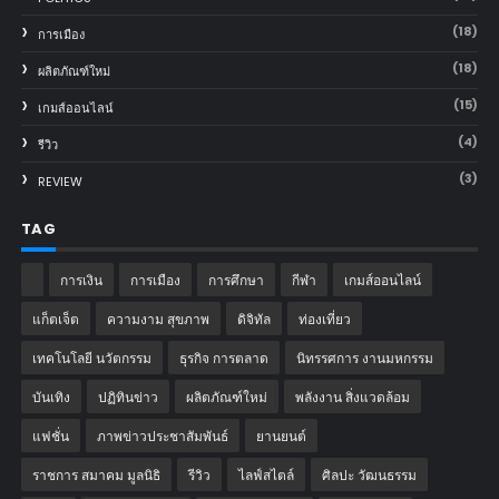
(18)
การเมือง
(18)
ผลิตภัณฑ์ใหม่
(15)
เกมส์ออนไลน์
(4)
รีวิว
(3)
REVIEW
TAG
การเงิน
การเมือง
การศึกษา
กีฬา
เกมส์ออนไลน์
แก็ตเจ็ต
ความงาม สุขภาพ
ดิจิทัล
ท่องเที่ยว
เทคโนโลยี นวัตกรรม
ธุรกิจ การตลาด
นิทรรศการ งานมหกรรม
บันเทิง
ปฏิทินข่าว
ผลิตภัณฑ์ใหม่
พลังงาน สิ่งแวดล้อม
แฟชั่น
ภาพข่าวประชาสัมพันธ์
‎ยานยนต์‎
ราชการ สมาคม มูลนิธิ
รีวิว
ไลฟ์สไตล์
ศิลปะ วัฒนธรรม