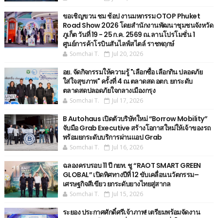
ขอเชิญขวน ชม ช้อป งานมหกรรม OTOP Phuket
Road Show 2026 โดยสำนักงานพัฒนาชุมชนจังหวัด
ภูเก็ต วันที่ 19 - 25 ก.ค. 2569 ณ.ลานโปรโมชั่น 1
ศูนย์การค้าโรบินสันไลฟ์สไตล์ ราชพฤกษ์
Somchai T.
Jul 20, 2026
อย. จัดกิจกรรมให้ความรู้ "เลือกซื้อ เลือกกิน ปลอดภัย
ใส่ใจสุขภาพ" ครั้งที่ 4 ณ ตลาดสด อตก. ยกระดับ
ตลาดสดปลอดภัยใจกลางเมืองกรุง
Somchai T.
Jul 17, 2026
B Autohaus เปิดตัวบริษัทใหม่ “Borrow Mobility”
จับมือ Grab Executive สร้างโอกาสใหม่ให้เจ้าของรถ
พร้อมยกระดับบริการผ่านแอป Grab
Somchai T.
Jul 16, 2026
ฉลองครบรอบ 11 ปี กยท. ชู “RAOT SMART GREEN
GLOBAL” เปิดทิศทางปีที่ 12 ขับเคลื่อนนวัตกรรม–
เศรษฐกิจสีเขียว ยกระดับยางไทยสู่สากล
Somchai T.
Jul 15, 2026
ระยอง ประกาศศักดิ์ศรีเจ้าภาพ! เตรียมพร้อมจัดงาน