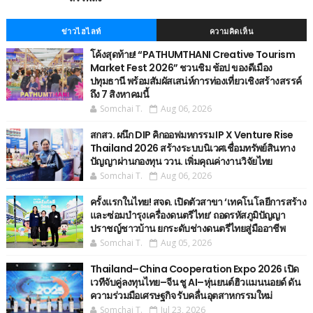
ข่าวไฮไลท์
ความคิดเห็น
โค้งสุดท้าย! “PATHUMTHANI Creative Tourism
Market Fest 2026” ชวนชิม ช้อป ของดีเมือง
ปทุมธานี พร้อมสัมผัสเสน่ห์การท่องเที่ยวเชิงสร้างสรรค์
ถึง 7 สิงหาคมนี้
Somchai T.
Aug 06, 2026
สกสว. ผนึก DIP คิกออฟมหกรรม IP X Venture Rise
Thailand 2026 สร้างระบบนิเวศเชื่อมทรัพย์สินทาง
ปัญญาผ่านกองทุน ววน. เพิ่มคุณค่างานวิจัยไทย
Somchai T.
Aug 06, 2026
ครั้งแรกในไทย! สจด. เปิดตัวสาขา ‘เทคโนโลยีการสร้าง
และซ่อมบำรุงเครื่องดนตรีไทย’ ​ถอดรหัสภูมิปัญญา
ปราชญ์ชาวบ้าน ยกระดับช่างดนตรีไทยสู่มืออาชีพ
Somchai T.
Aug 05, 2026
Thailand–China Cooperation Expo 2026 เปิด
เวทีจับคู่ลงทุนไทย–จีน ชู AI–หุ่นยนต์ฮิวแมนนอยด์ ดัน
ความร่วมมือเศรษฐกิจ รับคลื่นอุตสาหกรรมใหม่
Somchai T.
Jul 23, 2026