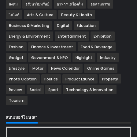
สังคม
อสังหาริมทรัพย์
อาหาร เครื่องดื่ม
อุตสาหกรรม
ไฮไลท์
Arts & Culture
Beauty & Health
Business & Marketing
Digital
Education
Energy & Environment
Entertainment
Exhibition
Fashion
Finance & Investment
Food & Beverage
Gadget
Government & NPO
Highlight
Industry
Lifestyle
Motor
News Calendar
Online Games
Photo Caption
Politics
Product Launce
Property
Review
Social
Sport
Technology & Innovation
Tourism
แบนเนอร์โฆษณา