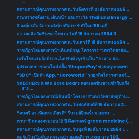
...
สถานการณ์คุณภาพอากาศ ณ วันอังคารที่ 21 ธันวาคม 256...
กระทรวงพลังงาน เดินหน้า มอบรางวัล Thailand Energy ...
3 องค์กรสื่อ จัดงานส่งท้ายปีเก่า-รับปีใหม่’65 เตรี...
อว. เผยฉีดวัคซีนของไทย ณ วันที่ 18 ธันวาคม 2564 ฉี...
สถานการณ์คุณภาพอากาศ ณ วันเสาร์ที่ 18 ธันวาคม 2564...
ราชภัฎวไลยอลงกรณ์ฯเดินหน้าลุย โครงการ “มหาวิทยาลัย...
เครือโรงแรมอัลมีรอซเล็งปรับตัวธุรกิจเป็น "ฮาลาล ฮอ...
ผู้ประกอบการออฟไลน์ปลื้ม ‘ShopeePay’ ช่วยหนุนยอดขา...
“SDC” เปิดตัว App. “Horoworld” รุกธุรกิจโหราศาสตร์...
SKECHERS X We Bare Bears คอลเลคชันชวนซ่ากับแก๊ง
สาม...
ราชภัฎวไลยอลงกรณ์เดินหน้าโครงการ"มหาวิทยาลัยสู่ตำบ...
สถานการณ์คุณภาพอากาศ ณ วันพฤหัสบดีที่ 16 ธันวาคม 2...
“ดนตรี อว.เทิดพระเกียรติ” รื่นรมย์อีกครั้ง ม.สยาม-...
พานาซี ฉลองครบรอบ 12 ปี ดึงศาสตร์ green medicine (...
สถานการณ์คุณภาพอากาศ ณ วันพุธที่ 15 ธันวาคม 2564 เ...
พบกับโปรโมชั่นลดกระหน่ำ สูงสุดถึง 17,400 บาท ได้ที...