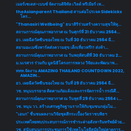
เมอร์เซเดส-เบนซ์ จัดงานดิจิทัล เวิลด์ พรีเมียร์ เพ...
theAsianparent Thailand สานต่อโปรเจค Sidekicks
โคร...
"Thanasiri Wellbeing" ธนาสิริร่วมสร้างความสุขให้ทุ...
สถานการณ์คุณภาพอากาศ ณ วันศุกร์ที่ 31 ธันวาคม 2564...
อว. เผยฉีดวัคซีนของไทย ณ วันที่ 30 ธันวาคม 2564 ฉี...
สยามอะเมซิ่งพาร์คส่งความสุข เด็กเที่ยวฟรี!! ส่งท้า...
สถานการณ์คุณภาพอากาศ ณ วันพฤหัสบดีที่ 30 ธันวาคม 2...
ม.นเรศวร ร่วมกับ มูลนิธิโครงการหลวง วิจัยและพัฒนาพ...
ททท.จัดงาน AMAZING THAILAND COUNTDOWN 2022,
AMAZIN...
อว. เผยฉีดวัคซีนของไทย ณ วันที่ 29 ธันวาคม 2564 ฉี...
วช. หนุนบรรยาย ติดตามภัยแล้งและการจัดการน้ำ กรณีศึ...
สถานการณ์คุณภาพอากาศ ณ วันพุธที่ 29 ธันวาคม 2564 เ...
วช. หนุน วว. สร้างเศรษฐกิจฐานรากให้กับชุมชนกลุ่มไม...
"เอนก" ชื่นชมผลงานวิจัยชุดสีกระเบื้องวัดราชบพิธฯ
ประเทศไทยพบประสบการณ์การชำระค่าอสังหาริมทรัพย์ด้วย...
วช. สนับสนุนการประชุมการใช้เทคโนโลยีสมัยใหม่คาดการ...