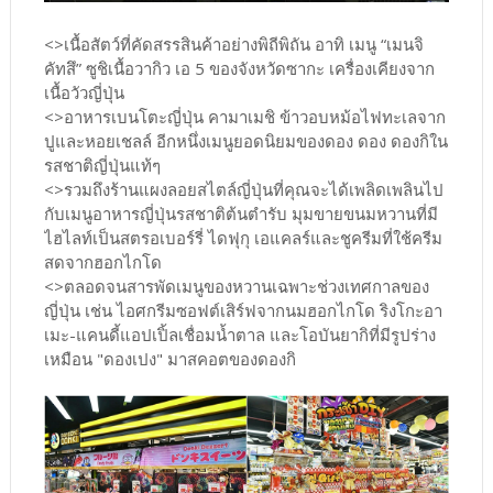
<>เนื้อสัตว์ที่คัดสรรสินค้าอย่างพิถีพิถัน อาทิ เมนู “เมนจิ
คัทสึ” ซูชิเนื้อวากิว เอ 5 ของจังหวัดซากะ เครื่องเคียงจาก
เนื้อวัวญี่ปุ่น
<>อาหารเบนโตะญี่ปุ่น คามาเมชิ ข้าวอบหม้อไฟทะเลจาก
ปูและหอยเชลล์ อีกหนึ่งเมนูยอดนิยมของดอง ดอง ดองกิใน
รสชาติญี่ปุ่นแท้ๆ
<>รวมถึงร้านแผงลอยสไตล์ญี่ปุ่นที่คุณจะได้เพลิดเพลินไป
กับเมนูอาหารญี่ปุ่นรสชาติต้นตำรับ มุมขายขนมหวานที่มี
ไฮไลท์เป็นสตรอเบอร์รี่ ไดฟุกุ เอแคลร์และชูครีมที่ใช้ครีม
สดจากฮอกไกโด
<>ตลอดจนสารพัดเมนูของหวานเฉพาะช่วงเทศกาลของ
ญี่ปุ่น เช่น ไอศกรีมซอฟต์เสิร์ฟจากนมฮอกไกโด ริงโกะอา
เมะ-แคนดี้แอปเปิ้ลเชื่อมน้ำตาล และโอบันยากิที่มีรูปร่าง
เหมือน "ดองเปง" มาสคอตของดองกิ