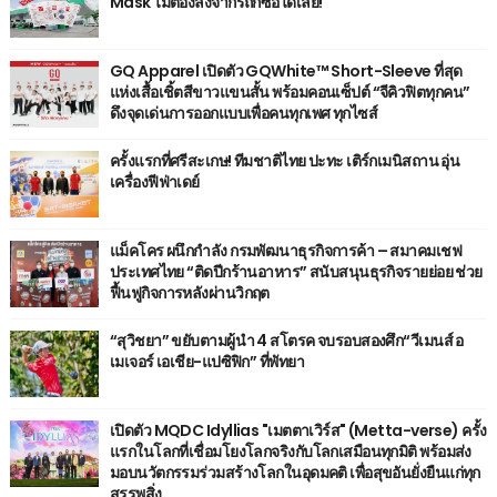
Mask ไม่ต้องลงจากรถก็ซื้อได้เลย!
GQ Apparel เปิดตัว GQWhite™ Short-Sleeve ที่สุด
แห่งเสื้อเชิ้ตสีขาวแขนสั้น พร้อมคอนเซ็ปต์ “จีคิวฟิตทุกคน”
ดึงจุดเด่นการออกแบบเพื่อคนทุกเพศ ทุกไซส์
ครั้งแรกที่ศรีสะเกษ! ทีมชาติไทย ปะทะ เติร์กเมนิสถาน อุ่น
เครื่องฟีฟ่าเดย์
แม็คโคร ผนึกกำลัง กรมพัฒนาธุรกิจการค้า – สมาคมเชฟ
ประเทศไทย “ติดปีกร้านอาหาร” สนับสนุนธุรกิจรายย่อย ช่วย
ฟื้นฟูกิจการหลังผ่านวิกฤต
“สุวิชยา” ขยับตามผู้นำ 4 สโตรค จบรอบสองศึก“วีเมนส์ อ
เมเจอร์ เอเชีย-แปซิฟิก” ที่พัทยา
เปิดตัว MQDC Idyllias "เมตตาเวิร์ส" (Metta-verse) ครั้ง
แรกในโลกที่เชื่อมโยงโลกจริงกับโลกเสมือนทุกมิติ พร้อมส่ง
มอบนวัตกรรมร่วมสร้างโลกในอุดมคติ เพื่อสุขอันยั่งยืนแก่ทุก
สรรพสิ่ง