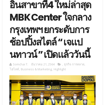
อินสาขาที่4 ใหม่ล่าสุด
MBK Center ใจกลาง
กรุงเทพฯ ยกระดับการ
ช้อปปิ้งสไตล์ “ เจแป
นทาวน์ ” เปิดแล้ววันนี้
Somchai T.
ธันวาคม 21, 2564
,
ธุรกิจ การตลาด
,
ไฮไลท์
,
Business & Marketing
,
Highlight