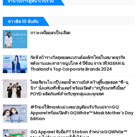
จำนวนการดูหน้าเว็บรวม
ข่าวฮิต 10 อันดับ
ภาวะเหงื่อออกเป็นเลือด
กัลฟ์ คว้ารางวัลสุดยอดแบรนด์องค์กรไทยในหมวดธุรกิจ
พลังงานและสาธารณูปโภค 4 ปีซ้อน จากเวที ASEAN &
Thailand’s Top Corporate Brands 2024
ไทยเจียระไน กรุ๊ป ตอกย้ำความปัง!! คว้าคู่จิ้นสุดฮอต “ซี-นุ
นิว” นั่งแท่นพรีเซ็นเตอร์ พร้อมเปิดตัว “สบู่รังนกพรีเมี่ยม”
POYD ผลิตภัณฑ์สำหรับทุกกลุ่มและทุกเพศ
#รักแม่ให้maskแม่ แคมเปญต้อนรับวันแม่จาก GQ
Apparel พร้อมเปิดตัว GQWhite™ Mask Mother's Day
Edition
GQ Apparel จับมือ PT Station จำหน่าย GQWhite™