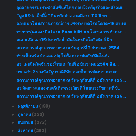
อุตสาหกรรมประชาสัมพันธ์ไทย ตอบโจทย์ธุรกิจและสังคมย...
“มูลนิธิป่อเต็กตึ๊ง ” ยืนหยัดทำความดีครบ 110 ปี พร...
ส่องแนวโน้มสถานการณ์การแพร่ระบาดโรคโควิด-19 ผ่านข้...
ทายาทรุ่นสอง : Future Possibilities โอกาสการทำธุรก...
สแกนเนียเผยวิธีประหยัดน้ำมันในธุรกิจโลจิสติกส์ ฝึก...
สถานการณ์คุณภาพอากาศ ณ วันศุกร์ที่ 3 ธันวาคม 2564 ...
ห้างเซ็นทรัล อัดแคมเปญไม่ยั้ง ครองบัลลังก์มิดไนท์เ...
อว. เผยฉีดวัคซีนของไทย ณ วันที่ 2 ธันวาคม 2564 ฉีด...
วช. คว้า 2 รางวัลรัฐบาลดิจิทัล ตอกย้ำการพัฒนาและยก...
สถานการณ์คุณภาพอากาศ ณ วันพฤหัสบดีที่ 2 ธันวาคม 25...
อว.จัดการแสดงดนตรีเทิดพระเกียรติ ในหลวงรัชกาลที่ 9...
สถานการณ์คุณภาพอากาศ ณ วันพฤหัสบดีที่ 2 ธันวาคม 25...
พฤศจิกายน
(198)
►
ตุลาคม
(233)
►
กันยายน
(273)
►
สิงหาคม
(252)
►