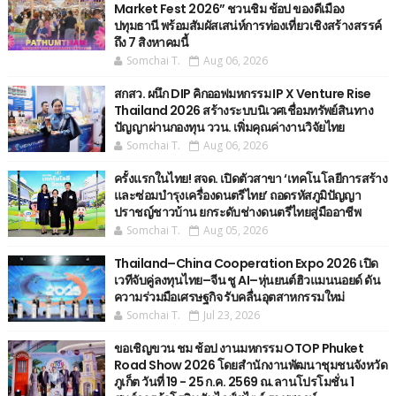
Market Fest 2026” ชวนชิม ช้อป ของดีเมือง
ปทุมธานี พร้อมสัมผัสเสน่ห์การท่องเที่ยวเชิงสร้างสรรค์
ถึง 7 สิงหาคมนี้
Somchai T.
Aug 06, 2026
สกสว. ผนึก DIP คิกออฟมหกรรม IP X Venture Rise
Thailand 2026 สร้างระบบนิเวศเชื่อมทรัพย์สินทาง
ปัญญาผ่านกองทุน ววน. เพิ่มคุณค่างานวิจัยไทย
Somchai T.
Aug 06, 2026
ครั้งแรกในไทย! สจด. เปิดตัวสาขา ‘เทคโนโลยีการสร้าง
และซ่อมบำรุงเครื่องดนตรีไทย’ ​ถอดรหัสภูมิปัญญา
ปราชญ์ชาวบ้าน ยกระดับช่างดนตรีไทยสู่มืออาชีพ
Somchai T.
Aug 05, 2026
Thailand–China Cooperation Expo 2026 เปิด
เวทีจับคู่ลงทุนไทย–จีน ชู AI–หุ่นยนต์ฮิวแมนนอยด์ ดัน
ความร่วมมือเศรษฐกิจ รับคลื่นอุตสาหกรรมใหม่
Somchai T.
Jul 23, 2026
ขอเชิญขวน ชม ช้อป งานมหกรรม OTOP Phuket
Road Show 2026 โดยสำนักงานพัฒนาชุมชนจังหวัด
ภูเก็ต วันที่ 19 - 25 ก.ค. 2569 ณ.ลานโปรโมชั่น 1