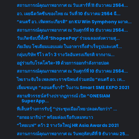
สถานการณ์คุณภาพอากาศ ณ วันเสาร์ที่ 11 ธันวาคม 2564...
อว. เผยฉีดวัคซีนของไทย ณ วันที่ 10 ธันวาคม 2564 ฉี...
“ดนตรี อว. เทิดพระเกียรติ” ยก KU Win Symphony ผงาด...
สถานการณ์คุณภาพอากาศ ณ วันศุกร์ที่ 10 ธันวาคม 2564...
วันเกิดช้อปปี้ทั้งที ‘ShopeePay’ ร่วมฉลองส่งความสุ...
ภัยเงียบ โซเดียมแอบแฝง ในอาหารกึ่งสำเร็จรูปและเครื...
กลุ่มบริษัท รีโว คว้า 3 รางวัลอันทรงเกียรติ จากงาน...
อยู่ร่วมกับโรคโควิด-19 ด้วยการออกกำลังกายปอด
สถานการณ์คุณภาพอากาศ ณ วันศุกร์ที่ 10 ธันวาคม 2564...
ไพเราะจับใจ เพลงพระราชนิพนธ์ร่วมสมัย “ดนตรี อว. เท...
เยี่ยมชมบูธ “ลอนดรี้บาร์” ในงาน Smart SME EXPO 2021
สยามพิวรรธน์สร้างปรากฏการณ์ เปิด “ONESIAM
SuperApp...
ทีเส็บสร้างการรับรู้ “ประชุมเมืองไทย ปลอดภัยกว่า” ...
“ยกยอ มาริน่า” พร้อมล่องเรือรับลมหนาว
“ไทยเบฟ” คว้า 2 รางวัลใหญ่ HR Asia Awards 2021
สถานการณ์คุณภาพอากาศ ณ วันพฤหัสบดีที่ 9 ธันวาคม 25...