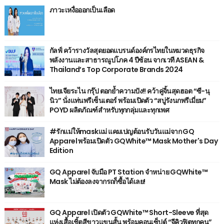
ภาวะเหงื่อออกเป็นเลือด
กัลฟ์ คว้ารางวัลสุดยอดแบรนด์องค์กรไทยในหมวดธุรกิจ
พลังงานและสาธารณูปโภค 4 ปีซ้อน จากเวที ASEAN &
Thailand’s Top Corporate Brands 2024
ไทยเจียระไน กรุ๊ป ตอกย้ำความปัง!! คว้าคู่จิ้นสุดฮอต “ซี-นุ
นิว” นั่งแท่นพรีเซ็นเตอร์ พร้อมเปิดตัว “สบู่รังนกพรีเมี่ยม”
POYD ผลิตภัณฑ์สำหรับทุกกลุ่มและทุกเพศ
#รักแม่ให้maskแม่ แคมเปญต้อนรับวันแม่จาก GQ
Apparel พร้อมเปิดตัว GQWhite™ Mask Mother's Day
Edition
GQ Apparel จับมือ PT Station จำหน่าย GQWhite™
Mask ไม่ต้องลงจากรถก็ซื้อได้เลย!
GQ Apparel เปิดตัว GQWhite™ Short-Sleeve ที่สุด
แห่งเสื้อเชิ้ตสีขาวแขนสั้น พร้อมคอนเซ็ปต์ “จีคิวฟิตทุกคน”