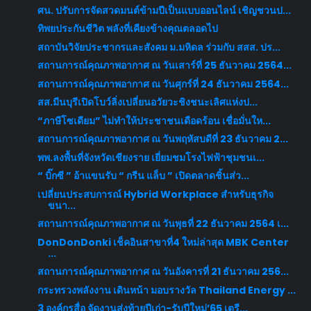
ศน. ปรับการจัดสวดมนต์ข้ามปีเป็นแบบออนไลน์ เชิญชวนป...
ทิพยประกันชีวิต พลังที่เคียงข้างคุณตลอดไป
สถาบันวิจัยประชากรและสังคม ม.มหิดล ร่วมกับ สสส. ปร...
สถานการณ์คุณภาพอากาศ ณ วันเสาร์ที่ 25 ธันวาคม 2564...
สถานการณ์คุณภาพอากาศ ณ วันศุกร์ที่ 24 ธันวาคม 2564...
สส.มีนบุรีเปิดโบว์ลิ่งเปลี่ยนอวัยวะชิงชนะเลิศแห่งป...
“ภาษีโซเดียม” ไม่ทำให้ประชาชนเดือดร้อน เชื่อมั่นให...
สถานการณ์คุณภาพอากาศ ณ วันพฤหัสบดีที่ 23 ธันวาคม 2...
พพ.ลงพื้นที่จังหวัดเชียงราย เยี่ยมชมโรงไฟฟ้าชุมชนเ...
“ บิ๊กซี ” อ้าแขนรับ “ กรีน แล็บ ” เปิดตลาดชิ้นส่ว...
เปลี่ยนประสบการณ์ Hybrid Workplace สำหรับธุรกิจ
ขนา...
สถานการณ์คุณภาพอากาศ ณ วันพุธที่ 22 ธันวาคม 2564 เ...
DonDonDonki เช็คอินสาขาที่4 ใหม่ล่าสุด MBK Center
...
สถานการณ์คุณภาพอากาศ ณ วันอังคารที่ 21 ธันวาคม 256...
กระทรวงพลังงาน เดินหน้า มอบรางวัล Thailand Energy ...
3 องค์กรสื่อ จัดงานส่งท้ายปีเก่า-รับปีใหม่’65 เตรี...