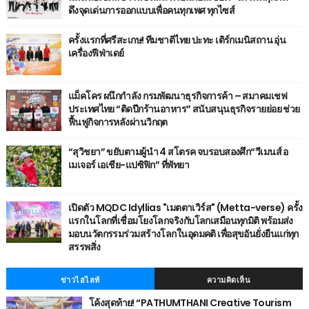
ดึงจุดเด่นการออกแบบเพื่อคนทุกเพศ ทุกไซส์
ครั้งแรกที่ศรีสะเกษ! ทีมชาติไทย ปะทะ เติร์กเมนิสถาน อุ่น
เครื่องฟีฟ่าเดย์
แม็คโคร ผนึกกำลัง กรมพัฒนาธุรกิจการค้า – สมาคมเชฟ
ประเทศไทย “ติดปีกร้านอาหาร” สนับสนุนธุรกิจรายย่อย ช่วย
ฟื้นฟูกิจการหลังผ่านวิกฤต
“สุวิชยา” ขยับตามผู้นำ 4 สโตรค จบรอบสองศึก“วีเมนส์ อ
เมเจอร์ เอเชีย-แปซิฟิก” ที่พัทยา
เปิดตัว MQDC Idyllias "เมตตาเวิร์ส" (Metta-verse) ครั้ง
แรกในโลกที่เชื่อมโยงโลกจริงกับโลกเสมือนทุกมิติ พร้อมส่ง
มอบนวัตกรรมร่วมสร้างโลกในอุดมคติ เพื่อสุขอันยั่งยืนแก่ทุก
สรรพสิ่ง
ข่าวไฮไลท์
ความคิดเห็น
โค้งสุดท้าย! “PATHUMTHANI Creative Tourism