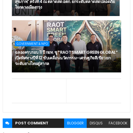
สุขภาพ" ครั้งที่ 4 ณ ตลาดสด อตก. ยกระดับตลาดสดปลอดภัย
ใจกลางเมืองกรุง
GOVERNMENT & NPO
ฉลองครบรอบ 11 ปี กยท. ชู “RAOT SMART GREEN GLOBAL”
เปิดทิศทางปีที่ 12 ขับเคลื่อนนวัตกรรม–เศรษฐกิจสีเขียว ยก
ระดับยางไทยสู่สากล
POST
COMMENT
BLOGGER
DISQUS
FACEBOOK