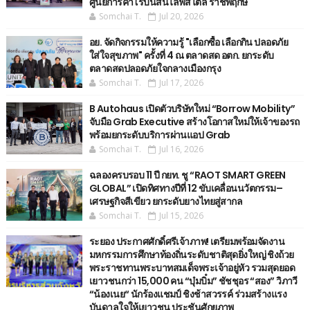
ศูนย์การค้าโรบินสันไลฟ์สไตล์ ราชพฤกษ์
Somchai T.
Jul 20, 2026
อย. จัดกิจกรรมให้ความรู้ "เลือกซื้อ เลือกกิน ปลอดภัย
ใส่ใจสุขภาพ" ครั้งที่ 4 ณ ตลาดสด อตก. ยกระดับ
ตลาดสดปลอดภัยใจกลางเมืองกรุง
Somchai T.
Jul 17, 2026
B Autohaus เปิดตัวบริษัทใหม่ “Borrow Mobility”
จับมือ Grab Executive สร้างโอกาสใหม่ให้เจ้าของรถ
พร้อมยกระดับบริการผ่านแอป Grab
Somchai T.
Jul 16, 2026
ฉลองครบรอบ 11 ปี กยท. ชู “RAOT SMART GREEN
GLOBAL” เปิดทิศทางปีที่ 12 ขับเคลื่อนนวัตกรรม–
เศรษฐกิจสีเขียว ยกระดับยางไทยสู่สากล
Somchai T.
Jul 15, 2026
ระยอง ประกาศศักดิ์ศรีเจ้าภาพ! เตรียมพร้อมจัดงาน
มหกรรมการศึกษาท้องถิ่นระดับชาติสุดยิ่งใหญ่ ชิงถ้วย
พระราชทานพระบาทสมเด็จพระเจ้าอยู่หัว รวมสุดยอด
เยาวชนกว่า 15,000 คน “บุ๋มบิ๋ม” ชัชชุอร “สอง” วิภาวี
“น้องเนย“ นักร้องแชมป์ ชิงช้าสวรรค์ ร่วมสร้างแรง
บันดาลใจให้เยาวชน ประชันศักยภาพ