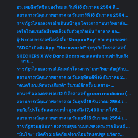
อว. เผยฉีดวัคซีนของไทย ณ วันที่ 18 ธันวาคม 2564 ฉี...
สถานการณ์คุณภาพอากาศ ณ วันเสาร์ที่ 18 ธันวาคม 2564...
ราชภัฎวไลยอลงกรณ์ฯเดินหน้าลุย โครงการ “มหาวิทยาลัย...
เครือโรงแรมอัลมีรอซเล็งปรับตัวธุรกิจเป็น "ฮาลาล ฮอ...
ผู้ประกอบการออฟไลน์ปลื้ม ‘ShopeePay’ ช่วยหนุนยอดขา...
“SDC” เปิดตัว App. “Horoworld” รุกธุรกิจโหราศาสตร์...
SKECHERS X We Bare Bears คอลเลคชันชวนซ่ากับแก๊ง
สาม...
ราชภัฎวไลยอลงกรณ์เดินหน้าโครงการ"มหาวิทยาลัยสู่ตำบ...
สถานการณ์คุณภาพอากาศ ณ วันพฤหัสบดีที่ 16 ธันวาคม 2...
“ดนตรี อว.เทิดพระเกียรติ” รื่นรมย์อีกครั้ง ม.สยาม-...
พานาซี ฉลองครบรอบ 12 ปี ดึงศาสตร์ green medicine (...
สถานการณ์คุณภาพอากาศ ณ วันพุธที่ 15 ธันวาคม 2564 เ...
พบกับโปรโมชั่นลดกระหน่ำ สูงสุดถึง 17,400 บาท ได้ที...
สถานการณ์คุณภาพอากาศ ณ วันพุธที่ 15 ธันวาคม 2564 เ...
ราชภัฎสวนสุนันทา ส่งความสุขผ่านบทเพลงพระราชนิพนธ์ ...
“มินโกะ” เปิดตัว 2 ผลิตภัณฑ์จากไฮบริดแคปซูล นวัตกร...