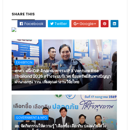
SHARE THIS
Facebook
Twitter
Google+
EXHIBITION
สกสว. ผนึก DIP คิกออฟมหกรรม IP X Venture Rise
Thailand 2026 สร้างระบบนิเวศเชื่อมทรัพย์สินทางปัญญา
ผ่านกองทุน ววน. เพิ่มคุณค่างานวิจัยไทย
GOVERNMENT & NPO
อย. จัดกิจกรรมให้ความรู้ "เลือกซื้อ เลือกกิน ปลอดภัยใส่ใจ